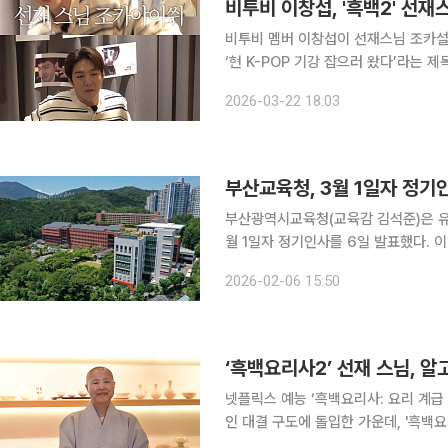
비투비 이창섭, '흑백2' 선
비투비 멤버 이창섭이 선재스님 조카설에 입을 열었다. 20일 유튜브
‘현 K-POP 기강 잡으러 왔다’라는
영상에서 이창섭은 “뭐라도 먹자. 라면
2026-03-22 18:03
이에 이창섭은 “날 뭘로 보고. 나 선
부산교육청, 3월 1일자 정기인
부산광역시교육청(교육감 김석준)은 유·
월 1일자 정기인사를 6일 발표했다. 이번 인사에서는 유·초등 203명, 중등 88명의 학교관리자가
배치됐다. 유·초등의 경우 교(원)장은 
2026-02-06 15:50
됐으며, 교(원)감은 승진·전직 49명과
‘흑백요리사2’ 선재 스님, 
넷플릭스 예능 ‘흑백요리사: 요리 계급 
인 대결 구도에 돌입한 가운데, '흑백
신의 조카라고 밝혀 화제가 되고 있다. '흑백요리사2'는 오직 ‘맛’으로 계급을 뒤집으려는 재야의 고