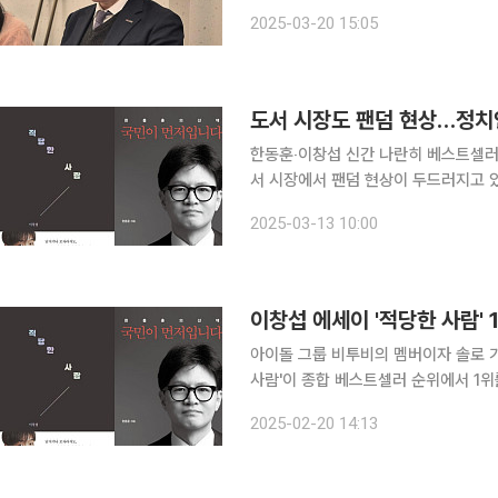
집행할 계획이라고 20일 밝혔다. 또 정책자금, 수출지원, 인력난 해소 등 균형 잡힌 예산 편성으로
2025-03-20 15:05
글로벌 통상 리스크 대응과 중소벤처기
도서 시장도 팬덤 현상…정치
한동훈‧이창섭 신간 나란히 베스트셀러 1‧
서 시장에서 팬덤 현상이 두드러지고 
것으로 여겨졌지만, 이제는 출판계까지
2025-03-13 10:00
유명 인사들의 책이 베스트셀러 목록을
이창섭 에세이 '적당한 사람'
아이돌 그룹 비투비의 멤버이자 솔로 가
사람'이 종합 베스트셀러 순위에서 1위를 차지했다. 20일 예스24에 따르
살아가는 평범한 청춘으로서의 고민이 담
2025-02-20 14:13
셀러 순위에서 