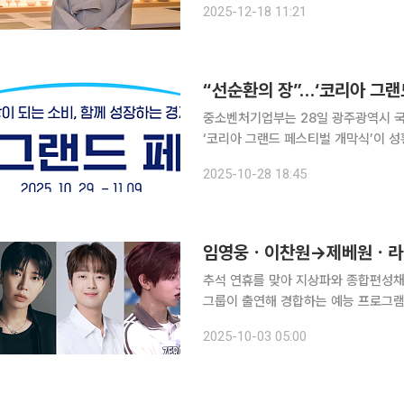
2025-12-18 11:21
수 흑수저 셰프들과 이를 지키려는 대
“선순환의 장”…‘코리아 그랜
중소벤처기업부는 28일 광주광역시 국
‘코리아 그랜드 페스티벌 개막식’이 성황리에 마무리됐다
망이 되는 소비, 함께 성장하는 경제’
2025-10-28 18:45
진 캠페인이다. 광주 개막행사를 시작으
임영웅ㆍ이찬원→제베원ㆍ라이
추석 연휴를 맞아 지상파와 종합편성채널(종편)
그룹이 출연해 경합하는 예능 프로그램
가 추석 특선 방송을 꾸려 편성표도 풍성하다. 본격적인 연휴가 시작되는 3일 방송되
2025-10-03 05:00
'조용필, 이 순간을 영원히-프리퀄'부터