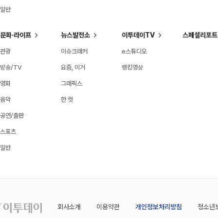
일반
문화·라이프
뉴스발전소
이투데이TV
스페셜리포트
관광
이슈크래커
e스튜디오
방송/TV
요즘, 이거
랭킹영상
영화
그래픽스
음악
한 컷
공연/출판
스포츠
일반
회사소개
이용약관
개인정보처리방침
청소년