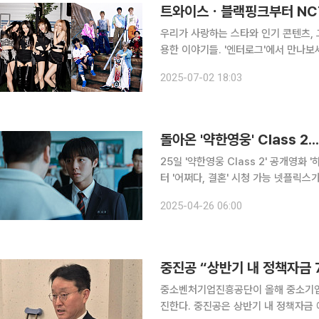
우리가 사랑하는 스타와 인기 콘텐츠, 
용한 이야기들. '엔터로그'에서 만나보세요. 가요계의 치열한 계절이 돌아왔습니다. 여
는 무더위만큼이나 뜨거운 경쟁이 벌어
2025-07-02 18:03
돌아온 '약한영웅' Class 
25일 '약한영웅 Class 2' 공개영화 
터 '어쩌다, 결혼' 시청 가능 넷플릭스가 이번주에도 스릴러부터 로맨스까지 다양한 장르의 신작을
선보였다. 26일 넷플릭스에 따르면 넷플릭스는 전날 넷플릭스 시리즈 '약한영웅 Class 2'를 공개
2025-04-26 06:00
했다. 친구를 위해 폭력에 맞섰으나 끝
중진공 “상반기 내 정책자금 
중소벤처기업진흥공단이 올해 중소기업 
진한다. 중진공은 상반기 내 정책자금 예산의 73.9%와 중소기업 모태펀드 출자금 100%를 조기