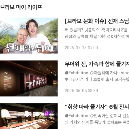
브라보 마이 라이프
[브라보 문화 이슈] 선재 스
왜 떴을까? 넷플릭스 ‘흑백요리사2’를
창섭의 유튜브 채널 ‘이창섭&저창섭’에 출연해 다시 주
권력 인정”, “이모가 선재 스님이라니
2026-07-18 07:00
에는 분명한 이유가 있다. 대한민국
무더위 전, 가족과 함께 즐기
●Exhibition ◇아뜰리에 가나 : since 1975-행복은 초콜릿으로부터 일정 6월 29일까지 장소
롯데뮤지엄 가나 초콜릿 출시 50주년
작품이 되고자 했던 가나 초콜릿의 지난
2025-06-05 08:34
는 현대미술 작가 5명(그라플렉스, 김
“취향 따라 즐기자” 6월 전
●Exhibition ◇민속이란 삶이다 일정 7월 5일까지 장소 국립민속박물관 국립민속박물관은 민속
의 가치와 의미를 폭넓게 살펴보는 특별