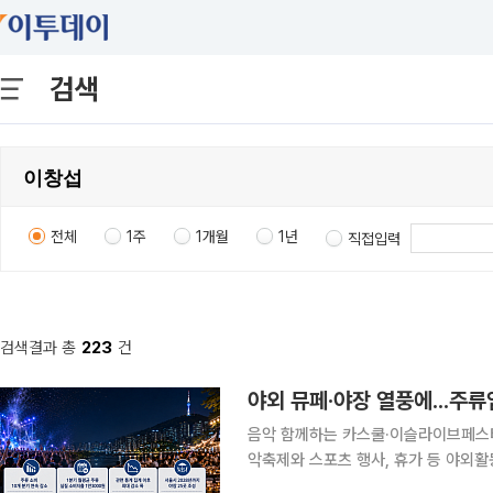
검색
전체
1주
1개월
1년
직접입력
검색결과 총
223
건
야외 뮤페·야장 열풍에...주류
음악 함께하는 카스쿨·이슬라이브페스티
악축제와 스포츠 행사, 휴가 등 야외
등 기대감이 커지고 있다. 오비맥주와