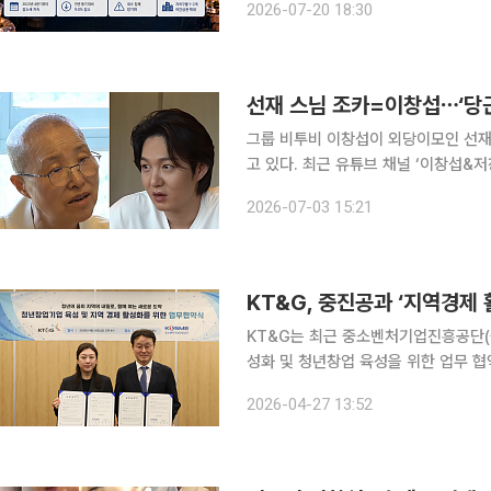
2026-07-20 18:30
마케팅을 통해 소비자 접점을 넓히면
선재 스님 조카=이창섭⋯‘당근
그룹 비투비 이창섭이 외당이모인 선재
고 있다. 최근 유튜브 채널 ‘이창섭&저창섭’에는 ‘이창섭 이모 선재 스님 7월 3일 최초공개’라는 제
목의 예고 영상이 올라왔다. 영상에서 이창섭은 “오늘은 이모를 만나러 간다. 바로 선재 스님을 만나
2026-07-03 15:21
러 간다”고 말했다. 이후 선재 스님을
KT&G, 중진공과 ‘지역경제
KT&G는 최근 중소벤처기업진흥공단(
성화 및 청년창업 육성을 위한 업무 협약을 체결했다고
ESG경영실장과 이창섭 중진공 기획관리
2026-04-27 13:52