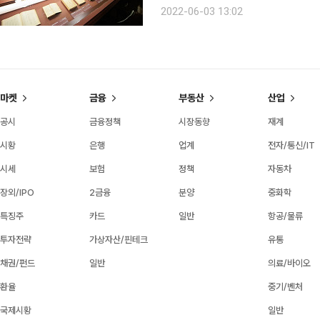
관련된 유물과 아카이브 자료 600여
2022-06-03 13:02
확장해나갔는지 돌아본다. 전시에서
마켓
금융
부동산
산업
공시
금융정책
시장동향
재계
시황
은행
업계
전자/통신/IT
시세
보험
정책
자동차
장외/IPO
2금융
분양
중화학
특징주
카드
일반
항공/물류
투자전략
가상자산/핀테크
유통
채권/펀드
일반
의료/바이오
환율
중기/벤처
국제시황
일반