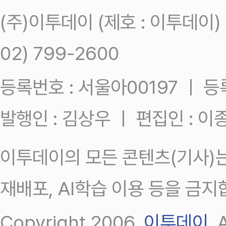
(주)이투데이 (제호 : 이투데이
02) 799-2600
등록번호 : 서울아00197 ㅣ 등록일
발행인 : 김상우 ㅣ 편집인 : 
이투데이의 모든 콘텐츠(기사)는
재배포, AI학습 이용 등을 금지
Copyright 2006.
이투데이
.