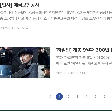
[인사] 예금보험공사
◇부서장 신규보임 △금융회사경영지원부장 배우진 △기금체계개편팀장 나근세 △한국무역보험공사 파견 장태욱 △경찰대학 파견 이팽
흠 △국방대학교 파견 유성기 △국립통일교육원 파견 이영호 △부산지역 통
호 ◇팀장 신규보임 △인사지원부 팀장 이승훈 △금융회사경영지원부 
2025-01-16 16:52
'하얼빈', 개봉 9일째 300
영화 '하얼빈'이 개봉 9일 만에 300만 관객을 돌파했다. 1일 영
에 따르면 '하얼빈'은 이날 오후 누적 관객 수
빈'은 개봉 이틀째 100만, 5일째 2
2025-01-01 15:30
다. 특히 이 같은 추이는 1300만 관객
1
2
3
4
5
6