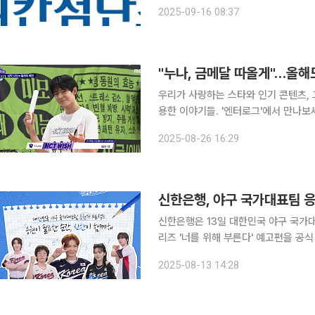
섬유(CNF), 그래핀 복합체 제조방법
2025-09-16 08:37
복합체 제조방법 및 리튬이온 전지 제
"누나, 금메달 따올게"…올해도
우리가 사랑하는 스타와 인기 콘텐츠, 
용한 이야기들. '엔터로그'에서 만나보세요. 기다려, 금메달 따올게. 결연한 한 마디, 올
계 스포츠 대회에서 나올 법한 대사입니다. 그러나 이 한 마디는 글로벌 팬덤 플랫폼 버
2025-08-26 16:29
는데요. 명절 예능의 터줏대감인 '아
신한은행, 야구 국가대표팀 응
신한은행은 13일 대한민국 야구 국가
리즈 '너를 위해 부른다' 예고편을 공식 유튜브
은행과 KBO가 함께하는 브랜드 캠페인
2025-08-13 14:28
룹 BTOB 멤버 이창섭과 밴드 터치드(