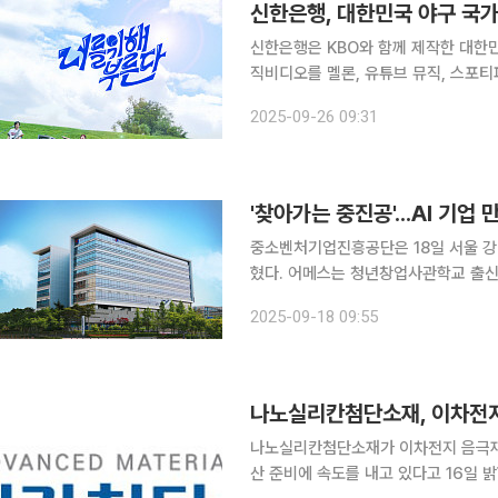
신한은행, 대한민국 야구 국가
신한은행은 KBO와 함께 제작한 대한민
직비디오를 멜론, 유튜브 뮤직, 스포티
일 밝혔다. 이번 응원가 프로젝트는 신한은행과 KBO가 공동으로 진행했으며 대한민국 야구팬들이
2025-09-26 09:31
직접 참여해 그 의미를 더했다. 가수 
'찾아가는 중진공'...AI 기업
중소벤처기업진흥공단은 18일 서울 강
혔다. 어메스는 청년창업사관학교 출신의 인공지능(AI) 기반 보험청구 솔루션 개발 기업이다. 기업
가정신으로 시장을 개척하는 AI 혁신
2025-09-18 09:55
다. 행사에는 강석진 중진공 이사장,
나노실리칸첨단소재, 이차전지
나노실리칸첨단소재가 이차전지 음극재 
산 준비에 속도를 내고 있다고 16일 밝혔다. 앞서 나노실리칸첨단소재는 5월 △실리