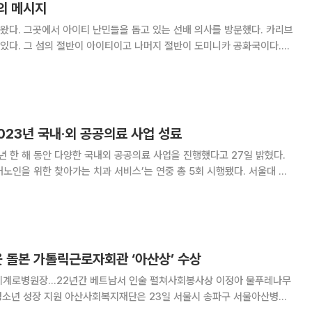
의 메시지
왔다. 그곳에서 아이티 난민들을 돕고 있는 선배 의사를 방문했다. 카리브
있다. 그 섬의 절반이 아이티이고 나머지 절반이 도미니카 공화국이다.
통령을 암살하고 난 뒤 아이티는 현재 무정부 상태이다. 많은 아이티 사람들
 와서 난민과 같은 생활을 하고 있다.
023년 국내·외 공공의료 사업 성료
년 한 해 동안 다양한 국내외 공공의료 사업을 진행했다고 27일 밝혔다.
거노인을 위한 찾아가는 치과 서비스’는 연중 총 5회 시행됐다. 서울대 치
설을 찾아 진행되는 본 활동은 올해 200여 명의 독거노인에게 검진, 발
건교육까지 제공했다. 2017년부
웃 돌본 가톨릭근로자회관 ‘아산상’ 수상
세계로병원장…22년간 베트남서 인술 펼쳐사회봉사상 이정아 물푸레나무
은 23일 서울시 송파구 서울아산병원