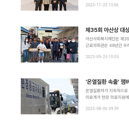
아산생명과학연구원 강당에서 제35회 
2023-11-23 15:06
사회의 소외된 근로자와 
제35회 아산상 대상
아산사회복지재단은 제35
근로자회관은 48년간 우
지원하며 복지증진에 기여해왔다. 의료봉사상 수상자로 22년간 베트남 
2023-09-25 10:05
소외지역 주민들과 고엽제
‘온열질환 속출’ 잼
온열질환자가 지속적으로 
의료계가 현장 의료지원에
지원하는 등 잼버리대회 의료 대응 강화에 
2023-08-06 09:39
하 의사협회)와 대한간호협