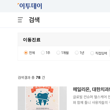
검색
전체
1주
1개월
1년
직접입력
검색결과 총
78
건
헤일리온, 대한치과
글로벌 컨슈머 헬스케어 
와 함께 틀니 사용자들의 
행한다고 29일 밝혔다. 올해로 11주년을 맞은 ‘틀니의 날’은 대한치과보철학회가 틀니에 대한 인식