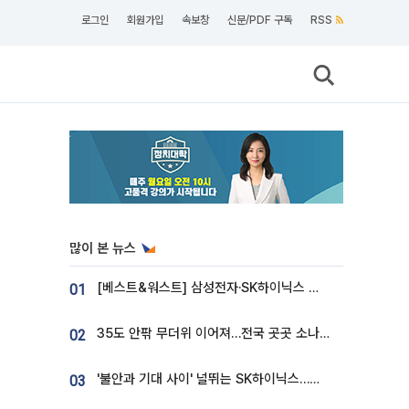
로그인
회원가입
속보창
신문/PDF 구독
RSS
많이 본 뉴스
[베스트&워스트] 삼성전자·SK하이닉스 밀린 한 주…상상인증권은 85% 급등
01
35도 안팎 무더위 이어져…전국 곳곳 소나기 [오늘 날씨]
02
'불안과 기대 사이' 널뛰는 SK하이닉스…증권가 "HBM4·LTA 기반 펀터멘털 견고"
03