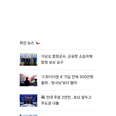
최신 뉴스
이남오 함평군수, 군공항 소음피해
함평 보상 요구
‘스파이더맨 4’ 11일 만에 500만명
돌파…‘왕사남’보다 빨라
與 전대 주말 2연전…호남 앞두고
주도권 다툼