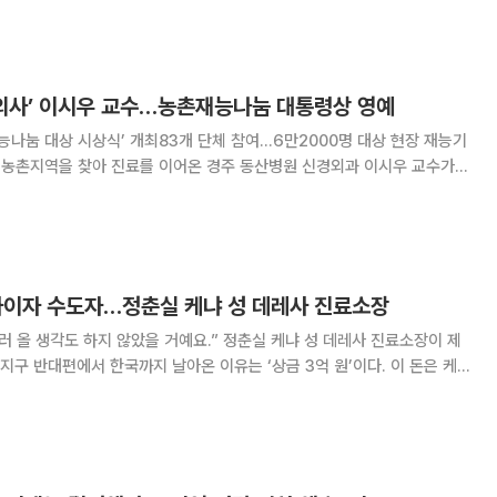
법을 알리고저 틀니 건강보험 적용이 시작
 의사’ 이시우 교수…농촌재능나눔 대통령상 영예
재능나눔 대상 시상식’ 개최83개 단체 참여…6만2000명 대상 현장 재능기
 수상의 영예를 안았다. 의료·집수리·교육·문화 지원 등 다양한 형태의
 확산되며 공동체 돌봄 모델로 자리 잡아가
사이자 수도자…정춘실 케냐 성 데레사 진료소장
지 않았을 거예요.” 정춘실 케냐 성 데레사 진료소장이 제
지구 반대편에서 한국까지 날아온 이유는 ‘상금 3억 원’이다. 이 돈은 케
angoya)’에 새 진료소를 열고 의료진을 모아, 앞으로 수천 명의 목숨을
 정 진료소장은 아산상 수