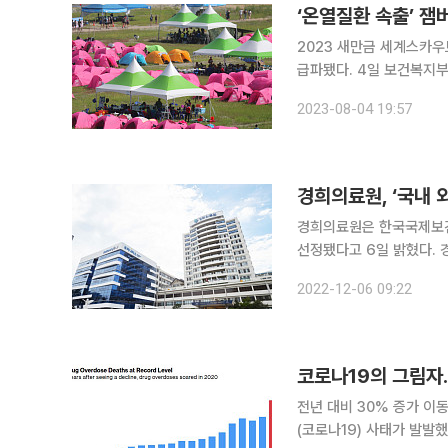
‘온열질환 속출’ 잼
2023 새만금 세계스카
급파됐다. 4일 보건복지부와 의료계에 따르면 복지부는 이날 잼버리 조직위 요청에 따라 대한병원
협회에 의료봉사 인력 파견 협조를 요청하
2023-08-04 19:57
공문을 보내 의사·간호사
경희의료원, ‘국내
경희의료원은 한국국제보건
선정됐다고 6일 밝혔다. 경희의료원과 한국국제보건의료재단은 의료서비스 이용에 어려움을 겪는
국내 거주 외국인 근로자의
2022-12-06 09:22
코로나19의 그림자.
전년 대비 30% 증가 
(코로나19) 사태가 발발