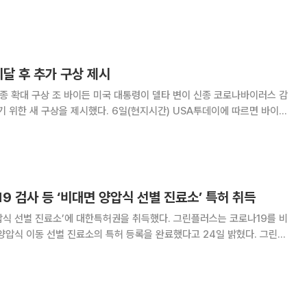
 이면이 드러난 것이란 지적이 나온다. 14일(현지시간) 블룸버그
제센터(CDC)는 국립보건통계센터(NCHS
미달 후 추가 구상 제시
접종 확대 구상 조 바이든 미국 대통령이 델타 변이 신종 코로나바이러스 감
시했다. 6일(현지시간) USA투데이에 따르면 바이든
인의 70%가 접종하도록 하겠다는 목표를 달성하지 못한 지 이틀 만에 추
을 내놓았다. 이번 구상은 12~18세 청소년에 초점
9 검사 등 ‘비대면 양압식 선별 진료소’ 특허 취득
진료소’에 대한특허권을 취득했다. 그린플러스는 코로나19를 비
압식 이동 선별 진료소의 특허 등록을 완료했다고 24일 밝혔다. 그린플
소'는 외부와 차단된 투명 부스 안에서 코로나19 의심환자 등의 검사대상
압기를 사용해 내부압력이 외부보다 높아