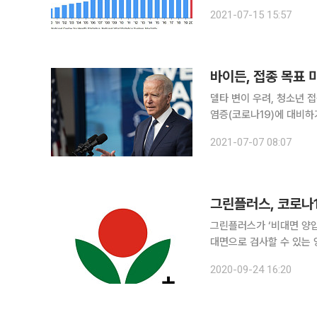
로나19 사태에 가려진 미국 사회의
2021-07-15 15:57
통신에 따르면 질병예방통
바이든, 접종 목표 
델타 변이 우려, 청소년 
염증(코로나19)에 대비하기 위한 새 구상을 제
대통령은 4일까지 미국 성
2021-07-07 08:07
가 구상
그린플러스, 코로나1
그린플러스가 ‘비대면 양압식 선별 
대면으로 검사할 수 있는 양
러스의 '양압식 선별 진료
2020-09-24 16:20
물를 채취할 수 있다. 양