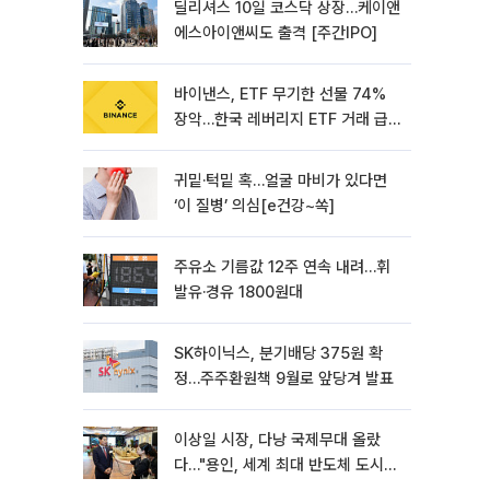
딜리셔스 10일 코스닥 상장…케이앤
에스아이앤씨도 출격 [주간IPO]
바이낸스, ETF 무기한 선물 74%
장악…한국 레버리지 ETF 거래 급
증 [e가상자산]
귀밑·턱밑 혹…얼굴 마비가 있다면
‘이 질병’ 의심[e건강~쏙]
주유소 기름값 12주 연속 내려…휘
발유·경유 1800원대
SK하이닉스, 분기배당 375원 확
정…주주환원책 9월로 앞당겨 발표
이상일 시장, 다낭 국제무대 올랐
다…"용인, 세계 최대 반도체 도시