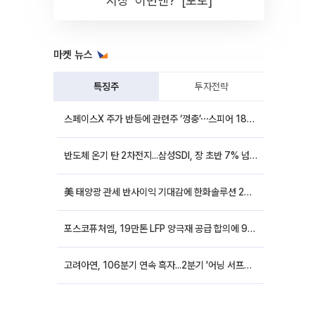
시장 '이번엔?' [포토]
마켓 뉴스
특징주
투자전략
스페이스X 주가 반등에 관련주 ‘껑충’⋯스피어 18%ㆍ에이치브이엠 12%↑
반도체 온기 탄 2차전지...삼성SDI, 장 초반 7% 넘게 껑충
美 태양광 관세 반사이익 기대감에 한화솔루션 20%대·OCI홀딩스 14%대 급등
포스코퓨처엠, 19만톤 LFP 양극재 공급 합의에 9%대 강세
고려아연, 106분기 연속 흑자...2분기 '어닝 서프라이즈'에 장 초반 12%대 강세