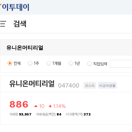
검색
전체
1주
1개월
1년
직접입력
유니온머티리얼
047400
코스피
비금속광물
886
10
1.14%
거래량
93,957
거래대금(백만)
84
시가총액(억)
372