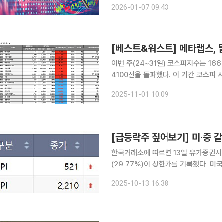
2026-01-07 09:43
일리에 따르면, 중국 당국은 최근 일본
[베스트&워스트] 메타랩스,
이번 주(24~31일) 코스피지수는 166
4100선을 돌파했다. 이 기간 코스피
수했고 개인은 3조962억원 순매도하며 차익실현에 나섰다.
2025-11-01 10:09
르면 한 주간 코스피 시장에서 가장 많
[급등락주 짚어보기] 미·중
한국거래소에 따르면 13일 유가증권시
(29.77%)이 상한가를 기록했다. 미국이 중국의 희토류 수출 통제 강화 방침에 반발하면서 양국 간
갈등이 고조되자 희토류 관련주들이 크게 오른 것을 풀이된다. 
2025-10-13 16:38
전자(29.90%), 새빗켐(30.00%),