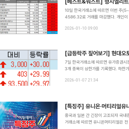
[베스트&워스트] 형지엘리트,
10일 한국거래소에 따르면 이번 주(5~
4586.32로 거래를 마감했다. 개인이 
억 원 순매도했다. 주간 상승률 1위는 형지엘리트다. 형지엘리트는 1152원에서 2205원으로
2026-01-10 09:00
91.41% 급등했다. 시장에서는 한·중 
[급등락주 짚어보기] 현대오
7일 한국거래소에 따르면 유가증권시
3개 종목이 상한가를 기록했다. 하한가를 기록한 종목은 
30%오른 1만3000원에 거래를 마치며 상한가를 기록했다.
2026-01-07 21:34
및 대형 수주가 영향을 미친것으로 분
[특징주] 유니온·머티리얼유니
중국과 일본 간 긴장이 고조되자 국내증시
거래소에 따르면 유니온머티리얼은 전 
중이다. 유니온은 전 거래일보다 26.16% 오른 52