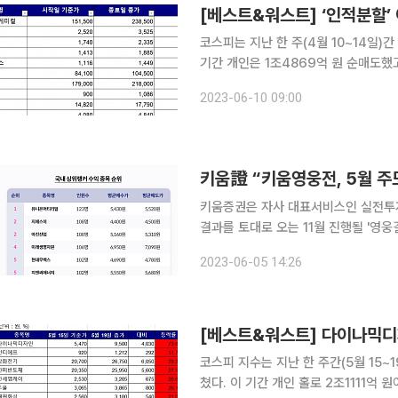
코스피는 지난 한 주(4월 10~14일)간 
기간 개인은 1조4869억 원 순매도했고
다. 10일 한국거래소에 따르면 한 주간 유가증권 시장에서 가장 많이 오른 종목은 이수스페셜티케미
2023-06-10 09:00
컬로 지난주 대비 57.43% 오른 23
키움증권은 자사 대표서비스인 실전투자대회
결과를 토대로 오는 11월 진행될 '영웅결
다. '1억' 대회부터 '100' 대회까지
2023-06-05 14:26
해외는 대회별 상위 100명이 영웅결정
코스피 지수는 지난 한 주간(5월 15~19
쳤다. 이 기간 개인 홀로 2조1111억 