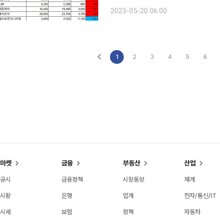
7221억 원어치를 사들였다. 인디에프, 영업익 40% 감소에도 컨센서스 웃돌자 31%대 ‘쑥’ 20일
2023-05-20 06:00
한국거래소에 따르면 지난 한 주간 유
1
2
3
4
5
6
마켓
금융
부동산
산업
공시
금융정책
시장동향
재계
시황
은행
업계
전자/통신/IT
시세
보험
정책
자동차