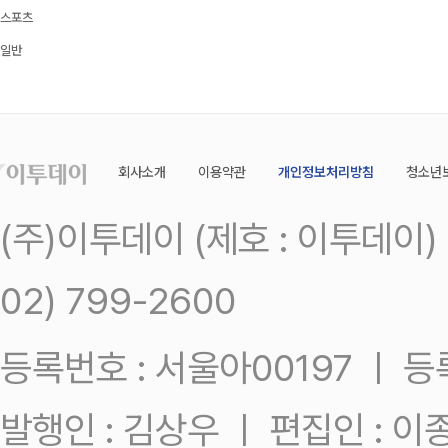
스포츠
일반
회사소개
이용약관
개인정보처리방침
청소년
(주)이투데이 (제호 : 이투데이
02) 799-2600
등록번호 : 서울아00197 ㅣ 등록일
발행인 : 김상우 ㅣ 편집인 : 