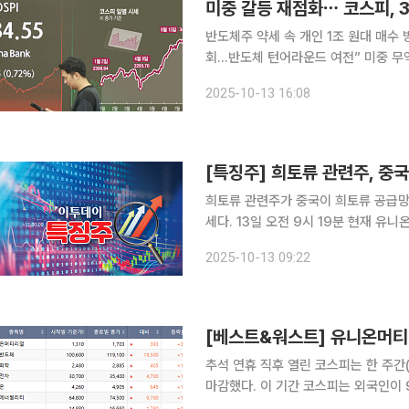
미중 갈등 재점화⋯ 코스피, 3
반도체주 약세 속 개인 1조 원대 매수
회…반도체 턴어라운드 여전” 미중 무역갈등 재점화로 글로벌 증시가 흔들린 가운데 국내 증시는 낙
폭을 빠르게 줄이며 선방했다. 기술주 
2025-10-13 16:08
강한 매수세와 환율 안정세에 힘입어 3
[특징주] 희토류 관련주, 중
희토류 관련주가 중국이 희토류 공급망
세다. 13일 오전 9시 19분 현재 유니온머티리얼즈는 전 거래일 대비 507원(29.77%) 상승한
2210원에 거래되며 상한가를 기록 중이다. 이 밖에 유니온(18.04%), 티플랙스(9.98
2025-10-13 09:22
(13.
[베스트&워스트] 유니온머티
추석 연휴 직후 열린 코스피는 한 주간(1
마감했다. 이 기간 코스피는 외국인이 
원, 6347억 원어치 순매도했다. 11일 한국거래소에 따르면 이 기간 코스피 중 가장 많이 오른 종목