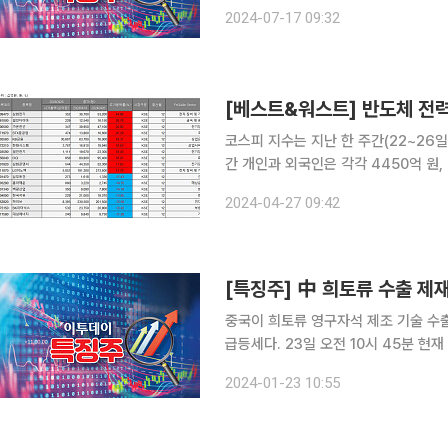
른 5340원에 거래 중이다. 도널드 트럼프 전 미국 대통령이 16일(현지시간) 공개된 블룸버그통신
2024-07-17 09:32
과 인터뷰에서 모든 국가 수입품에 대해
코스피 지수는 지난 한 주간(22~26일)
간 개인과 외국인은 각각 4450억 원,
를 순매수했다. 美 AI 빅테크 기업들, 전력 수요 급증하자 전력 관련 주 ↑ 한 주간 코스피 시장에서
2024-04-27 09:42
가장 많이 오른 종목은 삼화전기(44.
[특징주] 中 희토류 수출 제
중국이 희토류 영구자석 제조 기술 수
급등세다. 23일 오전 10시 45분 현재 삼화전자는 전 거래일 대비 23.87% 오른 4670원에 거래
되고 있다. 삼화전기도 전날보다 16.55% 상승한 1만9510원에 거래 중이다. 유니온머티리얼
2024-01-23 10:55
(5.24%)과 성안(4.68%)도 각각 341