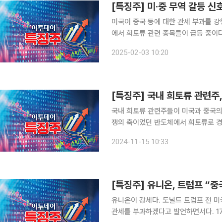
[특징주] 미·중 무역 갈등 
미국이 중국 등에 대한 관세 부과를 강
에서 희토류 관련 종목들이 급등 중이다. 3일 오전 10시 15분 기준 유니온은 전일보다 27
(1400원) 오른 6460원에 거래 중
2025-02-03 10:20
오름세며 티플랙스(12.15%), 동국알앤
[특징주] 국내 희토류 관련주
국내 희토류 관련주들이 미국과 중국의 
쟁의 축이었던 반도체에서 희토류로 경
재다. 15일 오전 10시 27분 기준 동국
2024-11-15 10:33
(6.40%), 노바텍(10.00%), 삼화전자
유니온이 강세다. 도널드 트럼프 전 미
관세를 부과하겠다고 발언하면서다. 17일 오전 9시 28분 현재 유니온은 전 거래일 대비 5.53% 오