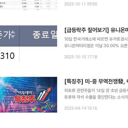
2025-10-11 09:00
은
[급등락주 짚어보기] 유니온머
10일 한국거래소에 따르면 유가증권시
유니온머터리얼은 이날 30.00% 오른
소식이 전해지면서 상한가를 기록한 것
2025-10-10 17:18
목받는 페라이트 마그넷을 생산하는 
[특징주] 미-중 무역전쟁發,
희토류 관련주들이 14일 장 초반 급등
토류와 자석 수출을 중단한다는 소식이 전해지면서다. 이날 오전 10시 
10.33% 오른 6410원에 거래 중이며
2025-04-14 10:16
대비앤지스틸(6.29%)과 동국알앤에스