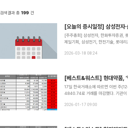
검색결과 총
199
건
[오늘의 증시일정] 삼성전자·
[주주총회] 삼성전자, 한화투자증권, 롯
제일기획, 삼성전기, 한전기술, 롯데리
원스, 디지아이, 솔트웨어, 엠로, 
2026-03-18 08:24
스, 엘컴텍
17일 한국거래소에 따르면 이번 주(12~
4840.74로 거래를 마감했다. 기관이
8063억 원, 7473억 원 순매도했다. 주간 상승률 1위는 현대약품이다. 현대약품은 8120원에서 1
2026-01-17 09:00
만3190원으로 62.44% 급등했다. 