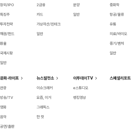
장외/IPO
2금융
분양
중화학
특징주
카드
일반
항공/물류
투자전략
가상자산/핀테크
유통
채권/펀드
일반
의료/바이오
환율
중기/벤처
국제시황
일반
일반
문화·라이프
뉴스발전소
이투데이TV
스페셜리포트
관광
이슈크래커
e스튜디오
방송/TV
요즘, 이거
랭킹영상
영화
그래픽스
음악
한 컷
공연/출판