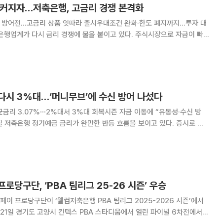
림 커지자…저축은행, 고금리 경쟁 본격화
신 방어전…고금리 상품 잇따라 출시우대조건 완화·한도 폐지까지…투자 대
 이어지자 투자 대기 자금을 붙잡기 위한 수신 확보전에 나선 것이다. 13
요 저축은행들은 최근 파킹통장과 정기예금
다시 3%대…‘머니무브’에 수신 방어 나섰다
균금리 3.07%⋯2%대서 3%대 회복시즌 자금 이동에 “유동성·수신 방
로 자
’가 확산하면서 예금 이탈 우려가 커지자 저축은행들이 수신 방어 차원에서
금리를 소폭 끌어올리는 모습이다. 5일 저축은행중앙회에 따르면 전국
로당구단, ‘PBA 팀리그 25-26 시즌’ 우승
이 프로당구단이 ‘웰컴저축은행 PBA 팀리그 2025-2026 시즌’에서