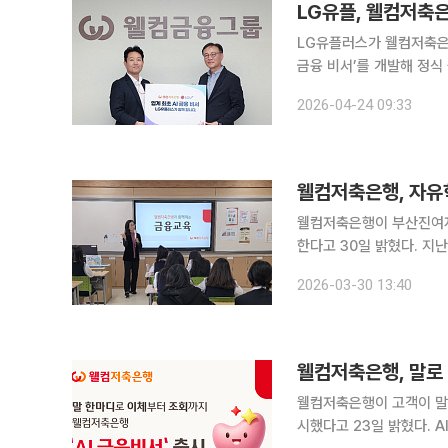
LG유플, 웰컴저축은
LG유플러스가 웰컴저축은행
금융 비서’를 개발해 정식 출시했다고 24일 밝
적용된 ‘AI 금융 비서’는
2026-04-24 09:33
이터를 바탕으로 LG유플러
웰컴저축은행, 자유
웰컴저축은행이 부산진여자
한다고 30일 밝혔다. 지난해에 이어 2
29일까지 8주간 운영되며
2026-03-30 13:40
웰컴저축은행, 말로 
웰컴저축은행이 고객이 말이
시했다고 23일 밝혔다. AI금융비서는 모바일 앱 ‘웰컴디지털뱅크(웰뱅)’에서 제공된다. 이용자는 웰