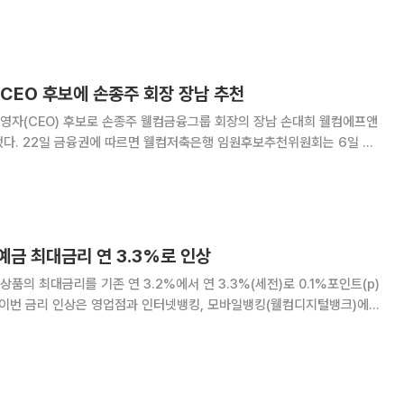
에서 마이크 버튼을 눌러 “10만 원 보내줘”, “어제 입금 내역 보여줘” 등 자
 요청하면 된다. 서비스는 △AI 이체 △
CEO 후보에 손종주 회장 장남 추천
영자(CEO) 후보로 손종주 웰컴금융그룹 회장의 장남 손대희 웰컴에프앤
원회는 6일 회
O 후보로 추천했다. 박종성 웰컴저축은행 투자금융본부 부사장도 함께 후
축은행은 향후 이사회와 주주총회를 거쳐 대표이사를
예금 최대금리 연 3.3%로 인상
의 최대금리를 기존 연 3.2%에서 연 3.3%(세전)로 0.1%포인트(p)
이날부터 적용된다. 가입기간 12개월 이상 24개월 미만 정기예금에 연
.3% 금리가 적용된다. 웰컴저축은행 관계자는 “고객