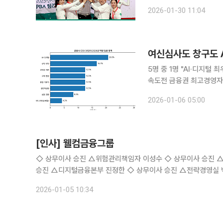
하나카드는 정규리그 1위 
2026-01-30 11:04
트로피를 거머쥐었다. 202
5명 중 1명 "AI·디지
속도전 금융권 최고경영자(CEO)들이 여신 심사와 창구 영업 등 핵심 업무에 AI(인공지능)와 디지
털 기술을 적용하며 신사업
2026-01-06 05:00
[인사] 웰컴금융그룹
◇ 상무이사 승진 △위험관리책임자 이성수 ◇ 상무이사 승진 △CEM본부 윤현식 ◇ 상무이사 승진 △디지털사업본부 임성은 ◇ 이사
승진 △디지털금융본부 진정한 ◇ 상무이사 승진 △전략경영실 백승문 ◇ 상무이사 승진 △임원실 최문용 ◇ 이사 승진 △주식운용본부
김덕기
2026-01-05 10:34