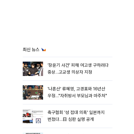
최신 뉴스
'장윤기 사건' 피해 여고생 구하려다
중상…고교생 의상자 지정
'나혼산' 류혜영, 고경표와 16년산
우정…"자취방서 부모님과 마주쳐"
축구협회 '성 접대 의혹' 일본까지
번졌다…日 심판 실명 공개