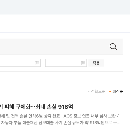
~
적용
정확도순
최신순
 피해 구체화⋯최대 손실 918억
해 말 전액 손실 인식6월 상각 완료⋯AOS 정보 연동·내부 심사 보완 4
자동차 부품 매출채권 담보대출 사기 손실 규모가 약 918억원으로 구체
 전액 인식돼 추가적인 실적 영향은 제한적이지만, 최종 회수액은 향후 법