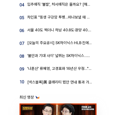
입추매직 '불발', 처서매직은 올까요? [해시태그]
04
차인표 "동생 구강암 투병…떠나보낼 때 가장 힘들었다”
05
서울 40도 찍더니 하남 40.8도·광양 40.2도…전국 '펄펄'
06
[오늘의 주요공시] SK하이닉스·HLB·진에어·포스코홀딩스·네이버·대우건설 등
07
'불안과 기대 사이' 널뛰는 SK하이닉스…증권가 "HBM4·LTA 기반 펀터멘털 견고"
08
'나혼산' 류혜영, 고경표와 16년산 우정…"자취방서 부모님과 마주쳐"
09
10
[넥스블록]美 클래리티 법안 연내 통과 가능성 13%…상원 문턱서 제동
최신 영상