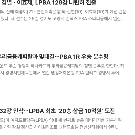
ㆍ김별ㆍ이효제, LPBA 128강 나란히 진출
의 신예 최봄이(21ㆍ웰컴저축은행)와 김별(19), 이효제(19)가 예선 관문
스타디움에서 열린 프
 3차 투어 ‘친환경 건축자재 에스와이 PBA-LPBA 챔피언십’ LPBA Q라
운드에서 각각 승리를 거뒀다. 이번 시즌
 우리금융캐피탈과 맞대결⋯PBA 1R 우승 분수령
라운드 우승 경쟁이 하나카드와 우리금융캐피탈의 정면 승부로 향한다. 하
명시 광명시민체육관에서 열린 웰컴저축은행 PBA 팀리그 광명시 투어
 차 경기에서 NH농협카드를 세트 스코어 4-1로 제압했다. 개막 후 5연
 12를 쌓아 단독 선두를 지켰다.
 32강 안착⋯LPBA 최초 ‘20승·상금 10억원’ 도전
카드)이 여자프로당구(LPBA) 역대 세 번째로 높은 애버리지를 기록하며
투어 ‘국민의 행복쉼터 하이원리조트 PBA-LPBA 챔피언십’ LPBA 64강전