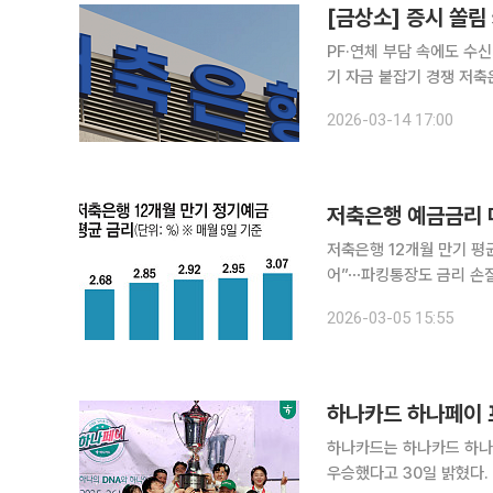
[금상소] 증시 쏠
PF·연체 부담 속에도 수
기 자금 붙잡기 경쟁 저축은행업계가 다시 금리 경쟁에 불을 붙이고 있다. 주식시장으로 자금이 빠
르게 이동하는 ‘머니무브’가
2026-03-14 17:00
일 관련업계에 따르면 주
저축은행 예금금리 
저축은행 12개월 만기 평
어”⋯파킹통장도 금리 손질 저축은행 정기예금 금리가 완만한 반등 흐름을 보이고 있다. 증시
금이 이동하는 ‘머니무브
2026-03-05 15:55
하나카드 하나페이 프
하나카드는 하나카드 하나페
우승했다고 30일 밝혔다. 21일 경기도 고양시 킨텍스 PBA 스타디움에서 열린 파이널 6차전에서