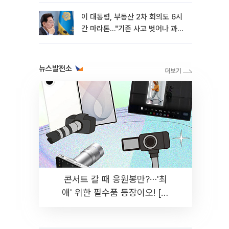
이 대통령, 부동산 2차 회의도 6시
간 마라톤…"기존 사고 벗어나 과감
히 실천"
뉴스발전소
콘서트 갈 때 응원봉만?⋯'최
애' 위한 필수품 등장이오! [솔
드아웃]