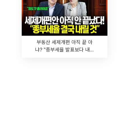
부동산 세제개편 아직 끝 아
냐? "종부세율 발표보다 내릴
것" 장기거주·양도세 전망 I 집
땅지성 I 김인만, 진미윤