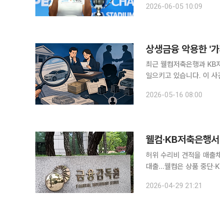
2026-06-05 10:09
상생금융 악용한 '가
최근 웰컴저축은행과 KB저
일으키고 있습니다. 이 사
행각과 금융회사의 부실한
2026-05-16 08:00
웰컴·KB저축은행서
허위 수리비 견적을 매출채
대출…웰컴은 상품 중단·KB는 손실 공시 자동차 부품 수리비
행 대출에서 대규모 사기
2026-04-29 21:21
금융감독원은 웰컴저축은행