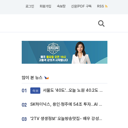
로그인
회원가입
속보창
신문/PDF 구독
RSS
많이 본 뉴스
서울도 '40도'…오늘 노원 40.2도 기록
01
속보
SK하이닉스, 용인·청주에 54조 투자…AI 메모리 생산기지 키운다
02
'2TV 생생정보' 오늘방송맛집- 배우 강성진 단골! 쌀국수ㆍ푸팟퐁 커리 맛집 '블○○○'
03