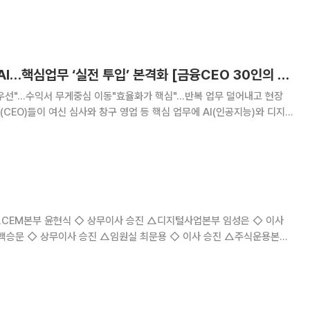
팀인 SK렌터카를 세트 스코어 4-1로 꺾으며 파이널 전적 4승 2패로 우승
3-2024시즌에 이은 PBA
여신심사도 창구도 AI…핵심업무 ‘실전 투입’ 본격화 [금융CEO 30인의 생존 경영]
털 최우선"…수익서 무게중심 이동"효율화가 핵심"…반복 업무 덜어내고 현장
 추진에 속도를 내고 있다. AI를 업무 전반에 도입한 만큼 향후엔 이를 고
도화하는 것이 관건이라는 해석이 나온다. 5일 본지가