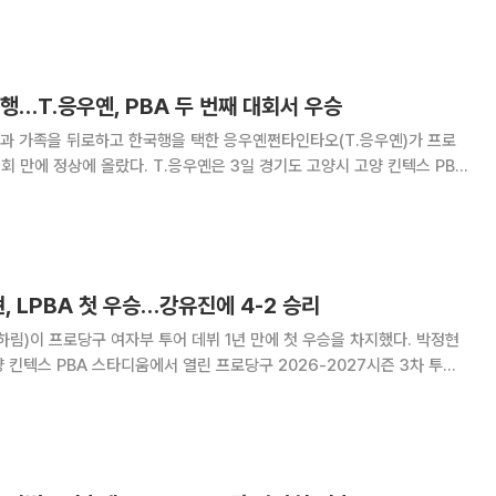
적 절차에 따라 가려질 전망이다. 5일 금융권에 따르면 웰컴저축
행…T.응우옌, PBA 두 번째 대회서 우승
과 가족을 뒤로하고 한국행을 택한 응우옌쩐타인타오(T.응우옌)가 프로
T.응우옌은 3일 경기도 고양시 고양 킨텍스 PBA
2027시즌 3차 투어 ‘친환경 건축자재 에스와이 PBA-LPBA 챔피언십’
이그너(튀르키예·웰컴저축은행)를
, LPBA 첫 우승…강유진에 4-2 승리
하림)이 프로당구 여자부 투어 데뷔 1년 만에 첫 우승을 차지했다. 박정현
양 킨텍스 PBA 스타디움에서 열린 프로당구 2026-2027시즌 3차 투어
PBA-LPBA 챔피언십’ LPBA 결승에서 강유진을 세트스코어 4-2(11-9
-2