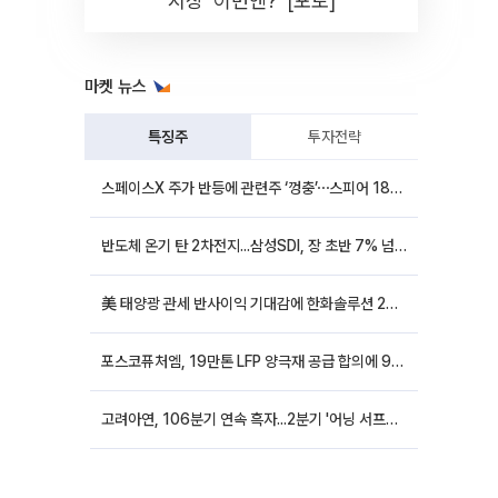
시장 '이번엔?' [포토]
마켓 뉴스
특징주
투자전략
스페이스X 주가 반등에 관련주 ‘껑충’⋯스피어 18%ㆍ에이치브이엠 12%↑
반도체 온기 탄 2차전지...삼성SDI, 장 초반 7% 넘게 껑충
美 태양광 관세 반사이익 기대감에 한화솔루션 20%대·OCI홀딩스 14%대 급등
포스코퓨처엠, 19만톤 LFP 양극재 공급 합의에 9%대 강세
고려아연, 106분기 연속 흑자...2분기 '어닝 서프라이즈'에 장 초반 12%대 강세