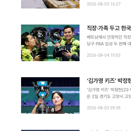
2026-08-05 16:27
직장·가족 두고 한국
베트남에서 안정적인 직장
당구 PBA 입성 두 번째 대회 만에 정상에 올랐다. 
스타디움에서 열린 2026-
2026-08-04 10:03
PBA 결승에서 세미 사
‘김가영 키즈’ 박정현
‘김가영 키즈’ 박정현(22·
은 2일 경기도 고양시 고
‘친환경 건축자재 에스와이 
2026-08-03 09:59
4-11 11-5 8-11 11-4 11