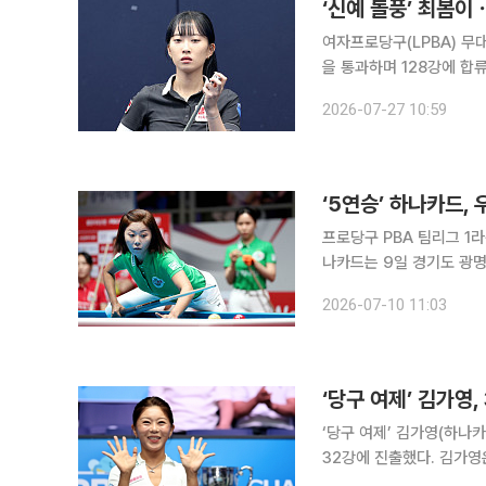
‘신예 돌풍’ 최봄이
여자프로당구(LPBA) 무대
을 통과하며 128강에 합류했다. 세 선수는 26일 경기도 고양시 킨텍스 PBA 
로당구 2026-2027시즌
2026-07-27 10:59
‘5연승’ 하나카드,
프로당구 PBA 팀리그 1
나카드는 9일 경기도 광
2026-2027 1라운드 5일
2026-07-10 11:03
승을 달린 하나카드는 승점
‘당구 여제’ 김가영,
‘당구 여제’ 김가영(하나
32강에 진출했다. 김가영은 4일 강원 정선군 하이원리조트 그랜드호텔 컨벤션타워에서 열린
2026-2027시즌 2차 