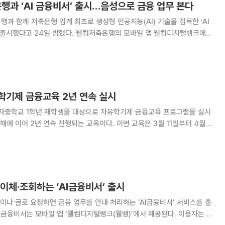
행과 ‘AI 금융비서’ 출시…음성으로 금융 업무 본다
과 함께 저축은행 업계 최초로 생성형 인공지능(AI) 기술을 접목한 ‘AI
혔다. 웰컴저축은행의 모바일 앱 웰컴디지털뱅크에
 LG AI연구원의 대규모 언어 모델 엑사원(EXAONE)과 웰컴저축은행의 데
스가 보유한 AI 에이전트 구축
학기제 금융교육 2년 연속 실시
중학교 1학년 재학생을 대상으로 자유학기제 금융교육 프로그램을 실시
년 연속 진행되는 교육이다. 이번 교육은 3월 11일부터 4월
 매주 수요일 2시간씩 총 16시간 과정으로 진행된다. 부산진여중 1학년
학생 약 25명이 참여할 예정이다. 교육 주제는 △화폐와 환율
이체·조회하는 ‘AI금융비서’ 출시
나 글로 요청하면 금융 업무를 안내·처리하는 ‘AI금융비서’ 서비스를 출