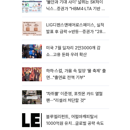
'불안과 기대 사이' 널뛰는 SK하이
닉스…증권가 "HBM4·LTA 기반 펀
터멘털 견고"
LIG디펜스앤에어로스페이스, 실적
발표 후 급락→반등⋯증권가 “28년
까지 튼튼”
미국 7월 일자리 2만3000개 감
소…고용 둔화 우려 확산
하하·스컬, 가뭄 속 밀양 '물 축제' 출
연…"출연료 전액 기부"
'차쥐뿔' 이준영, 포켓몬 카드 열혈
팬⋯"리셀러 처단할 것"
블루엘리펀트, 어펄마캐피탈서
1000억원 유치…글로벌 공략 속도