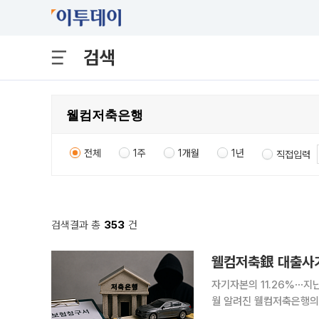
검색
전체
1주
1개월
1년
직접입력
검색결과 총
353
건
웰컴저축銀 대출사기
자기자본의 11.26%⋯지난
월 알려진 웰컴저축은행의 
화됐다. 손실은 지난해 말