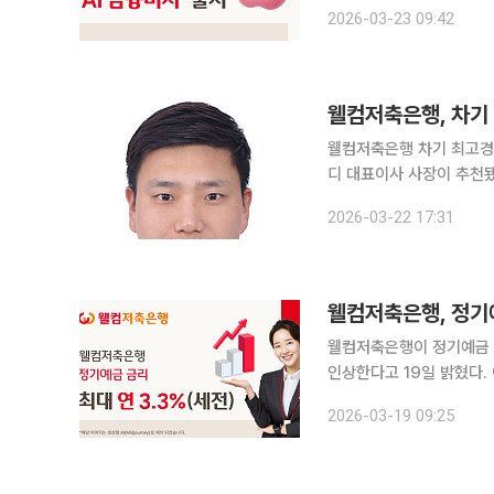
뱅 앱의 ‘AI홈’ 또는 메뉴
2026-03-23 09:42
연어로
웰컴저축은행, 차기 
웰컴저축은행 차기 최고경
디 대표이사 사장이 추천됐다. 22일 금융권에 따르면 웰컴저축은행 임원후보추천위
의를 열고 손 대표를 CE
2026-03-22 17:31
보군에 포함됐다. 웰컴저
웰컴저축은행, 정기
웰컴저축은행이 정기예금 상품
인상한다고 19일 밝혔다. 이번 금리 인상은 영업점과 인터넷뱅킹, 모바일뱅킹(웰컴디지털뱅크)에서
판매하는 정기예금 상품에 
2026-03-19 09:25
3