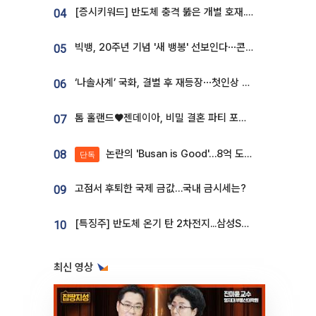
[증시키워드] 반도체 충격 뚫은 개별 호재...포스코퓨처엠·에코프로·한화솔루션 '눈길'
04
빅뱅, 20주년 기념 '새 뱅봉' 선보인다⋯콘서트 앞두고 팝업 개최
05
‘나솔사계’ 국화, 결별 후 재등장⋯첫인상 투표 휩쓸고 ‘인기녀’ 등극
06
톰 홀랜드♥젠데이아, 비밀 결혼 파티 포착⋯호텔 대관비만 9억
07
논란의 'Busan is Good'…8억 도시브랜드, 용산 대통령실 CI 업체가 수행
08
단독
고점서 후퇴한 국제 금값…국내 금시세는?
09
[특징주] 반도체 온기 탄 2차전지...삼성SDI, 장 초반 7% 넘게 껑충
10
최신 영상