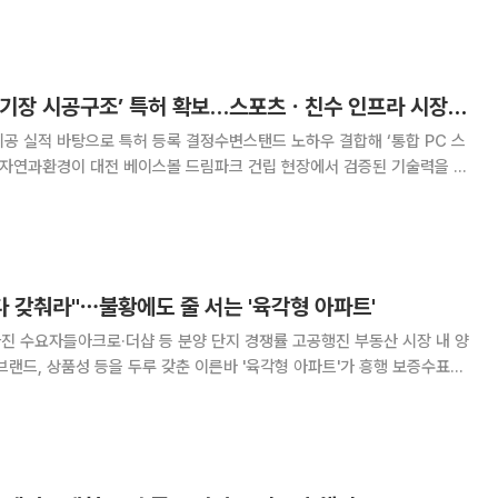
한 ‘명동 보행환경 개선 및 휴식공간 조성사
자연과환경, ‘PC 경기장 시공구조’ 특허 확보…스포츠ㆍ친수 인프라 시장 공략 가속
공 실적 바탕으로 특허 등록 결정수변스탠드 노하우 결합해 ‘통합 PC 스
 시공구조’ 특허 등록을 확정 지으며 대형 스포츠·공연 인프라 시장 공략
다. 자연과환경은 대전 베이스볼 드림파크 건립공사
다 갖춰라"⋯불황에도 줄 서는 '육각형 아파트'
 수요자들아크로·더샵 등 분양 단지 경쟁률 고공행진 부동산 시장 내 양
브랜드, 상품성 등을 두루 갖춘 이른바 '육각형 아파트'가 흥행 보증수표로
침 없이 모두 갖춘 단