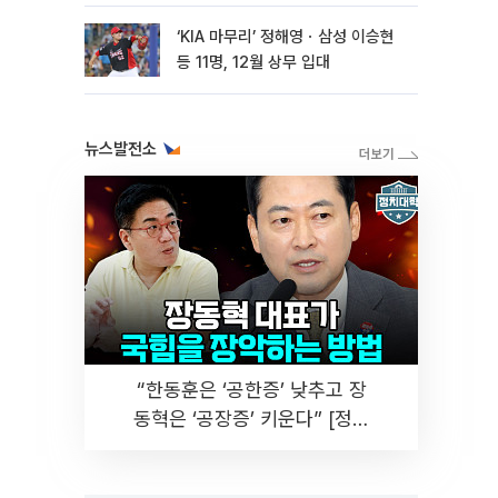
마련
‘KIA 마무리’ 정해영ㆍ삼성 이승현
등 11명, 12월 상무 입대
뉴스발전소
“한동훈은 ‘공한증’ 낮추고 장
동혁은 ‘공장증’ 키운다” [정치
대학]