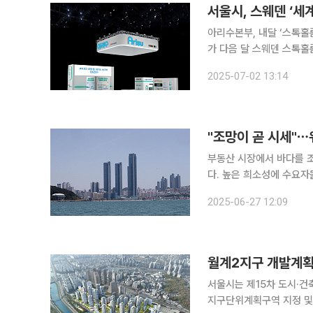
서울시, 스웨덴 ‘세
아리수본부, 내달 ‘스톡홀름
가 다음 달 스웨덴 스톡홀
우수성을 알린다. 2일 서울시 등에 따르면 서울아리수본부는 내달 24일부터 28일까지 스톡홀름 워
2025-07-02 13:14
터프론트 콩그레스 센터에서
"조망이 곧 시세"
부동산 시장에서 바다를 조
다. 높은 희소성에 수요자들이 
산 아파트 실거래가 자료(올
2025-06-27 12:09
이 바다와 맞닿은 워터프
월계2지구 개발계획
서울시는 제15차 도시·건
지구단위계획구역 지정 및 계획 결정