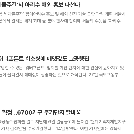
계물주간’서 아리수 해외 홍보 나선다
 세계물주간’ 참여아리수 홍보 및 해외 선진 기술 동향 파악 계획 서울시
름에서 열리는 세계 최대 물 분야 행사에 참여해 서울의 수돗물 ‘아리수’의
 열리는 ‘2025 세계물주간(
⋯워터프론트 희소성에 매맷값도 고공행진
망할 수 있는 '워터프론트' 입지를 가진 단지에 대한 관심이 높아지고 있
몰리면서 매매값이 상승하는 것으로 해석된다. 27일 국토교통부 부
해 1월 1일~4월 7일)에 따르면, 상위 30위에 포함된 12개 단지 중 7곳
론트 입지에 위치한 것으로 집
 확정…6700가구 주거단지 탈바꿈
축공동위원회를 열고 지난해 6월 열람공고에 들어간 '월계2 택지개발지구
안'을 수정가결했다고 14일 밝혔다. 이번 계획안에는 강북지역