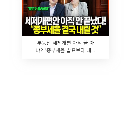
부동산 세제개편 아직 끝 아
냐? "종부세율 발표보다 내릴
것" 장기거주·양도세 전망 I 집
땅지성 I 김인만, 진미윤