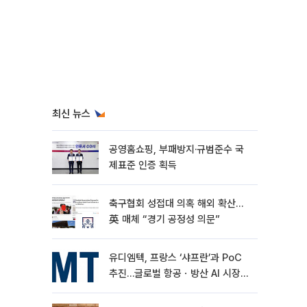
최신 뉴스
공영홈쇼핑, 부패방지·규범준수 국
제표준 인증 획득
축구협회 성접대 의혹 해외 확산…
英 매체 “경기 공정성 의문”
유디엠텍, 프랑스 ‘샤프란’과 PoC
추진…글로벌 항공ㆍ방산 AI 시장
공략