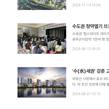
의 새로운 거점으로서 동
2024-11-14 10:04
수도권 청약열기 뜨
수세권 '힐스테이트 레이크 
광주곤지암역' 1만여 명 찾아 경기도와 인천에 분양하는 아파트 견본주택에 1만 명이 넘는
리는 등 수도권 새 아파트를 향한
2024-08-12 09:53
면 현대건설이 9일 인천 
'수(水)세권' 갖춘
부동산 시장에서 호수·바다
다. 탁 트인 조망에 더해
이다. 또 '수(水)세권'이라는 희소
2024-08-07 10:15
발표한 '부동산 트렌드 20