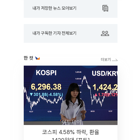
내가 저장한 뉴스 모아보기
내가 구독한 기자 전체보기
한 컷
코스피 4.58% 하락, 환율