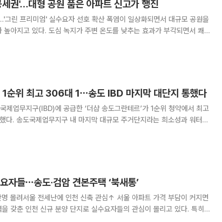
공세권'…대형 공원 품은 아파트 신고가 행진
엄' 실수요자 선호 확산 폭염이 일상화되면서 대규모 공원을
 높아지고 있다. 도심 녹지가 주변 온도를 낮추는 효과가 부각되면서 쾌
그린 프리미엄' 단지에 실수요가 몰리는 모습이다. 17일 국토교통부
면 인천 연수구 송도동 '송도 더샵 센
 1순위 최고 306대 1⋯송도 IBD 마지막 대단지 통했다
제업무지구(IBD)에 공급한 ‘더샵 송도그란테르’가 1순위 청약에서 최고
기록했다. 송도국제업무지구 내 마지막 대규모 주거단지라는 희소성과 워터프
이 수요자들의 관심을 끌었다는 평가다. 21일 한국부동산원 청약
‘더샵 송도그란테르’ 1순위 해당지역
수요자들⋯송도·검암 견본주택 ‘북새통’
울 전세난에 인천 신축 관심↑ 서울 아파트 가격 부담이 커지면
을 갖춘 인천 신규 분양 단지로 실수요자들의 관심이 몰리고 있다. 특히
 등 인천 핵심 입지에서 공급되는 단지 견본주택에는 개관 직후부터 방