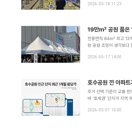
2026-05-18 11:23
문객이 대거 몰리며 수도
전용면적 84㎡ 최고 13억 
랑 공원 조망이 생각보다 
문객) 송도 국제업무지구(IBD) 내 마지막 주거 용지로 공급되는 ‘더샵 송도그란테르’가 견본주택을
2026-05-17 14:00
열고 본격적인 분양에 나섰
호수공원 낀 아파트가
주거 선택 기준이 교통 
바 ‘호세권’ 단지가 지역
시와 주요 지방 도시에서
2026-05-01 10:00