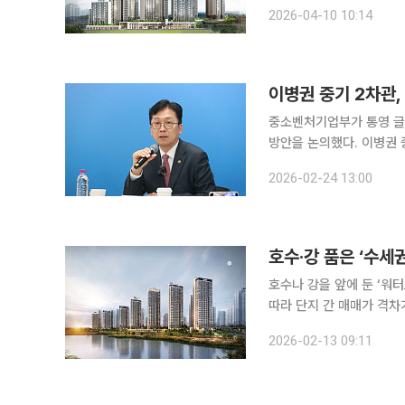
시 부각되는 모습이다. 올해 1분기 서울 아파트 최고가 거래 상위 단지는 모두 한강 인접 지역에서
2026-04-10 10:14
나왔다. 10일 부동산 빅
이병권 중기 2차관,
중소벤처기업부가 통영 글로
방안을 논의했다. 이병권 중기부 제2차관은 24일 통영 로컬스티치에서 ‘지역 문화로 만들어내는 글
로컬 상권’을 주제로 현장
2026-02-24 13:00
향을 살폈다. 
호수·강 품은 ‘수세
호수나 강을 앞에 둔 ‘워
따라 단지 간 매매가 격차
고 있다는 분석이다. 13일 부동산R114에 따르면 경기 화성시 송동 일원 ‘동탄 린스트라우스 더레이
2026-02-13 09:11
크(2019년 12월 입주)’