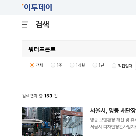
검색
전체
1주
1개월
1년
직접입력
검색결과 총
153
건
서울시, 명동 새단
명동 보행환경 개선 및 휴
서울시 디자인경관사업지로
는 노원구 당현천 등 5개 