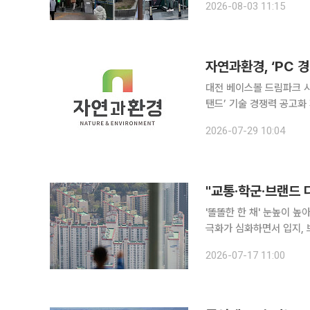
2026-08-03 11:15
울시는 중구와 협력해 진행
대전 베이스볼 드림파크 시
탠드’ 기술 경쟁력 공고화 자연과환경이 대전 베이스볼 드림파크 건립 현장에서 검증된 기술력을 바
탕으로 ‘프리캐스트 경기장
2026-07-29 10:04
에 속도를 낸
"교통·학군·브랜드 
'똘똘한 한 채' 눈높이 높아진
극화가 심화하면서 입지, 
떠오르고 있다. '육각형 아파트'는 교통, 생활 인프라, 학군, 브랜드, 상품성, 미래가치 등 주거 선택
2026-07-17 11:00
의 6대 핵심 요소를 치우