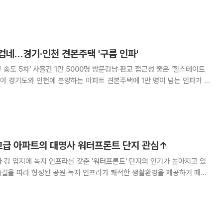
부간선도로 지하화, 광운대역 물류부지 개발 등 변화된 공간적 여건과 중랑
천, 경춘선 숲길 등 환경적 요인을 고려한 계획이 담겼다. 지구단
겁네…경기·인천 견본주택 '구름 인파'
송도 5차' 사흘간 1만 5000명 방문강남·판교 접근성 좋은 '힐스테이트
 인파가 몰
 수요자들의 뜨거운 관심이 이어지고 있다. 12일 분양업계에 따르
연수구 송도동에 문을 연 '힐스
 고급 아파트의 대명사 워터프론트 단지 관심↑
·강 입지에 녹지 인프라를 갖춘 '워터프론트' 단지의 인기가 높아지고 있
 물길을 따라 형성된 공원‧녹지 인프라가 쾌적한 생활환경을 제공하기 때문
성까지 더해져 관심이 쏠리고 있다. 7일 한국갤럽조사연구소에서
24'에 따르면, '주거 및 자연환