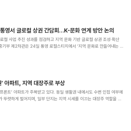
데이터 플랫폼 아실에 따르면 1
 통영서 글로컬 상권 간담회…K-문화 연계 방안 논의
컬 사업 추진 성과를 점검하고 지역 문화 기반 글로컬 상권 조성·확산
간담회를 진행했다. 이 차관은 이어 진주중앙시장을 방문해 생활 물가 동
간담회에서는 △통영 식음료·공예·자연환경 기반 로컬
권’ 아파트, 지역 대장주로 부상
터프론트’ 아파트가 주목받고 있다. 동일 생활권 내에서도 수변 인접 여부에
가 뚜렷하게 벌어지며, 일부 단지는 지역 시세를 이끄는 대장주 역할을 하
의 3.3㎡당 매매가는 345