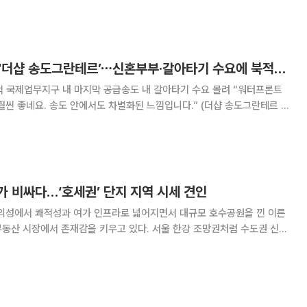
권 분양시장 양극화 흐름을 보여주고 있다는
19만㎡ 공원 품은 ‘더샵 송도그란테르’⋯신혼부부·갈아타기 수요에 북적[르포]
국제업무지구 내 마지막 공급송도 내 갈아타기 수요 몰려 “워터프론트
훨씬 좋네요. 송도 안에서도 차별화된 느낌입니다.” (더샵 송도그란테르 방
다. 인천 연수구 송도동 32번지
 비싸다…‘호세권’ 단지 지역 시세 견인
편의성에서 쾌적성과 여가 인프라로 넓어지면서 대규모 호수공원을 낀 이른
 부동산 시장에서 존재감을 키우고 있다. 서울 한강 조망권처럼 수도권 신도
는 호수공원 접근성과 조망 여부가 단지 선호도와 가격에 영향을 미치는 요
소로 부각되는 모습이다. 1일 부동산 전문 플랫폼 호갱노노 통계에