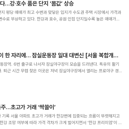
다…강·호수 품은 단지 ‘몸값’ 상승
 맞닿은 입지가 수도권 주택 시장에서 가격과
변수로 부상하고 있다. 한강과 호수, 공원 인접 단지일수록 높은 매매가와
는 흐름이다. 25일 부동산R114에 따르면 3.3㎡당 매
는 지역별로 뚜렷한 공통점을 보였다
돔구장·컨벤션·호텔이 한 자리에… 잠실운동장 일대 대변신 [서울 복합개발 리포트 ⑭]
동장역. 6번 출구로 나서자 잠실야구장이 모습을 드러낸다. 특유의 활기
. 퇴근 시간 무렵 찾은 이곳은 저녁 잠실야구장에서 열리는 프로야구 경
인산인해를 이뤘다. 40여 년간 서울을 대표해온 스포츠·문화 중심지의 풍
머잖아 다른 차원의 도시 풍경으로 바뀔 전망이다
독주…초고가 거래 ‘싹쓸이’
는 흐름이 뚜렷해지고
 한강 조망 여부에 따라 가격 격차가 크게 벌어지면서 ‘한강 프리미엄’이 다