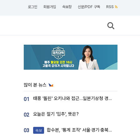
로그인
회원가입
속보창
신문/PDF 구독
RSS
많이 본 뉴스
태풍 '돌핀' 오키나와 접근…일본기상청 경로 업데이트
01
오늘은 절기 '입추', 뜻은?
02
합수본, '통계 조작' 서울·경기·충북 선관위 등 추가 압수수색
03
속보