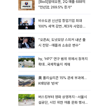
[BioS]알테오젠, 2Q 매출 688억
"전년比 269.5% 증가"
비수도권 신산업 창업기업 최대
100% 세액 감면...제3자 사업승계
특례 도입
“오픈AI, 도넛모양 스피커 내년 출
시 전망⋯애플과 소송은 변수”
hy, ‘HP7’ 연구 범위 위에서 장까지
확대…국제학술지 게재
美 폴리실리콘 15% 관세 부과에…
K태양광 ‘반색’
버스킹부터 영화 상영까지⋯서울시
설공단, 시민 위한 여름 문화 행사