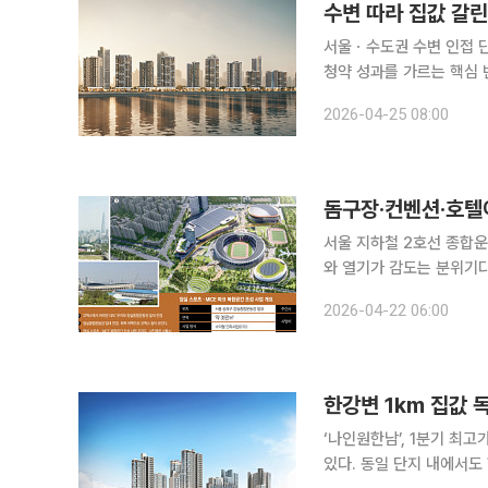
수변 따라 집값 갈린
서울ㆍ수도권 수변 인접 단지 평당 매매가 최고 수변과
청약 성과를 가르는 핵심 
경쟁률을 기록하며 ‘프리미엄 입지’로 자리 잡
2026-04-25 08:00
매가격이 가장 높은 단지
서울 지하철 2호선 종합운
와 열기가 감도는 분위기다
기를 보러 몰려든 팬들로 
2026-04-22 06:00
경이다. 이 일대는 
한강변 1km 집값 
‘나인원한남’, 1분기 최고가 기록 서울 아파트 초고가 거래가 한강변에 집중되
있다. 동일 단지 내에서도