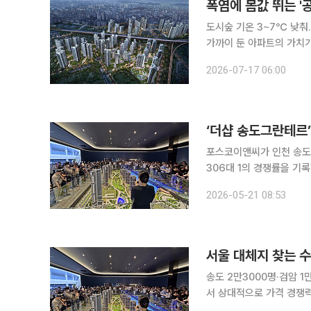
폭염에 몸값 뛰는 '
도시숲 기온 3~7℃ 낮춰…'그린 프리미
가까이 둔 아파트의 가치가
적한 주거환경을 갖춘 이른바 '
2026-07-17 06:00
실거래가 공개시스템에 따르
‘더샵 송도그란테르’
포스코이앤씨가 인천 송도국
306대 1의 경쟁률을 
론트 입지, 차별화된 상품 설계 등
2026-05-21 08:53
홈에 따르면 전날 진행된 
서울 대체지 찾는 
송도 2만3000명·검암 1만명 몰려서
서 상대적으로 가격 경쟁력
송도국제도시와 검암역세권