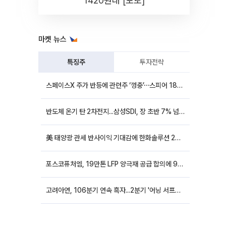
1420원대 [포토]
마켓 뉴스
특징주
투자전략
스페이스X 주가 반등에 관련주 ‘껑충’⋯스피어 18%ㆍ에이치브이엠 12%↑
반도체 온기 탄 2차전지...삼성SDI, 장 초반 7% 넘게 껑충
美 태양광 관세 반사이익 기대감에 한화솔루션 20%대·OCI홀딩스 14%대 급등
포스코퓨처엠, 19만톤 LFP 양극재 공급 합의에 9%대 강세
고려아연, 106분기 연속 흑자...2분기 '어닝 서프라이즈'에 장 초반 12%대 강세