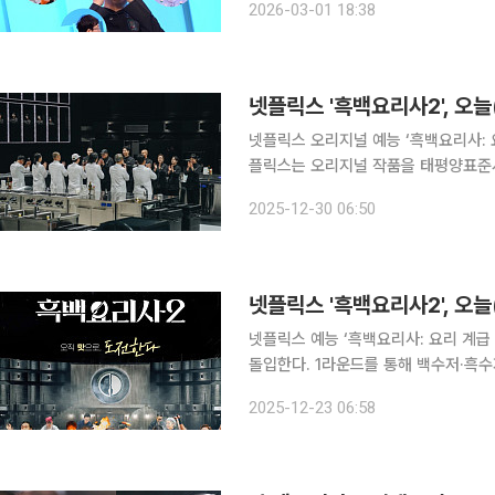
2026-03-01 18:38
넷플릭스 '흑백요리사2', 오늘
넷플릭스 오리지널 예능 ‘흑백요리사: 요리
플릭스는 오리지널 작품을 태평양표준시
‘흑백요리사2’ 8~10화는 한국 시간으
2025-12-30 06:50
되지 않을 경우에는 앱을 다시 실행하
넷플릭스 '흑백요리사2', 오늘
넷플릭스 예능 ‘흑백요리사: 요리 계급
돌입한다. 1라운드를 통해 백수저·흑수
분부터는 1대1 흑백 대전이 본격적으로 펼쳐진다. 넷플릭스는 오리지널
2025-12-23 06:58
(PST) 기준 자정에 일괄 공개한다. 