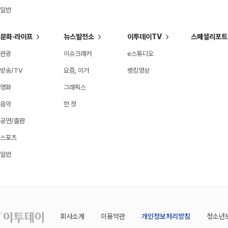
일반
문화·라이프
뉴스발전소
이투데이TV
스페셜리포트
관광
이슈크래커
e스튜디오
방송/TV
요즘, 이거
랭킹영상
영화
그래픽스
음악
한 컷
공연/출판
스포츠
일반
회사소개
이용약관
개인정보처리방침
청소년