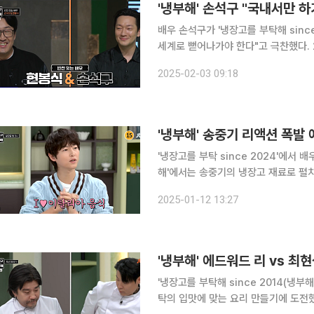
'냉부해' 손석구 "국내서만 
배우 손석구가 '냉장고를 부탁해 sinc
세계로 뻗어나가야 한다"고 극찬했다. 2일 방송된 JTBC '냉부해'에서는 손석구와 현봉식이 게스트
로 출연해 이들의 냉장고 재료로 15분 요리 대결
2025-02-03 09:18
재료로 박은영 셰프와 정호영 셰프가 '
'냉부해' 송중기 리액션 폭발 
'냉장고를 부탁 since 2024'에서 배우 송중기의 리
해'에서는 송중기의 냉장고 재료로 펼치
우승자 권성준 셰프와 원조 이탈리안 셰프 샘킴의 한
2025-01-12 13:27
'냉부해' 예고편에서는 송중기가 자신
'냉장고를 부탁해 since 2014(냉부
탁의 입맛에 맞는 요리 만들기에 도전