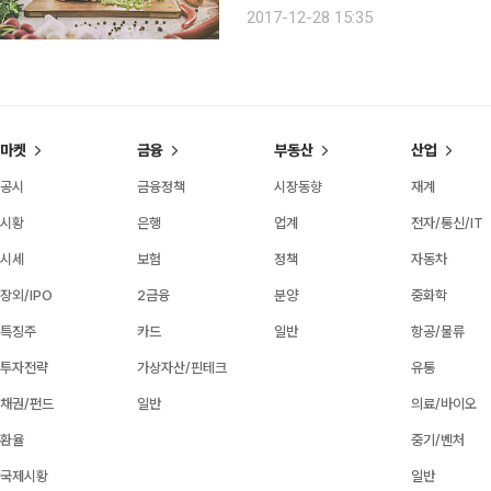
말한다. 건강과 영양에 관한 책, 요리책, TV 요리 프로그램도 즐겨 보는 편이다. 특별한 맛을 내거나
2017-12-28 15:35
예쁘게 장식하는 것에는 별 관심이 없지
마켓
금융
부동산
산업
공시
금융정책
시장동향
재계
시황
은행
업계
전자/통신/IT
시세
보험
정책
자동차
장외/IPO
2금융
분양
중화학
특징주
카드
일반
항공/물류
투자전략
가상자산/핀테크
유통
채권/펀드
일반
의료/바이오
환율
중기/벤처
국제시황
일반