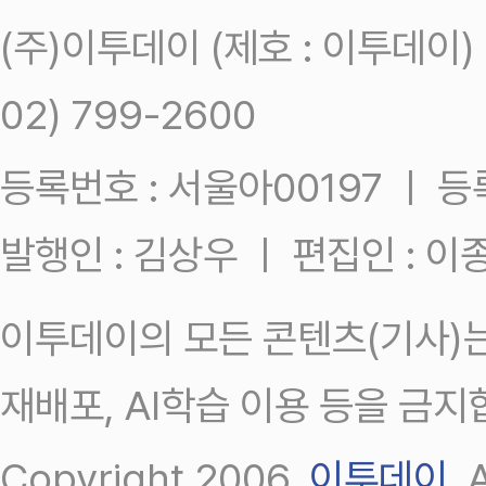
(주)이투데이 (제호 : 이투데이
02) 799-2600
등록번호 : 서울아00197 ㅣ 등록일
발행인 : 김상우 ㅣ 편집인 : 
이투데이의 모든 콘텐츠(기사)는
재배포, AI학습 이용 등을 금지
Copyright 2006.
이투데이
.