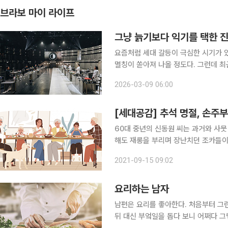
브라보 마이 라이프
그냥 늙기보다 익기를 택한 
요즘처럼 세대 갈등이 극심한 시기가 있
멸칭이 쏟아져 나올 정도다. 그런데 최근
른’ 요리사들을 향한 젊은 세대의 이례적인 열광은 무얼
2026-03-09 06:00
라는 어른의 발견 “중식 대가이니 최고
[세대공감] 추석 명절, 손주
60대 중년의 신동원 씨는 과거와 사뭇
해도 재롱을 부리며 장난치던 조카들이
은이들이 하도 ‘꼰대’라고 흉본다기에
2021-09-15 09:02
은 제법 서운하다. 나이 든 사람끼리 
요리하는 남자
남편은 요리를 좋아한다. 처음부터 그
뒤 대신 부엌일을 돕다 보니 어쩌다 그