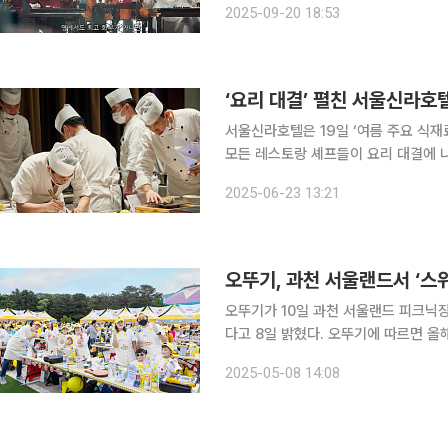
2025-09-20 18:53
요리 대결을 펼치는 장면이 그려졌다. 
‘요리 대결’ 펼친 서울신라호텔
서울신라호텔은 19일 ‘여름 주요 식재
모든 레스토랑 셰프들이 요리 대결에 나섰
크뷰, 연회 등 7개 업장의 21명 셰프가 
2025-06-23 13:21
의 메뉴를 선보였다. 이는 연 4회 
오뚜기, 과천 서울랜드서 ‘스
오뚜기가 10일 과천 서울랜드 피크닉
다고 8일 밝혔다. 오뚜기에 따르면 올해 본선 무대에는 100가족이 참가해 ‘가족의 사랑을 담은 우리
집만의 특별한 요리’라는 주제로 요리 
2025-05-08 14:08
고상인 ‘오뚜기상’(1개 팀, 500만 원)