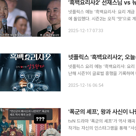
'흑백요리사2' 선재스님 vs 
넷플릭스 예능 ‘흑백요리사: 요리 계급 
에 돌입했다. 시즌2는 오직 ‘맛’으로
프들의 일대일 승부로 긴장감을 끌어올리고 있다. 이날 공개된 2라운드는 
2025-12-17 07:33
는 ‘일대일 흑백대전’으로 진행됐다. 
넷플릭스 '흑백요리사2', 오늘
넷플릭스 요리 예능 ‘흑백요리사: 요리 
난해 시즌1이 글로벌 흥행을 기록하며 
자들의 관심도 높아지고 있다. 넷플릭스에 따르면 ‘흑백요리사2’의 공식 공개 시간은 한국 시각 기
2025-12-16 06:54
준 오후 5시다. 넷플릭스는 오리지널
tvN 드라마 ‘폭군의 셰프’가 역사 왜곡 논
작가는 자신의 인스타그램을 통해 “사
역사 왜곡 논란에 해명했다. 앞서 최근 방송된 ‘폭군의 셰프’에서는 명나라 숙수와 조선의 숙수들이