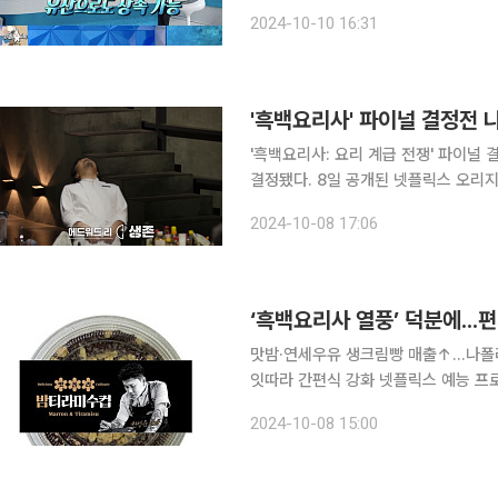
다. MC 유세윤이 "닭 라면 로열티가 아직도 쏠쏠하다던데"라고 묻자 이경규는 "그렇다. 로열티는
2024-10-10 16:31
평생이다"고 답했다. 이어 "로
'흑백요리사' 파이널 결정전 
'흑백요리사: 요리 계급 전쟁' 파이널
결정됐다. 8일 공개된 넷플릭스 오리지널 요리 예능 '흑백요리사' 11화에서는 톱2 파이널 결정전에
진출할 최종 요리사를 결정하는 '무한 
2024-10-08 17:06
태로 미션이 진행됐다. 앞
‘흑백요리사 열풍’ 덕분에..
맛밤·연세우유 생크림빵 매출↑...나폴
잇따라 간편식 강화 넷플릭스 예능 프로그램 ‘흑백요리사: 요리 계급 전쟁(흑백요리사)’ 열풍에 국내
편의점이 함박웃음을 짓고 있다. 특히 
2024-10-08 15:00
4사 중