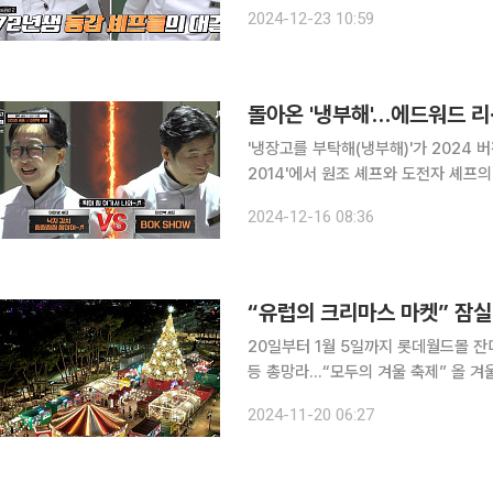
했다. 22일 방송된 JTBC '냉부해'에서는 가수 영탁의 냉장고 재료를 가지고 '달걀 천국'을 주제로
2024-12-23 10:59
에드워드 리 셰프와 최현석 셰프의 맞
돌아온 '냉부해'…에드워드 리
'냉장고를 부탁해(냉부해)'가 2024 버전으로 돌아왔다. 15일 방
2014'에서 원조 셰프와 도전자 셰프의 대결모드가 펼쳐졌다.
해'는 기존 원조 셰프인 이연복, 최현석
2024-12-16 08:36
서 큰 인기를 끈 에드워드 리, 이미영
“유럽의 크리마스 마켓” 잠
20일부터 1월 5일까지 롯데월드몰 
등 총망라…“모두의 겨울 축제” 올 겨울 국내 최대 규모의 ‘크리스마스 마켓’이 서울 잠실 롯데월드
몰에서 20일부터 내년 1월 5일까지 펼쳐진다. 롯데백화점과 롯데물산은 서울 잠
2024-11-20 06:27
광장에서 매일 오전 10시 30분부터 밤