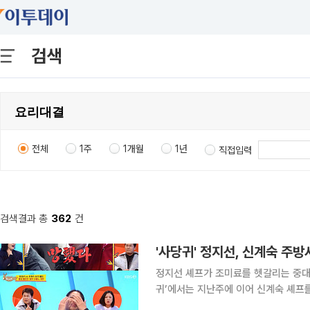
검색
전체
1주
1개월
1년
직접입력
검색결과 총
362
건
'사당귀' 정지선, 신계숙 주
정지선 셰프가 조미료를 헷갈리는 중대 실수를 저질렀다. 1일 방송
귀’에서는 지난주에 이어 신계숙 셰프
이날 정지선은 신계숙에게 “해외 매장