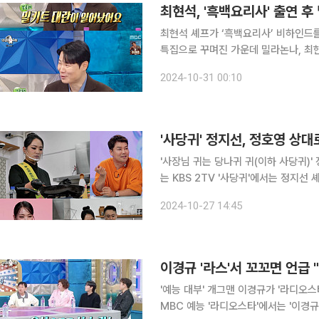
최현석, '흑백요리사' 출연 후
최현석 셰프가 ‘흑백요리사’ 비하인드를 전했다. 30일 방송된 MBC ‘라디오스타
특집으로 꾸며진 가운데 밀라논나, 최현석,
현석은 “이탈리안 레스토랑을 10년을 
2024-10-31 00:10
“태어나서 마늘을 빼먹어 본 적이 없
'사당귀' 정지선, 정호영 상대
'사장님 귀는 당나귀 귀(이하 사당귀)' 정지
는 KBS 2TV '사당귀'에서는 정지
네"라며 감탄한다. 정지선 셰프는 '흑백요리사: 요리 계급 전쟁'에 이어 '사당귀'까지 집어삼킨 서바
2024-10-27 14:45
이벌 퀸의 존재감
이경규 '라스'서 꼬꼬면 언급
'예능 대부' 개그맨 이경규가 '라디오스타'에
MBC 예능 '라디오스타'에서는 '이경규