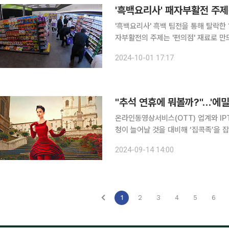
'흑백요리사' 패자부활전 주제는
'흑백요리사' 흑백 팀전을 통해 탈락한
자부활전의 주제는 '편의점' 재료로 만드는 요리로
오리지널 요리 예능 '흑백요리사: 요리
2024-10-01 17:17
5명의 셰프가 편의점 재료로 요리 대
"추석 연휴에 뭐볼까?"…'에밀
온라인동영상서비스(OTT) 업계와 IP
청이 늘어날 것을 대비해 ‘집콕족’을 잡기에 나선다. 14일 관련업계에 따르
업들은 추석 시즌 다양한 시리즈와 영화를 공개
2024-09-14 14:00
를 사로잡은 인기 시리즈 ‘에밀리, 파
1
2
3
4
5
6