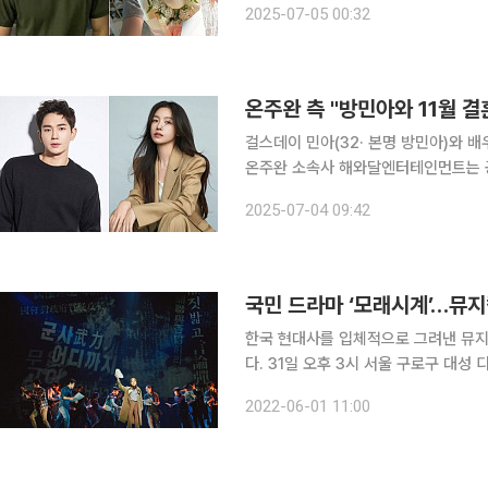
2025-07-05 00:32
름없이 늘 그렇듯 밝게 웃으며 인사하
온주완 측 "방민아와 11월 
걸스데이 민아(32· 본명 방민아)와 배우
온주완 소속사 해와달엔터테인먼트는 공
끝에 11월 함께 평생을 그려나가기로 했다"고 밝혔다. 소속사에 따르면
2025-07-04 09:42
운 친인척만 참석하는 비공개 결혼식을
국민 드라마 ‘모래시계’…뮤
한국 현대사를 입체적으로 그려낸 뮤지컬
다. 31일 오후 3시 서울 구로구 대성 디큐브아트센터에서 뮤지컬 ‘모래시계’ 프레스콜이 열렸다. 이
번 뮤지컬은 1995년에 SBS에서 방
2022-06-01 11:00
가시계’로 불리며 최고 시청률 64.5