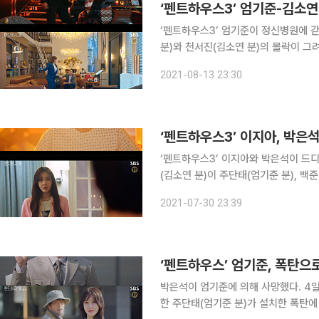
‘펜트하우스3’ 엄기준이 정신병원에 갇혔다. 13일 방송된 SBS ‘펜트하우스3’에서는
분)와 천서진(김소연 분)의 몰락이 그려졌다. 이날 백준기(온주완 분)는 로건을 감금
서진에게 2000억을 요구하며 “돈을
2021-08-13 23:30
다. 이어 백준기는 주단태를 찾아 로건
‘펜트하우스3’ 이지아와 박은석이 드디어 만났다. 30일 방송된 SBS ‘펜
(김소연 분)이 주단태(엄기준 분), 
(이지아 분)의 모습이 그려졌다. 이날 천서진은 주단태에게 “심수련을 이번엔 나에게 맡겨보아라.
2021-07-30 23:39
그런데 네가 협조해줬으면 좋겠다”라며
‘펜트하우스’ 엄기준, 폭탄으
박은석이 엄기준에 의해 사망했다. 4일 SBS 금요드라마 ‘펜트하우스3’ 첫 회에서는 교도소를 탈출
한 주단태(엄기준 분)가 설치한 폭탄에 사망