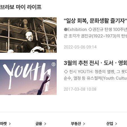
브라보 마이 라이프
"일상 회복, 문화생활 즐기자"
●Exhibition ◇권진규 탄생 100주년 기념 - 노실의 천사 일정 5월 22일까지 장소 서울시립미술
관 조각가 권진규(1922~1973)의 탄생 100주년을 맞아 대규모 전시 ‘노실의 천사’(Angel of
Atelier)가 이번 달까지 열린다. 전
2022-05-06 09:14
거미가 있는 방,
3월의 추천 전시ㆍ도서ㆍ영
◇ 전시 YOUTH: 청춘의 열병, 그 못다 한 이야기 일정 5월 28일까지 장소 디뮤지엄 자유, 반항,
순수, 열정 등 유스컬처(Youth Cul
락, 라이언 맥긴리, 고샤 루브킨스키
2017-03-08 10:08
사진, 그래픽, 영상, 그라피티 작품 24
마켓
금융
부동산
산업