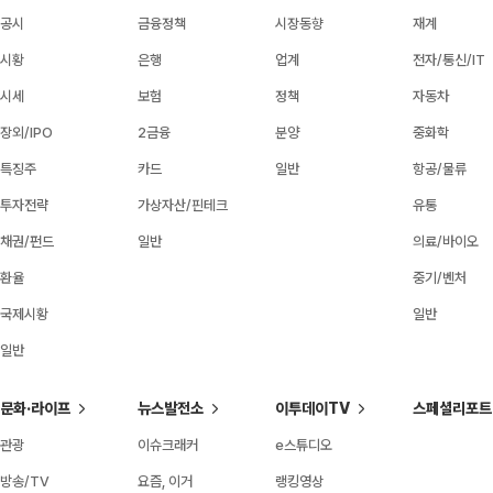
공시
금융정책
시장동향
재계
시황
은행
업계
전자/통신/IT
시세
보험
정책
자동차
장외/IPO
2금융
분양
중화학
특징주
카드
일반
항공/물류
투자전략
가상자산/핀테크
유통
채권/펀드
일반
의료/바이오
환율
중기/벤처
국제시황
일반
일반
문화·라이프
뉴스발전소
이투데이TV
스페셜리포트
관광
이슈크래커
e스튜디오
방송/TV
요즘, 이거
랭킹영상