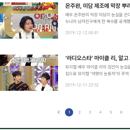
온주완, 미담 제조에 막장 뿌
배우 온주완의 막장 미담이 눈길을 끈다. 11일 방송된 ‘라디오스타’에서는 온주완이 출연해 
누나의 남자친구에게 한 복수를 공개했다. 이날 온주완은 외국인 성추행범을 잡고 저혈당 
진 시민을 살린 일화를 털어놔 미담 
2019-12-12 00:41
일화에 MC들은 혀를 내둘렀다. 온주
‘라디오스타’ 마이클 리, 알
뮤지컬 배우 마이클 리의 집안이 눈길을 끈다. 11일 방송된 ‘라디오스타’에서는 ‘일
집으로 뮤지컬 ‘여명의 눈동자’의 주역 
이날 마이클 리는 “브로드웨이 데뷔 전
2019-12-11 23:52
취미로 다루는 정도였지 노래를 직
1
2
3
4
5
6