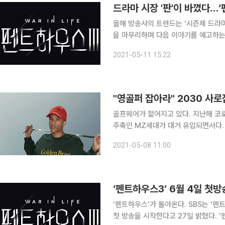
드라마 시장 '판'이 바꼈다…‘펜
올해 방송사의 트렌드는 ‘시즌제 드라마
을 마무리하며 다음 이야기를 예고하는
각 방송사에서 흥행했던 드라마들이 차기
2021-05-11 15:22
률 30%에 육박하며 화제를 모은 SBS
"영골퍼 잡아라" 2030 사
골프웨어가 젊어지고 있다. 지난해 코
주축인 MZ세대가 대거 유입되면서다.
던 기존 유형을 일상복 등으로 범주를 넓히며 
2021-05-08 11:00
면 현대백화점그룹 계열 패션 전문기업
‘펜트하우스3’ 6월 4일 첫방
‘펜트하우스’가 돌아온다. SBS는 ‘펜트하우스3’가 매주 금요일 주 1회 편성을 확정 짓고 6월 4일
첫 방송을 시작한다고 27일 밝혔다. ‘펜트하우스’는 채워질 수 없는 일그러진 욕망으로 집값 1번지,