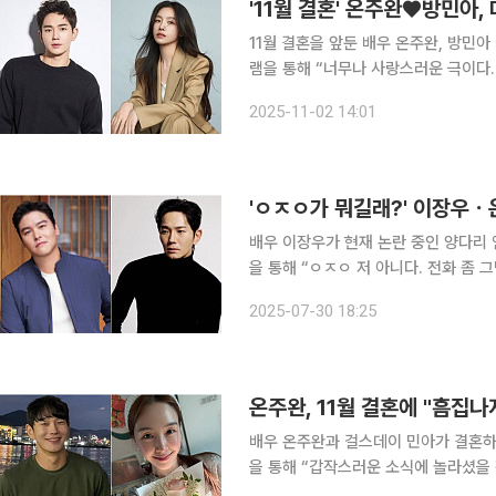
'11월 결혼' 온주완♥방민아
11월 결혼을 앞둔 배우 온주완, 방민아 커플이 럽스타그
램을 통해 “너무나 사랑스러운 극이다.
게재했다. 공개된 사진에는 화제의 뮤지컬 ‘어쩌면 해피엔딩’의 포토월과 캐스팅 보드가 담겼다. 특
2025-11-02 14:01
히 온주완은 캐스팅 보드에 담긴 자신
배우 이장우가 현재 논란 중인 양다리 연예인 의혹에 반박했
을 통해 “ㅇㅈㅇ 저 아니다. 전화 좀
앞서 최근 한 온라인 커뮤니티는 연예
2025-07-30 18:25
내로 새 여자친구와 예능에서 결혼 준
온주완, 11월 결혼에 "흠집나
배우 온주완과 걸스데이 민아가 결혼하는 가운데 소감을 밝
을 통해 “갑작스러운 소식에 놀라셨을
혼 소식을 언급했다. 먼저 온주완은 자신의 팬들에게 “아낌없이 축하해줘서 고맙다”라며 “전과 다