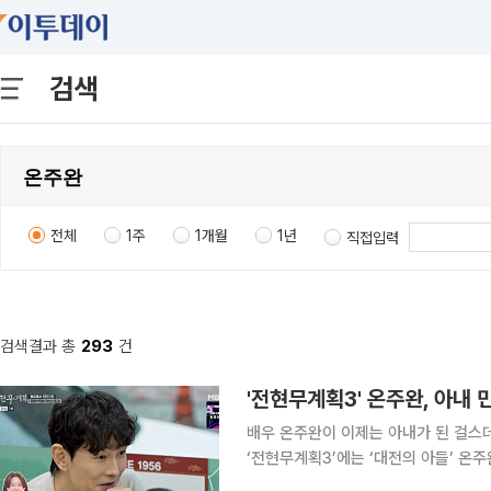
검색
전체
1주
1개월
1년
직접입력
검색결과 총
293
건
'전현무계획3' 온주완, 아내
배우 온주완이 이제는 아내가 된 걸스데이 민아에
‘전현무계획3’에는 ‘대전의 아들’ 온
이날 온주완은 “결혼한 지 3개월이다. 