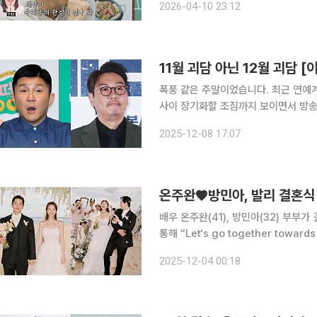
2026-04-10 23:12
녔는데 기사가 아예 안 났다”라며 “세
11월 괴담 아닌 12월 괴담 
폭풍 같은 주말이었습니다. 최근 연예
사이 장기화할 조짐까지 보이면서 방송
거센 상황입니다. 사실 이는 연예계에서 유명한 '징크스'와는 들어맞지 않는 흐름입니다. '11월 괴
2025-12-08 17:07
담'은 수십 년째 명맥을 이어온, 매년
온주완♥방민아, 발리 결혼식
배우 온주완(41), 방민아(32) 부부가 결혼식 사진을 공개
통해 “Let‘s go together towa
의 사진을 게재했다. 공개된 사진에는 지난달 29일 인도네시아 발리에서 결혼식을 올린 온주완의
2025-12-04 00:18
모습이 담겼다. 특히 해변을 배경으로