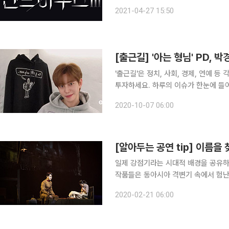
교육 1번지에서 벌이는 서스펜스 복수극이다. 첫 시즌부터 28.8%의 시청률을 
2021-04-27 15:50
인기를 구가한 ‘펜트하우스’는 지난 
'출근길'은 정치, 사회, 경제, 연예 
투자하세요. 하루의 이슈가 한눈에 들어옵니다. '아는 형님' PD, 박경 녹화분 전량
예능 '아는 형님'의 김노은 PD가 학
2020-10-07 06:00
기로 했습니다. JTBC 측은 6일 "박
[알아두는 공연 tip] 이름을
일제 강점기라는 시대적 배경을 공유하고
작품들은 동아시아 격변기 속에서 험난
는데, 그 안에서 ‘이름 찾기’라는 공통
2020-02-21 06:00
년 겨울부터 한국 전쟁 직후까지 격동의