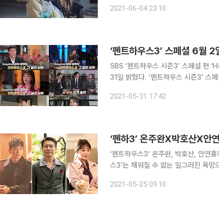
는 준기(온주완 분)을 만나 주단태가 
2021-06-04 23:10
이후 로건리는 준기와 함께 한국으로 
‘펜트하우스3’ 스페셜 6월
SBS ‘펜트하우스 시즌3’ 스페셜 편 'H
31일 밝혔다. ‘펜트하우스 시즌3’ 스페셜 편에는 김현수, 김영대, 한지현, 최예빈, 이태빈 5인의 펜
트하우스 키즈들과 비서 3인방 김재홍
2021-05-31 17:42
서가 MC로 나선다. '펜트하우스 시즌
‘펜하3’ 온주완X박호산X안연
‘펜트하우스3’ 온주완, 박호산, 안연홍의 활약에 관심이
스3’는 채워질 수 없는 일그러진 욕망
시즌1 최종회에서 순간 최고 시청률 31
2021-05-25 09:10
록을 달성한 데 이어, 시즌2에서는 최