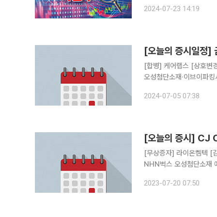
통령과 미국 민주당은 연방정부 차
2024-07-23 14:19
분 현재 오성첨단소재는 전 
[오늘의 증시일정]
[합병] 케어랩스 [상호변
오성첨단소재·이브이파킹서
2024-07-05 07:38
[오늘의 증시] CJ
[무상증자] 라이온켐텍 [감자] 세원이앤씨 [결산실적 공시 예정] CJ CGV [주주총회] 한국캐피탈
2023-07-20 07:50