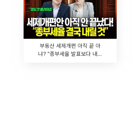
부동산 세제개편 아직 끝 아
냐? "종부세율 발표보다 내릴
것" 장기거주·양도세 전망 I 집
땅지성 I 김인만, 진미윤