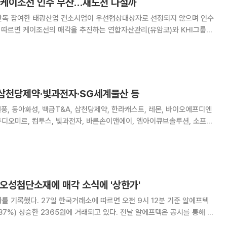
 케이조선 인수 무산…재도전 나설까
단독 참여한 태광산업 컨소시엄이 우선협상대상자로 선정되지 않으며 인수
협상대상자로 선정하지 않기로 결정했다. 인수 조건 등이 기대 수준에 부
합하지 않는다는 입장으로 알려졌다. 유암코와 KHI는 케이조선 지분을
 삼천당제약·빛과전자·SG세계물산 등
원풍, 동아화성, 백금T&A, 삼천당제약, 한라캐스트, 레몬, 바이오에프디엔
스튜디오미르, 컴투스, 빛과전자, 바른손이앤에이, 엠아이큐브솔루션, 소프트
이타, 앱토크롬, 오성첨단소재, 오스코텍, 부방, 삼일기업공사, 솔본, 메지
, 버넥트, 이니텍, 디모아
 오성첨단소재에 매각 소식에 '상한가'
면 오전 9시 12분 기준 알에프텍
승한 2365원에 거래되고 있다. 전날 알에프텍은 공시를 통해 최
변경된다고 밝혔다. 오성첨단소재는 알에프스탠다드, 이진형 대표가 보유