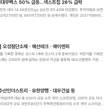
현대무벡스 50% 급등…넥스트칩 26% 급락
 전주 대비 14.49포인트(p) 상승한 811.40에 마감했다. 투자자별로 보면
2억2700만 원, 845억7200만 원 순매수했다. 개인은 2037억8900만
7130원에 거래
기] 오성첨단소재ㆍ예선테크ㆍ에이엔피
를 기록한 종목은 코스피 1개와 코스닥 2개 종목이었다. 하한가를 기록한
에 따르면 오성첨단소재는 SK오션플랜트 인
된 디오션 컨소시엄에 전략적 투자자(S
] 수산인더스트리ㆍ유한양행ㆍ대우건설 등
원자력 대상 총 936억 규모 수주 계약 △유한양행, 200억 규모 자사
, 6382억 규모 과천주공5단지 주택재건축정비사업 수주 계약 △우리금융
회사 편입 △한국항공우주, 차재병 대표이사 신규 선임 △현대위아, 권오현