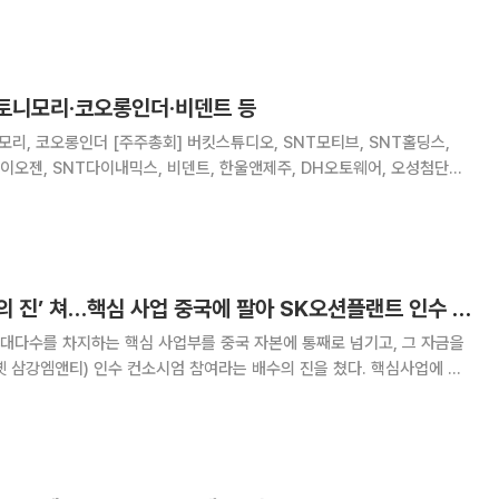
492만446주를 인수한다. 인수 금
 토니모리·코오롱인더·비덴트 등
킷스튜디오, SNT모티브, SNT홀딩스,
인바이오젠, SNT다이내믹스, 비덴트, 한울앤제주, DH오토웨어, 오성첨단소
재, DKME, 글로벌텍스프리 [감사보고서 제출 기한] 한탑, 진양폴리우레탄, 한솔인티큐
오성첨단소재 ‘배수의 진’ 쳐…핵심 사업 중국에 팔아 SK오션플랜트 인수 활용
대다수를 차지하는 핵심 사업부를 중국 자본에 통째로 넘기고, 그 자금을
 삼강엠앤티) 인수 컨소시엄 참여라는 배수의 진을 쳤다. 핵심사업에 대
재원을 확보해 경쟁력을 강화하겠다는 포석이다. 5일 금융감독원 전
성첨단소재는 전날 이사회를 열고 자회사 ‘오성