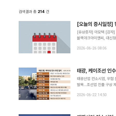
검색결과 총
214
건
[오늘의 증시일정]
[유상증자] 아모텍 [감자] 현대홈쇼핑 [주주총회] 오스테오닉, 티에스아이, 포커스에이아이, 파라텍,
블랙야크아이앤씨, 대신정보
엑시온그룹, 광진실업, 
2026-06-26 08:06
태광, 케이조선 인수
태광산업 컨소시엄, 우협
발목…조선업 진출 구상 제동태광 “아직 
국 무산됐다. 태광산업·
2026-06-22 14:50
건 이견을 좁히지 못했다.