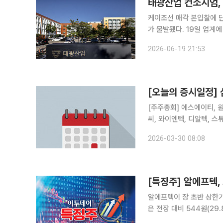
태광산업 컨소시엄,
케이조선 매각 본입찰에 
가 불발됐다. 19일 업계에 따르면 케이조선의 매각을 추진하는 연합자산관리(유암코)와 KHI그룹은
태광산업 컨소시엄을 우선
2026-06-19 21:53
[오늘의 증시일정]
[주주총회] 에스에이티, 
씨, 와이엔텍, 디알텍, 
센, 뉴온, 더라미, 다우데
2026-03-30 08:08
온, 뉴로핏, 아이티엠반도체
[특징주] 알에프텍,
알에프텍이 장 초반 상한가를 기록했다. 27일 한국거래소에 따르
은 전장 대비 544원(29.87%) 상
대주주가 오성첨단소재로 