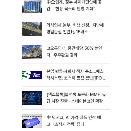
中企업계, 정부 세제개편안에 공
감…“현장 목소리 반영 기대”
외식업체 놀부, 회생 신청…지난해
영업손실 전년比 15배↑
코오롱인더, 중간배당 50% 높인
다…주주환원 강화
본업 반등·자회사 적자 축소…에스
텍시스템, 코스피 몸값 셈법[IPO 엑
스레이]
[넥스블록]블랙록 토큰화 MMF, 유
럽 시장 진출∙∙∙스테이블코인 확장
中 딥시크, AI 가격 대폭 인상 예
고⋯‘초저가 전략’ 접나