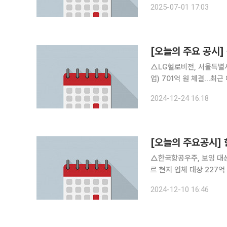
2025-07-01 17:03
대표이사 신규 선임 △한국
[오늘의 주요 공시
△LG헬로비전, 서울특별시
업) 701억 원 체결…최근 매출액 대비 5.89% △민
단평가 시스템 공급계약 체결 △바이온, 류진형 단독대표 체제 변경 △한화엔진, 한
2024-12-24 16:18
용 엔진 판매공급계약 84
[오늘의 주요공시]
△한국항공우주, 보잉 대상
르 현지 업체 대상 227
1)단계 사업 공사 수주 
2024-12-10 16:46
농화성, 265억 규모 군