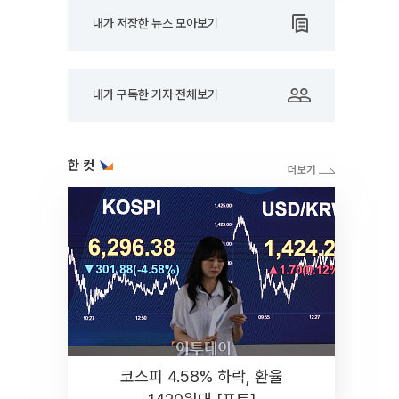
내가 저장한 뉴스 모아보기
내가 구독한 기자 전체보기
한 컷
코스피 4.58% 하락, 환율