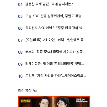
급등한 국제 금값…국내 금시세는?
04
오늘 KBO 긴급 실행위원회, 주말도 폭염취소 될까
05
삼성전자·SK하이닉스 “주주 환원 강화 방안 마련”
06
[오늘의 IR] 고려아연ㆍ심텍ㆍ엘앤에프 등
07
코스피, 장중 5%대 급락에 사이드카 발동…삼성·SK 동반 폭락
08
티웨이항공, 새 이름 '트리니티항공' 첫발…SSC 전략 본격화
09
트럼프 “자석 사업을 하라”…제이에스링크, 비중국 영구자석 공급망 구축 속도
10
최신 영상