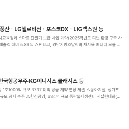
쉘석유, 주당 2000원 현금배당 결정 △
] 풍산ㆍLG헬로비전ㆍ포스코DXㆍLIG넥스원 등
교육청과 스마트 단말기 보급 사업 계약(2025학년도 디벗 환경 구축 사
테크, 경남지방조달청과 재사용 배터리 모듈 진
화오션과 선박
1억 원 체결…최근 매출액 대비 9
 한국항공우주·KG이니시스·클래시스 등
 1조1000억 규모 B737 미익 공급 계약 연장 체결 △동아지질, 싱가포
억 규모 공사 수주 △한신공영, 634억 규모 중랑물재생센터 시설현대화(2-
△두산에너빌리티, 12일 개최 예정 임시주주총회 소집 철회 결의 공시 △한
산공장 생산설비 증설 △조아제약,