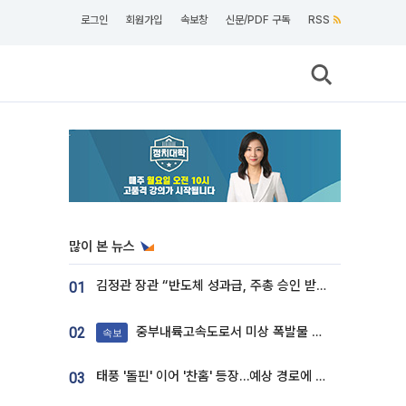
로그인
회원가입
속보창
신문/PDF 구독
RSS
많이 본 뉴스
김정관 장관 “반도체 성과급, 주총 승인 받도록”…상법·자본시장법 개정 시사
01
중부내륙고속도로서 미상 폭발물 발견
02
속보
태풍 '돌핀' 이어 '찬홈' 등장…예상 경로에 한국 '한숨'
03