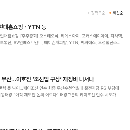
정확도순
최신순
 현대홈쇼핑ㆍYTN 등
통신, SV인베스트먼트, 메이슨캐피탈, YTN, 씨씨에스, 오성첨단소재,
이노벡스, 수프로, 마스턴프리미어리츠
 무산…이호진 ‘조선업 구상’ 재정비 나서나
 문턱 못 넘어…케이조선 인수 최종 무산수천억원대 운전자금·RG 부담에
재도전 논의 이르다” 태광그룹의 케이조선 인수 시도가 결
오성첨단소재 컨소시엄은 우선협상대상자 선정 단계에서 매각 측과 거래 조
 조선업 진출을 통해 사업 포트폴리오를 넓히려던