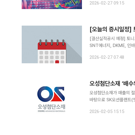
2026-02-27 09:15
하고 있던 알에프텍 주식 
[오늘의 증시일정]
[결산실적공시 예정] 토니모리, 코오롱인더 [주주총회] 버
SNT에너지, DKME, 
2026-02-27 07:48
오성첨단소재가 매출의 절
바탕으로 SK오션플랜트(옛
한 투자 여력과 신사업을 위한 
2026-02-05 15:15
자공시시스템에 따르면 오