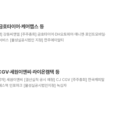
원의 마리화나(대마초) 합법화를 추진 중이다. 23일 오후 2시 16
거래일 대비 16.55% 오른 185
 금호타이어·케어랩스 등
경] 강동씨앤엘 [주주총회] 금호타이어·DH오토웨어·애니젠·포인트모바일·
비스 [불성실공시법인 지정] 한주에이알티
 CGV·세원이앤씨·라이온켐텍 등
NHN벅스 오성첨단소재 에스맥 인포마크 [불성실공시법인지정] 녹십자