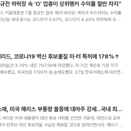
규전 하락장 속 ‘O’ 업종이 상위랭커 수익률 절반 차지”
 키움영웅전 7월 정규전 결과 '제약·바이오' 섹터가 두드러지는 수익률
였다. 연습대회를 제외한 키움영웅전 참여 고객 평균 수익률 역시 마이너
7.2%)을 제외하고 올해 들어
리드, 코로나19 백신 후보물질 미·러 특허에 178%↑
26일)간 3.76% 내린 797.56에 마감했다. 이 기간 개인과 기관 각각
, 외국인은 1795억 원 순매도했다. 27일 한국거래소에 따르면
장 많이 오른 종목은 셀리드로 한 주간 178.49% 오른 5010원에 마감
이러스 벡터 플랫폼
[특징주] 오성첨단소재, 미국 해리스 부통령 돌풍에 대마주 강세...국내 최초 마리화나 치료제 특허 취득 부각
 바이든 미국 대통령이 대선 후보 사퇴를 선언한 가운데, 대안으로 급부
령이 민주당 대선 후보직을 사실상 확보할 것으로 알려지면서다. 해리스 부