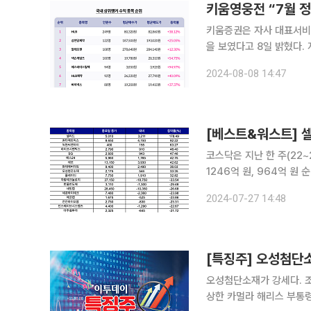
키움영웅전 “7월 정
키움증권은 자사 대표서비스
을 보였다고 8일 밝혔다. 지난달 국내 증시는 코스피가 0.97%, 코스닥이 4.44% 하락하며 두 시
장 모두 부진한 흐름을 보
2024-08-08 14:47
스(-) 5.46%로 1월(-
[베스트&워스트] 셀
코스닥은 지난 한 주(22~
1246억 원, 964억 원 순매수했고
한 주간 코스닥 시장에서 가
2024-07-27 14:48
했다. 셀리드의 아데노바
오성첨단소재가 강세다. 조
상한 카멀라 해리스 부통