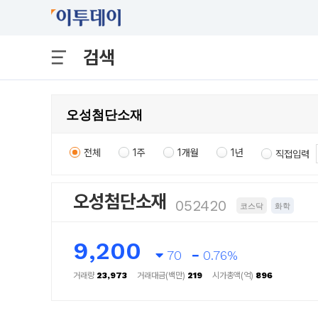
검색
전체
1주
1개월
1년
직접입력
오성첨단소재
052420
코스닥
화학
9,200
70
0.76%
거래량
23,973
거래대금(백만)
219
시가총액(억)
896