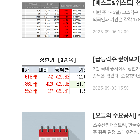
[베스트&워스트] 
이번 주(1~5일) 코스닥은
외국인과 기관은 각각 178
원 순매도했다. 5일 한국거래소에 따르면 이번 주 코스닥에서 가장 많이 오른 종목은 현대무벡스로
2025-09-06 12:00
한 주간 50.11% 급등한 
[급등락주 짚어보
3일 국내 증시에서 상한가
종목은 없었다. 오성첨단소재는 2000억 원에 달하는 현금성 자산을 활용해 SK오션플랜트 지분 인
수에 나선다는 소식에 상한가로 장을 마쳤다. 이날 더벨
2025-09-03 15:58
수 우선협상대상자로 선정
[오늘의 주요공시
△수산인더스트리, 한국수력
주 취득 결정 △대우건설
지주, 동양·ABL생명 자