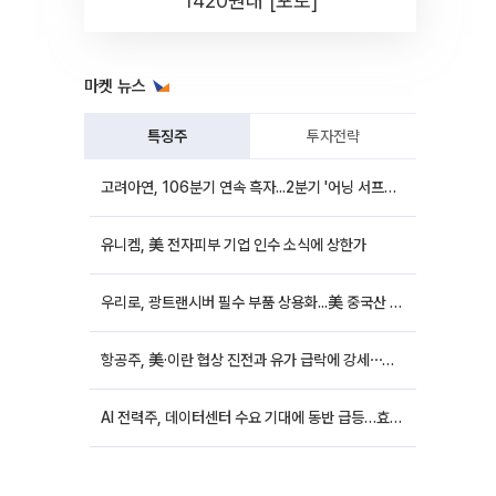
1420원대 [포토]
마켓 뉴스
특징주
투자전략
고려아연, 106분기 연속 흑자...2분기 '어닝 서프라이즈'에 장 초반 12%대 강세
유니켐, 美 전자피부 기업 인수 소식에 상한가
우리로, 광트랜시버 필수 부품 상용화...美 중국산 퇴출 추진에 상승세
항공주, 美·이란 협상 진전과 유가 급락에 강세⋯한진칼 8%↑
AI 전력주, 데이터센터 수요 기대에 동반 급등…효성중공업 10%↑