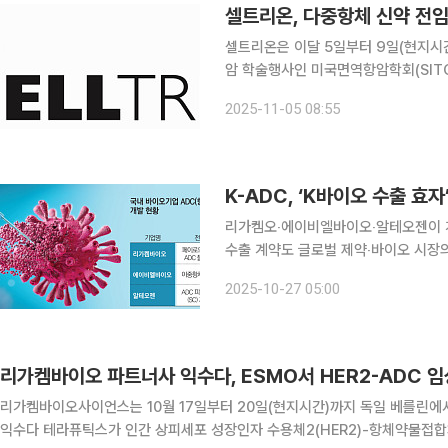
셀트리온은 이달 5일부터 9일(현지시
암 학술행사인 미국면역항암학회(SITC 2
결과를 발표한다고 5일 밝혔다. CT-P72/ABP-102는 셀트리온이 미국 에이비프로와 공동 개발 중
2025-11-05 08:55
인 다중항체 면역항암제다. 세포 성장
K-ADC, ‘K바이오 수출 효자
리가켐오‧에이비엘바이오‧알테오젠이 개
수출 계약도 글로벌 제약‧바이오 시장의 새 격전지로 떠오른 항체약물접합체(ADC) 분야에서 한국
기업들이 존재감을 키우고 있다. 리가
2025-10-27 05:00
기술을 앞세워 글로벌 기술이전과 파
리가켐바이오 파트너사 익수다, ESMO서 HER2-ADC 임
리가켐바이오사이언스는 10월 17일부터 20일(현지시간)까지 독일 베를린에서
익수다 테라퓨틱스가 인간 상피세포 성장인자 수용체2(HER2)-항체약물접합체(AD