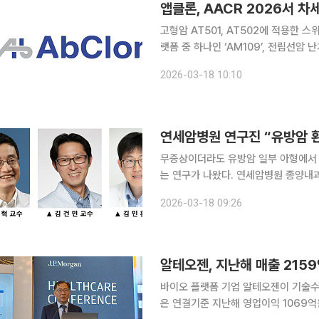
고형암 AT501, AT502에 적용한 스
랫폼 중 하나인 ‘AM109’, 전립선암 난치성 치료 기대 항체 신약 개발
부터 22일까지 미국 샌디에이고에서 
2026-03-18 10:10
(AACR) 2026’에 참가해, 자사의 혁
연세암병원 연구진 “유방암 환
무증상이더라도 유방암 일부 아형에서 
는 연구가 나왔다. 연세암병원 종양내과 유방암연구팀(손주혁, 김건민, 김민환 교수)은 진행성 인간
상피세포 성장인자 수용체 2(HER2)
2026-03-18 09:26
정기적으로 시행하면서 뇌 전이 발생 
알테오젠, 지난해 매출 2159
바이오 플랫폼 기업 알테오젠이 기술수출 
은 연결기준 지난해 영업이익 1069억