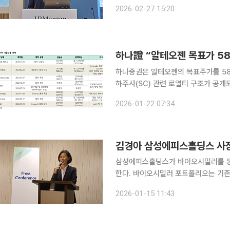
같은 기간 매출액은 2159억원, 당기순이
2026-02-27 15:20
자적인 하이브로자임(Hybrozyme®
하나證 “알테오젠 목표가 5
하나증권은 알테오젠의 목표주가를 58
하주사(SC) 관련 로열티 구조가 공개
밸류에이션에 반영됐다는 판단이다. 김선아 하나증권 연구원은 22일 “머크가 제출한 분기보고서
2026-01-22 07:34
(Form 10-Q)에 알테오젠과의 계약
삼성에피스홀딩스가 바이오시밀러를 통
한다. 바이오시밀러 포트폴리오는 기존 
신약 후보물질을 임상시험에 진입시킨단 목표다. 김경아 삼성에피스홀딩스 대
2026-01-15 11:43
(현지시간) 미국 샌프란시스코에서 열