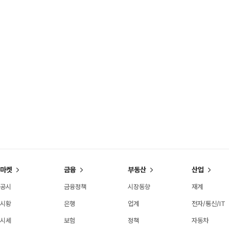
마켓
금융
부동산
산업
공시
금융정책
시장동향
재계
시황
은행
업계
전자/통신/IT
시세
보험
정책
자동차