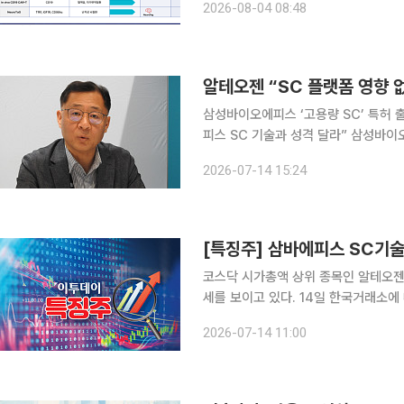
2026-08-04 08:48
바이오-엄니버스#3: CDK7, HER2
알테오젠 “SC 플랫폼 영향
삼성바이오에피스 ‘고용량 SC’ 특허 
피스 SC 기술과 성격 달라” 삼성바이오에피스가 피하주사(SC) 제형 관련 기술특허를 출원하면서
알테오젠의 SC 플랫폼 사업에 영향을 
2026-07-14 15:24
오젠은 자사의 플랫폼과 삼성바이오에
코스닥 시가총액 상위 종목인 알테오젠
세를 보이고 있다. 14일 한국거래소에 따르면 오전 10시55분 알테오젠은 전일 대비 10.43% 하락
한 28만3500원에 거래 중이다. 시
2026-07-14 11:00
4000원까지 밀리