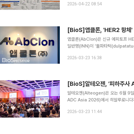
2026-04-22 08:54
파트너사 헨리우스가 ‘미국암연구학회(A
[BioS]앱클론, 'HER2 항
앱클론(AbClon)은 신규 에피토프 H
일반명(INN)이 ‘둘파타턱(dulpata
리우스(Henlius)가 돌파타턱의 글
2026-03-23 16:38
준치료제와 비교하는 글로벌 임상3상
[BioS]알테오젠, '피하주사 A
알테오젠(Alteogen)은 오는 6월 
ADC Asia 2026)에서 히알루로니다
를 발표한다고 23일 밝혔다. ADC는
2026-03-23 11:44
독성으로 인해 충분한 효능을 나타내는