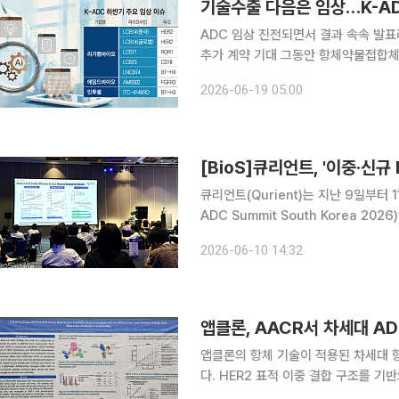
기술수출 다음은 임상…K-A
ADC 임상 진전되면서 결과 속속 발
추가 계약 기대 그동안 항체약물접합체(ADC) 분야에서 굵직한 기술수출 성과를 올렸던 K바이오가
하반기 주요 임상 결과 발표한다. 공개
2026-06-19 05:00
망이다. 성과에 따라 추가 기술수출 가
[BioS]큐리언트, '이중·신규 
큐리언트(Qurient)는 지난 9일부터
ADC Summit South Korea 2
발 전략에 대한 발표 2건을 진행했다고
2026-06-10 14:32
로드(dual payload) AD
앱클론의 항체 기술이 적용된 차세대 
다. HER2 표적 이중 결합 구조를 
점이 핵심이다. 기존 ADC의 한계를 넘어설 