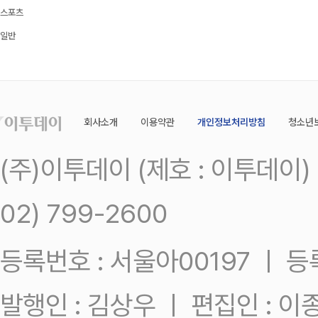
스포츠
일반
회사소개
이용약관
개인정보처리방침
청소년
(주)이투데이 (제호 : 이투데이
02) 799-2600
등록번호 : 서울아00197 ㅣ 등록일
발행인 : 김상우 ㅣ 편집인 : 