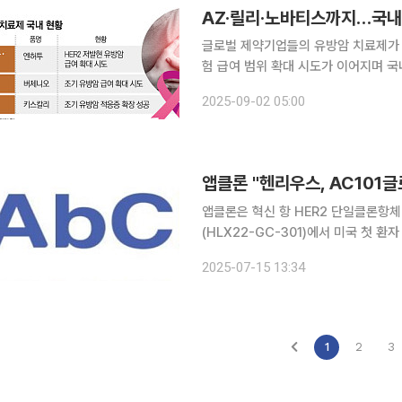
AZ·릴리·노바티스까지…국내
글로벌 제약기업들의 유방암 치료제가 
험 급여 범위 확대 시도가 이어지며 국내 환자
결과 일라이릴리, 노바티스, 아스트라제
2025-09-02 05:00
약들의 적용 범위가 확대되고 있다. 
앱클론은 혁신 항 HER2 단일클론항체 
(HLX22-GC-301)에서 미국 첫 환
준요법(트라스투주맙 + 화학요법 ± 펨브롤
2025-07-15 13:34
징대학 암병원의 린쉔 교수와 미국 M
1
2
3