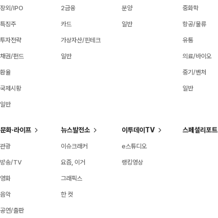
장외/IPO
2금융
분양
중화학
특징주
카드
일반
항공/물류
투자전략
가상자산/핀테크
유통
채권/펀드
일반
의료/바이오
환율
중기/벤처
국제시황
일반
일반
문화·라이프
뉴스발전소
이투데이TV
스페셜리포트
관광
이슈크래커
e스튜디오
방송/TV
요즘, 이거
랭킹영상
영화
그래픽스
음악
한 컷
공연/출판