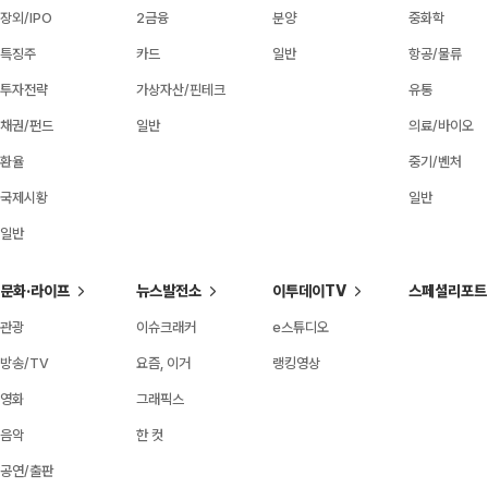
장외/IPO
2금융
분양
중화학
특징주
카드
일반
항공/물류
투자전략
가상자산/핀테크
유통
채권/펀드
일반
의료/바이오
환율
중기/벤처
국제시황
일반
일반
문화·라이프
뉴스발전소
이투데이TV
스페셜리포트
관광
이슈크래커
e스튜디오
방송/TV
요즘, 이거
랭킹영상
영화
그래픽스
음악
한 컷
공연/출판