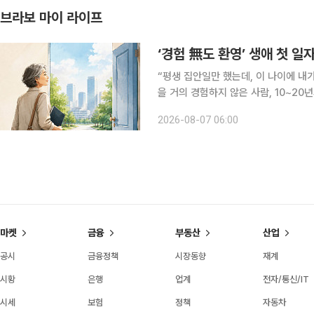
브라보 마이 라이프
‘경험 無도 환영’ 생애 첫 일
“평생 집안일만 했는데, 이 나이에 내
을 거의 경험하지 않은 사람, 10~2
앞에 선다. 채용 정보를 찾고 이력서를 
2026-08-07 06:00
에게 필요한 것은 ‘용기를 내라’는 말
마켓
금융
부동산
산업
공시
금융정책
시장동향
재계
시황
은행
업계
전자/통신/IT
시세
보험
정책
자동차