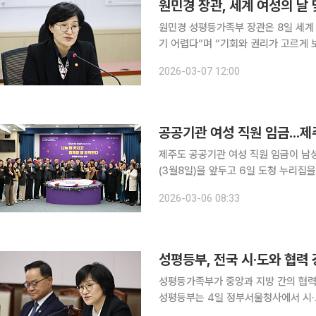
원민경 장관, 세계 여성의 날
원민경 성평등가족부 장관은 8일 세계
기 어렵다”며 “기회와 권리가 고르게 
다”고 밝혔다. 원 장관은 우리 사회가 성평등 측면에서 일정한 진전을 이뤘지만 여전히 구조적 차별
2026-03-07 12:00
이 남아 있다고 진단했다. 그는 “채용
공공기관 여성 직원 임금...
제주도 공공기관 여성 직원 임금이 남성보다 22% 
(3월8일)을 앞두고 6일 도청 누리집을
음으로 공시한다고 5일 밝혔다. 도는 2024년 임금을 기준으로 직급·직종·재직기간·임금구성항목별
2026-03-06 08:33
성별 임금격차를 경제협력개발기구(OE
성평등부, 전국 시·도와 협력
성평등가족부가 중앙과 지방 간의 협력
성평등부는 4일 정부서울청사에서 시·
력 방안을 논의했다고 밝혔다. 회의에