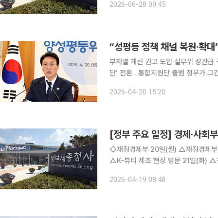
2026-06-28 09:45
가데이터처, 카자흐스탄 통계청 및 아
“성평등 정책 채널 복원·확대
부처별 개선 권고 도입·실무위 장관급 
단’ 전환…통합지원단 출범 정부가 그간 위축됐던 성평등 정책을 복원하고 범정부 추진체계를 강화
한다. 양성평등위원회를 중심으로 정책
2026-04-20 15:20
지털 
[정부 주요 일정] 경제·사회부처
◇재정경제부 20일(월) △재정경제부, WGBI 외국인 자금의 원활한 유입을 위한 일본 IR 실시
△K-뷰티 제조 현장 방문 21일(화) △경제부총리 10:00 국무회의(서울청사) △재경부 1차관
10:00 수출플러스 현장방문 및 간담회(서울) △재경부 2차관 10:00 2026 중소
2026-04-19 08:48
동행포럼(세종) △제1차 수출 플러스 