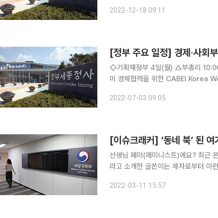
서울청사) △기재부 1차관 15:00 시·도 경제협의회(정부서울청사) △기재부 2차관 10:00 '국유재
2022-12-18 09:11
산 건축상' 시상식(비공개), 10:5
[정부 주요 일정] 경제·사회부
◇기획재정부 4일(월) △부총리 10:00 국무회의(용산청사) △중미경제통합은행(CABEI), 한-중
미 경제협력을 위한 CABEI Korea Week 개최 5일(화) △기재부 1차관 14
향 세미나(수출입은행) △2022년 6월 소비자물가동향(석간) △2022년 6월 소비자물가동향 분
2022-07-03 09:05
석(석간) △신(新) 외환법 제정방향
[이슈크래커] ‘동네 북’ 된 
선생님 페미(페미니스트)에요? 최근 온라인 커뮤니티에 오른 글이다. 자신을 남자 중학교 선생님이
라고 소개한 글쓴이는 제자로부터 이런
‘페미니즘=남혐(남성 혐오)’으로 인식하는 현실
2022-03-11 15:57
갈등을 부추겼다. 그 중심엔 여성가족부