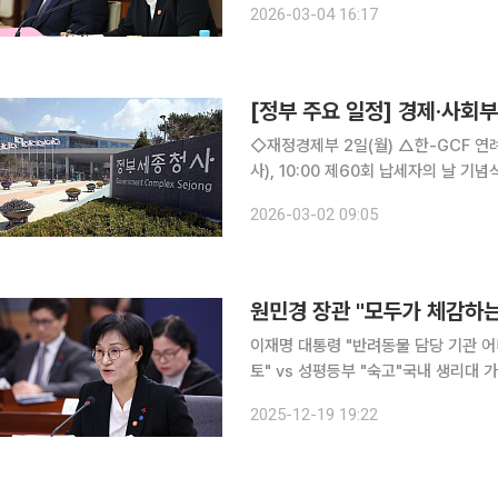
2026-03-04 16:17
해 위기 청소년과 가족 지원 강화, 폭력
[정부 주요 일정] 경제·사회부처
◇재정경제부 2일(월) △한-GCF 연례협의 개최 3일(화) △경제부총리 09:00 국무회의(서울청
사), 10:00 제60회 납세자의 날 기념식(코엑스) △제60회 납세자의 날 기념
제부총리 08:30 개정 노동조합법 시행 관련 관계장관
2026-03-02 09:05
△개정 노동조합법 시행 관련 관계장
원민경 장관 "모두가 체감하는
이재명 대통령 "반려동물 담당 기관 어
토" vs 성평등부 "숙고"국내 생리대 가격 
가족부 장관이 "일상 속 성평등을 실
2025-12-19 19:22
혔다. 19일 서울 종로구 정부서울