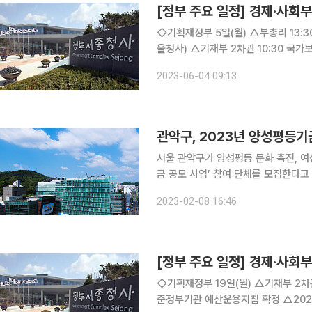
[정부 주요 일정] 경제·사회부
◇기획재정부 5일(월) △부총리 13:30(잠정) 국무회의(서울청사), 14:00 서비스산업발전 TF(서
울청사) △기재부 2차관 10:30 국가보훈위원회(세종청사) △서비스산업발전TF △기재부, 경제협
력개발기구 각료이사회 참석 세계경제 현안 논의 예정 △통계청, 한
2023-06-04 09:13
포럼 개최 6일(화) △기재부 1차
관악구, 2023년 양성평등기
서울 관악구가 양성평등 문화 촉진, 여
금 공모 사업’ 참여 단체를 모집한다고 8일 밝혔다. 구는 지난해 양성평등
주여성 대상 ‘번역 자격증 취득’, 여성
2023-02-08 16:46
상 ‘단기 숙소 지원’ 등 다양한 사업을 
[정부 주요 일정] 경제·사회부
◇기획재정부 19일(월) △기재부 2차관 10:00 공공기관운영위원회(비공개) △2023년도 공기업‧
준정부기관 예산운용지침 확정 △2021년 퇴직연금통계 20일(화) △부총리 10:00 국무회의(정부