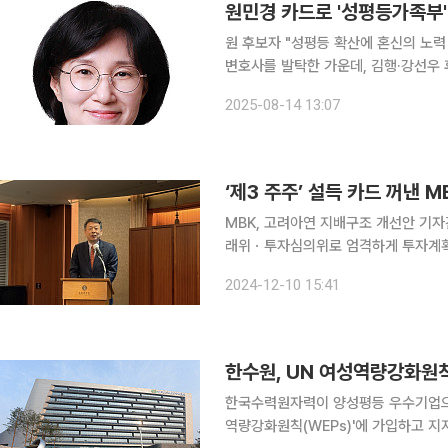
원민경 카드로 '성평등가족부'
원 후보자 "성평등 확산에 혼신의 노력 다할 것" 이재명 대통령이 여성가족부 
변호사를 발탁한 가운데, 김행·강선우
의 확대·개편을 앞두고 어떤 변화를 맞이할지 주목된다. 14일 여가
2025-08-14 13:07
(원 후보자의) 경력을 보면, 여가부 
‘제3 주주’ 설득 카드 꺼낸 
MBK, 고려아연 지배구조 개선안 
래위ㆍ투자심의위로 엄격하게 투자계획 검
손잡고 고려아연 경영권 인수에 나선 
2024-12-10 15:41
고 지적하면서 △주식 액면분할 △자
한수원, UN 여성역량강화원
한국수력원자력이 양성평등 우수기업으로 성장하겠다는
역량강화원칙(WEPs)'에 가입하고 지지를 선언했다고 3