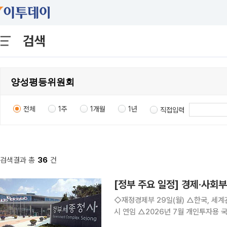
검색
전체
1주
1개월
1년
직접입력
검색결과 총
36
건
[정부 주요 일정] 경제·사회부처
◇재정경제부 29일(월) △한국, 세계관세기구(WCO)의 핵심인 정책위원회·재정위원회 위원국 동
시 연임 △2026년 7월 개인투자용 국채 발행계획 △아시아 중견공무원 초청 연수 실시 △2026
년 1/4분기 실질 지역내총생산(잠정) △제13회 국가데이터처-UNFPA 인구서머세미나 개최 △국