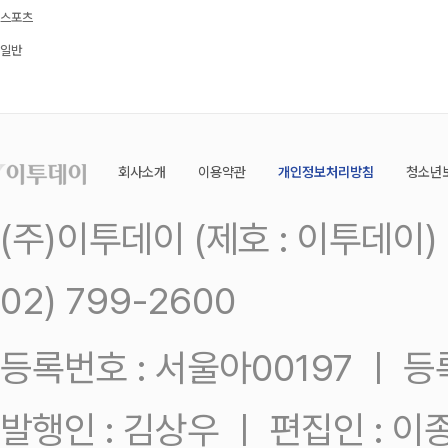
스포츠
일반
회사소개
이용약관
개인정보처리방침
청소년
(주)이투데이 (제호 : 이투데이
02) 799-2600
등록번호 : 서울아00197 ㅣ 등록일
발행인 : 김상우 ㅣ 편집인 : 