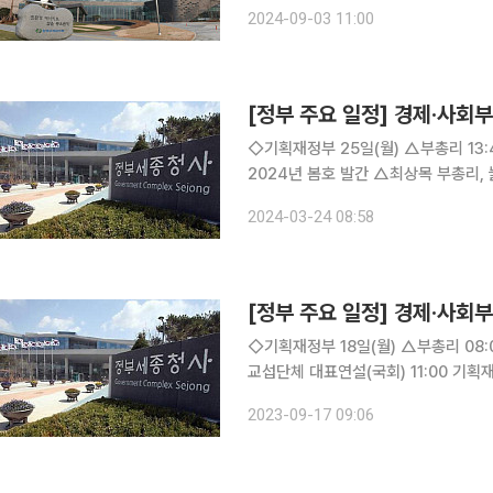
글로벌콤팩트(UNGC)와 유엔 여성기구(
2024-09-03 11:00
지역사회 내 여성 인권 증진을 통한 성
[정부 주요 일정] 경제·사회부처
◇기획재정부 25일(월) △부총리 13:40 늘봄학교 현장방문(비공개) △KOSTAT 통계플러스
2024년 봄호 발간 △최상목 부총리, 늘봄학교
10:00 국무회의(용산청사), 15:00
2024-03-24 08:58
사과 산지 방문(충북 보은) △‘25년 
[정부 주요 일정] 경제·사회부처
◇기획재정부 18일(월) △부총리 08:00 비상경제장관회의 겸 수출투자대책회의(서울청사) 10:00
교섭단체 대표연설(국회) 11:00 기획
원회 전체회의(국회) 14:00 첨단전략
2023-09-17 09:06
회의 국회 △비상경제장관회의 겸 수