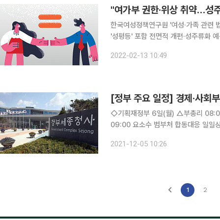
"여가부 권한·위상 취약…성주
한국여성정책연구원 '여성·가족 관련 
'성평등' 포함 전면적 개편·성주류화 예산 확대·업무기능
폐지'를 공약으로 내세워 논란이 되고 
2022-02-13 10:49
성이 있다는 주장
[정부 주요 일정] 경제·사회부
◇기획재정부 6일(월) △부총리 08:00 중앙재난안전대책본부회의(서울청사) △기재부 1차관
09:00 요소수 범부처 합동대응 일일상황점검회의(비공개) △
업 불편 해소(석간) △2021년 3/4분기 통계청 적극행정 우수공무원 포상 수여(석간) △아시아개
2021-12-05 10:26
1
2