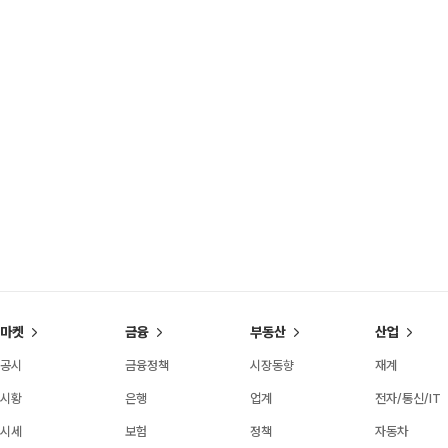
마켓
금융
부동산
산업
공시
금융정책
시장동향
재계
시황
은행
업계
전자/통신/IT
시세
보험
정책
자동차