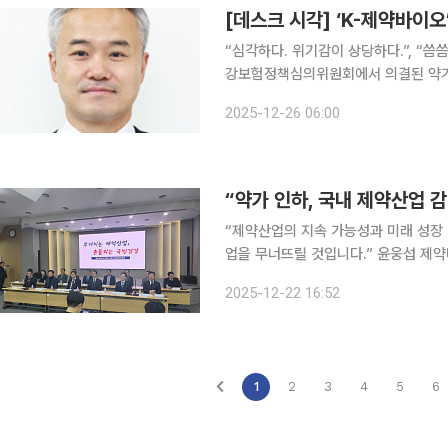
[데스크 시각] ‘K-제약바이오
“심각하다. 위기감이 상당하다.”, “씀씀이 줄이고,
강보험정책심의위원회에서 의결된 약가
국내 제약·바이오산업계 반응이다. 내
2025-12-26 06:00
제네릭(복제약)과 특허만료 의약품의 약
“약가 인하, 국내 제약산업 
“제약산업의 지속 가능성과 미래 성장 
업을 무너뜨릴 것입니다.” 윤웅섭 제약바이오산업 발전을 위한 약가제도 개편 비상대책위원회 공동
위원장(한국제약바이오협회 이사장)은 
2025-12-22 16:52
기자회견에서 정부의 약가제도 개편안
1
2
3
4
5
6