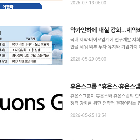
2026-07-13 05:00
따르면 최근 종근당은 연구개발 전문 자
약가인하에 내실 강화…제약바
국내 제약·바이오업계에 연구개발 자회
인을 세워 외부 투자 유치와 기업가치
화로 방향이 바뀌고 있다. 이는 정부의
2026-05-29 05:00
맞물린 결과로 풀이된
휴온스그룹 “휴온스·휴온스랩
휴온스그룹이 휴온스와 휴온스랩의 합병
쟁력 강화를 위한 전략적 결정이라는 
이라는 입장을 25일 밝혔다. 앞서 이달 18일 휴온스는 이사회를 열어 휴온스글로벌 자회사 휴온스
2026-05-25 13:54
랩을 흡수하는 합병 계약 체결을 승인