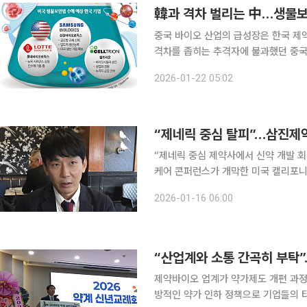
중국 바이오 산업의 급성장은 한국 제
격차를 좁히는 추격자에 불과했던 중국
을 앞서는 단계에 접어들었다는 평가를 
2026-01-22 05:02
이오 패권 경쟁이 본격화되면서 한국 
“제네릭 중심 제약사에서 신약 개발 회사로 거듭나겠습니다” 1
케어 콘퍼런스가 개막한 미국 캘리포
기자 간담회를 개최한 이수민 삼진제약
2026-01-16 06:00
진제약은 JP모건 헬스케어 위크 202
“산업계와 소통 간곡히 부탁”
제약바이오 업계가 약가제도 개편 과정
방적인 약가 인하 정책으로 기업들의 타