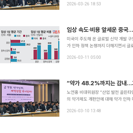
2026-03-26 18:53
제약사는 이번 약가제도 개편을 중대한
임상 속도·비용 앞세운 중국
미국이 주도해 온 글로벌 신약 개발 구
가 인하 정책 논쟁까지 더해지면서 글로
일 업계에 따르면 미국 제약협회(PhR
2026-03-11 05:00
의 ‘최혜국 약가 인하 정책’이 결합될
“약가 48.2%까지는 감내…
노연홍 비대위원장 “산업 발전 골든타임, 정부 합리적
의 약가제도 개편안에 대해 약가 인하 
재정 부담을 고려해 일정 수준의 인하는
2026-03-10 13:48
투자와 필수의약품 생산 위축이 불가피