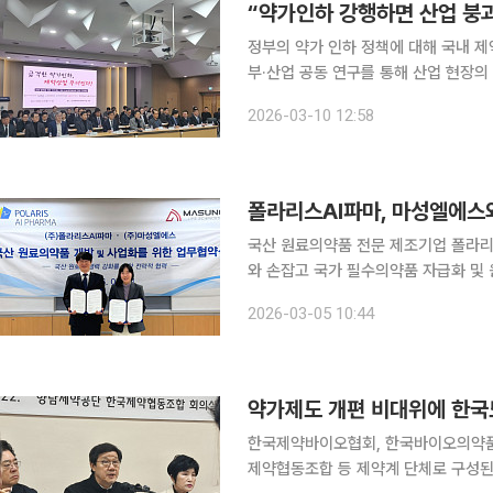
“약가인하 강행하면 산업 붕괴
정부의 약가 인하 정책에 대해 국내 
부·산업 공동 연구를 통해 산업 현장
식으로 제안했다. 제약바이오 관련 단체들로 구성된 제약바이오산업 발전을 위한 약가제도 개편 비
2026-03-10 12:58
상대책위원회는 10일 서울 서초구 한
폴라리스AI파마, 마성엘에스
국산 원료의약품 전문 제조기업 폴라
와 손잡고 국가 필수의약품 자급화 및 원가 경쟁력 확보
‘국산 원료의약품 자급화 및 사업화 협력
2026-03-05 10:44
협약은 최근 제약업계의 최대 화두인 
약가제도 개편 비대위에 한국
한국제약바이오협회, 한국바이오의약품
제약협동조합 등 제약계 단체로 구성된