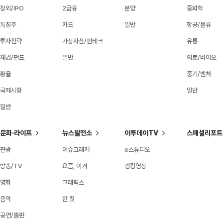
장외/IPO
2금융
분양
중화학
특징주
카드
일반
항공/물류
투자전략
가상자산/핀테크
유통
채권/펀드
일반
의료/바이오
환율
중기/벤처
국제시황
일반
일반
문화·라이프
뉴스발전소
이투데이TV
스페셜리포트
관광
이슈크래커
e스튜디오
방송/TV
요즘, 이거
랭킹영상
영화
그래픽스
음악
한 컷
공연/출판