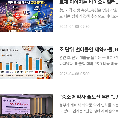
호재 이어지는 바이오시밀러…
美, 가격 경쟁 촉진…유럽은 임상 간소화 국내
로 다른 방향의 정책 추진으로 바이오
로 접근성을 높이는 전략을 택한 반면 
2026-04-08 09:30
추는 방향으
조 단위 벌어들인 제약사들, 
연간 조 단위 매출을 올리는 국내 제
나타났다. 매출액 대비 R&D 비용 비
물렀다. 국제 정세와 정부 정책 등 
2026-04-08 05:00
적이 나온다. 7일 금융감독원
정부가 제네릭 의약품 약가 인하를 포
고 있다. 업계는 “산업 생태계 훼손으
수익성 악화에 따른 구조조정과 연쇄 도산 가능성까지 거론