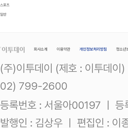
스포츠
일반
회사소개
이용약관
개인정보처리방침
청소년
(주)이투데이 (제호 : 이투데이
02) 799-2600
등록번호 : 서울아00197 ㅣ 등록일
발행인 : 김상우 ㅣ 편집인 : 