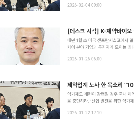
노동계가 동참한다. 비대위는 한국노동조합총연맹(한국노총)과 산하 산별노조인 전국화학노동조합
2026-02-04 09:00
연맹(화학노련)이 비대위에 참여한다고 
[데스크 시각] K-제약바이오 
매년 1월 초 미국 샌프란시스코에서 열
케어 분야 기업과 투자자가 모이는 최대
주목 받아온 K-제약바이오 기업들은 
2026-01-26 06:00
에 올랐다. 그러나 돌아온 한국의 제
제약업계 노사 한 목소리 “
약가제도 개편이 강행될 경우 국내 제
을 중단하라. ‘산업 발전을 위한 약가제도 개편 비상대책위원회’가 약가제도 개편안이 산업과 의약
품 생산 현장에 미칠 위험성과 파장을 
2026-01-22 17:10
한국제약협동조합 회의실에서 향남제약