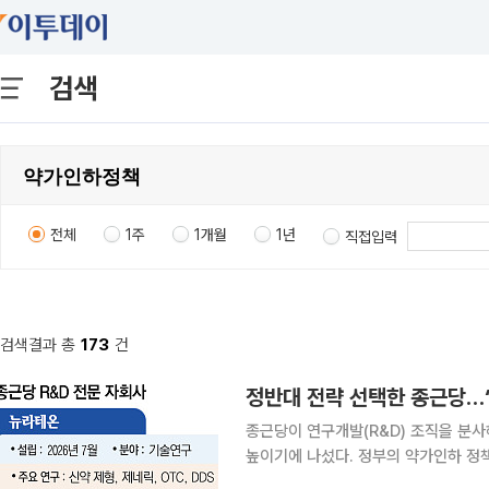
검색
전체
1주
1개월
1년
직접입력
검색결과 총
173
건
정반대 전략 선택한 종근당…‘
종근당이 연구개발(R&D) 조직을 분
높이기에 나섰다. 정부의 약가인하 정
게 여겨지는 업계의 분위기와는 정반대의 전략이 성