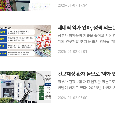
서울 서초구 제약바이오협회관에서 정부
2026-01-07 17:34
최됐다. 이 자리에서 각 단체장은 정
제네릭 약가 인하, 정책 의도
정부가 의약품비 지출을 줄이고 시장 
계의 연구개발 및 제품 출시 의욕을 
품 간 건전한 시장 경쟁을 유도할 묘안이 필요하
2026-01-02 05:01
국내 제약비이오 기업들은 약가인하에 
건보재정·환자 볼모로 ‘약가 
정부가 건강보험 재정 안정을 명분으로
반발이 커지고 있다. 2026년 하반기
의 약가를 현행보다 대폭 낮추는 내용을
2026-01-02 05:00
어질 가능성