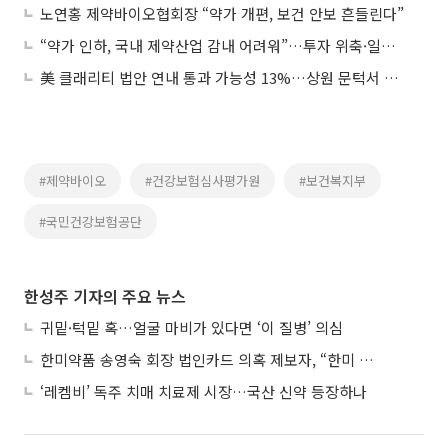
노연홍 제약바이오협회장 “약가 개편, 보건 안보 흔들린다”
“약가 인하, 국내 제약산업 감내 어려워”…투자 위축·일자리 감소
美 클래리티 법안 연내 통과 가능성 13%…상원 문턱서 제동
#제약바이오
#건강보험심사평가원
#보건복지부
#국민건강보험공단
한성주 기자의 주요 뉴스
귀밑·턱밑 혹…얼굴 마비가 있다면 ‘이 질병’ 의심
한미약품 송영숙 회장 법인카드 의혹 제보자, “한미 잘 되기 바라는 마음”
‘레켐비’ 독주 치매 치료제 시장…국산 신약 등장하나