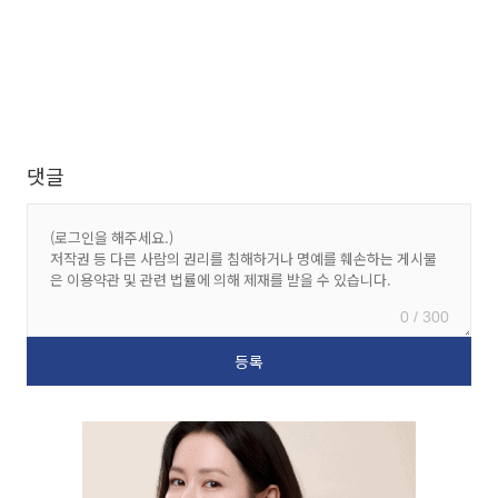
댓글
0 / 300