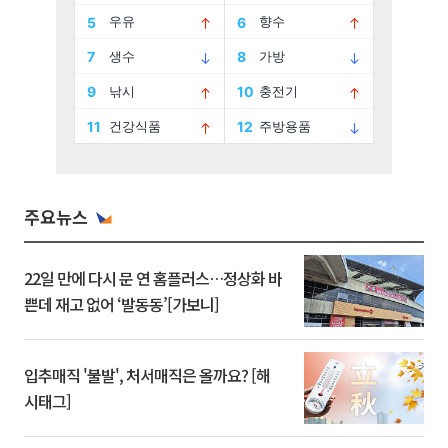
주요뉴스
22일 만에 다시 문 연 홈플러스…정상화 바
쁜데 재고 없어 ‘발동동’[가보니]
입추매직 '불발', 처서매직은 올까요? [해
시태그]