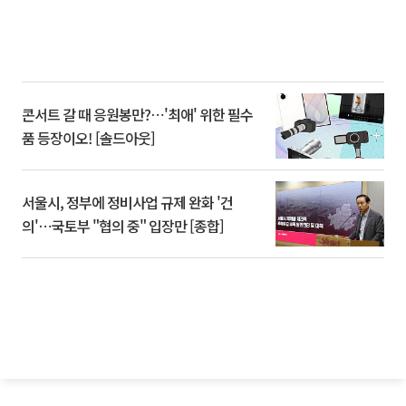
콘서트 갈 때 응원봉만?⋯'최애' 위한 필수
품 등장이오! [솔드아웃]
서울시, 정부에 정비사업 규제 완화 '건
의'⋯국토부 "협의 중" 입장만 [종합]