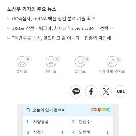
노상우 기자의 주요 뉴스
GC녹십자, mRNA 백신 정밀 분석 기술 확보
J&J도 참전…빅파마, 차세대 ‘in vivo CAR-T’ 선점 경쟁 본격화
“폐렴구균 백신, 맞았다고 끝 아니다…접종력 확인해야”
0
0
0
0
좋아요
화나요
슬퍼요
추가취재 원해요