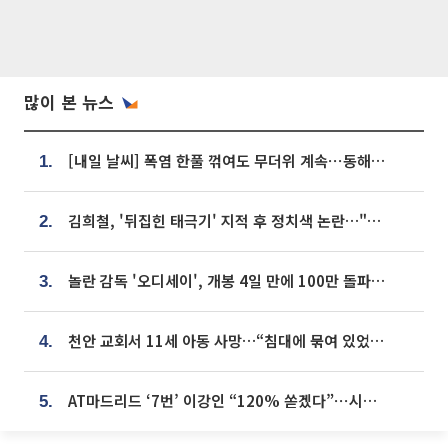
많이 본 뉴스
[내일 날씨] 폭염 한풀 꺾여도 무더위 계속⋯동해안 이틀 연속 비
1.
김희철, '뒤집힌 태극기' 지적 후 정치색 논란…"좌우 떠나 우리나라 국기"
2.
놀란 감독 '오디세이', 개봉 4일 만에 100만 돌파⋯'왕사남' 보다 빠르다
3.
천안 교회서 11세 아동 사망…“침대에 묶여 있었다” 진술 확보
4.
AT마드리드 ‘7번’ 이강인 “120% 쏟겠다”⋯시메오네 감독 “필요한 선수”
5.