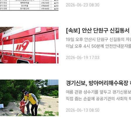
직전 거래 대비 7억1000만원(47%) 상승했다. 2위는 경기 안양시 ‘향촌현대5
2026-06-23 08:30
원에 실거래되며 2억3800만원(20%)
[속보] 안산 단원구 신길동
19일 오후 안산시 단원구 신길동의 자원순
이날 오후 4시 50분께 안전안내문자
생하고 있다"며 "시민들께서는 창문을
2026-06-19 17:03
여름 관광 성수기를 앞두고 경기신용
직접 줍는 손끝에 공공기관의 사회적 책임이 담겼다. 13일 이투데이 취
재단(이사장 시석중·이하 경기신보)은 
2026-06-13 08:50
방아머리해수욕장에서 '경기바다 함께해