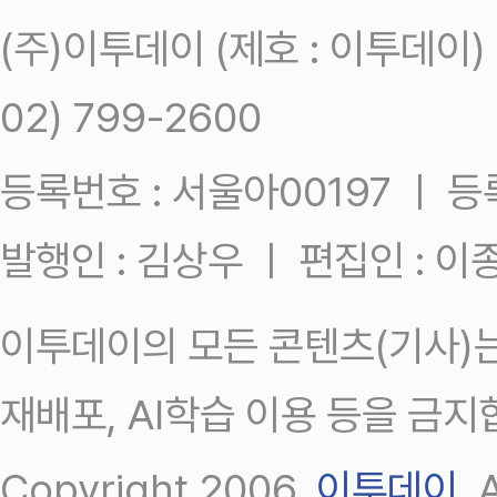
(주)이투데이 (제호 : 이투데이
02) 799-2600
등록번호 : 서울아00197 ㅣ 등록일
발행인 : 김상우 ㅣ 편집인 : 
이투데이의 모든 콘텐츠(기사)는
재배포, AI학습 이용 등을 금지
Copyright 2006.
이투데이
.