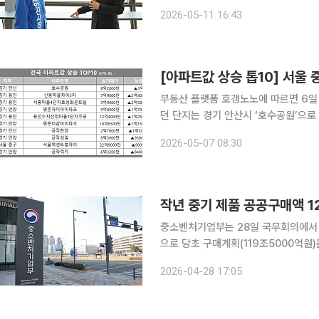
지역경제 신성장 동력을 확보하겠다는 구상이다. 11일 이투데이 취재를 종합하
2026-05-11 16:43
날 시화호 일대에서 진행된 합동 현장
[아파트값 상승 톱10] 서울 
부동산 플랫폼 호갱노노에 따르면 6일 
던 단지는 경기 안산시 ‘호수공원’으로
비 3억원(57%) 상승했다. 2위는 경기 용인시 ‘신봉마을자이3차’로 7억9000만원에 실거래되며 2
2026-05-07 08:30
억4000만원(43%) 올랐다. 3위는 
작년 중기 제품 공공구매액 1
중소벤처기업부는 28일 국무회의에서 
으로 당초 구매계획(119조5000억원)을 초과달성했다고 
도 도입 이후 세 번째로 높다. '중소기업제품 구매촉진 및 판로지원에 관한 법률'에 따르면 국기기관,
2026-04-28 17:05
지방자치단체, 교육청, 공기업, 지방의