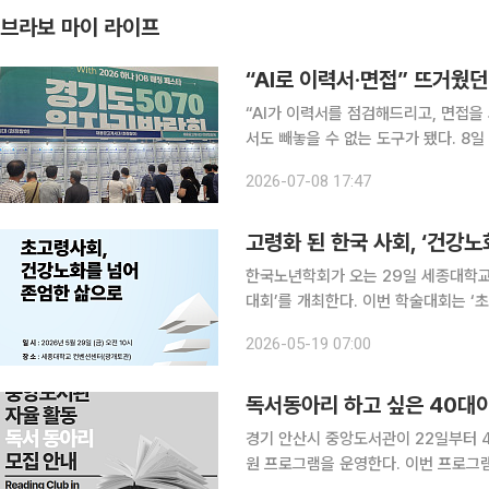
브라보 마이 라이프
“AI로 이력서·면접” 뜨거웠던
“AI가 이력서를 점검해드리고, 면접을 
서도 빼놓을 수 없는 도구가 됐다. 8일 경기도 수원시 팔달구 수원메쎄에서 열린 ‘2026년 경기도
5070 일자리박람회(남부권역) with 
2026-07-08 17:47
방문해 재취업을 향한 높은 관심을 보
고령화 된 한국 사회, ‘건강노
한국노년학회가 오는 29일 세종대학교
대회’를 개최한다. 이번 학술대회는 ‘
학회는 이번 행사를 통해 노년기 건강
2026-05-19 07:00
엄한 삶을 이어갈 수 있는 사회적 조건
독서동아리 하고 싶은 40대
경기 안산시 중앙도서관이 22일부터 
원 프로그램을 운영한다. 이번 프로그램은 안산시가 (사)전국책읽는도시협의회가 주관한 ‘2025년