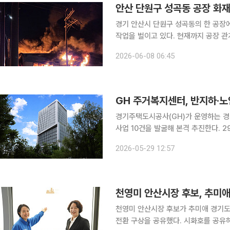
안산 단원구 성곡동 공장 화
경기 안산시 단원구 성곡동의 한 공장
작업을 벌이고 있다. 현재까지 공장 관
길이 주변 건물로 확산하면서 11개 동이 피해를 본 것으
2026-06-08 06:45
뉴스 등에 따르면 화재는 전날인 7일 
GH 주거복지센터, 반지하·노
경기주택도시공사(GH)가 운영하는 
사업 10건을 발굴해 본격 추진한다. 29일 이투데이 취재를 종합하면 경기도주거복지센터는 이날
'2026년 경기도 주거복지사업 아이디
2026-05-29 12:57
터 노인가구 주거돌봄, 집수리 교육, 
천영미 안산시장 후보가 추미애 경기도
전환 구상을 공유했다. 시화호를 공유