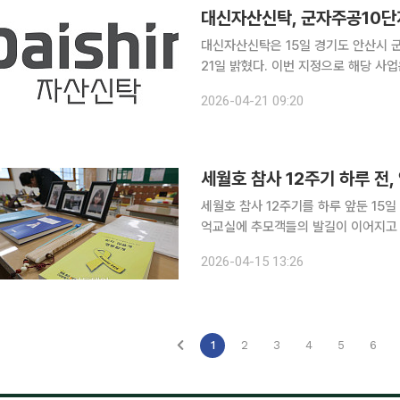
대신자산신탁, 군자주공10단
대신자산신탁은 15일 경기도 안산시 
21일 밝혔다. 이번 지정으로 해당 사
명한 추진 기반을 확보하게 됐다고 설명했다. 군자주공10단지 재건축사업은 약 10
2026-04-21 09:20
신축 단지로 조성될 예정이다. 서해선
세월호 참사 12주기 하루 전,
세월호 참사 12주기를 하루 앞둔 15일
억교실에 추모객들의 발길이 이어지고 있
2026-04-15 13:26
1
2
3
4
5
6