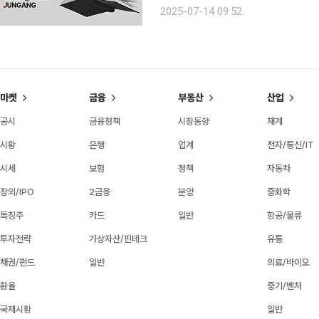
우수 독서프로그램 지원사업’ 공모에 선
2025-07-14 09:52
프로그램 등 동아리 운영에 필요한 활
마켓
금융
부동산
산업
공시
금융정책
시장동향
재계
시황
은행
업계
전자/통신/IT
시세
보험
정책
자동차
장외/IPO
2금융
분양
중화학
특징주
카드
일반
항공/물류
투자전략
가상자산/핀테크
유통
채권/펀드
일반
의료/바이오
환율
중기/벤처
국제시황
일반