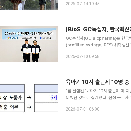
2026-07-14 19:45
[BioS]GC녹십자, 한국백신과
GC녹십자(GC Biopharma)은 한국
(prefilled syringe, PFS) 
혔다. 이번 협약식은 경기도 안산시에
2026-07-10 09:58
통해 자사의 독감백신 '지씨플루(GCF
육아기 10시 출근제 10명 
1월 신설된 ‘육아기 10시 출근제’에 
이뤄진 것으로 집계됐다. 신청 근로자 10명 중 3명은 남성
10시 출근제 상반기 활용현황’을 발표했
2026-07-01 06:00
년 이하 자녀를 둔 근로자가 등교·등원