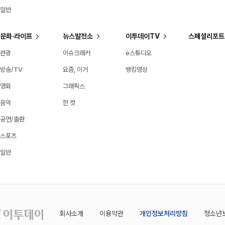
일반
문화·라이프
뉴스발전소
이투데이TV
스페셜리포트
관광
이슈크래커
e스튜디오
방송/TV
요즘, 이거
랭킹영상
영화
그래픽스
음악
한 컷
공연/출판
스포츠
일반
회사소개
이용약관
개인정보처리방침
청소년