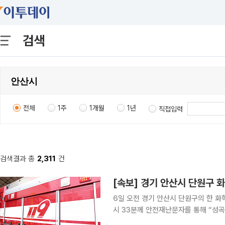
검색
전체
1주
1개월
1년
직접입력
검색결과 총
2,311
건
[속보] 경기 안산시 단원구 
6일 오전 경기 안산시 단원구의 한 화학물질 취급
시 33분께 안전재난문자를 통해 “성곡
근 주민은 창문을 닫고, 주변 차량은 