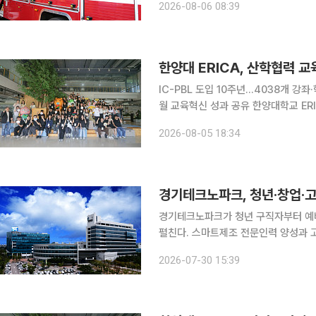
2026-08-06 08:39
IC-PBL 도입 10주년…4038개 강
월 교육혁신 성과 공유 한양대학교 ERICA가 산업체와 지역사회가 함께 실제 현장의 문제를 해결하
는 교육모델인 IC-PBL(Industry-Co
2026-08-05 18:34
다. 지난 10년간 1028개 산업
경기테크노파크, 청년·창업·
경기테크노파크가 청년 구직자부터 예
펼친다. 스마트제조 전문인력 양성과 고
일 이투데이 취재를 종합하면, 경기테
2026-07-30 15:39
력육성사업' 수도권 권역 사업단으로 선