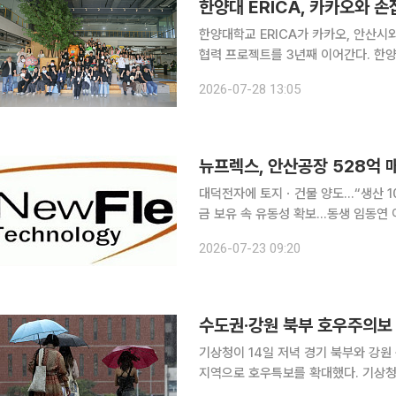
한양대 ERICA, 카카오와 
한양대학교 ERICA가 카카오, 안산시
협력 프로젝트를 3년째 이어간다. 한양대학교 ERICA는 이달 21일부터 24일까지 카카오 데이터센
터 안산에서 '카카오 안산 임팩트 챌린지 
2026-07-28 13:05
올해로 3회째를 맞은 이번 캠프는 한양대
뉴프렉스, 안산공장 528억 
대덕전자에 토지ㆍ건물 양도…“생산 10
금 보유 속 유동성 확보…동생 임동연 이사회 합류
회로기판(FPCB) 전문기업 뉴프렉스가
2026-07-23 09:20
을 확보한다. 5월 창업주 임우현 회
수도권·강원 북부 호우주의보 
기상청이 14일 저녁 경기 북부와 강원
지역으로 호우특보를 확대했다. 기상청에 따르면 이날 오후 7시 10분을 기해 경기도 동두천시·연천
군·포천시·가평군·고양시·양주시·의정