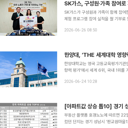
SK가스, 구성원·가족 참여로 
SK가스가 구성원과 가족이 함께 참여
체험 프로그램 참여 실적을 쌀 기부로 
다양한 사회공헌 활동을 이어갔다. SK가스는 경기 안산시에 있는 이주민 시민연대 사회적협동조합
2026-06-26 08:50
에서 쌀 기부식을 열고 쌀 1000kg을
한양대, ‘THE 세계대학 영향
한양대학교는 영국 고등교육평가기관인 타
향력 평가'에서 세계 6위, 국내 1위를 기록했다고 24일 밝
해 6위로 38계단 상승하며 창학 이래 최고 성적을 거뒀다. TH
2026-06-24 10:28
육·연구 성과뿐 아니라 사회적 기여와 
[아파트값 상승 톱10] 경기
부동산 플랫폼 호갱노노에 따르면 22
컸던 단지는 경기 성남시 ‘판교원마을