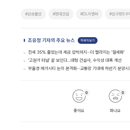
#삼성물산
#현대건설
#DL이앤씨
#압구정5구
조유정 기자의 주요 뉴스
자세히보기
전세 35% 줄었는데 세금 압박까지⋯더 빨라지는 '월세화'
'고원가 터널' 끝 보인다…대형 건설사, 수익성 대폭 개선
부울경 메가시티 논의 본격화⋯교통망 기대에 하반기 분양시장
0
0
좋아요
화나요