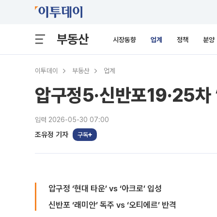
부동산
시장동향
업계
정책
분양
이투데이
부동산
업계
압구정5·신반포19·25차
입력 2026-05-30 07:00
조유정 기자
구독
압구정 ‘현대 타운’ vs ‘아크로’ 입성
신반포 ‘래미안’ 독주 vs ‘오티에르’ 반격