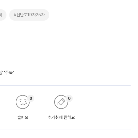
역
#신반포19차25차
 '주목'
0
0
슬퍼요
추가취재 원해요