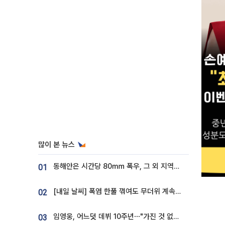
많이 본 뉴스
동해안은 시간당 80㎜ 폭우, 그 외 지역은 폭염…‘극과 극 날씨’
01
[내일 날씨] 폭염 한풀 꺾여도 무더위 계속⋯동해안 이틀 연속 비
02
임영웅, 어느덧 데뷔 10주년⋯"가진 것 없던 시절, 내 앞엔 20명의 팬뿐"
03