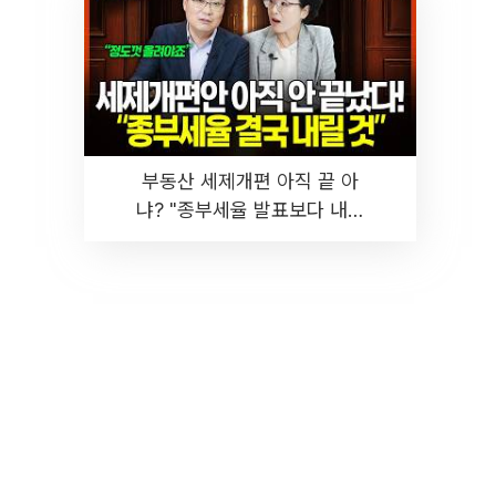
부동산 세제개편 아직 끝 아
냐? "종부세율 발표보다 내릴
것" 장기거주·양도세 전망 I 집
땅지성 I 김인만, 진미윤