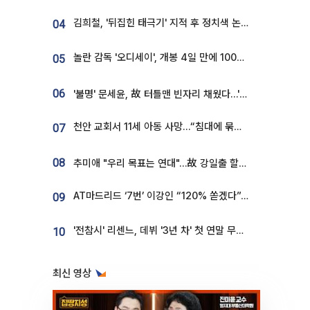
김희철, '뒤집힌 태극기' 지적 후 정치색 논란…"좌우 떠나 우리나라 국기"
04
놀란 감독 '오디세이', 개봉 4일 만에 100만 돌파⋯'왕사남' 보다 빠르다
05
06
'불명' 문세윤, 故 터틀맨 빈자리 채웠다…'거북이' 눈물의 최종 우승
천안 교회서 11세 아동 사망…“침대에 묶여 있었다” 진술 확보
07
08
추미애 "우리 목표는 연대"…故 강일출 할머니 흉상 제막
AT마드리드 ‘7번’ 이강인 “120% 쏟겠다”⋯시메오네 감독 “필요한 선수”
09
'전참시' 리센느, 데뷔 '3년 차' 첫 연말 무대 오른다⋯"그동안 섭외 안 와"
10
최신 영상