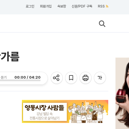
로그인
회원가입
속보창
신문/PDF 구독
RSS
판가름
00:00 / 04:20
 듣기