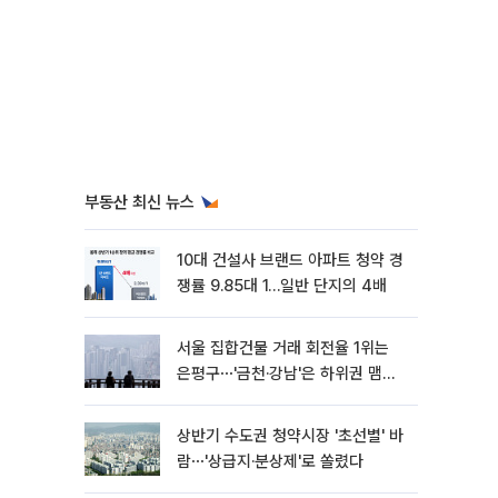
부동산 최신 뉴스
10대 건설사 브랜드 아파트 청약 경
쟁률 9.85대 1…일반 단지의 4배
서울 집합건물 거래 회전율 1위는
은평구⋯'금천·강남'은 하위권 맴돌
아
상반기 수도권 청약시장 '초선별' 바
람⋯'상급지·분상제'로 쏠렸다