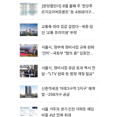
[분양캘린더] 8월 둘째 주 ‘한강푸
르지오리버프론트’ 등 4808가구
분양
교통축 따라 집값 갈렸다⋯세종·검
단 ‘교통 프리미엄’ 뚜렷
서울시, 정부에 정비사업 규제 완화
'건의'⋯국토부 "협의 중" 입장만
[종합]
서울시, 정비사업 공급 효과 백서 전
달⋯"LTV 완화 등 법령 개정 필요"
신촌역세권 '마포3구역 3지구' 재개
발⋯298가구 공급
서울 거주자 경기·인천 아파트 매입
비중 4년 만에 최대