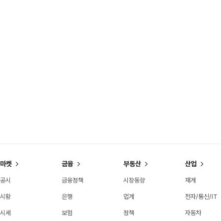
마켓
금융
부동산
산업
공시
금융정책
시장동향
재계
시황
은행
업계
전자/통신/IT
시세
보험
정책
자동차