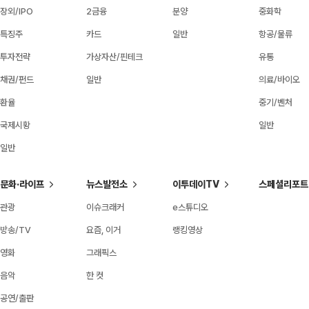
장외/IPO
2금융
분양
중화학
특징주
카드
일반
항공/물류
투자전략
가상자산/핀테크
유통
채권/펀드
일반
의료/바이오
환율
중기/벤처
국제시황
일반
일반
문화·라이프
뉴스발전소
이투데이TV
스페셜리포트
관광
이슈크래커
e스튜디오
방송/TV
요즘, 이거
랭킹영상
영화
그래픽스
음악
한 컷
공연/출판