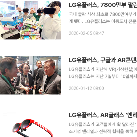
LG유플러스, 7800만부 팔린
국내 출판 사상 최초로 7800만여부가 
게 됐다. LG유플러스는 아동도서 전문출판 기업 예림당과 손잡고 초등학생 학습만화 ‘Why?’를 3D
VR 콘텐츠로 제공한다고 5일 밝혔다.
2020-02-05 09:47
이들의 눈높이로 흥미롭게 풀어낸 ‘Wh
LG유플러스, 구글과 AR콘텐
LG유플러스가 지난해 VR(가상현실)에
LG유플러스는 지난 7일부터 10일까지
콘텐츠 분야에서의 협력을 공식화했다고
2020-01-12 09:00
출자하는 AR콘텐츠 펀드를 즉시 조성
LG유플러스, AR글래스 ‘엔
LG유플러스가 고객들에게 확 달라진 ‘미디어 경험’을 제공
조기업 엔리얼과 전략적 협력을 통해 AR글