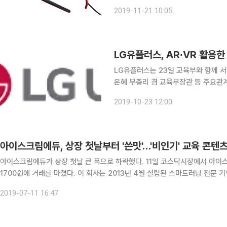
다고 21일 밝혔다. AR글래스는 안경
2019-11-21 10:05
는 웨어러블 디바이스로 가장 큰 특징은
LG유플러스, AR∙VR 활용
LG유플러스는 23일 교육부와 함께 
은혜 부총리 겸 교육부장관 등 주요관계
한 미래교실’ 구축에 관한 업무협약을 
2019-10-23 12:00
과과정에 필요한 견학∙체험 학습 등을 
아이스크림에듀, 상장 첫날부터 '쓴맛'…'비인기' 교육 콘텐츠
아이스크림에듀가 상장 첫날 큰 폭으로 하락했다. 11일 코스닥시장에서 아이스크림에듀는 시초가(1만4350원) 대비 18.47% 내린 1만
1700원에 거래를 마쳤다. 이 회사는 2013년 4월 설립된 스마트러닝 전문 기업으로 핵심 분야는 디지털 교육 콘텐츠 및 학습 분석 소프트
웨어 개발 등이다. 계열사인 시공미디어에서 인적 분할을 통해 시공교육
2019-07-11 16:47