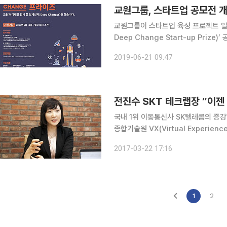
교원그룹, 스타트업 공모전 
교원그룹이 스타트업 육성 프로젝트 일환
Deep Change Start-up Prize)’ 공모전
프라이즈’는 혁신적인 아이디어와 기술
2019-06-21 09:47
성장 기반을 구축하는 데 목적을 두고
전진수 SKT 테크랩장 “이젠
국내 1위 이동통신사 SK텔레콤의 증강
종합기술원 VX(Virtual Experi
한우물만 판 그는 전문적인 지식을 바탕으
2017-03-22 17:16
련된 SK텔레콤의 중장기 전략에 대해
1
2