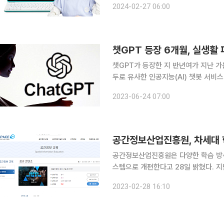
2024-02-27 06:00
검정 교과서별로 교과서를 선택하면 자
챗GPT 등장 6개월, 실생활
챗GPT가 등장한 지 반년여가 지난 가
두로 유사한 인공지능(AI) 챗봇 서비
챗GPT는 두 달 만에 월간 활성 사용자 수(MA
2023-06-24 07:00
와 유사한 서비스를 이용하는 비중이 높
공간정보산업진흥원, 차세대
공간정보산업진흥원은 다양한 학습 방
스템으로 개편한다고 28일 밝혔다. 지난 2014년 개설한 공간정보 교육포털(SPACEIN)은 공신력
있는 교수진 강의를 보유하고 있었지만
2023-02-28 16:10
불편을 개선하는 한편 4차 산업 전문 