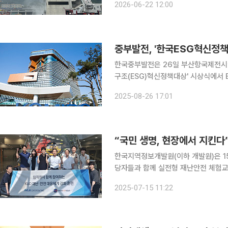
2026-06-22 12:00
련은 지휘, 이론, 화재, 구급, 구조, 
중부발전, '한국ESG혁신정책
한국중부발전은 26일 부산항국제전시컨벤션센터(BPEX)에서 열린 '제4회 한국 환경ㆍ사회ㆍ지배
구조(ESG)혁신정책대상' 시상식에서 ESG대상을 수
상은 공공기관을 대상으로 정책의 공공
2025-08-26 17:01
한국지역정보개발원(이하 개발원)은 1
당자들과 함께 실전형 재난안전 체험교육을 실시했다. 이번 교육은 ‘
은 국가의 최우선 책무’라는 정부 기조
2025-07-15 11:22