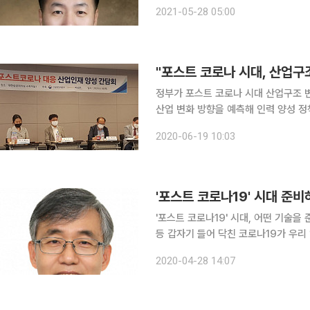
일 주가가 54% 급등했다. 네이버의 
2021-05-28 05:00
의 공통점은 메타버스다. 이들 기업의
"포스트 코로나 시대, 산업구
정부가 포스트 코로나 시대 산업구조 
산업 변화 방향을 예측해 인력 양성 정책을 선
국산업기술진흥원(KIAT)은 18일 서
2020-06-19 10:03
'포스트 코로나19' 시대 준
'포스트 코로나19' 시대, 어떤 기술을 준비해야 할까? 온라인 개학, 재
등 갑자기 들어 닥친 코로나19가 우리
트 코로나19 시대에 어떤 기술이 중
2020-04-28 14:07
기술기획평가원(KISTEP)은 29일 오