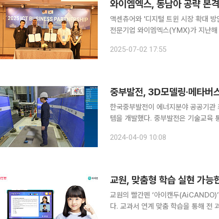
액센츄어와 '디지털 트윈 시장 확대 방안'큐빅과 
전문기업 와이엠엑스(YMX)가 지난해
공략에 나섰다. 와이엠엑스 싱가포르 법인(YMX Singapore Pte Ltd)은 글로벌 경영 및 기술 컨
2025-07-02 17:55
설팅 기업 '액센츄어' 싱가포르 법인(Ac
중부발전, 3D모델링·메타버
한국중부발전이 에너지분야 공공기관 최
템을 개발했다. 중부발전은 기술교육 통합 시스템인 'KOMIPO 메타버스 기술을 활용한 신(新)전자
교안 플랫폼'을 개발했다고 9일 밝혔다. 이 플랫폼은 중부발전의 기술교육 통합 시스템으로 
2024-04-09 10:08
소 3D 모델링 구현 △주요기기 분해
교원, 맞춤형 학습 실현 가능
교원의 빨간펜 ‘아이캔두(AiCANDO)
다. 교과서 연계 맞춤 학습을 통해 전 과목 예·복습이 가능하다
과목을 국정 교과서 진도에 맞게 공부할 