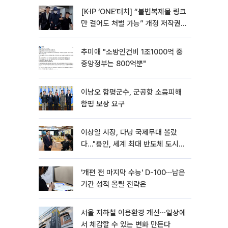
[K·IP ‘ONE’터치] “불법복제물 링크
만 걸어도 처벌 가능” 개정 저작권
법 어떻게 바뀌었나
추미애 "소방인건비 1조1000억 중
중앙정부는 800억뿐"
이남오 함평군수, 군공항 소음피해
함평 보상 요구
이상일 시장, 다낭 국제무대 올랐
다…"용인, 세계 최대 반도체 도시
된다"
'개편 전 마지막 수능' D-100⋯남은
기간 성적 올릴 전략은
서울 지하철 이용환경 개선⋯일상에
서 체감할 수 있는 변화 만든다