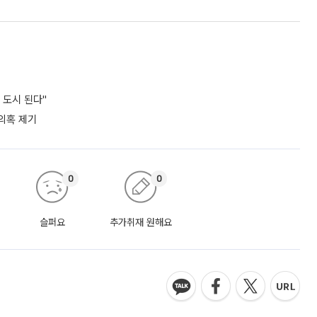
 도시 된다"
 의혹 제기
0
0
슬퍼요
추가취재 원해요