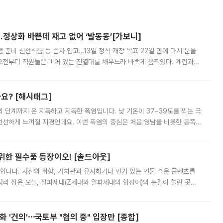
…정상화 바쁜데 재고 없어 ‘발동동’[가보니]
준비 신선식품 등 순차 입고…13일 정식 개장 목표 22일 만에 다시 문을
오전부터 직원들은 비어 있는 진열대를 채우느라 바쁘게 움직였다. 계란과
리를 잡기 시작했지만, 매장 곳곳엔 여전히 텅 빈 매대가 먼저 눈에 들어왔
까요? [해시태그]
’의 단계까지 온 지독하고 지독한 폭염입니다. 낮 기온이 37~39도를 찍는 극
 선선하게 느껴질 지경인데요. 이번 폭염의 중심은 처음 영남을 비롯한 동쪽
 북서풍이 산맥을 넘어 영남 쪽으로 내려오면서 뜨겁고 건조해졌는데요.
 위한 필수품 등장이오! [솔드아웃]
합니다. 자신의 취향, 가치관과 유사하거나 인기 있는 인물 혹은 콘텐츠를
'가 자리 잡은 오늘, 잘파세대(Z세대와 알파세대의 합성어)의 눈길이 쏠린 곳은
리는 공연장. 응원봉만큼이나 눈에 띄는 게 있습니다. 공연이 시작되기
 '건의'⋯국토부 "협의 중" 입장만 [종합]