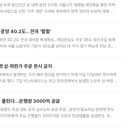
급 부족 원인진단 및 대책 관련 브리핑 서울시가 재개발·재건축을 통한 주택
비사업으로 인한 '이주 대란' 우려와 정부와의 정책 엇박자 논란에 대해 정
실장은 2031년까지 31만 가구 착공 목표에 차질이 없다는 입장이나,
·광양 40.2도…전국 '펄펄'
·광양 40.2도 전국 대부분 폭염특보…체감온도도 곳곳 38도 넘어 8일 동해
지속 서울 노원구의 기온이 40도를 넘어선 데 이어 경기 하남과 전남 광양
. 전국 대부분 지역에 폭염특보가 내려진 가운데 곳곳에서 39~40도 안팎
켓 상·하한가 주문 한시 금지
마켓에서 발생하는 가격 왜곡 현상을 방지하기 위해 이달 12일부터 프리마켓
기로 했다. 7일 넥스트레이드는 최근 프리마켓에서 발생한 소량의 상·하한
, 주문 오류로 인한 가격 급등락을 최소화하기 위한 비상 대응방안을 발표
 풀린다…은행권 3000억 공급
리·농협도 취급 검토 당국 실수요자 공급 주문…분양가·필요자금 반영해 한도
에이치방배’에 주요 은행들이 3000억원 규모의 잔금대출을 공급한다. 우리
하고 있어 향후 공급 규모가 늘어날 전망이다. 7일 금융권에 따르면 KB국