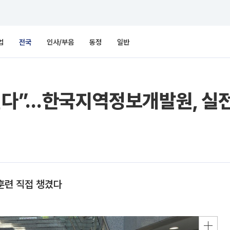
업
전국
인사/부음
동정
일반
지킨다”…한국지역정보개발원, 
험훈련 직접 챙겼다