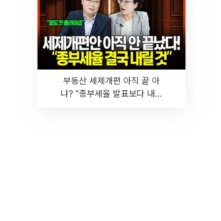
부동산 세제개편 아직 끝 아
냐? "종부세율 발표보다 내릴
것" 장기거주·양도세 전망 I 집
땅지성 I 김인만, 진미윤