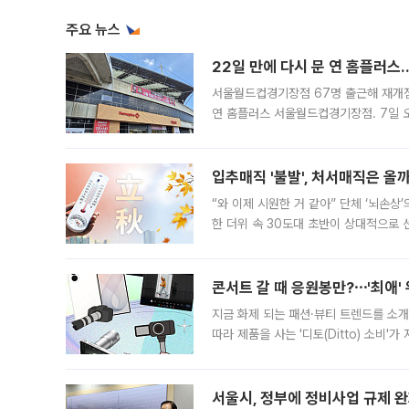
주요 뉴스
22일 만에 다시 문 연 홈플러스
서울월드컵경기장점 67명 출근해 재개점 
연 홈플러스 서울월드컵경기장점. 7일 
우유, 과일 같은 신선식품이 차근차근 자
입추매직 '불발', 처서매직은 올
“와 이제 시원한 거 같아” 단체 ‘뇌손상
한 더위 속 30도대 초반이 상대적으로
지역에 있었습니다. 7월 말에는 서풍과
콘서트 갈 때 응원봉만?⋯'최애'
지금 화제 되는 패션·뷰티 트렌드를 소개
따라 제품을 사는 '디토(Ditto) 소비
어디일까요? 아이돌 콘서트 시작을 기다
서울시, 정부에 정비사업 규제 완화