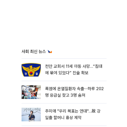
사회 최신 뉴스
천안 교회서 11세 아동 사망…“침대
에 묶여 있었다” 진술 확보
폭염에 온열질환자 속출⋯하루 202
명 응급실 찾고 3명 숨져
추미애 "우리 목표는 연대"…故 강
일출 할머니 흉상 제막