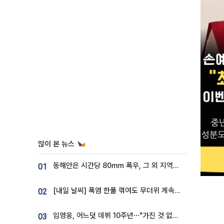
많이 본 뉴스
동해안은 시간당 80㎜ 폭우, 그 외 지역은 폭염…‘극과 극 날씨’
01
[내일 날씨] 폭염 한풀 꺾여도 무더위 계속⋯동해안 이틀 연속 비
02
임영웅, 어느덧 데뷔 10주년⋯"가진 것 없던 시절, 내 앞엔 20명의 팬뿐"
03