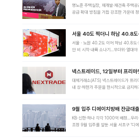
명노준 주택실장, 재개발·재건축 주택공
공급 확대 방침을 거듭 강조한 가운데 정
면 반박하고 나섰다. 명노준 서울시 주택
서울 40도 찍더니 하남 40.8도
서울ㆍ노원 40.2도 이어 하남 40.8도
안 비 시작·내륙 소나기…무더위·열대야 
에서도 40도를 웃도는 기온이 관측됐다
의 극심한
넥스트레이드, 12일부터 프리마
대체거래소(ATS) 넥스트레이드가 프리
내 상·하한가 주문을 한시적으로 금지하
가 체결 사례와 관련해 설명자료를 내고
9월 입주 디에이치방배 잔금대출
KB·신한·하나 각각 1000억 배정…우
조정 9월 입주를 앞둔 서울 서초구 ‘디
은행과 NH농협은행도 대출 취급을 검토
민은행