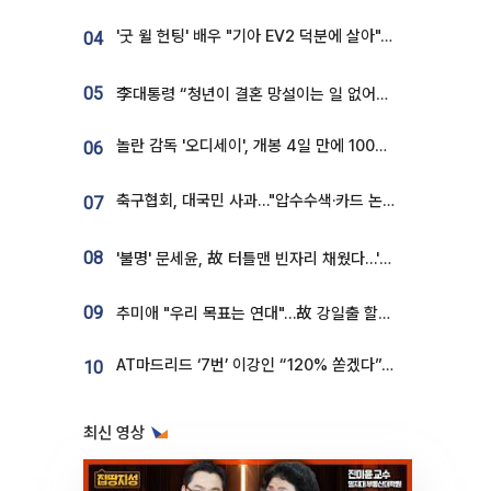
'굿 윌 헌팅' 배우 "기아 EV2 덕분에 살아"…교통사고 후 안전성 극찬
04
05
李대통령 “청년이 결혼 망설이는 일 없어야...제도상 불이익 조사”
놀란 감독 '오디세이', 개봉 4일 만에 100만 돌파⋯'왕사남' 보다 빠르다
06
축구협회, 대국민 사과…"압수수색·카드 논란 사죄, 강도 높은 쇄신"
07
08
'불명' 문세윤, 故 터틀맨 빈자리 채웠다…'거북이' 눈물의 최종 우승
09
추미애 "우리 목표는 연대"…故 강일출 할머니 흉상 제막
AT마드리드 ‘7번’ 이강인 “120% 쏟겠다”⋯시메오네 감독 “필요한 선수”
10
최신 영상