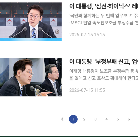
'국민과 함께하는 두 번째 업무보고' 
·MSCI 편입 속도전보조금 부정수급 '발본색
삼성전자·SK하이닉스 단일종목 레버리
2026-07-15 15:15
소에 "보완대책을 신속히 마련하라"고
이 대통령 "부정부패 신고, 
이재명 대통령이 보조금 부정수급 등 
을 없애고 신고 포상도 확대해야 한다
사업 참여를 제한하거나 해산까지 검토해야 한다며 
2026-07-15 11:55
대 영빈관에서 열린 재정경제부·국가
1
2
3
4
5
6