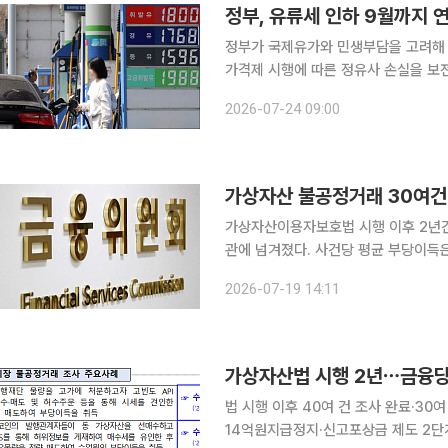
정부, 유류세 인하 9월까지
정부가 국제유가와 민생부담을 고려해 
가격제 시행에 따른 정유사 손실을 보
원회를 가동하기로 했다. 재정경제부는 24일 구윤철 경제부총리 겸 재정경제부 장관 주재로 열린
2026-07-24 09:00
민생물가 특별관리 관계 장관 TF에서 
가상자산 불공정거래 30여건
가상자산이용자보호법 시행 이후 2년
관에 넘겨졌다. 사건당 평균 부당이득은 14억원에 달했다. 19
금융당국은 최근까지 가상자산 불공정거
2026-07-19 14:11
가상자산법 시행 2년⋯금융당국
법 시행 이후 40여 건 조사 완료·30
14억원지급정지·신고포상금 제도 2단계법 도입 검토 가상자산이용자보