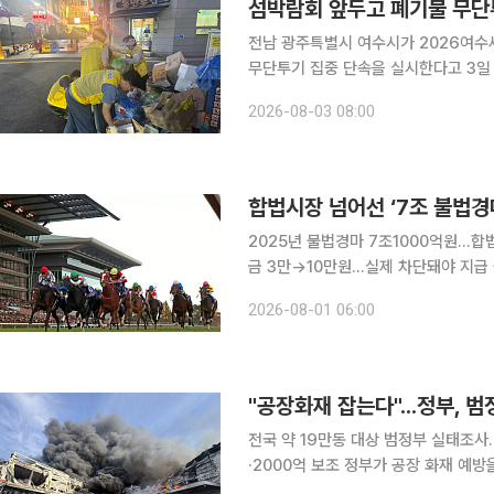
섬박람회 앞두고 폐기물 무단
전남 광주특별시 여수시가 2026여수
무단투기 집중 단속을 실시한다고 3일 밝혔다. 8월 3일부터 11월 4일까지 94
장 일원과 주요 관광지, 민원다발지역
2026-08-03 08:00
다. 단속에는 시와 읍·면·동 불법투기
합법시장 넘어선 ‘7조 불법경
2025년 불법경마 7조1000억원…합
금 3만→10만원…실제 차단돼야 지급 불법경마 시장이 합법 경마에서 오간 판돈보다 6760억원 더
컸다. 지난해 불법경마 규모는 약 7조
2026-08-01 06:00
사회는 통합형 불법사이트 신고포상금을
"공장화재 잡는다"...정부, 
전국 약 19만동 대상 범정부 실태조사.
·2000억 보조 정부가 공장 화재 예방을 위해 전국 약 19만 동 공장·창고를 대상으로 범정부 차원의
화재 실태조사를 처음 실행한다. 안전투자