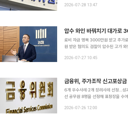
28일 국무회의에서 이런 내용을 담은 '하도
2026-07-28 13:47
의 핵심은 반복적으로 법 위반 행위를 
압수 와인 바꿔치기 대가로 3
로비 자금 명목 3000만원 받고 추가
원 받은 혐의도 검찰이 압수된 고가 와인을 더미보틀(진열용 가짜 병)로 바꿔치기해 빼돌려 주겠다
며 현금을 수수·요구하고 허위 제보자
2026-07-27 10:45
무원 2명을 구속기
금융위, 주가조작 신고포상금
6개 우수사례·2개 장려사례 선정…성과급 최고등급 
선 공무원 8명을 선정해 표창장을 수여했다. 26일 금융위원회에 따르면 이억원 금
'2026년 상반기 적극행정 우수공무원'에게 적
2026-07-26 12:00
모로 10개 사례를 접수한 뒤 적극행