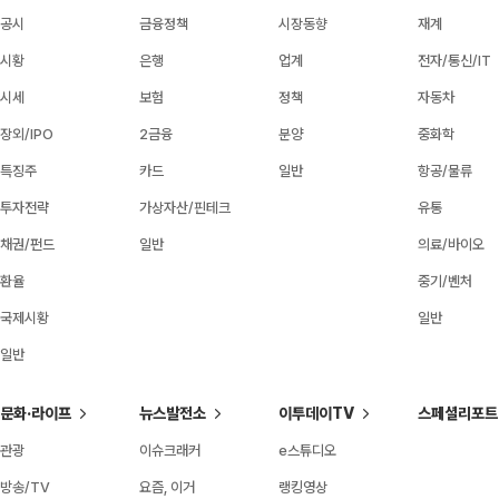
공시
금융정책
시장동향
재계
시황
은행
업계
전자/통신/IT
시세
보험
정책
자동차
장외/IPO
2금융
분양
중화학
특징주
카드
일반
항공/물류
투자전략
가상자산/핀테크
유통
채권/펀드
일반
의료/바이오
환율
중기/벤처
국제시황
일반
일반
문화·라이프
뉴스발전소
이투데이TV
스페셜리포트
관광
이슈크래커
e스튜디오
방송/TV
요즘, 이거
랭킹영상