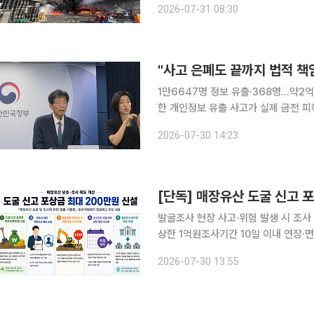
2026-07-31 08:30
는 31일 구윤철 경제부총리 겸 재정경
"사고 은폐도 끝까지 법적 책
1만6647명 정보 유출·368명...약2억4000만원 소액
한 개인정보 유출 사고가 실제 금전 
사고 대응 전반에 경고를 보냈다. 펨
2026-07-30 14:23
설치하는 소형 기지국
발굴조사 현장 사고·위험 발생 시 조
상한 1억원조사기간 10일 이내 연장·면적 변경 없으면 자동
하면 최대 200만원의 포상금을 받을 
2026-07-30 13:55
않고 