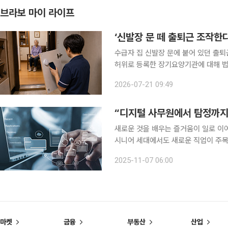
브라보 마이 라이프
‘신발장 문 떼 출퇴근 조작한
수급자 집 신발장 문에 붙어 있던 출
허위로 등록한 장기요양기관에 대해 법
법하다고 판단했다. 서울행정법원 행정5부는 5월 14일 울산의 한 장기요양기관 운영자가 국민건강
2026-07-21 09:49
보험공단을 상대로 낸 장기요양급여비
“디지털 사무원에서 탐정까지
새로운 것을 배우는 즐거움이 일로 이어
시니어 세대에서도 새로운 직업이 주목받
시대에 꼭 필요한 일들이다. 배움을 통
2025-11-07 06:00
열어보자. AI와 초고령사회라는 두
마켓
금융
부동산
산업