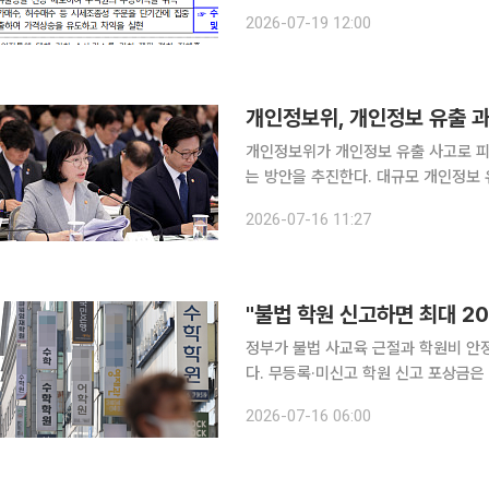
당국이 가상자산 불공정거래 30여 건
2026-07-19 12:00
과 대형 투자자의 ‘펌프 앤 덤프’ 등
개인정보위가 개인정보 유출 사고로 피
는 방안을 추진한다. 대규모 개인정보
도입하고 제재의 실효성도 높인다. AI 활
2026-07-16 11:27
인정보보호위원회는 청와대 영빈관에서 
"불법 학원 신고하면 최대 2
정부가 불법 사교육 근절과 학원비 안
다. 무등록·미신고 학원 신고 포상금은
위반 신고 포상금도 최대 100만 원으로 상향된다. 교육부는 이 같은 내용을 
2026-07-16 06:00
및 과외교습에 관한 법률 시행규칙' 