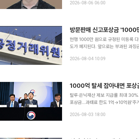
2026-08-06 06:00
상의 모든 사업장 대상으로 위험성평가
방문판매 신고포상금 '1000
현행 1000만 원으로 규정된 미등록 
도가 폐지된다. 앞으로는 부과된 과징금
직원도 포상금을 받을 수 있다. 공정거래위원회는 4일 이런 계획을 담은 '방문판매 등에 관한 법률
2026-08-04 10:09
시행령' 개정안을 마련해 다음 달 14
탈루·은닉재산 제보 지급률 최대 30
포상금…과태료 한도 1억→10억원‘주
30만원 1000억원 규모의 조세 탈루행위를 적발하는 데 중요한 자료를 제공하면 포상금 102억
2026-08-03 18:00
5000만원을 받을 수 있게 된다. 정