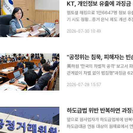
KT, 개인정보 유출에 과징금
펨토셀 해킹으로 1만6647명 정보 유
기 시도 정황…증거 은닉 제도 개선 추진 개인정보보호위원회가 불법 소형 기지국(펨토셀)을 
개인정보 유출 사고와 관련해 KT에 539억79
2026-07-30 10:49
29일 전체회의를 열고 개인정보 보호
"공정위는 침묵, 피해자는 빈
美하원 '한국의 차별적 공격' 보고서 
관계없이 차별 없이 법집행"과징금 6246억 국고로…
국 하원이 한국 정부의 차별적 대우를
2026-07-28 15:57
인 공정거래위원회가 미국 측 주장에 
앞으로 원사업자가 하도급업체에 반복해
하도급대금 연동 대상이 원재료에서 연료·열·