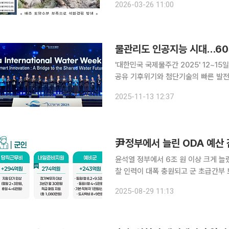
2026-03-26 11:00
타났다. 정부는 인공지능(AI) 기반 
물관리도 인공지능 시대…60개
'대한민국 국제물주간 2025' 12~
공유 기후위기와 첨단기술의 빠른 발전이 맞물린 물의 불안정. 이미 인류의 삶 전반에 깊이 스며든
인공지능(AI)은 물관리에도 예외가 없다
2025-11-13 12:37
15일까지 대구 엑스코에서 열리는 '대
윤석열 정부에서 6조 원 이상 크게 늘
찰 인력이 대폭 충원되고 군 초급간부 보수는 최대 6.6
같은 내용을 담은 '2026년 예산안'을
2025-08-29 11:13
의 외교·안보 분야를 보면 올해 25조