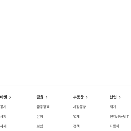
마켓
금융
부동산
산업
공시
금융정책
시장동향
재계
시황
은행
업계
전자/통신/IT
시세
보험
정책
자동차