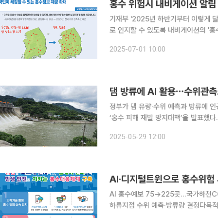
홍수 위험시 내비게이션 알림 
기재부 '2025년 하반기부터 이렇게 달라집니다'환경·기상
로 인지할 수 있도록 내비게이션의 '홍수
획재정부는 1일 이러한 내용을 담은 '
2025-07-01 10:00
를 발간했다. 홍수정보 심각단계
댐 방류에 AI 활용⋯수위관측
정부가 댐 유량·수위 예측과 방류에 인공지능(AI)을 활용한다
‘홍수 피해 재발 방지대책’을 발표했다
13명의 사망자와 2579억 원의 재산
2025-05-29 12:00
AI·디지털트윈으로 홍수위험
AI 홍수예보 75→225곳…국가하천
하류지점 수위 예측·방류량 결정다목적댐
가 15일부터 5개월 간 이어지는 자연