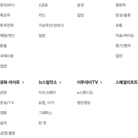
장외/IPO
2금융
분양
중화학
특징주
카드
일반
항공/물류
투자전략
가상자산/핀테크
유통
채권/펀드
일반
의료/바이오
환율
중기/벤처
국제시황
일반
일반
문화·라이프
뉴스발전소
이투데이TV
스페셜리포트
관광
이슈크래커
e스튜디오
방송/TV
요즘, 이거
랭킹영상
영화
그래픽스
음악
한 컷
공연/출판