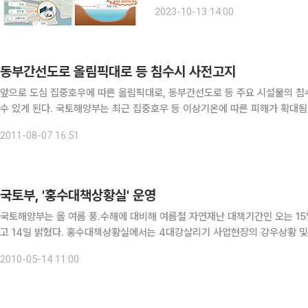
담회를 열었다. 이날 간담회는 한화진 환경부 장관 주재로, 국가물관리위원회 정책분과 위원과 학계
2023-10-13 14:00
전문가 등이 참석했다. 
동부간선도로 올림픽대로 등 침수시 사전고지
앞으로 도심 집중호우에 따른 올림픽대로, 동부간선도로 등 주요 시설물의 침수
수 있게 된다. 국토해양부는 최근 집중호우 등 이상기온에 따른 피해가 확대됨에 따라 홍수 예·경보 상황의 실효성을 높이고 수해 상황관리
역량을 강화하는 등 수해대비 체계를 전면 개선하기로 했다고 7일 밝혔다. 국
2011-08-07 16:51
국토부, '홍수대책상황실' 운영
국토해양부는 올 여름 풍.수해에 대비해 여름철 자연재난 대책기간인 오는 15
고 14일 밝혔다. 홍수대책상황실에서는 4대강살리기 사업현장의 강우상황 및 웹카메라, 전국의 다목적댐 현황, 주요하천의 수위상황과 기
상청 기상자료 등을 실시간으로 모니터링하면서 모든 상황에 즉각 대처할 수 
2010-05-14 11:00