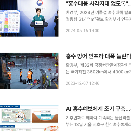
"홍수대응 사각지대 없도록"…
환경부, 2024년 여름철 홍수대책 발
절용량 61.4억㎥확보 환경부가 인공지능(AI)을 활용해 홍수 예보를 3배 늘리고 61억㎥ 규모 물
그릇 확보를 위한 다목적댐 선제 방류 
2024-05-16 14:00
기후로 예측이 어려운 집중호우가 자주
홍수 방어 인프라 대폭 늘린다
환경부, '제32회 국정현안관계장관회의
는 국가하천 3602km에서 4300k
도 #2020년 54일간의 최장기간 장마, 2022년 8월 서울에 1시간 동안 1년 강수량의 11%에 달하
2023-12-07 12:46
는 141.5mm의 집중호우, 2023년 7
AI 홍수예보체계 조기 구축
기후변화로 해마다 계속되는 물난리를 막
부는 13일 서울 서초구 한강홍수통제