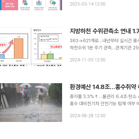
2025-05-14 12:00
지능(AI)과 디지털 기술을 활용해 홍
지방하천 수위관측소 연내 1.
363→621개로…내년부터 실시간 홍
하천수위 1분 주기 관측…관계기관 25
화를 위해 홍수에 취약한 국내 지방하천 수위
2024-11-05 12:00
수자원정책관은 5일 정부세종청사에서 
총지출 3.3%↑…물관리 6.4조·탄소
홍수 대비전기차 안전기능 탑재 여부 따라 보조금 차등 지급 내
원으로 편성됐다. 기후위기에 대비한 
2024-08-28 12:00
다. 국가하천 정비 등 홍수대응 투자를