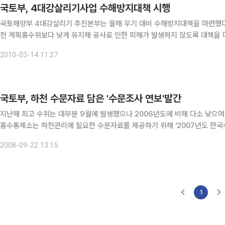
국토부, 4대강살리기사업 수해방지대책 시행
국토해양부 4대강살리기 추진본부는 올해 우기 대비 수해방지대책을 마련했다고 14일 밝혔다. 4대강 사업을 
전 계획홍수위보다 낮게 유지해 공사로 인한 피해가 발생하지 않도록 대책을 마련했다. 이를 토대로 지방국토청, 수자원공사
주기관은 긴밀한 협력체계를 구축해 수해방지대책을 시행할
2010-03-14 11:27
국토부, 하천 수문자료 담은 '수문조사 연보'발간
지난해 최고 수위는 대부분 9월에 발생했으나 2006년도에 비해 다소 낮으며 발생횟수도 감
홍수통제소는 하천관리에 필요한 수문자료를 제공하기 위해 '2007년도 한국수문조사 연보'를 발간했다
년 한해동안 국토해양부 4개 홍수통제소, 기상청, 한국수자원공사, 한국농촌
2008-09-22 13:15
1