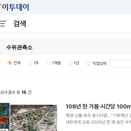
검색
전체
1주
1개월
1년
직접입력
검색결과 총
15
건
108년 만 가뭄·시간당 10
폭염·산불·호우 동시다발…“기후재난 
대응체계 강화 2025년 한 해 동안 우리나라는 108년 만의 극심한 가뭄과 시간당 100㎜가 넘는
집중호우, 역대 최대 산불, 사상 최고