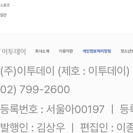
스포츠
일반
회사소개
이용약관
개인정보처리방침
청소년
(주)이투데이 (제호 : 이투데이
02) 799-2600
등록번호 : 서울아00197 ㅣ 등록일
발행인 : 김상우 ㅣ 편집인 : 