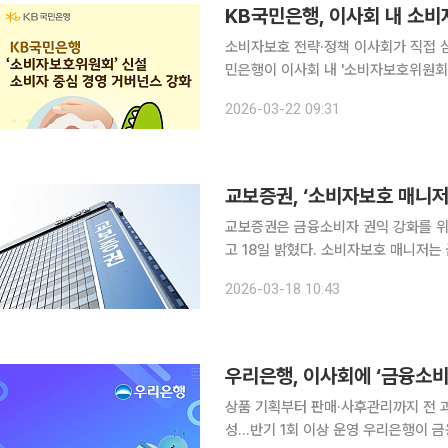
KB국민은행, 이사회 내 소
소비자보호 전략·정책 이사회가 직접 심의
민은행이 이사회 내 '소비자보호위원회'를 
은행은 오는 25일 정기 주주총회를 
2026-03-22 09:31
일 밝혔다. 금융감독원이 지난해 9월 
교보증권, ‘소비자보호 매니저
교보증권은 금융소비자 권익 강화를 위
고 18일 밝혔다. 소비자보호 매니저는 금융상품 전문성을 갖춘 인력으로, 영업 현장에서 완전판매
절차를 전파하고 관련 법규 준수 여부를 상시 점검하는
2026-03-18 10:43
인 내부통제 문화를 확산하고 금융소비
우리은행, 이사회에 ‘금융소
상품 기획부터 판매·사후관리까지 전 
성…반기 1회 이상 운영 우리은행이 금융소비자 보호를 경영 핵심 가치로 내재화하기 위해 이사회