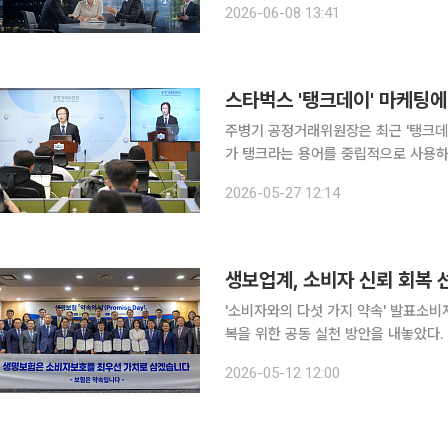
2026-06-08 13:41
역본부, 서울지역본부 등 전국 주요 거
스타벅스 '탱크데이' 마케팅에.
주병기 공정거래위원장은 최근 '탱크데
가 탱크라는 용어를 중립적으로 사용하
각한 문제"라고 말했다. 주 위원장은 지난 26일 정부세종청사에서 열린 출입기자단 간담회에서 "기
2026-05-27 12:14
생보업계, 소비자 신뢰 회복 
'소비자와의 다섯 가지 약속' 발표소비자 중심 경영 문화
복을 위한 공동 실천 방안을 내놓았다.
영 강화를 약속하고 상품 개발부터 판
2026-05-12 12:00
선언했다. 생명보험협회는 12일