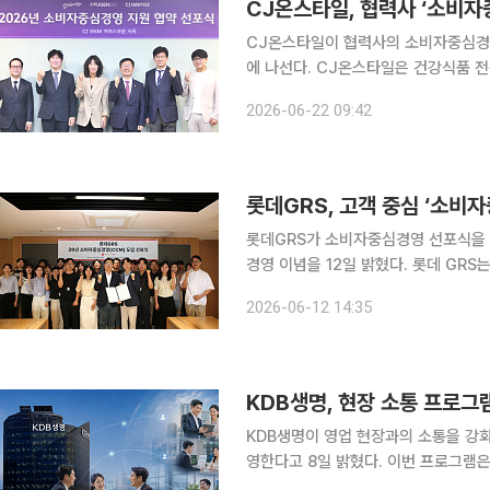
CJ온스타일, 협력사 ‘소비자
CJ온스타일이 협력사의 소비자중심경영
에 나선다. CJ온스타일은 건강식품 전문기업 그레인온과 바이오 화장품 브랜드 세포랩을 운영하는
퓨젠바이오의 2026년 소비자중심경영
2026-06-22 09:42
22일 밝혔다. 서울 서초구 CJ
롯데GRS, 고객 중심 ‘소비
롯데GRS가 소비자중심경영 선포식을 
경영 이념을 12일 밝혔다. 롯데 GRS는
GRS는 전날 삼전동 79 SQUARE 
2026-06-12 14:35
임명과 함께 CCM 인증 취득을 위한 
KDB생명, 현장 소통 프로그
KDB생명이 영업 현장과의 소통을 강화하
영한다고 8일 밝혔다. 이번 프로그램은 최근 금융당국의 소비자 보호 기조에 맞춰 현장의 의견을 업
무 프로세스에 반영하기 위해 마련됐다