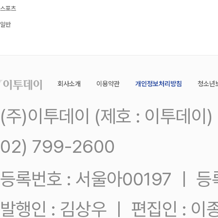
스포츠
일반
회사소개
이용약관
개인정보처리방침
청소년
(주)이투데이 (제호 : 이투데이
02) 799-2600
등록번호 : 서울아00197 ㅣ 등록일
발행인 : 김상우 ㅣ 편집인 : 