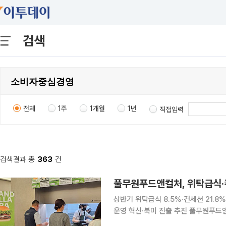
검색
전체
1주
1개월
1년
직접입력
검색결과 총
363
건
풀무원푸드앤컬처, 위탁급식·
상반기 위탁급식 8.5%·컨세션 21.
운영 혁신·북미 진출 추진 풀무원푸드앤컬처가 올해 상반기 위탁급식과 컨세션 사업에서 두 자릿수
에 가까운 성장세를 기록하며 사업 포트폴리오 확대