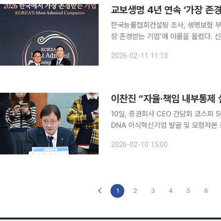
교보생명 4년 연속 ‘가장 존
한국능률협회컨설팅 조사, 생명보험 부문 1위·올스타 기업 
장 존경받는 기업’에 이름을 올렸다. 
받았다. 교보생명은 한국능률협회컨설팅(KMAC)이 주관한 ‘2026 한국에서 가장 존경받는 기업’
2026-02-11 11:13
조사에서 생명보험 산업 부문 1위를 수
이찬진 “자율·책임 내부통제
10일, 증권회사 CEO 간담회 코스피
DNA 이식혁신기업 발굴 및 모험자본 공급 이찬진 금융감독원장이 증권사 최고경영자(C
자율과 책임에 기반한 내부통제가 실제
2026-02-10 15:00
공정거래와 금융사고를 내부통제 실패로
1
2
3
4
5
6