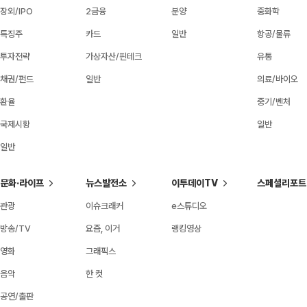
장외/IPO
2금융
분양
중화학
특징주
카드
일반
항공/물류
투자전략
가상자산/핀테크
유통
채권/펀드
일반
의료/바이오
환율
중기/벤처
국제시황
일반
일반
문화·라이프
뉴스발전소
이투데이TV
스페셜리포트
관광
이슈크래커
e스튜디오
방송/TV
요즘, 이거
랭킹영상
영화
그래픽스
음악
한 컷
공연/출판