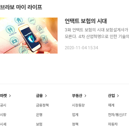
브라보 마이 라이프
언택트 보험의 시대
3화 언택트 보험의 시대 보험설계사가 서류를 앞에 두고 고객을 설득하는 풍경이 앞으로 낯설지도
모른다. 4차 산업혁명으로 인한 기술
있다. 코로나 19 발생으로 사람 간의 왕래가 확실히 줄었다. 예전과 비교했을 때 거리가 한산하다.
2020-11-04 15:34
거리의 사람이 줄고 소비가 위축되면서
마켓
금융
부동산
산업
공시
금융정책
시장동향
재계
시황
은행
업계
전자/통신/IT
시세
보험
정책
자동차