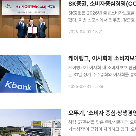
SK증권, 소비자중심경영(CC
SK증권은 2026년 금융소비자보호를
혔다. 이번 선포식에서 전우종, 정준호 대표이사는 공동 선언을 통해 소비자중심경영이 기업의 핵심
사명임을 강조했다. 두 대표이사는 전
2026-04-01 15:21
당부했다. 또한, 소비자중심경영
케이뱅크, 이사회에 소비자
케이뱅크가 이사회 내 소비자보호 전담 위
는 31일 정기 주주총회와 이사회를 통
은행이 이사회 내 독립 소위원회 형태로
2026-03-31 15:38
크는 소비자보호를 단순 민원 대응이나
창립 57주년을 맞은 종합식품기업 오뚜기
가능성장’이 균형이 자리하고 있다. 오뚜기는 소비자 관점에서의 혁신을 성장 동력으로 삼는 대표