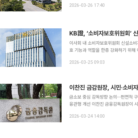
기업 중 하나다. 오뚜기는 소비자 중심경영
2026-03-26 17:40
통합관리 시스템을 통해 고객 의견을 
KB證, ‘소비자보호위원회’
이사회 내 소비자보호위원회 신설소비자 중심 경영
호 기능과 역할을 한층 강화하기 위해 
KB증권은 전날 이사회와 정기주주총회
2026-03-25 09:03
회를 설치•운영
이찬진 금감원장, 시민·소비자
금소보 중심 감독방향 논의⋯편면적 
융관행 개선 이찬진 금융감독원장이 시민·소비자단체를 만나 금융소비자 보호를 감독업무의 최우선
목표로 두고 소비자 권익 강화에 나서겠다고 밝혔다. 금융감독원은 24일
2026-03-24 14:00
민단체가 참석한 가운데 간담회를 열고