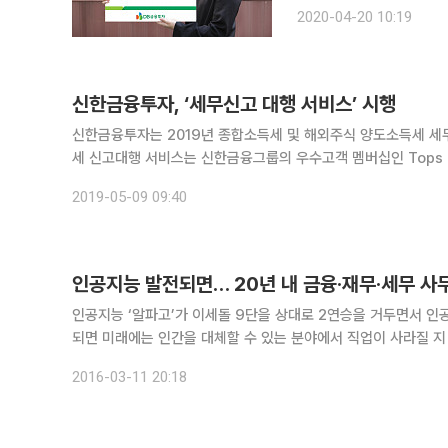
까지 신고대행 서비스를 진행한다. 예탁자산 1억 원 이상 고객 중 지난해 
2020-04-20 10:19
초과하거나 파생상품 매매
신한금융투자, ‘세무신고 대행 서비스’ 시행
신한금융투자는 2019년 종합소득세 및 해외주식 양도소득세 세무신
세 신고대행 서비스는 신한금융그룹의 우수고객 멤버십인 Tops C
금융그룹 Tops 프리미어 등급 이상인 고객 중 금융소득종합과세
2019-05-09 09:40
인공지능 발전되면… 20년 내 금융·재무·세무 사
인공지능 ‘알파고’가 이세돌 9단을 상대로 2연승을 거두면서 인
되면 미래에는 인간을 대체할 수 있는 분야에서 직업이 사라질 지 모른다고 우려하고 있다. 물리학
나오면 위험할 수 있다고 경고하기도 했다. 이에 데미스 하사비
2016-03-11 20:18