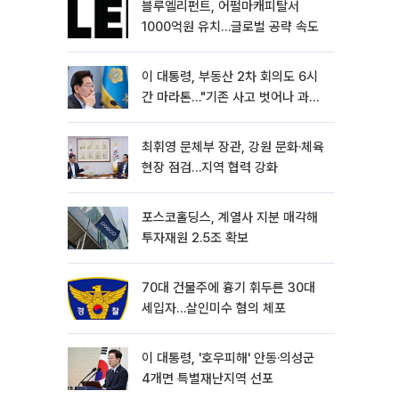
블루엘리펀트, 어펄마캐피탈서
1000억원 유치…글로벌 공략 속도
이 대통령, 부동산 2차 회의도 6시
간 마라톤…"기존 사고 벗어나 과감
히 실천"
최휘영 문체부 장관, 강원 문화·체육
현장 점검…지역 협력 강화
포스코홀딩스, 계열사 지분 매각해
투자재원 2.5조 확보
70대 건물주에 흉기 휘두른 30대
세입자…살인미수 혐의 체포
이 대통령, '호우피해' 안동·의성군
4개면 특별재난지역 선포