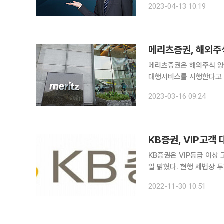
2023-04-13 10:19
메리츠증권, 해외주
메리츠증권은 해외주식 양
대행서비스를 시행한다고 16일 밝혔다. 해당 서비스는 메리츠증권
래에서 250만 원을 초과하
2023-03-16 09:24
20일부터 다음달 14일
KB증권, VIP고
KB증권은 VIP등급 이
일 밝혔다. 현행 세법상 투자자가 과세 신고대상으로 규정된 선물, 옵션 및 CFD(차액결제거래)와
같은 파생상품을 거래할 
2022-11-30 10:51
을 납부해