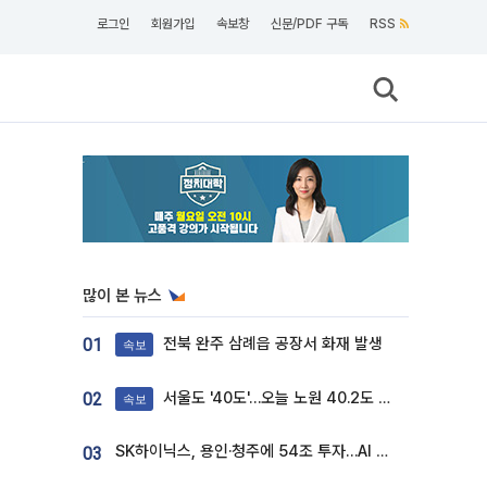
로그인
회원가입
속보창
신문/PDF 구독
RSS
많이 본 뉴스
전북 완주 삼례읍 공장서 화재 발생
01
속보
서울도 '40도'…오늘 노원 40.2도 기록
02
속보
SK하이닉스, 용인·청주에 54조 투자…AI 메모리 생산기지 키운다
03