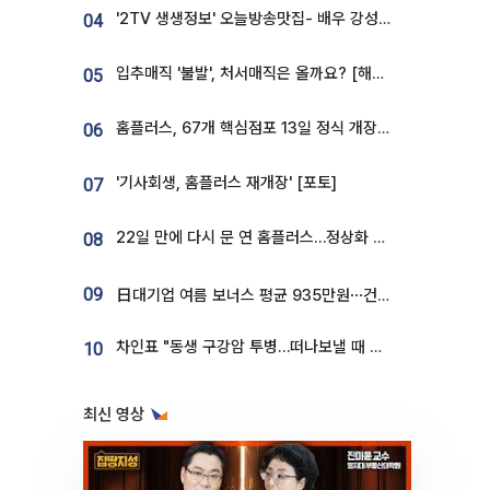
'2TV 생생정보' 오늘방송맛집- 배우 강성진 단골! 쌀국수ㆍ푸팟퐁 커리 맛집 '블○○○'
04
입추매직 '불발', 처서매직은 올까요? [해시태그]
05
홈플러스, 67개 핵심점포 13일 정식 개장…영업 재개 속도
06
'기사회생, 홈플러스 재개장' [포토]
07
22일 만에 다시 문 연 홈플러스…정상화 바쁜데 재고 없어 ‘발동동’[가보니]
08
09
日대기업 여름 보너스 평균 935만원⋯건설회사 1800만 넘어
차인표 "동생 구강암 투병…떠나보낼 때 가장 힘들었다”
10
최신 영상