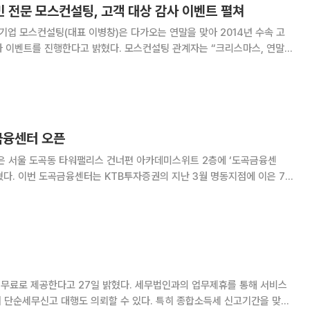
민 전문 모스컨설팅, 고객 대상 감사 이벤트 펼쳐
 기업 모스컨설팅(대표 이병창)은 다가오는 연말을 맞아 2014년 수속 고
고 밝혔다. 모스컨설팅 관계자는 “크리스마스, 연말을
고객들의 신뢰와 성원에 보답하고자 작지만 정성 가득한 선물을 증정하는 이
에도 고객 한 분 한 분을 위한 맞춤
금융센터 오픈
)은 서울 도곡동 타워팰리스 건너편 아카데미스위트 2층에 ‘도곡금융센
지점에 이은 7
점 및 WM도곡센터에서 재직했다. 황상훈 상무는
일 밝혔다. 세무법인과의 업무제휴를 통해 서비스
며 단순세무신고 대행도 의뢰할 수 있다. 특히 종합소득세 신고기간을 맞아