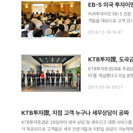
EB-5 미국 투자이
미국투자이민 EB-5 전문
객들을 대상으로 고객 감사 이벤트를 진행한다
맞아 그 동안 보내주신 
2014-12-18 16:47
벤트를 마련했다”며 “내년
KTB투자證, 도곡
KTB투자증권(대표 주원
터’를 개설했다고 6일 밝혔다. 이번 도곡금융센터는 KTB투자증권의 지난 3월 명동
번째 지점이다. 도곡금융센터를 맡은 황상훈 상무는 신한금융투자 남대문지점, 대우증권 압구정지
2011-05-06 09:27
KTB투자證, 지점 고객 누구나 세무상담이 공짜
KTB투자증권은 28일부터 세무 상담 및 세무신고 대행 서비스를 무료로 제공한다고 27
가 제공되므로 고객들은 세무 전문가들과 1대1일 상담이 가능하