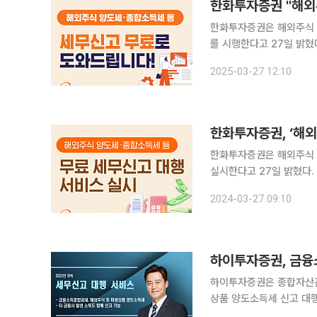
한화투자증권 "해외
한화투자증권은 해외주식 
를 시행한다고 27일 밝혔다. 이번 서비스는 번거로운 세무 신고절차에 부담을 느끼는 
쉽고 편리하게 세무 신고
2025-03-27 12:10
이용하는 우수고객 중 지
한화투자증권, ‘해
한화투자증권은 해외주식 
실시한다고 27일 밝혔다. ‘해외주식 양도소득세 무료 신고대행 서비스’는 한화투자증권을 이용하는
우수고객 중 2023년 귀속
2024-03-27 09:10
청기간은 4월 1일부터 4
하이투자증권은 종합자산관
상품 양도소득세 신고 대행’ 서비스를 시
증권 우수고객 중 2022