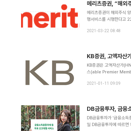
메리츠증권, “해외
메리츠증권이 해외주식 양
행서비스를 시행한다고 22일 밝혔다. 메리츠증권 이용 고객 중 지
원을 초과하는 양도차익이 발생한 내국
2021-03-22 08:48
KB증권, 고액자산가
KB증권은 고액자산가(HNW
스(able Premier Memb
멤버스’는 KB증권 VIP
2021-01-11 09:09
타일에 맞춰 자산관리에서부
DB금융투자, 금융
DB금융투자가 ‘금융소득종
일 DB금융투자에 따르면 