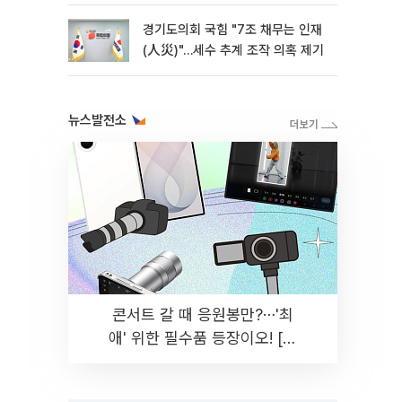
경기도의회 국힘 "7조 채무는 인재
(人災)"…세수 추계 조작 의혹 제기
뉴스발전소
콘서트 갈 때 응원봉만?⋯'최
애' 위한 필수품 등장이오! [솔
드아웃]