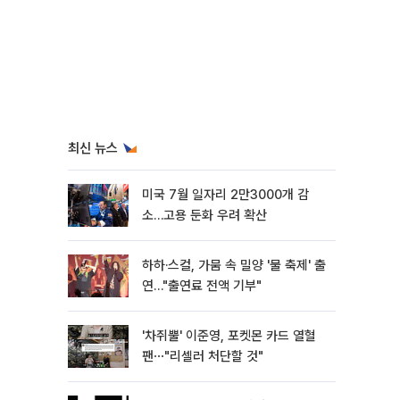
최신 뉴스
미국 7월 일자리 2만3000개 감
소…고용 둔화 우려 확산
하하·스컬, 가뭄 속 밀양 '물 축제' 출
연…"출연료 전액 기부"
'차쥐뿔' 이준영, 포켓몬 카드 열혈
팬⋯"리셀러 처단할 것"