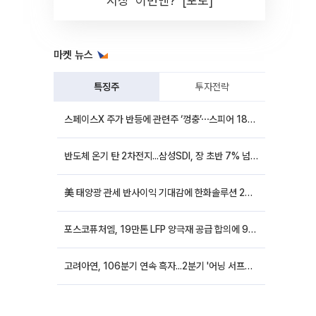
시장 '이번엔?' [포토]
마켓 뉴스
특징주
투자전략
스페이스X 주가 반등에 관련주 ‘껑충’⋯스피어 18%ㆍ에이치브이엠 12%↑
반도체 온기 탄 2차전지...삼성SDI, 장 초반 7% 넘게 껑충
美 태양광 관세 반사이익 기대감에 한화솔루션 20%대·OCI홀딩스 14%대 급등
포스코퓨처엠, 19만톤 LFP 양극재 공급 합의에 9%대 강세
고려아연, 106분기 연속 흑자...2분기 '어닝 서프라이즈'에 장 초반 12%대 강세