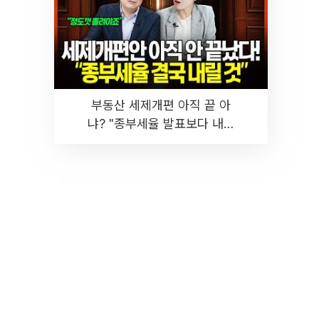
부동산 세제개편 아직 끝 아
냐? "종부세율 발표보다 내릴
것" 장기거주·양도세 전망 I 집
땅지성 I 김인만, 진미윤