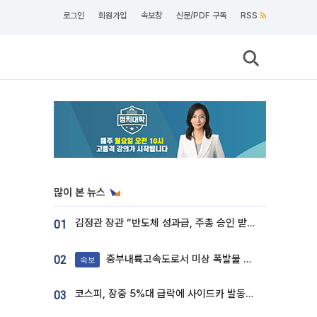
로그인
회원가입
속보창
신문/PDF 구독
RSS
많이 본 뉴스
김정관 장관 “반도체 성과급, 주총 승인 받도록”…상법·자본시장법 개정 시사
01
중부내륙고속도로서 미상 폭발물 발견
02
속보
코스피, 장중 5%대 급락에 사이드카 발동…삼성·SK 동반 폭락
03