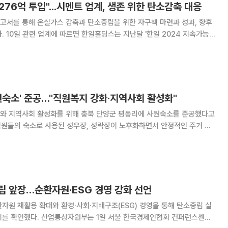
276억 투입"...시멘트 업계, 생존 위한 탄소감축 대응
고서를 통해 온실가스 감축과 탄소중립을 위한 자구책 마련과 성과, 향후
지속가능경
지주회사 한일홀딩스를 비롯해 한일시멘트·한일현대시멘트의 ESG경영활동
담았다. 기후변화 대응과 함께 △순환경제
원숙소' 준공…"직원복지 강화·지역사회 활성화"
와 지역사회 활성화를 위해 충북 단양군 평동리에 사원숙소를 준공했다고
 직원들의 숙소로 사용된 성우장, 성락장이 노후화하면서 안정적인 주거 공
됐다. 지역 인프라 강화와 단양군 경제활성화에도 긍정적인 영향을 줄 것으
다.
립 앞장…순환자원·ESG 경영 강화 선언
자원 재활용 확대와 환경·사회·지배구조(ESG) 경영을 통해 탄소중립 실
 서울 한국경제인협회 컨퍼런스센터