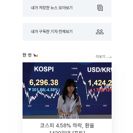
내가 저장한 뉴스 모아보기
내가 구독한 기자 전체보기
한 컷
코스피 4.58% 하락, 환율