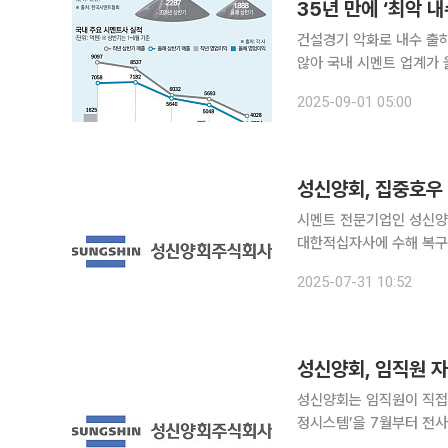
35년 만에 ‘최악 내
건설경기 악화로 내수 출하
않아 국내 시멘트 업계가 올해 상반기 경기 침체로 내수 부진의 직격탄을 맞고 있다. 업계는 대응책
마련에 부심하고 있지만 전방
2025-09-01 05:00
울 것으로 관측되면서 당
성신양회, 집중호우 
시멘트 전문기업인 성신양
대한적십자사에 수해 복구 
급구호 활동과 생필품, 식
2025-07-31 10:52
성신양회, 임직원 자
성신양회는 임직원이 직접
정시스템’을 7월부터 전사
체감할 수 있는 사회공헌으