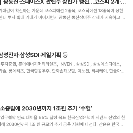
[급등락주 짚어보기] 광통신·스페이스X 관련주 상한가 행진…코스피 2개·코스닥 18개 ↑
기대감이 확산하는 가운데 코스피에선 2종목, 코스닥에선 18종목이 상한
터센터 투자 확대 기대가 이어지면서 광통신·통신장비주 강세가 지속하고 있
른 1만2380원에 거래를 마감했다.
삼성전자·삼성SDI·제일기획 등
투자증권, 롯데에너지머티리얼즈, INVENI, 삼성SDI, 삼성에스디에스,
기술, 롯데리츠, 한국항공우주, 한화손해보험, 이노션, 티씨케이, 한솔아이
, 엠로, 에이치엔에스이텍, 케이씨피드, 에이티넘인베스트, 유비쿼스홀딩
스, 엘컴텍, 유비쿼스, 덕신이피씨 [감사보고서제출기한]
소중립에 2030년까지 1조원 추가 ‘수혈’
료 대체율 65% 달성 목표 한국산업은행이 시멘트 산업의 친
030년까지 1조 원 규모의 추가 금융 지원에 나선다. 산은은 한국시
 6개 사(삼표시멘트·쌍용C&E·한일시멘트·아세아시멘트·성신양회·한라시