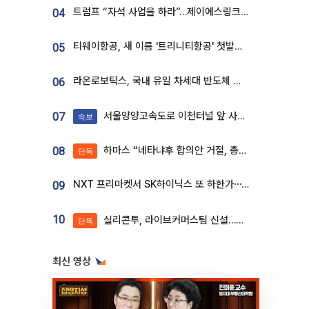
트럼프 “자석 사업을 하라”…제이에스링크, 비중국 영구자석 공급망 구축 속도
04
티웨이항공, 새 이름 '트리니티항공' 첫발…SSC 전략 본격화
05
라온로보틱스, 국내 유일 차세대 반도체 공정 로봇 개발 ‘고객사 테스트 진행’
06
서울양양고속도로 이천터널 앞 사고 발생
07
속보
하마스 “네타냐후 합의안 거절, 총선 앞두고 시간 끌기”
08
단독
NXT 프리마켓서 SK하이닉스 또 하한가⋯‘11주 거래’에 시초가 왜곡
09
10
실리콘투, 라이브커머스팀 신설…K뷰티 ‘글로벌 판매망’ 확대[K뷰티 라방戰]
단독
최신 영상