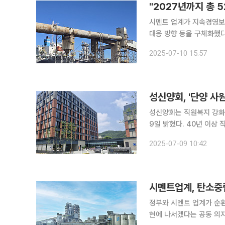
"2027년까지 총 5
시멘트 업계가 지속경영보
대응 방향 등을 구체화했다. 10일 관련 업계에 따르면 한일홀딩스는 지난달 '한일 2024 
영보고서'를 발간했다. 
2025-07-10 15:57
성과와 중장기 방향성을 
성신양회, '단양 사
성신양회는 직원복지 강화
9일 밝혔다. 40년 이상
간을 제공하기 위해 추진
2025-07-09 10:42
로 회사 측은 기대하고 있
시멘트업계, 탄소중
정부와 시멘트 업계가 순환
현에 나서겠다는 공동 의지를 확인했다. 산업통상자원부는 1일