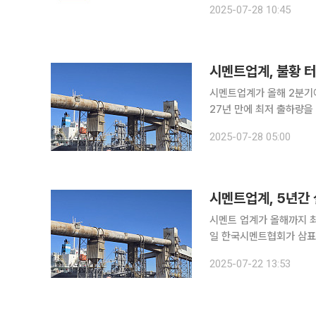
2025-07-28 10:45
음’으로 기부활동을 해왔다
시멘트업계, 불황 터
시멘트업계가 올해 2분기에
27년 만에 최저 출하량을
와 실적 부진 터널을 벗어나긴 어려울 전망이다. 27
2025-07-28 05:00
시멘트사들의 시멘트 내수
시멘트업계, 5년간
시멘트 업계가 올해까지 최근
일 한국시멘트협회가 삼표시
멘트업체를 대상으로 조사한
2025-07-22 13:53
들은 올해 설비투자에 약 5