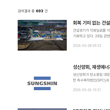
검색결과 총
693
건
회복 기미 없는 건설
건설경기가 악화일로를 이
기화하고 있다. 28일 관련 업계에 따르면 한일시멘트는 올해 1분기 매출 2930억원으로 전년 같은
기간(2982억원) 대비 
2026-05-28 09:23
간 삼표시멘트의 실적도 개
성신양회, 재생에너지
성신양회가 탄소중립 대응과 ESG 경영을 강화한
한 특수목적법인(SPC)과
다고 26일 밝혔다. 이번 사업은 전력비 절감과 재생에너지 사용 확대를 위해 추진된다. 성신양회 관
2026-05-26 10:31
계자는 "전력 사용량과 탄