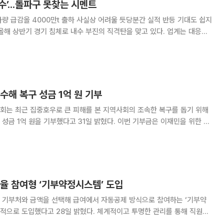
수’...돌파구 못찾는 시멘트
량 급감올 4000만t 출하 사실상 어려울 듯당분간 실적 반등 기대도 쉽지
 산업인 건설 경기 악화로 올해 ‘연 4000만t(톤)’ 출하가 사실상 어려
분간 실적 반등을 기대하긴 쉽지
수해 복구 성금 1억 원 기부
회는 최근 집중호우로 큰 피해를 본 지역사회의 조속한 복구를 돕기 위해
성금 1억 원을 기부했다고 31일 밝혔다. 이번 기부금은 이재민을 위한 긴
료품 지원 등 피해 지역 복구를 위한 용도로 사용될 예정이다.
율 참여형 ‘기부약정시스템’ 도입
 기부처와 금액을 선택해 급여에서 자동공제 방식으로 참여하는 ‘기부약
적으로 도입했다고 28일 밝혔다. 체계적이고 투명한 관리를 통해 직원이
로 확장하기 위한 취지다. 그간 성신양회는 2010년부터 ‘급여 끝전 모