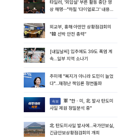
타일러, '외압설' 부른 활동 중단 영
상 해명⋯"하필 '다이얼로그' 내용이
라"
외교부, 홍해·아덴만 상황점검회의
"韓 선박 안전 총력“
[내일날씨] 입추에도 39도 폭염 계
속…일부 지역 소나기
추미애 "복지가 아니라 도민이 늘었
다"…재정난 책임론 정면돌파
軍 "한ㆍ미, 北 발사 탄도미
속보
사일 제원 정밀분석 중"
北 탄도미사일 발사에…국가안보실,
긴급안보상황점검회의 개최