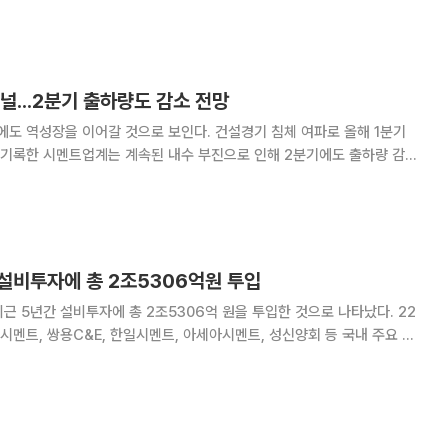
.
널...2분기 출하량도 감소 전망
도 역성장을 이어갈 것으로 보인다. 건설경기 침체 여파로 올해 1분기
 기록한 시멘트업계는 계속된 내수 부진으로 인해 2분기에도 출하량 감소
일 시멘트 업계에 따르면 올해 2분기 국내 주요
 출하량은 1분기에 이어 감소세를 이어갈
 설비투자에 총 2조5306억원 투입
 5년간 설비투자에 총 2조5306억 원을 투입한 것으로 나타났다. 22
멘트, 쌍용C&E, 한일시멘트, 아세아시멘트, 성신양회 등 국내 주요 시
 '2024년 설비투자 실적 및 2025년 계획'에 따르면 주요 시멘트 기업
141억 원을 투입한다.