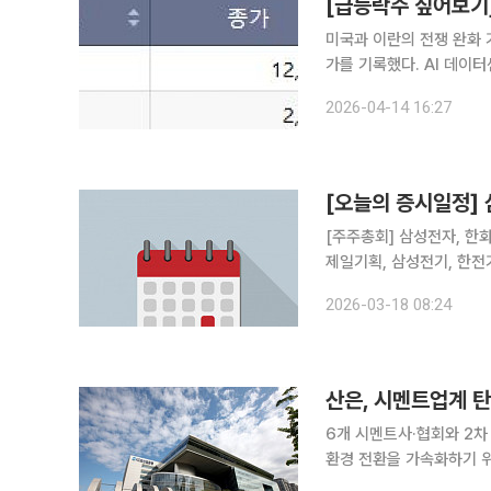
미국과 이란의 전쟁 완화 
가를 기록했다. AI 데이
다. 14일 코스피 시장에서 상한가를 기록한 종목은 성신양회, 주성코퍼레이션이다. 성신양회는 전
2026-04-14 16:27
거래일 대비 29.91% 오
[오늘의 증시일정] 
[주주총회] 삼성전자, 한화
제일기획, 삼성전기, 한전
원스, 디지아이, 솔트웨어
2026-03-18 08:24
산은, 시멘트업계 탄
6개 시멘트사·협회와 2차 업무협약 연
환경 전환을 가속화하기 위해 2
멘트협회 및 주요 시멘트