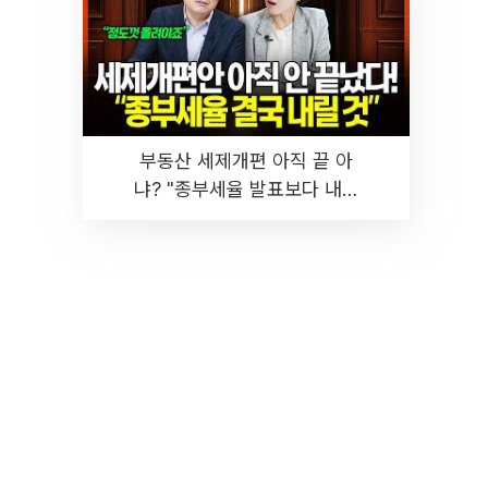
부동산 세제개편 아직 끝 아
냐? "종부세율 발표보다 내릴
것" 장기거주·양도세 전망 I 집
땅지성 I 김인만, 진미윤