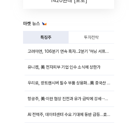
1420원대 [포토]
마켓 뉴스
특징주
투자전략
고려아연, 106분기 연속 흑자...2분기 '어닝 서프라이즈'에 장 초반 12%대 강세
유니켐, 美 전자피부 기업 인수 소식에 상한가
우리로, 광트랜시버 필수 부품 상용화...美 중국산 퇴출 추진에 상승세
항공주, 美·이란 협상 진전과 유가 급락에 강세⋯한진칼 8%↑
AI 전력주, 데이터센터 수요 기대에 동반 급등…효성중공업 10%↑