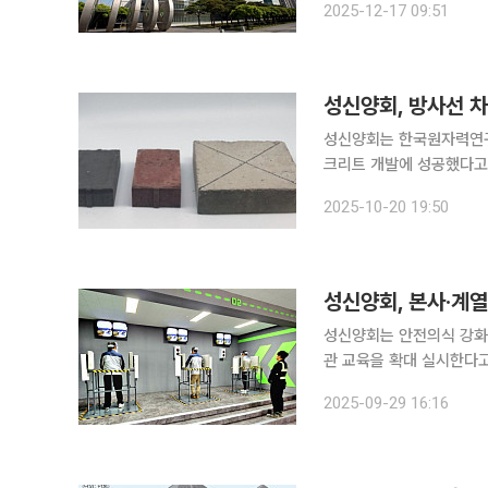
2025-12-17 09:51
멘트)와 ‘제2차 시멘트 
성신양회, 방사선 
성신양회는 한국원자력연구
크리트 개발에 성공했다고 20일 밝혔다. 차폐 콘크리트는 핵융
방사선 이용 산업 시설 등
2025-10-20 19:50
콘크리트를 말한다. 차폐
성신양회, 본사·계
성신양회는 안전의식 강화
관 교육을 확대 실시한다고 29일 밝혔다. 성신양회는 6월 단
근로자들을 대상으로 실제
2025-09-29 16:16
행해왔다. 이론교육과 함께 