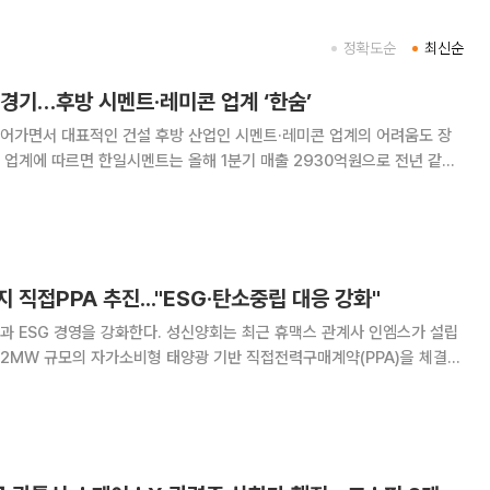
정확도순
최신순
경기…후방 시멘트·레미콘 업계 ‘한숨’
어가면서 대표적인 건설 후방 산업인 시멘트·레미콘 업계의 어려움도 장
감소했다. 다만 영업이익은 169억원에서 170억원으로 소폭 개선됐다. 이 기
선됐다. 매출액은 1667억원으로
 직접PPA 추진..."ESG·탄소중립 대응 강화"
다. 성신양회는 최근 휴맥스 관계사 인엠스가 설립
 2MW 규모의 자가소비형 태양광 기반 직접전력구매계약(PPA)을 체결했
소배출 부담이 높은 시멘트 업종의 친