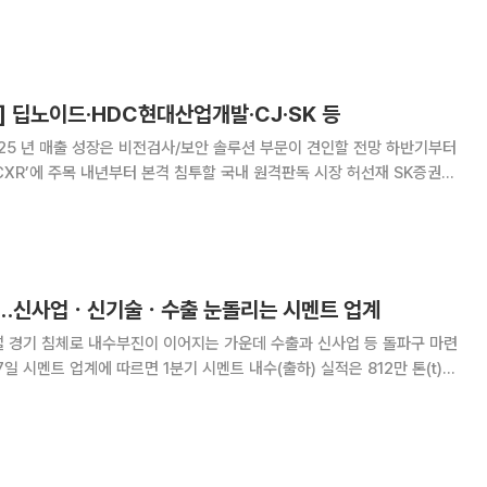
’ 기념행사를 열었다. 이날 행사에는 이승렬 산업정책실장과 시멘트 업계
관계자 200여 명이 참석했다. ‘시멘트의 날’은 시멘트 산업의 위상
 딥노이드·HDC현대산업개발·CJ·SK 등
25 년 매출 성장은 비전검사/보안 솔루션 부문이 견인할 전망 하반기부터
4CXR’에 주목 내년부터 본격 침투할 국내 원격판독 시장 허선재 SK증권
 말라, 우리는 성장할 것이다. 2건의 사고에 대한 행정처분 흐름 정리
인/수익성 성장 조정현 IBK ◇대웅
에…신사업ㆍ신기술ㆍ수출 눈돌리는 시멘트 업계
설 경기 침체로 내수부진이 이어지는 가운데 수출과 신사업 등 돌파구 마련
년 IMF 외환위기에 돌입한 첫해 기록한 886
융위기 당시 986만