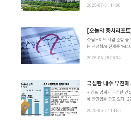
에서 ‘제4회 시멘트의 날
2025-07-01 11:00
[오늘의 증시리포트]
◇딥노이드 사업 순항 중 
는 생성형AI 신제품 ‘M
◇HDC현대산업개발 두려워
2025-05-28 08:04
2027년까지 확보된 탑라
극심한 내수 부진
시멘트 업계가 극심한 건
에 안간힘을 쏟고 있다. 27일 시멘트 업계에 따르면 1분기 시멘트 내수(출하) 실적은 812만 톤(t)으
로 최근 5년 중 가장 낮은 수치를 기록 중이다. 1998
2025-05-27 14:55
만톤, 2008년 글로벌 금