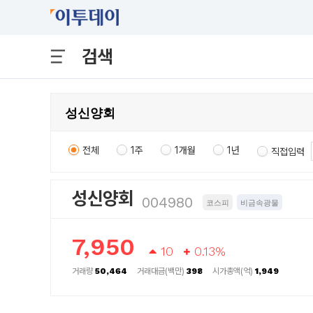
검색
전체
1주
1개월
1년
직접입력
성신양회
004980
코스피
비금속광물
7,950
10
0.13%
거래량
50,464
거래대금(백만)
398
시가총액(억)
1,949