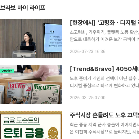
브라보 마이 라이프
[현장에서] ‘고령화ㆍ디지털 
초고령화, 기후위기, 플랫폼 노동 확산
만으로 대응하기 어려운 보장 공백이 커
령층과 저소득층은 위험에 더 크게 노
2026-07-23 16:36
고 있다. 23일 서울 영등포구 보
[Trend&Bravo] 4050
노후 준비가 개인의 선택이 아닌 필수 
디지털 중심으로 빠르게 변화하고 있다
이 직접 정보를 탐색하고 검증하는 자가 학습형
2026-03-25 07:00
‘2025 은퇴시장 리포트’에 따르면, 4
주식시장 흔들려도 노후 끄덕없
최근 중동 지역 군사 충돌이 이어지면
은 여전히 주식시장으로 몰리지만, 시장