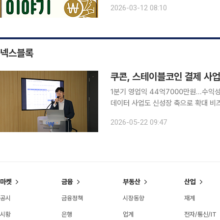
확실성이 커질수록 은퇴 이후 자산 관
2026-03-12 08:10
때는 투자 손실을 만회할 시간이 있지만
넥스블록
1분기 영업익 44억7000만원…수익성
데이터 사업도 신성장 축으로 확대 비즈니스 데이터 플랫폼 기업 쿠콘이 글로벌 결제와 스테이블코
인 결제 사업을 신성장 동력으로 제시했다. 쿠콘은 지난 21일 ‘2026년 1분기 정례 IR’을
2026-05-22 09:47
경영 실적과 하반기 사업 전략을 공개
마켓
금융
부동산
산업
공시
금융정책
시장동향
재계
시황
은행
업계
전자/통신/IT