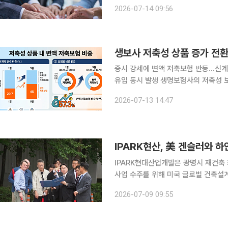
상으로 1대1 비대면 온라인 재무상담을
2026-07-14 09:56
생보사 저축성 상품 증가 전환
증시 강세에 변액 저축보험 반등…신계
유입 동시 발생 생명보험사의 저축성 보험 신계약이 변액보험 판매 증가에 힘입어 반등했다. 최근
국내 증시 상승세에 따른 변액 저축보험 수요 확대의
2026-07-13 14:47
면 5월 기준 생보사 저축성 상품 신계
IPARK현산, 美 겐슬러와 하
IPARK현대산업개발은 광명시 재건축 
사업 수주를 위해 미국 글로벌 건축설계사
사는 하안주공 일대 9개 단지 정비사
2026-07-09 09:55
상품화 기획을 진행한다. 세계적인 설