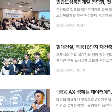
민간도심복합개발 연합회, 첫
간선도로 접도율·일반주거지역 규제 등 현장 애로 해소 방
도심복합개발 추진 현장들이 사업의 원
선 방안을 모색하기 위해 머리를 맞댔
2026-08-06 10:47
현대건설, 목동10단지 재건
모포시스 주요 설계진과 현장 찾아 현대건설이 서울 양천구 목동10단지 재건축 사업 수주를 위해 세
계적인 건축·도시설계 그룹과 손잡고 차별화된 설계안을
모포시스(Morphosis), 통합 디자인
2026-08-05 10:10
한 특화 설계를 마련한다고 5일 밝혔다.
“금융 AX 성패는 데이터에”…
데이터 활용체계 부족으로 AX 지연AI
버넌스 설계전략부터 운영까지 5단계 전략 마
도입을 가속화하고 있지만 실제 비즈니