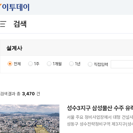
검색
전체
1주
1개월
1년
직접입력
검색결과 총
3,470
건
성수3지구 삼성물산 수주 유
서울 주요 정비사업장에서 대형 건설사의
성동구 성수전략정비구역 제3지구(성수
약을 통한 시공사 선정이 가능해졌다. 