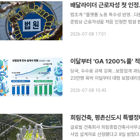
배달라이더 근로자성 첫 인정
법조계 “플랫폼 노동 특수성 반영…다른 특고와 구별” 플랫폼을 통
준법상 근로자성을 처음 인정한 법원 
판단에 미칠 영향에 관심이 쏠린다. 
2026-07-08 17:01
큼 보험설계사 등 다른 특고 직종으로
이달부터 ‘GA 1200%룰’
당국, 수수료 규제 강화…보험업계 과
23만명 육박 이달부터 대형 보험대리점(GA) 소속 설계사에게도 초년도 수수료를 제한하는
'1200% 룰'이 전면 적용되면서 보
2026-07-08 10:43
수료를 무기로 설계사를 끌어모았던 G
희림건축, 평촌신도시 특별정
글로벌 건축회사 희림종합건축사사무소(
사업 설계자로 선정됐다고 8일 밝혔다. 희림건축은 삼하건축과 컨소시엄을 이뤄 입찰에 참