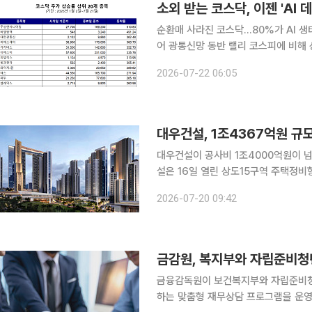
소외 받는 코스닥, 이젠 'AI
순환매 사라진 코스닥…80%가 AI 생
어 광통신망 동반 랠리 코스피에 비해 상대적으로 소외받고 있는 코스닥 시장에서도 주도주가 완전
히 재편되는 모습이다. 과거 개별 모멘
2026-07-22 06:05
데이터센터 증설이라는 거대 인프라 투
대우건설, 1조4367억원 규
대우건설이 공사비 1조4000억원이 넘는
설은 16일 열린 상도15구역 주택정
일 밝혔다. 상도15구역 재개발은 서울 동작구 상도동 일원에 지하 8층~지상 35층, 30개 동, 총
2026-07-20 09:42
3207가구 규모의 공동주택과 부대복
금감원, 복지부와 자립준비청년
금융감독원이 보건복지부와 자립준비청
하는 맞춤형 재무상담 프로그램을 운영한다. 금융감독원과 보건복지부는 자립준비청년