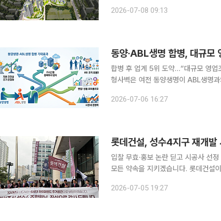
1081표(78.6%)를 얻으며 소유주
2026-07-08 09:13
(2024년 4월) 이후 2년 만에 나온 
동양·ABL생명 합병, 대규모
합병 후 업계 5위 도약…“대규모 영업
형사벽은 여전 동양생명이 ABL생명과의 합병을 검토하며 업계 5위권 대형사로의 지각변동을 예고
했다. 양 사는 합병이 본격적으로 추
2026-07-06 16:27
에 나설 방침이다. 다만 기존 최상위
롯데건설, 성수4지구 재개발 
입찰 무효·홍보 논란 딛고 시공사 선정 마무
모든 약속을 지키겠습니다. 롯데건설이 서울 성동구 성수전략정비구역 제4지구 재개발 시공권을 품
었다. 입찰 무효와 홍보 논란, 제안 
2026-07-05 19:27
표를 찍게 됐다. 특히 2022년 한남2