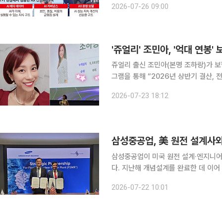
2026-07-26 09:00
운영 모델이 꼽힌다. KT는 ‘AI 레디 데
'쥬얼리' 조민아, '억대 연봉'
쥬얼리 출신 조민아(본명 조하랑)가 보험설계사로 승승장
그램을 통해 “2026년 상반기 결산, 
공개된 사진에는 보험설계사로 활약하며
2026-07-23 18:12
삼성중공업, 美 원전 설계사와
삼성중공업이 미국 원전 설계·엔지니어
다. 지난해 개념설계를 완료한 데 이어
글로벌 해상 원전 시장 진출 기반을 다진다는 구상이다. 삼성
2026-07-22 10:01
(Sargent & Lundy·S&L)와 범용