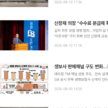
2026-08-10 17:36
신창재 의장 "수수료 분급제 
실적 위주 과열 경쟁 탈피…가입자 삶 
'이웃사랑' 가치 회복 선언 신창재 교보생명 대표이사 겸 이사회 의장이 내년부터 시행되는 보험설계
사 판매수수료 분급제 확대를 두고 생
2026-08-10 11:18
라고 평가했다. 10일 교보생명
생보사 판매채널 구도 변화…
대리점·TM 채널 반등 주도…전속 설
GA 공시 주목 생명보험사 신계약 건수가 6월 증가세로 돌아섰지만 판매채널별 표정은 엇갈렸다.
대리점과 통신판매 채널이 보장성보험 
2026-08-09 14:20
널은 법인보험대리점(GA)으로의 설계