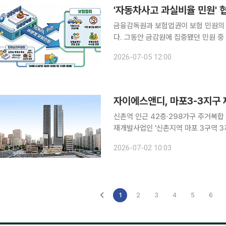
'자동차사고 과실비율 민원'
금융감독원과 보험업권이 보험 민원의 
다. 그동안 금감원에 집중됐던 민원 
겠다는 취지다. 금감원과 생명·손해보험협회는 5일 '보험민원처리 효율화 방안'의 후속조치에 따라
2026-07-05 12:00
이달부터 비분쟁성 민원을 보험협회에서
자이에스앤디, 마포3-3지구
신촌역 인근 42층·298가구 주거복합 조성 자이에스앤디가 서울 마포구 노고산동 일
재개발사업인 '신촌지역 마포 3구역 3지
포 3-3지구 재개발사업은 지하철 2호선
2026-07-02 10:03
복합단지를 조성하는 사업이다. 단지에
1
2
3
4
5
6