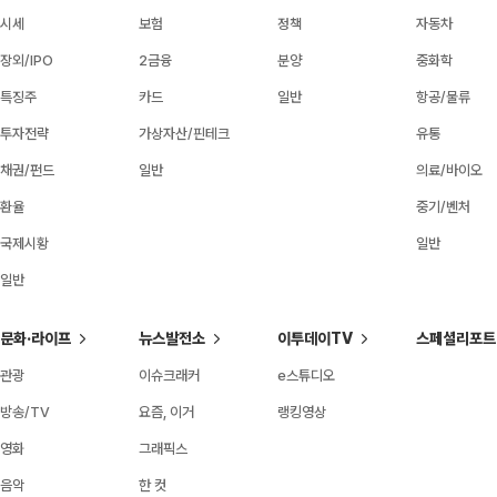
시세
보험
정책
자동차
장외/IPO
2금융
분양
중화학
특징주
카드
일반
항공/물류
투자전략
가상자산/핀테크
유통
채권/펀드
일반
의료/바이오
환율
중기/벤처
국제시황
일반
일반
문화·라이프
뉴스발전소
이투데이TV
스페셜리포트
관광
이슈크래커
e스튜디오
방송/TV
요즘, 이거
랭킹영상
영화
그래픽스
음악
한 컷