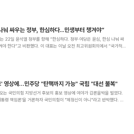
이 있는지 따져 안 검사의 파면
나눠 싸우는 정부, 한심하다...민생부터 챙겨야”
 22일 윤석열 정부를 향해 “한심하다. 정부·여당은 윤심, 한심 나눠 싸
 이 대표는 이날 오전 최고위원회의에서 “국가적
고, 특히 선거 중립과 민생 현안 사안에 대해 국정 동력을 집중하라는 충
고를 드린다”며 이같이 말했다. 또 그는 “총선이 가까워지
홍보' 영상에…민주당 "탄핵까지 가능" 국힘 "대선 불복"
나오는 국민의힘 지방선거 후보의 홍보 영상에 여야가 갑론을박을 벌였다.
통령 책임론'을 거론하자 국민의힘이 "제정신이 아니"라고 반박했다. 더
선거본부는 31일 AI(인공지능) 윤석열을 활용해 선거 홍보 영상을 배포
한 박영일 국민의힘 남해군수 후보자를 고발한다고 밝혔다. 민주당