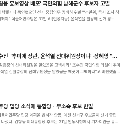
열 활용 홍보영상 배포' 국민의힘 남해군수 후보자 고발
 허락했거나 묵인했으면 선거 중립의무 명백히 위반""선관위, 즉시 조사 착
 활용해 선거 홍보 영
수 후보자를 고발한다고 밝혔다. 민주당 중앙선대위 공명선거
고 "박 후보자가 AI 윤석열을 활용해
[여의도 말말말] 조수진 "추미애 장관, 윤석열 선대위원장이냐"·장혜영 "추미애, 국민 인권 억압하는 잘못된 지시 당장 철회해야" 外
선대위원장을 맡았음을 고백하라" 조수진 국민의힘 의원이 추미
"윤석열 검찰총장의 선대위원장을 맡았음을 깨끗이 고백하라"고 비판했습니
로 엄중하다"며 이같이 말했습니다. 조수진 의원은 "17대 총선을
주당 입당 소식에 통합당ㆍ무소속 후보 반발
불어민주당 입당 계획을 밝히자 안동, 예천 선거구 후보들이 선거 중립
동시청에서 기자회견을 통해