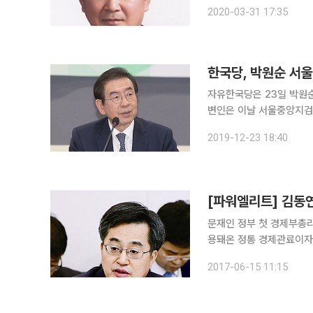
“권영세 시장의 민주당 입
2020-03-31 17:35
한국당, 박원순 서
자유한국당은 23일 박원순 서
변인은 이날 서울중앙지검
위반 혐의로 고발장을 제출했다고 밝혔다. 박 시장이 이달부
2019-12-23 18:40
을 놓고 서울시 25개구를
문재인 정부 첫 경제부총리
용돼온 정통 경제관료이자 
유일하게 문재인 대통령과 인연이 없다. 지명된 당일 언제 지명
2017-06-15 11:15
문에 “문재인 대통령과 일