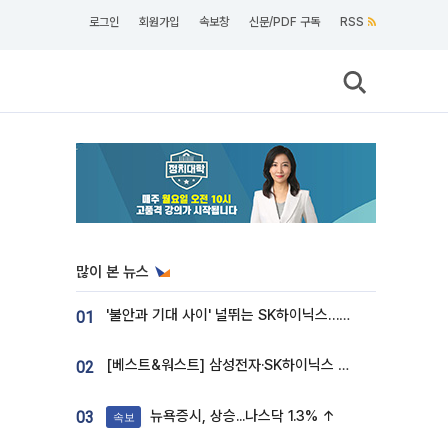
로그인
회원가입
속보창
신문/PDF 구독
RSS
많이 본 뉴스
'불안과 기대 사이' 널뛰는 SK하이닉스…증권가 "HBM4·LTA 기반 펀터멘털 견고"
01
[베스트&워스트] 삼성전자·SK하이닉스 밀린 한 주…상상인증권은 85% 급등
02
뉴욕증시, 상승...나스닥 1.3% ↑
03
속보