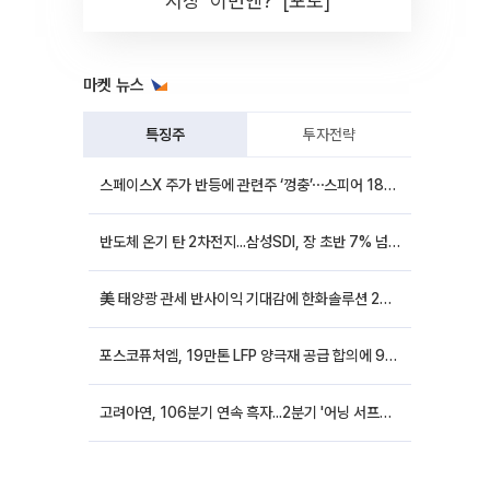
시장 '이번엔?' [포토]
마켓 뉴스
특징주
투자전략
스페이스X 주가 반등에 관련주 ‘껑충’⋯스피어 18%ㆍ에이치브이엠 12%↑
반도체 온기 탄 2차전지...삼성SDI, 장 초반 7% 넘게 껑충
美 태양광 관세 반사이익 기대감에 한화솔루션 20%대·OCI홀딩스 14%대 급등
포스코퓨처엠, 19만톤 LFP 양극재 공급 합의에 9%대 강세
고려아연, 106분기 연속 흑자...2분기 '어닝 서프라이즈'에 장 초반 12%대 강세