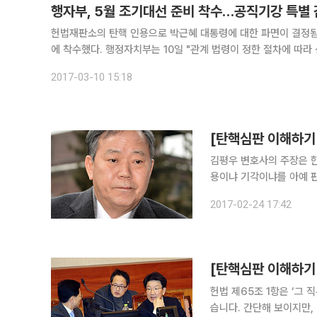
행자부, 5월 조기대선 준비 착수…공직기강 특별 
헌법재판소의 탄핵 인용으로 박근혜 대통령에 대한 파면이 결정됨에
에 착수했다. 행정자치부는 10일 "관계 법령이 정한 절차에 따라 신속히 선거일을 결정하고, 선거사무의 지원과 공명선거를 준비하겠다"고
밝혔다. 공직선거법에 따르면 대통령 궐위로 인한 선거나 재선
2017-03-10 15:18
[탄핵심판 이해하기 
김평우 변호사의 주장은 
용이냐 기각이냐를 아예 판
하는데, 각 소추사유마다
2017-02-24 17:42
요지입니다. 국회가 탄핵
[탄핵심판 이해하기
헌법 제65조 1항은 ‘그
습니다. 간단해 보이지만,