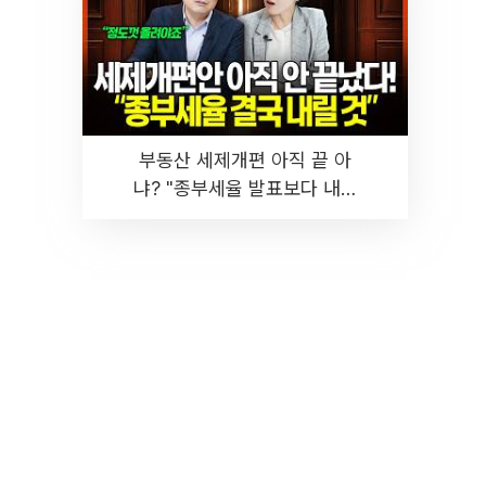
부동산 세제개편 아직 끝 아
냐? "종부세율 발표보다 내릴
것" 장기거주·양도세 전망 I 집
땅지성 I 김인만, 진미윤