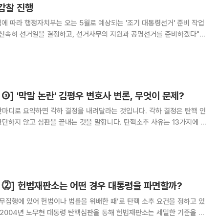
감찰 진행
 따라 행정자치부는 오는 5월로 예상되는 '조기 대통령선거' 준비 작업
거는 60일 이내에 치러야
➂] '막말 논란' 김평우 변호사 변론, 무엇이 문제?
한마디로 요약하면 각하 결정을 내려달라는 것입니다. 각하 결정은 탄핵 인
단하지 않고 심판을 끝내는 것을 말합니다. 탄핵소추 사유는 13가지에 달
 표결을 해야지 하나로 묶어서 탄핵소추 여부를 표결한 것은 잘못이라는 게
소추 의결을 하는 절차가 잘못됐으니 헌재
 ⓶] 헌법재판소는 어떤 경우 대통령을 파면할까?
 직무집행에 있어 헌법이나 법률을 위배한 때’로 탄핵 소추 요건을 정하고 있
 2004년 노무현 대통령 탄핵심판을 통해 헌법재판소는 세밀한 기준을 세