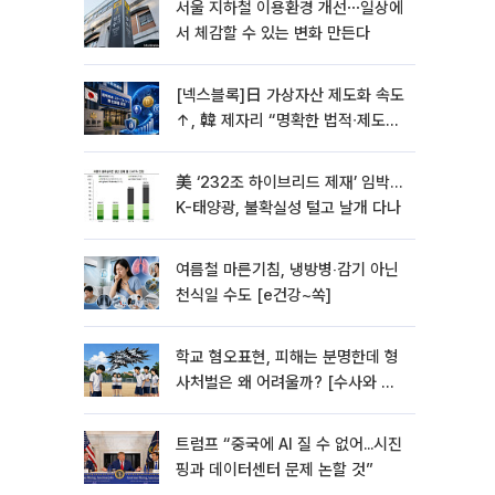
서울 지하철 이용환경 개선⋯일상에
서 체감할 수 있는 변화 만든다
[넥스블록]日 가상자산 제도화 속도
↑, 韓 제자리 “명확한 법적∙제도적
기반 마련 시급”
美 ‘232조 하이브리드 제재’ 임박…
K-태양광, 불확실성 털고 날개 다나
여름철 마른기침, 냉방병‧감기 아닌
천식일 수도 [e건강~쏙]
학교 혐오표현, 피해는 분명한데 형
사처벌은 왜 어려울까? [수사와 재
판]
트럼프 “중국에 AI 질 수 없어...시진
핑과 데이터센터 문제 논할 것”