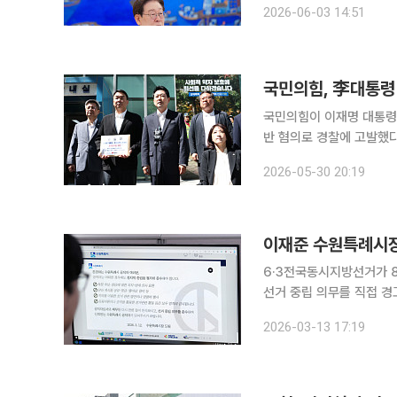
2026-06-03 14:51
거운동이자 정치 중립의무
국민의힘, 李대통령 
국민의힘이 이재명 대통령의
반 혐의로 경찰에 고발했
정치공세를 벌이고 있다고 반박했다. 30일 연합뉴스에 따르면 국민의
2026-05-30 20:19
이재준 수원특례시장,
6·3전국동시지방선거가 
선거 중립 의무를 직접 경고하고 나섰다. 이재준 시장은 12일
9회 전국동시지방선거를 
2026-03-13 17:19
은 회의 때마다 선거 중립