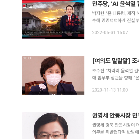
민주당, 'AI 윤석
박지현 "윤 대통령, 제작
수해 명명백백하게 진실 밝혀야" 더불어민주당은 31일 AI(인공지능) 윤석열을
상을 배포한 박영일 국민의힘 남해군
2022-05-31 15:07
본부는 이날 보도자료를 내
조수진 "차라리 윤석열 검찰총장의 
애 법무부 장관을 향해 
다. 조수진 의원은 12일 자신의 페이스북을 통해 "공무원의 '정치적 중립'은 헌법 총강에 나올 정도
2020-11-13 11:00
권영세 안동시장 민
권영세 경북 안동시장이 더
의무를 위반했다며 반발에 나섰다. 김형동 미래통합당 후보는 31일 안