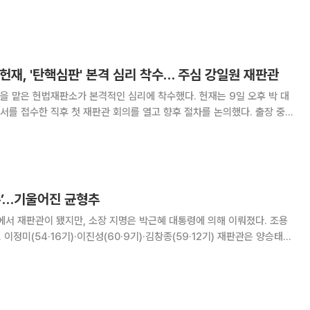
 퇴임한 전직 비서관들과 점
 헌재, '탄핵심판' 본격 심리 착수… 주심 강일원 재판관
헌법재판소가 본격적인 심리에 착수했다. 헌재는 9일 오후 박 대
를 접수한 직후 첫 재판관 회의를 열고 향후 절차를 논의했다. 출장 중
지 못했다. 재판관들은 이날 회의에서 향후 절차를 신
다. 헌재 관계자는 "재판관들은 이번 사건을
수’…기울어진 균형추
에서 재판관이 됐지만, 소장 지명은 박근혜 대통령에 의해 이뤄졌다. 조용
. 이정미(54·16기)·이진성(60·9기)·김창종(59·12기) 재판관은 양승태
당