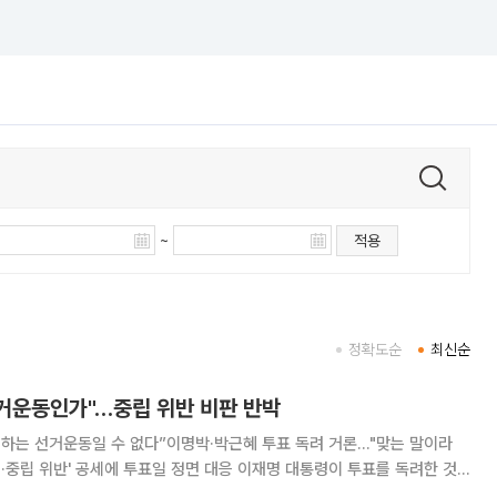
~
적용
정확도순
최신순
선거운동인가"…중립 위반 비판 반박
 하는 선거운동일 수 없다”이명박·박근혜 투표 독려 거론…"맞는 말이라
 공세에 투표일 정면 대응 이재명 대통령이 투표를 독려한 것
방선거 투표 당일 직접 반박에 나섰다. 자신의 '저질' 투표 독려 발언을 선