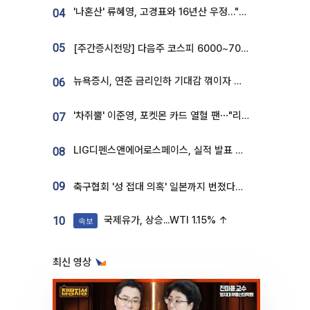
'나혼산' 류혜영, 고경표와 16년산 우정…"자취방서 부모님과 마주쳐"
04
05
[주간증시전망] 다음주 코스피 6000~7000⋯“外人 수급은 정책이 변수”
뉴욕증시, 연준 금리인하 기대감 꺾이자 상승...S&P500 사상 최고치 [종합]
06
'차쥐뿔' 이준영, 포켓몬 카드 열혈 팬⋯"리셀러 처단할 것"
07
LIG디펜스앤에어로스페이스, 실적 발표 후 급락→반등⋯증권가 “28년까지 튼튼”
08
09
축구협회 '성 접대 의혹' 일본까지 번졌다…日 심판 실명 공개
국제유가, 상승...WTI 1.15% ↑
10
속보
최신 영상