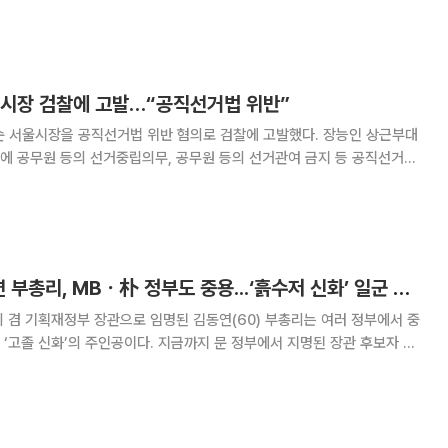
당 발표는 선거를 앞둔 민감한 시기에 민주당 특정 후보 당선을 돕기 위한
것으로 인식할 수밖에 없다”고 비판했다. 이어 “이는
울시장 검찰에 고발…“공직선거법 위반”
울시장을 공직선거법 위반 혐의로 검찰에 고발했다. 장능인 상근부대
에 공무원 등의 선거중립의무, 공무원 등의 선거관여 금지 등 공직선거법
터 서울시의회에서 통과한 새해 예산안
 방문해 설명회를 열고 있다. 이에 대
[파워엘리트] 김동연 부총리, MBㆍ朴 정부도 중용...‘흙수저 신화’ 일군 입지적 인물
 겸 기획재정부 장관으로 임명된 김동연(60) 부총리는 여러 정부에서 중
‘고졸 신화’의 주인공이다. 지금까지 문 정부에서 지명된 장관 후보자 중
 사실을 알게 됐느냐는 기자들의 질
면식도 없고 전화통화를 한 적도 없다.