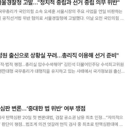
서울경찰청 고발…"정치적 중립과 선거 중립 의무 위반"
 국무총리가 국민의힘 소속 오세훈 서울시장의 주요 사업을 연일 비판하는
거법 위반 혐의로 서울경찰청에 고발했다. 이날 오전 국민의힘 서
위원회 소속 박정훈·배현진·서범수·조은희 의원은 서울 종로구 서울경찰청
을 방문해 고발장을 제출했다. 이들은 내년 지방선거 출마설이 나도는 김
국정원 출신으로 상황실 꾸려…총리직 이용해 선거 준비"
점…총리실 압수수색해야" 김민석 더불어민주당 수석최고위원
령 권한대행 국무총리가 대행직을 유지하고 있는 사태에서 국가정보원 출신
는 믿을 만한 정보가 있다"고 밝혔다. 김 수석최고위원은 이날
 이같이 밝히며 "누구인지도 때가 되면 밝히겠
심판 변론…‘중대한 법 위반’ 여부 쟁점
 검사 탄핵심판 20일 첫 변론대법, 검찰 공소권 남용 최초 인정…“자의적으
법조계 의견 엇갈려 현직 검사 중 최초로 탄핵심판대에 오
 32기) 부산지검 2차장검사에 대한 심리가 20일 본격 시작된다. 헌법재