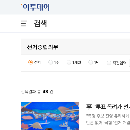
검색
전체
1주
1개월
1년
직접입력
검색결과 총
48
건
李 "투표 독려가 
"특정 후보·진영 유리하게
반론 없어”국힘 '선거 개입·중립 위반'
이 선거운동이냐를 두고 지