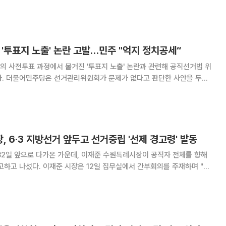
 위반으로 규정한 야권의 비판에 대
'투표지 노출' 논란 고발…민주 "억지 정치공세“
 사전투표 과정에서 불거진 '투표지 노출' 논란과 관련해 공직선거법 위
다. 더불어민주당은 선거관리위원회가 문제가 없다고 판단한 사안을 두고
힘은 이날 서울경찰청에 이 대
통령과 중앙선거관리위원회 관계자에 대한 고발장을 제출했다. 국민의힘은
 6·3 지방선거 앞두고 선거중립 '선제 경고령' 발동
82일 앞으로 다가온 가운데, 이재준 수원특례시장이 공직자 전체를 향해
 집무실에서 간부회의를 주재하며 "제
앞두고 공직자들이 선거 중립을 철저하게 지켜야 한다"며 "간부 공직자들
 의무를 거듭 공지하라"고 강조했다. 김현수 제