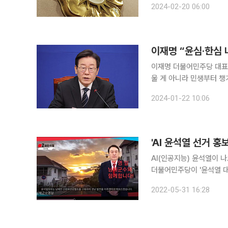
2024-02-20 06:00
판소는 ‘중대한 법 위반’
이재명 “윤심·한심 
이재명 더불어민주당 대표는
울 게 아니라 민생부터 챙겨야 한다”고 비판했다.
위기 해소에 총력을 기울이
2024-01-22 10:06
'AI 윤석열 선거 
AI(인공지능) 윤석열이 
더불어민주당이 '윤석열 대
불어민주당 중앙선대위 공명
2022-05-31 16:28