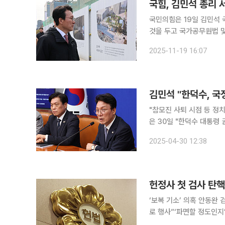
국힘, 김민석 총리 
국민의힘은 19일 김민석
것을 두고 국가공무원법 및 공직선
울지역 및 국회 행정안전
2025-11-19 16:07
김민석 "한덕수, 
"참모진 사퇴 시점 등 정치적·법적 쟁
은 30일 "한덕수 대통
인사들로 상황실을 구성해 운영했다
2025-04-30 12:38
국회에서 기자회견을 열고
헌정사 첫 검사 탄핵
‘보복 기소’ 의혹 안동완
로 행사”‘파면할 정도인지’ 판단이 쟁점…
른 안동완(53·사법연수원