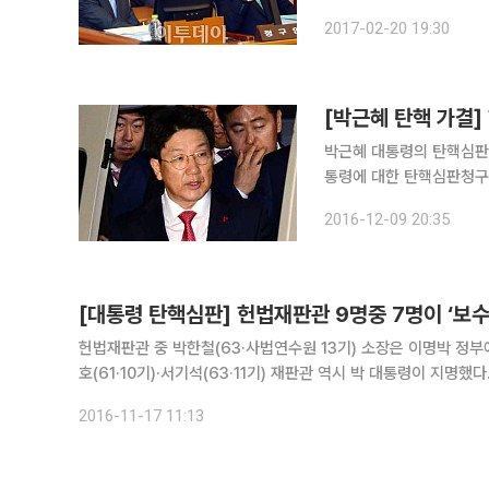
웠습니다. 우선 대통령이 ‘직무집행에 있어’ 한 행위라야 합니다. 사적인 행동은 제외되는 겁니다.
2017-02-20 19:30
2004년 노무현 대통령은
[박근혜 탄핵 가결]
박근혜 대통령의 탄핵심판을 맡은 
통령에 대한 탄핵심판청구서
인 강일원·김이수 재판관은 부득이하게 참석하
2016-12-09 20:35
속하게 진행하기로 결정했
[대통령 탄핵심판] 헌법재판관 9명중 7명이 ‘보
헌법재판관 중 박한철(63·사법연수원 13기) 소장은 이명박 정부
호(61·10기)·서기석(63·11기) 재판관 역시 박 대통령이 지명했다
대법원장에 의해 자리에 올랐고, 김이수(63·9기) 재판관은 민주
2016-11-17 11:13