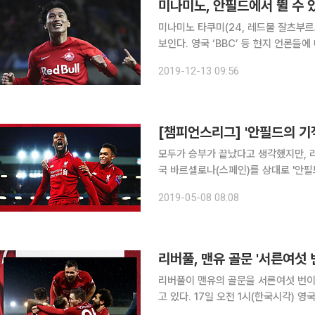
미나미노, 안필드에서 뛸 수 
미나미노 타쿠미(24, 레드불 잘츠부르
보인다. 영국 ‘BBC’ 등 현지 언론들에 따르면 미나미노가 내년 1월 겨울 이적 시장을 통해 리버풀로
이적하리라 전망했다. 두 클럽이 이마미
2019-12-13 09:56
드 선이라고 구체적으로 언급됐다. 금
모두가 승부가 끝났다고 생각했지만, 
국 바르셀로나(스페인)를 상대로 '안필드의 기적'을 만들었다.
의 안필드에서 열린 '2018-2019시
2019-05-08 08:08
와의 경기에서
리버풀, 맨유 골문 '서른여섯 
리버풀이 맨유의 골문을 서른여섯 번이
고 있다. 17일 오전 1시(한국시각) 영국 리버풀 안필드에서 2018-2019 잉글리시 프리미어리그
(EPL) 17라운드 경기가 열렸다. 