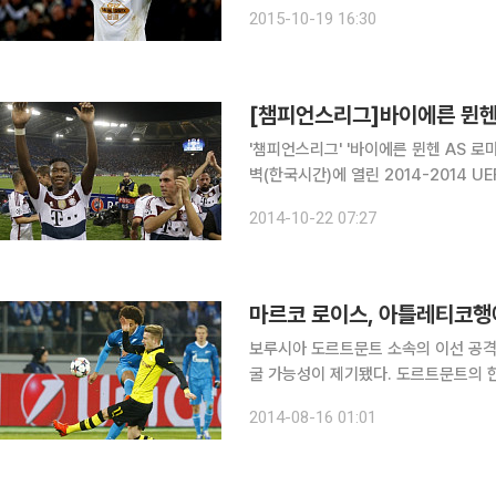
티와의 경기에서 기성용이 전술적으로 중요한 위
2015-10-19 16:30
이 볼 소유와 패스 능력에서 강점을 
'챔피언스리그' '바이에른 뮌헨 AS 로마' 'CSKA 
벽(한국시간)에 열린 2014-2014 
기에서 무려 7골을 몰아치며 로마에 7-1로 대승을 거뒀다. 바이
2014-10-22 07:27
막아낸 뒤 전반 9분만에 아르옌 로벤이
마르코 로이스, 아틀레티코행에
보루시아 도르트문트 소속의 이선 공격
굴 가능성이 제기됐다. 도르트문트의 한스-요아힘 바츠케는 "로이스의 이적은 절대 없을 것"이라며
절대 이적 불가 방침을 고수하고 있는 
2014-08-16 01:01
일 오후(한국시간) "아틀레티코 마드