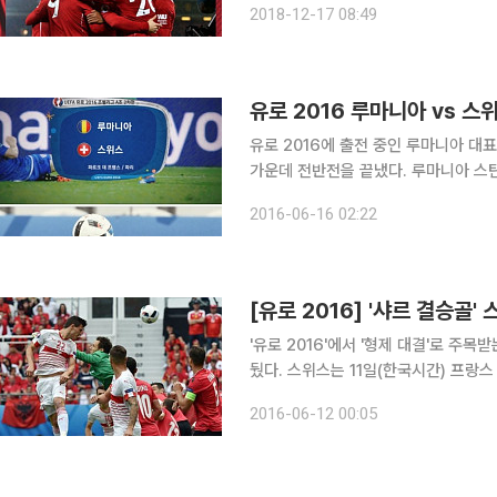
2018-12-17 08:49
1 승리를 거머쥐었다. 점수보다 
유로 2016 루마니아 vs 
유로 2016에 출전 중인 루마니아 대
가운데 전반전을 끝냈다. 루마니아 스
을 펼쳤다. 스탄쿠가 득점에 성공한 대신 샤키리는 침묵했다. 
2016-06-16 02:22
시간) 스위스와의 유로 2016 A조 조
'유로 2016'에서 '형제 대결'로 주
뒀다. 스위스는 11일(한국시간) 프랑스 렌스 스타드 볼라에르 델레리스에서 열린 '유로 2016' A조
조별예선 1차전 알바니아와의 경기에서 파
2016-06-12 00:05
는 전반 35분 로릭 카나가 경고 누적