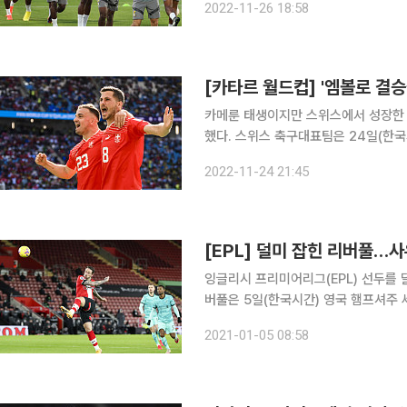
2022-11-26 18:58
[카타르 월드컵] '엠볼로 결승
카메룬 태생이지만 스위스에서 성장한 
했다. 스위스 축구대표팀은 24일(한국시간) 카타르 알와크라 알자눕 스타디움에서 열린 '2022 카
타르 월드컵' 조별리그 G조 1차전 카
2022-11-24 21:45
'2014 브라질 월드컵'과 '2018 러
[EPL] 덜미 잡힌 리버풀…사
잉글리시 프리미어리그(EPL) 선두를 
버풀은 5일(한국시간) 영국 햄프셔주 세
사우스햄튼과의 원정 경기에서 0-1로 패하며 3경
2021-01-05 08:58
버풀은 9승 6무 2패(승점 33)로 선