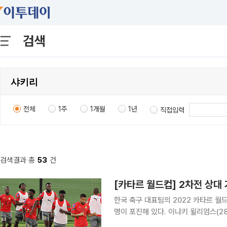
검색
전체
1주
1개월
1년
직접입력
검색결과 총
53
건
[카타르 월드컵] 2차전 상대
한국 축구 대표팀의 2022 카타르 월
명이 포진해 있다. 이냐키 윌리엄스(2
비언) 등은 유럽 무대에서 뛰는 핵심 