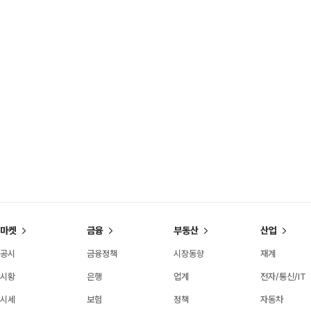
마켓
금융
부동산
산업
공시
금융정책
시장동향
재계
시황
은행
업계
전자/통신/IT
시세
보험
정책
자동차