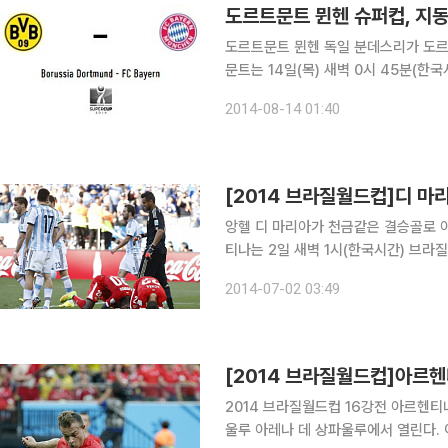
도르트문트 뮌헨 슈퍼컵, 지동
도르트문트 뮌헨 독일 분데스리가 도르트문트와 바이에른 뮌헨 경기의 라인업이 공개됐다. 도르트
문트는 14일(목) 새벽 0시 45분(
슈퍼컵 경기를 치른다. 이날 경기에 앞서 두 팀은 출전 명단을 발표했다. 도르트문트는 공격수에 치
2014-08-14 01:40
로 임모빌레와 피에르에메릭 아우바메양
앙헬 디 마리아가 천금같은 결승골로 아르
티나는 2일 새벽 1시(한국시간) 브라
에서 전후반을 득점없이 0-0으로 비긴
2014-07-02 03:49
못한 양팀은 연장 후반전도 거의 끝나
2014 브라질월드컵 16강전 아르헨티
울루 아레나 데 상파울루에서 열린다. 이날 경기는 아르헨티나의 간판 공격수 리오넬 메시와 스위스