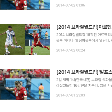
의 간판 공격수 셰르단 샤키리간의 맞대결로도 관심을 
2014-07-02 01:06
가능성이 높은 가운데 해외 유명 베팅
[2014 브라질월드컵]아르헨티
2014 브라질월드컵 16강전 아르헨티
울루 아레나 데 상파울루에서 열린다. 경기를 앞두고 양팀은 선발 명단을 공개했다. 아르헨티나는
간판 공격수 리오넬 메시를 곤잘로 이
2014-07-02 00:24
화했다. 앙헬 디 마리아와 하비에르 마
2일 새벽 1시(한국시간) 브라질 상파
라질월드컵 16강전을 치른다. 많은 사람들은 리오넬 메시, 곤잘로 이과인, 에제키엘 라베찌, 앙헬 디
마리아 등 스타급 선수들을 다수 보유
2014-07-01 23:03
않은 수비 조직력을 갖추고 있는데다 