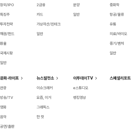
장외/IPO
2금융
분양
중화학
특징주
카드
일반
항공/물류
투자전략
가상자산/핀테크
유통
채권/펀드
일반
의료/바이오
환율
중기/벤처
국제시황
일반
일반
문화·라이프
뉴스발전소
이투데이TV
스페셜리포트
관광
이슈크래커
e스튜디오
방송/TV
요즘, 이거
랭킹영상
영화
그래픽스
음악
한 컷
공연/출판