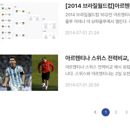
2014 브라질월드컵 16강전 아르헨티
울루 아레나 데 상파울루에서 열린다. 리오넬 메시가 이끄는 아르헨티나는 브라질과 더불어 강력한
우승후보로 꼽히고 있다. 반면 스위스
2014-07-01 21:24
지막 경기였던 온두라스전에서는 셰르
아르헨티나 스위스 전력비교,
아르헨티나 스위스 전력비교 메시 유럽
나다. 스위스와 아르헨티나는 2일 오전 1시(한국시간) 브라질 상파울루의 코린치앙스 경기장에서
2014 브라질월드컵 16강전을 펼친다. 객관적인 전력은 아르헨티나가 앞선다. 28년 만의 정상에 
2014-07-01 20:54
전하는 아르헨티나는 특급 공격수 리오
1
2
3