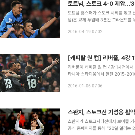
토트넘, 스토크 4-0 제압…'3
토트넘 홋스퍼가 스토크 시티를 꺾고 
넘)은 교체 투입돼 3분간 그라운드를 누볐다. 토트넘은 19일(한국시간) 영국 스토크
리타니아 스타디움에서 열린 2015-2
2016-04-19 07:02
원정 경기에서 3-0 승리를 거뒀다. 
리버풀이 캐피탈 원 컵 4강 1차전에서 스토크 시티를 제압했
타니아 스타디움에서 열린 2015-201
를 거뒀다. 이날 리버풀은 공격진에 파르미누, 랄라나, 쿠티뉴를, 중원에 엠레 찬, 조 앨런, 루카스를
2016-01-06 07:06
배치했다. 포백은 모레토, 로브렌, 투레
스완지, 스토크전 기성용 활약
스완지가 스토크시티전에서 보여줄 기성용의 활약에 
공식 홈페이지를 통해 “20일 열리는 2