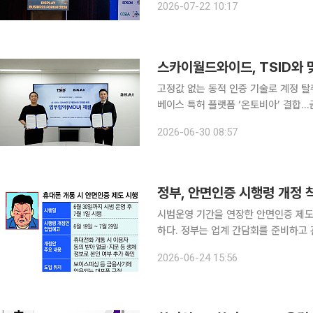
2026-07-22 10:17
스플레이 비즈니스포럼 2026' 기조연설
고정값 없는 동적 인증 기술로 계정 
베이스 특허 플랫폼 ‘온토비아’ 결합…금융·공공 시장 조준 인공지
(DB) 솔루션 기업 스카이월드와이드(S
2026-06-30 08:57
차세대 AI 인프라 시장에 진출한다. 
정부, 안면인증 시행령 개정 
시범운영 기간을 연장한 안면인증 제도
하다. 정부는 업계 간담회를 준비하고
포폰 적발의 상당수를 차지하는 외국인
2026-06-24 15:56
24일 통신업계에 따르면 7월 1일 