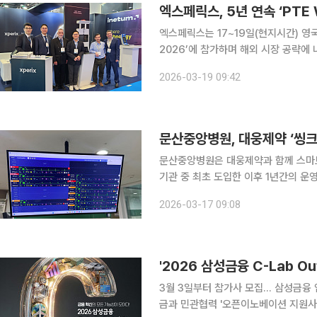
엑스페릭스는 17~19일(현지시간) 영국
2026’에 참가하며 해외 시장 공략에 나선다고 19일 밝혔
하며 공항 디지털 전환 분야에서 입지를 지속해서 강화하고
2026-03-19 09:42
스 IT 서비스 기업 Inetum과 공동 
문산중앙병원은 대웅제약과 함께 스마트 
기관 중 최초 도입한 이후 1년간의 
도약하게 됐다고 17일 밝혔다. 문산중앙병원은 환자와 보호자의 심리적 안정을 높이고 스마트한 의
2026-03-17 09:08
료 대응 체계를 구축하기 위해 2024년
'2026 삼성금융 C-Lab Ou
3월 3일부터 참가사 모집… 삼성금융
금과 민관협력 '오픈이노베이션 지원사업' 기회도 제공 삼성 금융관