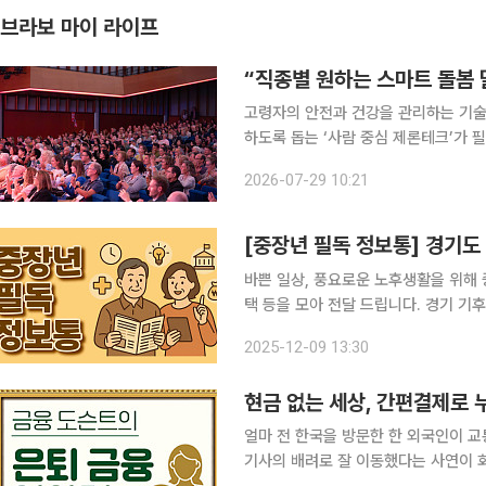
브라보 마이 라이프
“직종별 원하는 스마트 돌봄 
고령자의 안전과 건강을 관리하는 기술
하도록 돕는 ‘사람 중심 제론테크’가 필요하다는 의견이 
크놀로지학회 한국지부, 총신대학교와 함
2026-07-29 10:21
으로 개최했다. 제론테크(Gerontech
[중장년 필독 정보통] 경기도
바쁜 일상, 풍요로운 노후생활을 위해 
택 등을 모아 전달 드립니다. 경기 기후보험 시행, 기후재난도 지원받을 수 있다! 경기도가 전국 최초
로 도입한 ‘경기 기후보험’이 시행 8개
2025-12-09 13:30
가운데 98%인 4만 1444
현금 없는 세상, 간편결제로
얼마 전 한국을 방문한 한 외국인이 교
기사의 배려로 잘 이동했다는 사연이 화