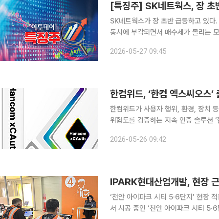
[특징주] SK네트웍스, 장 
SK네트웍스가 장 초반 급등하고 있다.
동시에 부각되면서 매수세가 몰리는 모습이다. 27일 오전 9시40분 SK네트웍스
21.52% 오른 1만3270원에 거래되고 있다.
2026-05-27 09:45
존 렌털·호텔·정보통신 사업을 넘어 AI
한컴위드, ‘한컴 엑스씨오스’
한컴위드가 사용자 행위, 환경, 장치 
위험도를 검증하는 지속 인증 솔루션 ‘한
밝혔다. 한컴 엑스씨오스는 사용자, 장치, 환경, 세션을 유기적으로 연결해 인증 체인을 확장한 솔루
2026-05-26 09:42
션이다. 물리적 맥락(실내외 위치, 주변
IPARK현대산업개발, 현장 
‘천안 아이파크 시티 5·6단지’ 현장 적용 IPARK현대산업개발은 충남 천안시 서북구 성성동
서 시공 중인 ‘천안 아이파크 시티 5·