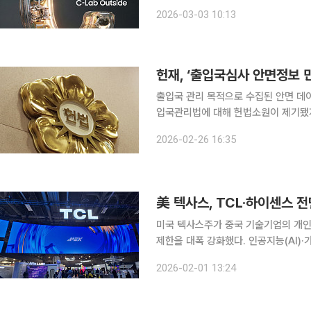
래금융 혁신을 위한 여정에 나선다. 삼성금융네트웍스(삼성생명, 삼성화재, 삼성카드, 삼성증권, 이
2026-03-03 10:13
하 ‘삼성금융’)가 삼성벤처투자와 공동
헌재, ‘출입국심사 안면정보 
출입국 관리 목적으로 수집된 안면 데
입국관리법에 대해 헌법소원이 제기됐지
료돼 생체정보가 파기된 만큼 권리보호의 
2026-02-26 16:35
오후 헌재는 민변 등 시민단체가 ‘인천
美 텍사스, TCL·하이센스 
미국 텍사스주가 중국 기술기업의 개인
제한을 대폭 강화했다. 인공지능(AI)
여된 합작법인(JV)과 공급망 전반에 대한 경계심도 커지고
2026-02-01 13:24
그 애벗 주지사는 최근 성명을 통해 중국