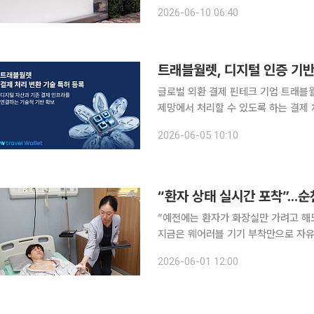
에 추가 투자하며 1대 주주 지위를 확보
2026-06-10 06:40
목해 미래 정밀의료 시장 선점에 나선
트래블월렛, 디지털 인증 기
글로벌 외환 결제 핀테크 기업 트래블월
제망에서 처리할 수 있도록 하는 결제 처리 
다양한 디지털 인증 정보를 기존 카드
2026-06-05 10:10
라 여러 형태의 디지털 코드와 무선 신
“환자 상태 실시간 포착”...
“예전에는 환자가 화장실만 가려고 해도
지금은 웨어러블 기기 부착만으로 자유
않아도 돼 업무 효율이 크게 높아졌습니다.” 지난달 29일 찾은 순천향대학교부천병원 
2026-06-01 12:00
들은 스마트 병상 모니터링 시스템 ‘씽크