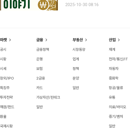
고 버스를 타려는 시민을 본 적이 있다
2025-10-30 08:16
시민은 다른 승객이 교통카드를 찍어줘
마켓
금융
부동산
산업
공시
금융정책
시장동향
재계
시황
은행
업계
전자/통신/IT
시세
보험
정책
자동차
장외/IPO
2금융
분양
중화학
특징주
카드
일반
항공/물류
투자전략
가상자산/핀테크
유통
채권/펀드
일반
의료/바이오
환율
중기/벤처
국제시황
일반