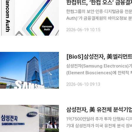
한컴위드, ‘한컴 오스’ 금융
한컴그룹의 보안·인증·디지털금융 전문 
Auth)’가 금융결제원의 바이오정보 분산
의 바이오정보 분산관리업무 성능평가는
2026-06-19 10:15
하는 시스템의 기술 성능과 보안성을 
[BioS]삼성전자, 美엘리먼트
삼성전자(Samsung Electroni
(Element Biosciences)에 전
리먼트의 시리즈E 투자에 참여해 1억7
2026-06-10 09:13
다. 앞서 삼성전자는 2024년 7월 
1억7500만달러 추가 투자 단행AI·
기대 삼성전자가 미국 유전체 분석 장비 기업 엘리먼트 바이오사이언스(Element Biosciences)