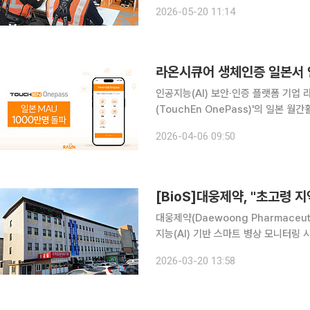
톱 근로자 관리 체계를 도입했다고 20일 밝혔다. 이번 체계는 종이 문서와 담
2026-05-20 11:14
하던 기존 안전·보건 관리 방식을 디지
인공지능(AI) 보안·인증 플랫폼 기업 
(TouchEn OnePass)'의 일본 
다. 터치엔 원패스는 비밀번호나 별도 인증서 없이 지문·안면·정맥 등의 생체정보로 간편하고 안전
2026-04-06 09:50
한 본인인증을 지원한다. 이용자 증가가
[BioS]대웅제약, "초고령 
대웅제약(Daewoong Pharmace
지능(AI) 기반 스마트 병상 모니터링 
모델 구축에 나섰다고 20일 밝혔다. 
2026-03-20 13:58
태를 24시간 실시간으로 모니터링할 