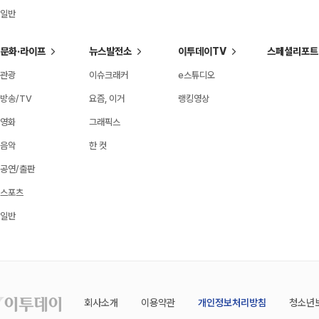
일반
문화·라이프
뉴스발전소
이투데이TV
스페셜리포트
관광
이슈크래커
e스튜디오
방송/TV
요즘, 이거
랭킹영상
영화
그래픽스
음악
한 컷
공연/출판
스포츠
일반
회사소개
이용약관
개인정보처리방침
청소년