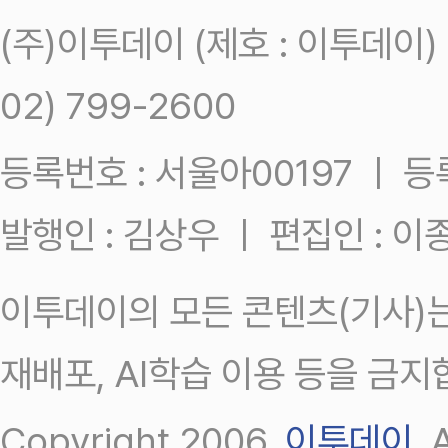
(주)이투데이 (제호 : 이투데이
02) 799-2600
등록번호 : 서울아00197 ㅣ 등록일
발행인 : 김상우 ㅣ 편집인 : 
이투데이의 모든 콘텐츠(기사)는
재배포, AI학습 이용 등을 금지
Copyright 2006.
이투데이
.