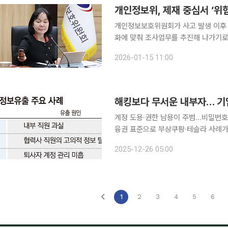
개인정보위, 제재 중심서 ‘위
개인정보보호위원회가 사고 발생 이후 
화에 맞춰 조사업무를 추진해 나가기로 
의 전환으로 데이터 집중도가 심화되면
2026-01-15 11:00
이다. 14일 개인정보위는 제1회 전
해킹보다 무서운 내부자… 기업
계정 도용·권한 남용이 주범…비밀번호 
융권 표준으로 부상쿠팡·테슬라 사례가 경고…내
와 금융권을 중심으로 내부자에 의한 
2025-12-26 05:00
‘인재(人災)’가 기업 보안의 최대 리스
1
2
3
4
5
6