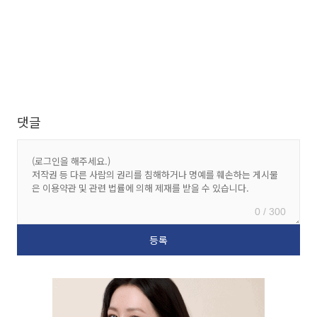
댓글
0 / 300