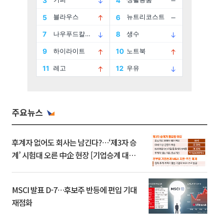
주요뉴스
후계자 없어도 회사는 남긴다?…‘제3자 승
계’ 시험대 오른 中企 현장 [기업승계 대전
환]
MSCI 발표 D-7…후보주 반등에 편입 기대
재점화