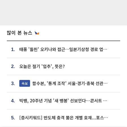
많이 본 뉴스
태풍 '돌핀' 오키나와 접근…일본기상청 경로 업데이트
1.
오늘은 절기 '입추', 뜻은?
2.
합수본, '통계 조작' 서울·경기·충북 선관위 등 추가 압수수색
속보
3.
빅뱅, 20주년 기념 '새 뱅봉' 선보인다⋯콘서트 앞두고 팝업 개최
4.
[증시키워드] 반도체 충격 뚫은 개별 호재...포스코퓨처엠·에코프로·한화솔루션 '눈길'
5.