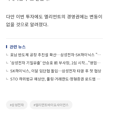
다만 이번 투자에도 엘리먼트의 경영권에는 변동이
없을 것으로 알려졌다.
관련 뉴스
호남 반도체 공장 추진설 확산…삼성전자·SK하이닉스 "아는 바 없다"
'삼성전자 기밀유출' 안승호 前 부사장, 2심 시작..."영업비밀 여부 다툴 것"
SK하이닉스, 이달 임단협 돌입⋯삼성전자 타결 후 첫 협상
STO 하위법규 예상안, 풀링·거래한도·정형증권 로드맵 제시
#삼성전자
#엘리먼트바이오사이언스