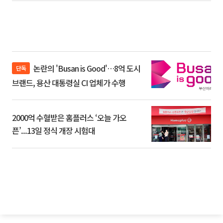
논란의 'Busan is Good'…8억 도시
단독
브랜드, 용산 대통령실 CI 업체가 수행
2000억 수혈받은 홈플러스 ‘오늘 가오
픈’...13일 정식 개장 시험대