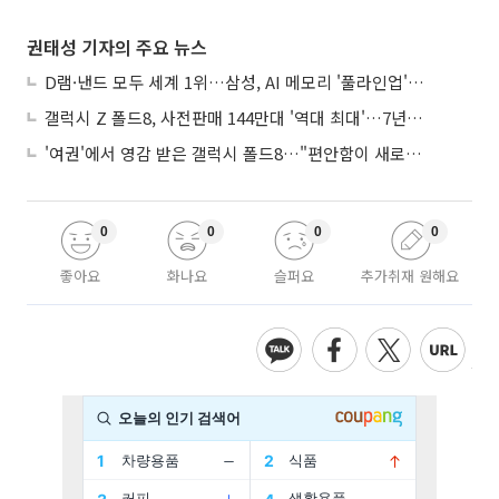
권태성 기자의 주요 뉴스
D램·낸드 모두 세계 1위…삼성, AI 메모리 '풀라인업'으로 승부
갤럭시 Z 폴드8, 사전판매 144만대 '역대 최대'…7년만에 갤노트10 기록 넘어
'여권'에서 영감 받은 갤럭시 폴드8…"편안함이 새로운 디자인 경쟁력"
0
0
0
0
좋아요
화나요
슬퍼요
추가취재 원해요