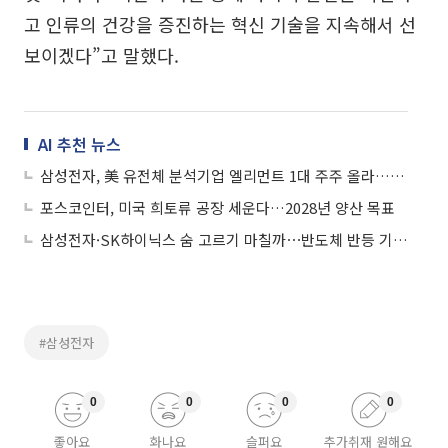
고 인류의 건강을 증진하는 혁신 기술을 지속해서 선
보이겠다”고 말했다.
AI 추천 뉴스
삼성전자, 美 유전체 분석기업 엘리먼트 1대 주주 올라…정밀의료 시장 선점 나선다
포스코인터, 미국 희토류 공장 세운다…2028년 양산 목표
삼성전자·SK하이닉스 숨 고르기 마칠까⋯반도체 반등 기대↑
#삼성전자
0
0
0
0
좋아요
화나요
슬퍼요
추가취재 원해요