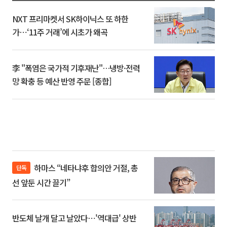
NXT 프리마켓서 SK하이닉스 또 하한
가⋯‘11주 거래’에 시초가 왜곡
李 "폭염은 국가적 기후재난"…냉방·전력
망 확충 등 예산 반영 주문 [종합]
하마스 “네타냐후 합의안 거절, 총
단독
선 앞둔 시간 끌기”
반도체 날개 달고 날았다⋯'역대급' 상반