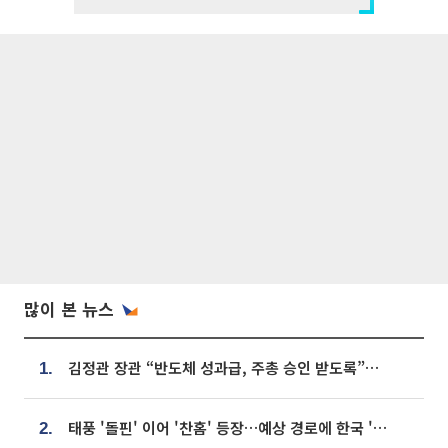
많이 본 뉴스
김정관 장관 “반도체 성과급, 주총 승인 받도록”…상법·자본시장법 개정 시사
1.
태풍 '돌핀' 이어 '찬홈' 등장…예상 경로에 한국 '한숨'
2.