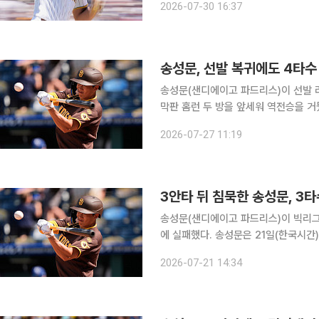
2026-07-30 16:37
마차도의 연속 안타, 타이 프랜스의 몸
송성문, 선발 복귀에도 4타수
송성문(샌디에이고 파드리스)이 선발 
막판 홈런 두 방을 앞세워 역전승을 거뒀다. 송성문은 27일(한국시간) 미국 플로리다주
디포 파크에서 열린 2026 미국프로야
2026-07-27 11:19
3안타 뒤 침묵한 송성문, 
송성문(샌디에이고 파드리스)이 빅리그
에 실패했다. 송성문은 21일(한국시간) 미국 조지아주 애틀랜타의 트루이스트파크에서 열린 2026
미국프로야구 메이저리그(MLB) 애틀
2026-07-21 14:34
해 3