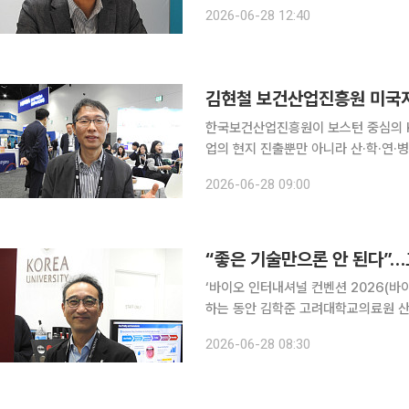
샌디에이고에서 열린 ‘바이오 인터내셔
2026-06-28 12:40
분쟁 결과가 글로벌 파트너들과의 협상
한국보건산업진흥원이 보스턴 중심의 K
업의 현지 진출뿐만 아니라 산·학·연·병
주기 지원 플랫폼으로 역할을 넓힌다는 구상이다. 김현철 한국보건산업진흥
2026-06-28 09:00
(현지시간) 미국 샌디에이고에서 열린 
‘바이오 인터내셔널 컨벤션 2026(바
하는 동안 김학준 고려대학교의료원 
찾아다녔다. 유망 기술을 소개하는 데서
2026-06-28 08:30
폼’ 역할을 하기 위