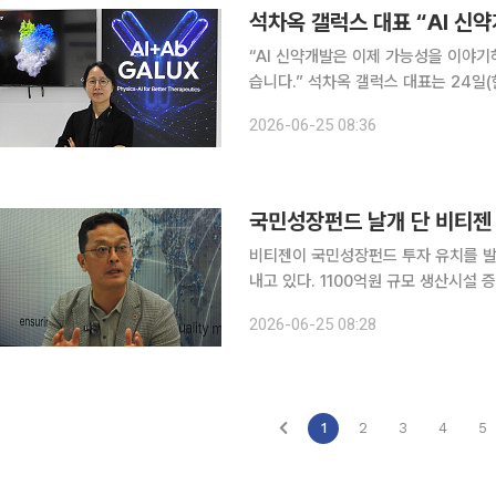
“AI 신약개발은 이제 가능성을 이야
습니다.” 석차옥 갤럭스 대표는 24일(현지시간) 미국 샌디에이고에서 열린 ‘2026 바이오 인터내셔
널 컨벤션(바이오 USA)’에 참석해 
2026-06-25 08:36
개발에 얼마나 활용할 수 있는지를 보
국민성장펀드 날개 단 비티젠 
비티젠이 국민성장펀드 투자 유치를 발
내고 있다. 1100억원 규모 생산시설
며 ‘국내 중심 CDMO’에서 ‘글로벌 CDMO’
2026-06-25 08:28
는 24일(현지시간) 미국 샌디에이고에서
1
2
3
4
5