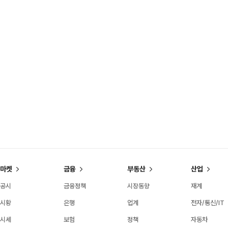
마켓
금융
부동산
산업
공시
금융정책
시장동향
재계
시황
은행
업계
전자/통신/IT
시세
보험
정책
자동차