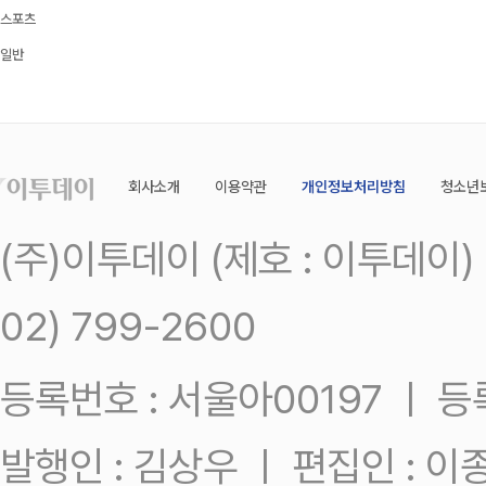
스포츠
일반
회사소개
이용약관
개인정보처리방침
청소년
(주)이투데이 (제호 : 이투데이
02) 799-2600
등록번호 : 서울아00197 ㅣ 등록일
발행인 : 김상우 ㅣ 편집인 : 