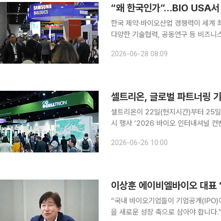
“왜 한국인가”…BIO USA
한국 제약·바이오산업 경쟁력이 세계 
다양한 기술협력, 공동연구 등 비즈니
28일 본지 취재를 종합하면 미국 샌디
2026-06-28 08:09
터내셔널 컨벤션2026(바이오USA)’
셀트리온, 글로벌 파트너링 
셀트리온이 22일(현지시간)부터 25
시 행사 ‘2026 바이오 인터내셔널 컨벤
한 사업 분야에서 글로벌 파트너링 기
2026-06-26 10:00
일 밝혔다. 바이오USA는 전 세계 
“국내 바이오기업들이 기업공개(IPO)
을 새로운 성장 축으로 삼아야 합니다.” 이상훈 에이비엘바이오 대표는 24일(현지시간) 미국 