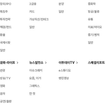
장외/IPO
2금융
분양
중화학
특징주
카드
일반
항공/물류
투자전략
가상자산/핀테크
유통
채권/펀드
일반
의료/바이오
환율
중기/벤처
국제시황
일반
일반
문화·라이프
뉴스발전소
이투데이TV
스페셜리포트
관광
이슈크래커
e스튜디오
방송/TV
요즘, 이거
랭킹영상
영화
그래픽스
음악
한 컷
공연/출판