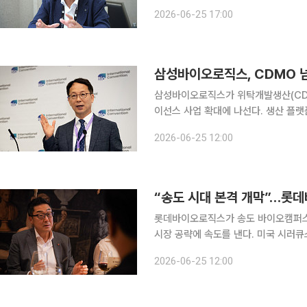
에이고에서 열린 ‘바이오 인터내셔널 컨
2026-06-25 17:00
산업의 구조적 한계를 진단하며 이같이 
삼성바이오로직스, CDMO 넘
삼성바이오로직스가 위탁개발생산(CDM
이선스 사업 확대에 나선다. 생산 플랫
셔틀까지 차세대 기술을 선제적으로 확
2026-06-25 12:00
한다는 전략이다. 정형남 
롯데바이오로직스가 송도 바이오캠퍼스 
시장 공략에 속도를 낸다. 미국 시러큐
체계를 구축하고 글로벌 고객사 확보에 본격 나선다는 전
2026-06-25 12:00
는 23일(현지시간) 미국 샌디에이고에