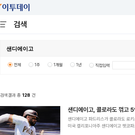
검색
전체
1주
1개월
1년
직접입력
검색결과 총
128
건
샌디에이고, 콜로라도 꺾고 
샌디에이고 파드리스가 콜로라도 로키스를 꺾고 5연승을
미국 캘리포니아주 샌디에이고 펫코파크
도와의 홈경기에서 3-1로 승리했다. 승부는 4회말 갈렸다. 샌디에이고는 제이크 크로넨워스와 매니