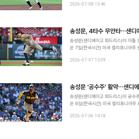
2026-07-08 15:46
수 무안타를 기록했다. 
송성문, 4타수 무안타⋯샌디에
송성문(샌디에이고 파드리스)이 이틀 연속
은 7일(한국시간) 미국 캘리포니아주
리그(MLB) 애리조나 다이아몬드백스
2026-07-07 15:09
그쳤다. 전날 로스앤젤레스 다저스
송성문 ‘공수주’ 활약⋯샌디에
송성문(샌디에이고 파드리스)이 공수주에서
은 6일(한국시간) 미국 캘리포니아주
미국프로야구 메이저리그(MLB) 로스
2026-07-06 14:18