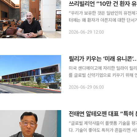
“우리가 보유한 것은 일반인의 유전체
터에는 왜 환자가 아픈지에 대한 단서가 담겨 있습니다.” 29일 본
진단기업 쓰리빌리언이 10만 건 이상의
2026-06-29 12:00
업으로의 전환에 속도를 내고 있다. 단
릴리가 키우는 ‘미래 유니콘’
미국 샌디에이고에 자리한 일라이 릴리의 
를 글로벌 신약기업으로 키우기 위해 
지 연결하는 ‘신약 인큐베이터’였다. 25일(현지시간) 본지가 방문한 게이트웨이 랩스 문을 열자 일
2026-06-29 06:00
반 연구시설과는 사뭇 다른 풍경이 펼
“글로벌 제약사들이 플랫폼 기술을 평
다. 기술이 좋아도 특허가 흔들리면 사업은 지속될 수 없습