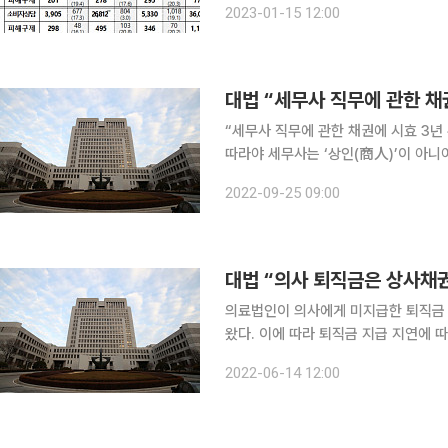
2023-01-15 12:00
휴 전후로 소비자 피해 발생 우려가 큰
대법 “세무사 직무에 관한 채
“세무사 직무에 관한 채권에 시효 3년
따라야 세무사는 ‘상인(商人)’이 아니어서 세무사 직무에 관한 채권 소멸시효는 상사채권 소멸시효
3년이 아닌, 일반적인 민사채권 소멸시효 10
2022-09-25 09:00
심 박정화 대법관)는 25일 세무대리 
대법 “의사 퇴직금은 상사채
의료법인이 의사에게 미지급한 퇴직금 
왔다. 이에 따라 퇴직금 지급 지연에
맞다고 봤다. 대법원 3부(주심 이흥구 대법관)는 14일 의사 A 씨 등이 B 의료법인을 상대로 낸 임금
2022-06-14 12:00
소송 상고심에서 원고 일부 승소 판결한