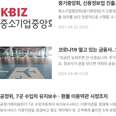
중기중앙회, 신용정보업 진출
중소기업중앙회(중기중앙회)가 신용정보
출 업무롤 보다 전문적으로 시행할 수 있단 판단에서다. 22일 중
최근 이사회에서 신용정보회사에 투자하는 안건을 의결했다. 
2021-04-22 20:05
과 함께 올해 상반기 내로 신용정보회
코로나19 떨고 있는 금융사...
“조금만 늦춰주면 안 되겠습니까. 주기
죠. 항공사가 문을 닫으면 어차피 금융
할 처지 아닙니까?” 8일 서울 여의도에 자리 잡은 A금융사 투자은행(IB)사무실. 실무자 A팀장은 신
2020-04-08 10:29
종 코로나바이러스 감염증(코로나19)
공정위, 7곳 수입차 유지보수ㆍ환불 이용약관 시정조치
공정거래위원회가 7곳 수입자동차의 유지보수서비스 이용약관을 점검해 시정조치를 내렸다. 공정위는 7개 수입자
보수서비스 이용약관을 점검하고 중도 계약해지 등 고객에게 불리한 5개 유형의 불공