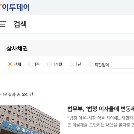
검색
전체
1주
1개월
1년
직접입력
검색결과 총
24
건
법무부, ‘법정 이자율에 변동
“법정 이율-시장 이율 차이에…채권자‧채무자 이익‧손실 
동 이율제를 도입하는 내용을 골자로 한 상법 일
적용되는 법정 이자율을 금리‧물가 등