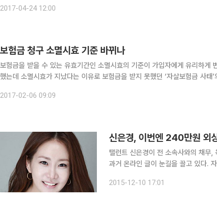
메르세데스벤츠코리아, 재규어랜드로버코리아, 한국닛산, 한불모터스, 혼다코
2017-04-24 12:00
보험금 청구 소멸시효 기준 바뀌나
보험금을 받을 수 있는 유효기간인 소멸시효의 기준이 가입자에게 유리하게 
했는데 소멸시효가 지났다는 이유로 보험금을 받지 못했던 ‘자살보험금 사태’의 재발을 막기 위해서다.
병두 더불어민주당 의원(국회 정무위원회 소속)은 소멸시효 기준 및 기간을 변
2017-02-06 09:09
신은경, 이번엔 240만원 외
탤런트 신은경이 전 소속사와의 채무,
과거 온라인 글이 눈길을 끌고 있다. 자신을 수입의류 운영자로 밝힌 A씨는 지난 2010년 3월, ‘탤런
트 신은경이 옷을 가져가고 대금을 지불
2015-12-10 17:01
야 대금을 지불 받을 수 있나?’라는 