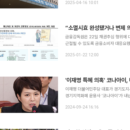
2025-04-16 10:01
다. 현행 상법 제54조는 상행위로 인
“소멸시효 완성됐거나 변제 의
금융감독원은 22일 채권추심 행위에 
근절될 수 있도록 금융소비자 대응요령을 안내했다. 우선, 부당한 채권추
기 위해서는 내 채무정보를 확인해 본인 
2025-01-22 12:00
금융채권의 경우 채권추심 착수 통지서
이재명 더불어민주당 대표가 경기도지사로 재직하던 시절 각종 특혜를 받았다는 의혹에 휩싸였던
경기지역화폐 운용사 ‘코나아이’가 내
됐다. 김은혜 국민의힘 의원(경기 분당
2024-09-24 16:16
도와 맺은 ‘경기지역화폐 공동운영대행