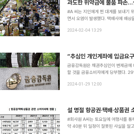
과도한 위약금에 물품 파손…
#A 씨는 지인에게 찐 대게를 보내기 
면서 오염이 발생했다. 택배사에 배상
할 수 없다고 답변했다. #B 씨는 가지고 있던 모바일 상품권의 유효기간이 지나도록 사용하지 못했
2024-02-04 13:29
다. B 씨는 발행일로부터 5년이 지나지
금융감독원은 채권추심인이 변제금에 대
할 것을 금융소비자에게 당부했다. 29일 금감원은 불법채권 추심으로 인한 금융소비자 피해를 예방
하기 위해 소비자경보 ‘주의’ 단계를 
2024-01-29 12:00
응요령’, ‘채무감면 진행 시 주의사항 
설 명절 항공권·택배·상품권
#회사원 A씨는 토요일에 여행사를 통해
약 40분 뒤 일정이 잘못된 사실을 
처리가 안된다며 월요일에 57만 원의 위약금을 부과했다. 공정