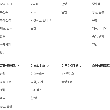
장외/IPO
2금융
분양
중화학
특징주
카드
일반
항공/물류
투자전략
가상자산/핀테크
유통
채권/펀드
일반
의료/바이오
환율
중기/벤처
국제시황
일반
일반
문화·라이프
뉴스발전소
이투데이TV
스페셜리포트
관광
이슈크래커
e스튜디오
방송/TV
요즘, 이거
랭킹영상
영화
그래픽스
음악
한 컷
공연/출판