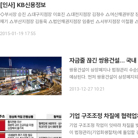
[인사] KB신용정보
◇부서장 승진 △대구지점장 이호진 △대전지점장 김정수 △여신채권부장 장재훈 ◇부서장 이동 △검사부장 안정환 △경영지
재기 △부산지점장 김동욱 △법인채권지점장 임충빈 △서부지점장 이철환 
부카드지점 수석지점장 김영석 △천안지점장 정일균 △민상사채권센터장 이
2015-01-19 17:55
자금줄 끊긴 쌍용건설… 국내
쌍용건설이 상장폐지나 법정관리 수순을
예상된다. 먼저 쌍용건설이 상장폐지되면 관급 공사 입찰에 참여할 수 없고, 해외건설 수주도 막히
게 된다. 안정적이고 큰 규모 매출은 사실상 기대할 
2013-12-27 10:21
제는 더욱 심각해진다. 이 경우 쌍용건
기업 구조조정 차질에 협력업체
기업 구조조정 작업이 잇따라 차질을 
이 법정관리(기업회생절차)에 돌입할 