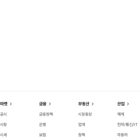
마켓
금융
부동산
산업
공시
금융정책
시장동향
재계
시황
은행
업계
전자/통신/IT
시세
보험
정책
자동차