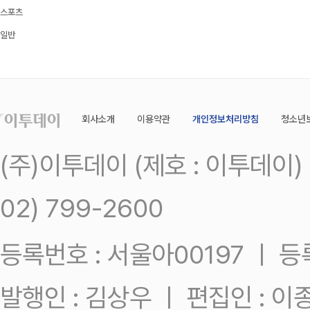
스포츠
일반
회사소개
이용약관
개인정보처리방침
청소년
(주)이투데이 (제호 : 이투데이
02) 799-2600
등록번호 : 서울아00197 ㅣ 등록일
발행인 : 김상우 ㅣ 편집인 : 