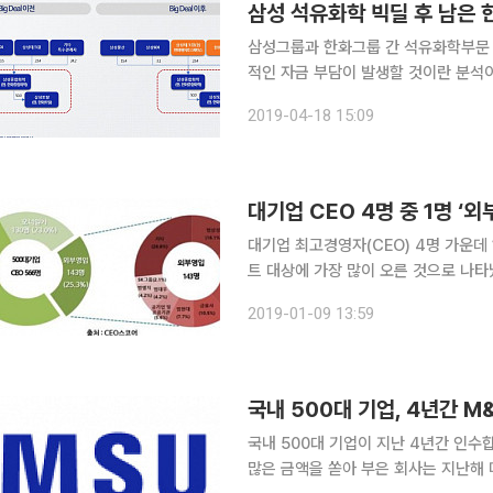
삼성 석유화학 빅딜 후 남은
삼성그룹과 한화그룹 간 석유화학부문 빅
적인 자금 부담이 발생할 것이란 분석이 나왔다. 18일 나이스신용평가에 따르
성토탈은 2015년 4월 한화그룹으로
2019-04-18 15:09
부터 삼성종합화학 지분을 각각 30.0%
대기업 CEO 4명 중 1명 ‘외부
대기업 최고경영자(CEO) 4명 가운데
트 대상에 가장 많이 오른 것으로 나타났다. 9일 기업 경영성과 평가사이트 CEO스코어
일 기준 국내 500대 기업의 현직 대
2019-01-09 13:59
결과 전체의 51.8%(293명)가 공채
국내 500대 기업, 4년간 M
국내 500대 기업이 지난 4년간 인수
많은 금액을 쏟아 부은 회사는 지난해 