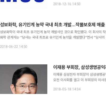
다. 16일 기업 경영성과 평가사이트 CEO스코어에 따르면 지난 달 말까지 국내 500대 기업은
2018-12-16 14:50
M&A에 42조9090억 원을 투자, 총
성보화학, 유기인계 농약 국내 최초 개발…작물보호제 매출 
성보화학이 국내 최초 유기인계 농약 개발사인 것으로 확인됐다. 이 회사의 작물 보호
화학 관계자는 “당사는 국내 최초로 유기인계 농약을 개발했다”면서 “당사의 농약 매
1961년 설립된 작물 보호제 회사로, 전 상호는 서울농약이다. 개성 출신
2018-06-22 14:50
이재용 부회장, 삼성생명공익
이재용 삼성전자 부회장이 삼성생명공익재단 이사장직을 
오전 이사회를 열고 이 부회장의 이사장
재단 이사장에 오른 이 부회장은 3년간 더 이사장직을
2018-05-18 14:34
은 이수빈 삼성생명 회장, 조우동 전 