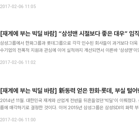
가했다. 반면 총금액 규모는 12조5948억 원을 기록해 전년 14조1089억 
2017-02-06 11:05
[재계에 부는 빅딜 바람] “삼성맨 시절보다 좋은 대우” 임
삼성그룹에서 한화그룹과 롯데그룹으로 각각 인수된 회사들이 과거보다 더욱 빛
수기업의 전폭적 지원과 관심에 이어 실적까지 개선되면서 이른바 ‘삼성맨’이었던 직원들도 
삼성그룹 방위사업 회사인 삼성테크윈, 삼성탈레스, 석유화학사업 회사인 삼
2017-02-06 11:02
[재계에 부는 빅딜 바람] 新동력 얻은 한화·롯데, 부실 털어
2014년 11월. 대한민국 재계와 산업계 전반을 뒤흔들었던‘빅딜’이 이뤄졌다
룹에 매각하기로 결정한 것이다. 이어 2015년 삼성그룹은 삼성SDI의 화학
나의‘빅딜’을 성사시켰다. 그 누구도 예상치 못했던‘빅딜’이었던 탓에 우려도
2017-02-06 11:00