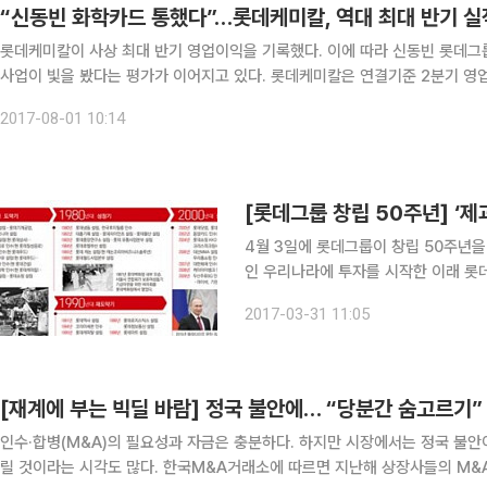
“신동빈 화학카드 통했다”…롯데케미칼, 역대 최대 반기 실
롯데케미칼이 사상 최대 반기 영업이익을 기록했다. 이에 따라 신동빈 롯데그
사업이 빛을 봤다는 평가가 이어지고 있다. 롯데케미칼은 연결기준 2분기 영업이익이 6322억 원으로 전년 동기 대비 8.9% 감소했다고 1
일 밝혔다. 같은 기간 매출액은 3조8533억 원으로 12.0% 증가했으며 당기
2017-08-01 10:14
4월 3일에 롯데그룹이 창립 50주년을
인 우리나라에 투자를 시작한 이래 롯
이 124조 원(금융계열사 포함)에 이
2017-03-31 11:05
는 롯데그룹은 신동빈 롯데그룹 회장의 
[재계에 부는 빅딜 바람] 정국 불안에… “당분간 숨고르기”
인수·합병(M&A)의 필요성과 자금은 충분하다. 하지만 시장에서는 정국 불안
릴 것이라는 시각도 많다. 한국M&A거래소에 따르면 지난해 상장사들의 M&A가 성사된 거래는 총 293건으로 전년보다 17건(6.2%) 증