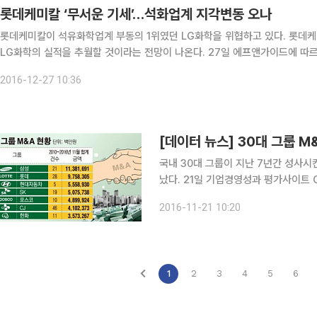
롯데케미칼 ‘무서운 기세’…석화업계 지각변동 오나
롯데케미칼이 석유화학업계 부동의 1위였던 LG화학을 위협하고 있다. 롯데케
LG화학의 실적을 추월할 것이라는 전망이 나온다. 27일 에프앤가이드에 따르면 롯데케미칼의 4분기 영업이익 추정치는 5369억 원으로,
올 3분기까지 벌어들인 영업이익을 합산하면 연간 영업이익이 2조3519억 원
2016-12-27 10:36
[데이터 뉴스] 30대 그룹 M
국내 30대 그룹이 지난 7년간 성사시킨
났다. 21일 기업경영성과 평가사이트 CEO스코어에 따르면, 2010년부터 2016년 11월까지 30대
그룹의 M&A 건수는 280건, 금액은 57조9135억 원
2016-11-21 10:20
대 M&A를 이끌어내며 전체 시장의 2
1
2
3
4
5
6