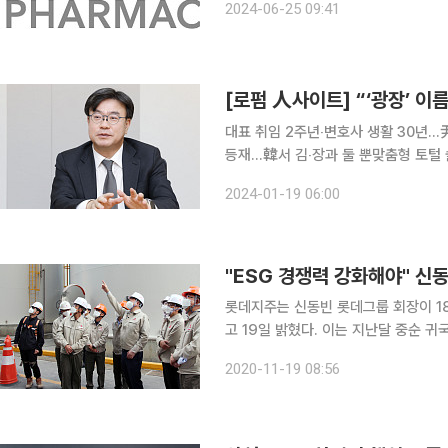
2024-06-25 09:41
가다. 그는 지난해 7월 비보존의 사
[로펌 人사이트] “‘광장’ 
대표 취임 2주년‧변호사 생활 30년…尹
등재…韓서 김‧장과 둘 뿐맞춤형 토털 
협력‧협업 강화할 것”M&A 최고 전문
2024-01-19 06:00
도…독보적 명성 만들어‘삼성-한화’‧‘
"ESG 경쟁력 강화해야" 신
롯데지주는 신동빈 롯데그룹 회장이 1
고 19일 밝혔다. 이는 지난달 중순 
현황 등에 대해 보고받고 생산설비를 직
2020-11-19 08:56
문 롯데정밀화학 대표 등이 함께했다.