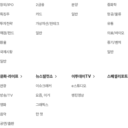
장외/IPO
2금융
분양
중화학
특징주
카드
일반
항공/물류
투자전략
가상자산/핀테크
유통
채권/펀드
일반
의료/바이오
환율
중기/벤처
국제시황
일반
일반
문화·라이프
뉴스발전소
이투데이TV
스페셜리포트
관광
이슈크래커
e스튜디오
방송/TV
요즘, 이거
랭킹영상
영화
그래픽스
음악
한 컷
공연/출판