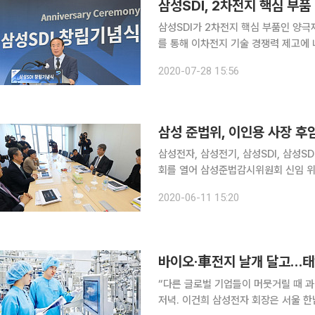
삼성SDI, 2차전지 핵심 부품
삼성SDI가 2차전지 핵심 부품인 양극
를 통해 이차전지 기술 경쟁력 제고에 나선다는 계획이다. 삼성SD
를 자회사 에스티엠에 양도한다고 28일
2020-07-28 15:56
대해 "전지 및 전지소재 사업 효율 증
삼성 준법위, 이인용 사장 후
삼성전자, 삼성전기, 삼성SDI, 삼성SD
회를 열어 삼성준법감시위원회 신임 위
헌업무 총괄을 선임했다. 이인용 삼성전자 CR담당 사장이 4일 사임의사를 표명한 데 따른 후속조
2020-06-11 15:20
치이다. 김지형 위원장이 추천한 성 
바이오·車전지 날개 달고…태양
“다른 글로벌 기업들이 머뭇거릴 때 과감하게 투자
저녁. 이건희 삼성전자 회장은 서울 한