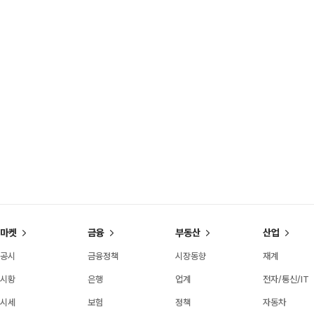
마켓
금융
부동산
산업
공시
금융정책
시장동향
재계
시황
은행
업계
전자/통신/IT
시세
보험
정책
자동차