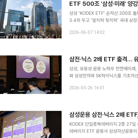
ETF 500조 '삼성·미래' 양
삼성 ‘KODEX ETF’ 순자산 200조
3·4위 두고 ‘엎치락 뒷치락’ 국내 상장지수펀드(ETF) 순자산이 500조원을 넘어선 가운데 삼성자
산운용과 미래에셋자산운용의 양강 구도
2026-06-07 14:02
ETF 브랜드인 ‘KODEX ETF’와 ‘TIGE
삼전·닉스 2배 ETF 출격… 
삼성, 유동성·운용 노하우 전면에미래, 업계 최저 보수로 승부수일
화 삼성전자와 SK하이닉스를 기초자산으로 한 단일종목 레버리지 상장지수펀드(ETF)가 국내 증시
에 처음 상장한다. 같은 기초자산을 
2026-05-26 16:01
보수, 운용 방식, 인버스 상품 등을 앞
삼성운용 삼전·닉스 2배 ET
KODEX 단일종목레버리지 2종 27일 상장
레버리지 ETF 운용사 삼성자산운용이