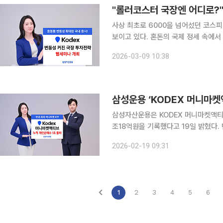
"롤러코스터 국장엔 어디로?
사상 최초로 6000을 넘어섰던 코스피
보이고 있다. 혼돈의 국제 정세 속에
다. 삼성자산운용은 국내 증시 점검을 위해 오는 10일 오후 6시 KODEX 유튜브 채널에서 ‘중동발
2026-03-09 10:38
혼돈의 국제 정세, KODEX ETF 투자
삼성운용 ‘KODEX 머니마켓
삼성자산운용은 KODEX 머니마켓액티브
조18억원을 기록했다고 19일 밝혔다. 변동성이 큰 시장 상황 속에서, 안정성과 유동성을 원하는 개
인 투자자들의 수요가 몰리며 단기 자
2026-02-19 09:31
ETF의 순자산은 7조8922억원으로 
1
2
3
4
5
6