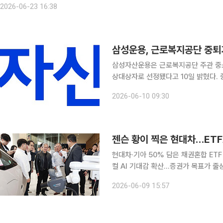
2026-06-23 16:38
삼성운용, 근로복지공단 중퇴
삼성자산운용은 근로복지공단 주관 중
상대상자로 선정됐다고 10일 밝혔다. 중퇴기금은 중소기업 사용자가 납입한 부담금을 근로복지공단
이 공동 기금으로 조성하고 전담운용기
2026-06-10 09:30
이번에 우선협상대상자로 선정되면서 삼
젠슨 황이 찍은 현대차…ETF도
현대차·기아 50% 담은 채권혼합 ET
컬 AI 기대감 확산…증권가 목표가 줄상향 현대차그룹이 피지컬 인공지능(AI) 대표 수혜주
자 자산운용사들이 현대차, 기아, 현대
2026-06-09 15:57
놨다. 삼성전자와 SK하이닉스가 주도하