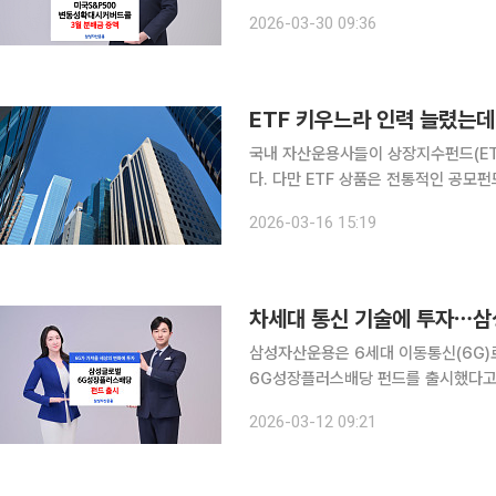
격화로 최근 변동성이 급격히 커진 장
2026-03-30 09:36
수 대비 초과수익을 
ETF 키우느라 인력 늘렸는
국내 자산운용사들이 상장지수펀드(ET
다. 다만 ETF 상품은 전통적인 공모
로 나타나고 있다. 16일 각 운용사가 공시한 지배구조·보수체계 연차 보고서에 따르면 삼성자산운용
2026-03-16 15:19
의 금융투자업무 담당자는 2024년 6
차세대 통신 기술에 투자⋯
삼성자산운용은 6세대 이동통신(6G)
6G성장플러스배당 펀드를 출시했다고 12일 밝혔다. 삼성글로벌6G성
위성, 위성통신, 광통신, 통신반도체 
2026-03-12 09:21
기업 외에도 안정적인 배당을 제공하는