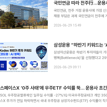
국민연금 따라 전주行…운용사들
국민연금, 전주 거점 운용사에 가점 
채용 부담은 과제 국민연금이 전주에 거점을 마련하는 자산운용사에 인센티브를 주기로 하면서 운
용업계가 지역 사무소 개소를 검토하고
2026-06-29 15:49
삼성운용 “하반기 키워드는 ‘
삼성자산운용은 하반기 투자자들이 가장 
병목(Bottleneck)’을 선정했다고 29일 밝혔다. 하반기에는 AI 생태계가
라 필연적으로 직면하게 된 물리적·기술적 
2026-06-29 09:11
용은 인공지능 기술이 고도화되고 실
스페이스X ‘0주 사태’에 우주ETF 수익률 뚝… 운용사 초
SOL 우주항공밸류체인 일주일 수익률 -27%1Q 미국우주항공테크 개인 350억
스X 주가가 연일 하락하면서 국내 우주항공 상장지수펀드(ETF) 수익률이 직격
면서 금