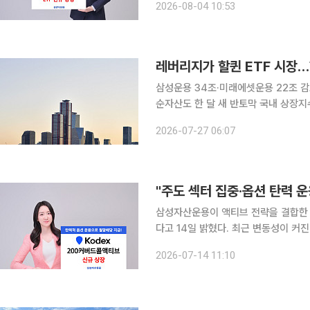
2026-08-04 10:53
동안 엔비디아를 필두로 한 그래픽처리
레버리지가 할퀸 ETF 시장…
삼성운용 34조·미래에셋운용 22조 
순자산도 한 달 새 반토막 국내 상장지수펀드(ETF) 시장의 순자산이 한 달 만에 74조원 증발했다.
코스피가 9000선에서 6000대로 급
2026-07-27 06:07
향이다. 특히 상승장에서 몸집을 빠르게
삼성자산운용이 액티브 전략을 결합한 
다고 14일 밝혔다. 최근 변동성이 커
내 주도 산업과 핵심 기업에 집중 투
2026-07-14 11:10
과 초과 성과를 추구하는 ‘KODEX 2