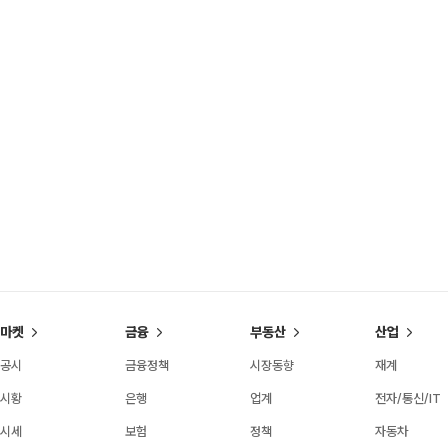
마켓
금융
부동산
산업
공시
금융정책
시장동향
재계
시황
은행
업계
전자/통신/IT
시세
보험
정책
자동차