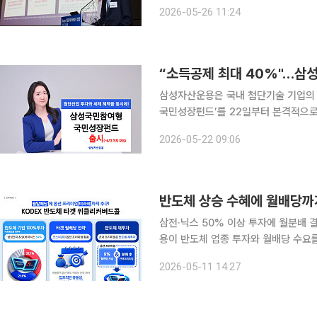
단일종목레버리지의 레버리지 상품 2종을 새롭게 내놓는다. 삼
2026-05-26 11:24
플라자호텔에서 기자간담회를 열고 KO
“소득공제 최대 40%"…삼
삼성자산운용은 국내 첨단기술 기업의 
국민성장펀드’를 22일부터 본격적으로 
로 모집하며 물량 소진 시 조기에 마감된다. 국민참여성장펀드는 정부가 추진하는 
2026-05-22 09:06
정책 성과를 일반 국민과 공유하기 위
반도체 상승 수혜에 월배당까
삼전·닉스 50% 이상 투자에 월분배 결합코
용이 반도체 업종 투자와 월배당 수요
(AI) 투자 확대에 따른 국내 반도체 
2026-05-11 14:27