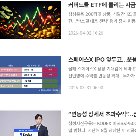
커버드콜 ETF에 몰리는 자
삼성운용 200타깃 상품, 석달간 1조
한…‘박스권 대응 전략’ 평가 증시 변동성이 확대되면서 커버드콜 상장지수펀드(ETF)가 개인투자자
자금의 피난처로 떠올랐다. 중동 지역 
2026-04-02 16:26
리미엄을 활용해 안정적인 현금흐름을 
스페이스X IPO 앞두고…운용사
올해 스페이스X 상장 기대감에 테마 E
선반영에 수익률 변동성 확대…투자자 유의 필요 스페이스X의 기업공개(IPO
자산운용사들이 우주항공 상장지수펀드(
2026-03-31 06:00
“변동성 장세서 초과수익”…
삼성자산운용은 KODEX 미국S&P50
일 밝혔다. 지난해 8월 상장한 이 상품은 변동성 관리 기반의 조건부 커버드콜 상품이다. 중동 분쟁