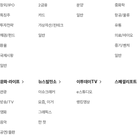
장외/IPO
2금융
분양
중화학
특징주
카드
일반
항공/물류
투자전략
가상자산/핀테크
유통
채권/펀드
일반
의료/바이오
환율
중기/벤처
국제시황
일반
일반
문화·라이프
뉴스발전소
이투데이TV
스페셜리포트
관광
이슈크래커
e스튜디오
방송/TV
요즘, 이거
랭킹영상
영화
그래픽스
음악
한 컷
공연/출판