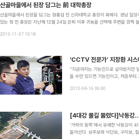
산골마을에서 된장 담그는 前 대학총장
산골마을에서 된장을 담그는 정홍섭 전 신라대학교 총장이 화제다. 경남 밀양시 삼랑진읍 행곡리 해발 250ｍ에 위치한 행촌마을에 살고
있는 정 전 총장은 지난해 12월 24일 은퇴 이후 귀농을 선택해 주변을 깜짝 놀라게 했다. 총장에서 물러나기 직전 은퇴
그는 “지금 하지 못하면 평생 할 수 없다”며 귀농을 결심했다. 그리고 이임
2013-11-07 10:18
‘CCTV 전문가’ 지창환 
“지금까지는 기능인으로 살아왔지만 앞
들 수만 있으면 기능인이고, 처음부터
하기 때문입니다.” 16일 고용노동부와 한국산업인력공단으로부터 ‘이달의 기능한국인’으로 선정된
2013-04-16 06:00
지창환(45세) (주)시스매니아 대표는
[4대강 물길 뚫렸다]낙동강
‘가락의 동쪽’에서 유래한 낙동강이 4
들어선다. 상주보와 낙단보, 구미보, 