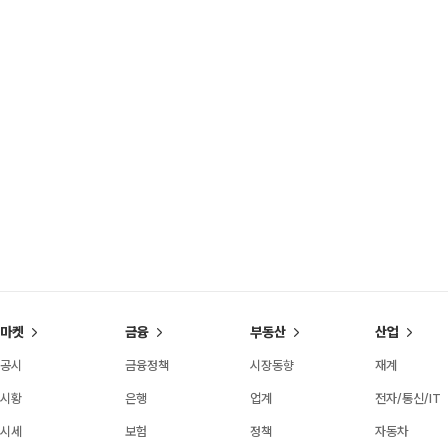
마켓
금융
부동산
산업
공시
금융정책
시장동향
재계
시황
은행
업계
전자/통신/IT
시세
보험
정책
자동차