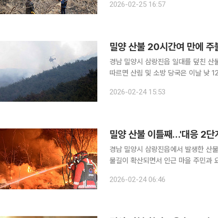
2026-02-25 16:57
밀양 산불 20시간여 만에 주
경남 밀양시 삼랑진읍 일대를 덮친 산불의 주불
따르면 산림 및 소방 당국은 이날 낮 1
완료했다. 전날 오후 4시 10분께 삼
2026-02-24 15:53
20분 만이다. 이번 화재로 인한 산
밀양 산불 이틀째…'대응 2단
경남 밀양시 삼랑진읍에서 발생한 산불
불길이 확산되면서 인근 마을 주민과 
수차례 발송됐다. 24일 산림당국과 연합뉴스 등에 따르면 이날 오전 5시 기준 밀양 산불 진화율은
2026-02-24 06:46
51%로 집계됐다. 전체 화선 5.8㎞ 