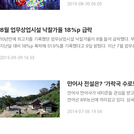
2019-08-30 06:00
안에선 새로운 세계를 만난 듯한 기분을
8월 업무상업시설 낙찰가율 18%p 급락
10년만에 최고치를 기록했던 업무상업시설 낙찰가율이 8월 들어 급락했다. 부동산경매전문업체 지지옥션은 8월 업무상업시설 낙찰가율이
지난달 대비 18%p 폭락해 51.9%를 기록했다고 9일 밝혔다. 지난 7월 업
했지만 한 달 만에 대폭 떨어졌다. 이는 대형 물건들이 이달 들어 저가 낙
2015-09-09 16:53
만어사 전설은? ‘가락국 수로
만어사 만어사가 네티즌들 관심을 받고 있다. 만어사는 경남 밀양시 삼랑진읍에 위치한 해발 674m
만어산 8부능선에 자리잡고 있다. 삼
다. 또 삼국유사에 동량 보림이 올린 글을 보면 만어사는 금나라 대정 12년, 고려 명종10년(1180)에
2014-07-06 19:54
처음 건립하고 삼층석탑(보물 제466호