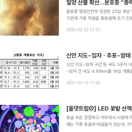
밀양 산불 확산…윤호중 “총력
윤호중 행정안전부 장관은 23일 경남
기관에 가용 자원을 총동원해 조기 진화에 나설 것을 지시했다
도, 밀양시 등은 동원 가능한 장비와 
2026-02-23 21:25
"산불 영향이 예상되는 지역 주민을 
신안 지도~임자ㆍ추포~암태 등
신안 지도~임자 구간 등 국도 5곳이 이달 19일부
~임자 간 국도 4.99㎞를 19일 개통
~우보(2.0㎞), 30일에는 울주 웅상~
2021-03-16 11:00
간을 개통한다고 16일 밝
[올댓트립②] LED 꽃밭 산
동굴 속은 깜깜하고 어두워서 시원하기만
에는 각종 동굴과 터널들이 있는데, 지
명은 은하수 같다. 동굴의 특성상 기온