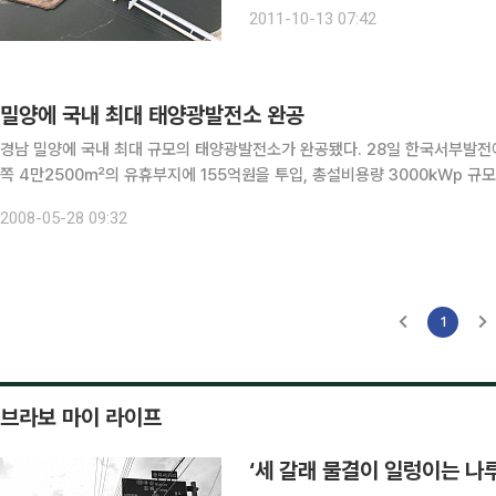
그 것. 상주보는 상주시 오복동의 전설을 반영해 개발했다. 낙단보는 낙동강 3대 정자 중 하나인 관
2011-10-13 07:42
수루의 처마를 모방해서 만들었다. 구
밀양에 국내 최대 태양광발전소 완공
경남 밀양에 국내 최대 규모의 태양광발전소가 완공됐다. 28일 한국서부발전에 따르면 경남 밀양시 삼랑진읍 삼랑진양수발전소 하부댐 남
쪽 4만2500㎡의 유휴부지에 155억원을 투입, 총설비용량 3000㎾p 규모의 태양광발전소를 완공
㎾p 규모의 1단계 사업을 완료한 데 이어 1000㎾p 의 2단계 사업을 마무
2008-05-28 09:32
1
브라보 마이 라이프
‘세 갈래 물결이 일렁이는 나