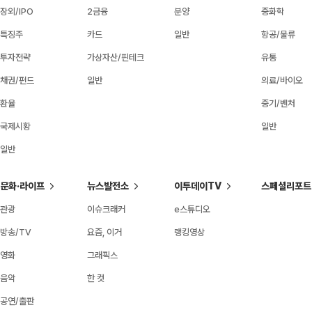
장외/IPO
2금융
분양
중화학
특징주
카드
일반
항공/물류
투자전략
가상자산/핀테크
유통
채권/펀드
일반
의료/바이오
환율
중기/벤처
국제시황
일반
일반
문화·라이프
뉴스발전소
이투데이TV
스페셜리포트
관광
이슈크래커
e스튜디오
방송/TV
요즘, 이거
랭킹영상
영화
그래픽스
음악
한 컷
공연/출판