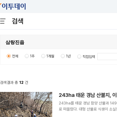
검색
전체
1주
1개월
1년
직접입력
검색결과 총
12
건
243ha 태운 경남 산불지, 
243ha를 태운 경남 함양 산불과 14
로 떠올랐다. 대형 산불로 식생이 소
올 가능성이 커 생활권 2차 피해로 이