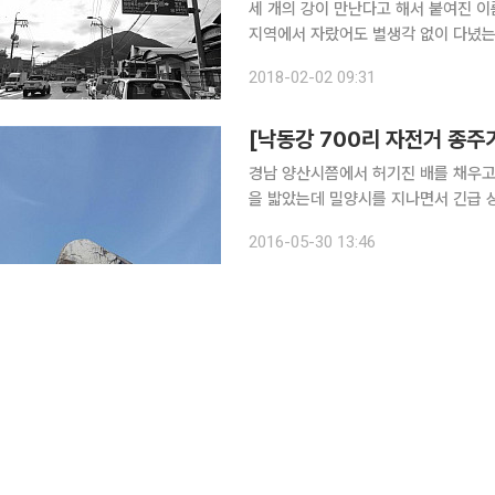
세 개의 강이 만난다고 해서 붙여진 이
지역에서 자랐어도 별생각 없이 다녔는
어릴 적 어머니를 따라, 부산 구포역에
2018-02-02 09:31
다가왔다. 행정구역상 밀양 내에 있는
경남 양산시쯤에서 허기진 배를 채우고
을 밟았는데 밀양시를 지나면서 긴급 
이 끊어졌는데 선두를 이끌던 필자는 배
2016-05-30 13:46
원을 뒤에 달고 밀양시 삼랑진읍까지 