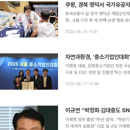
쿠팡, 경북 영덕서 국가유공자
호국보훈의 달 맞아 영덕군·재향군인회 
행…4월 시작 후 세 번째 상생 행보 유통업계의 대형 상생 플랫폼이 의료 인프라가 부족한 보훈의
고장을 찾아 지역 주민들의 건강권 확보에 나섰다. 25일 쿠팡에 따르면 쿠
2026-06-25 16:01
일 호국보훈의 달을 맞아 경북 영덕에
이병용 대표, 모범중소기업인 부문 수
구호 등 ESG 경영 및 친환경 혁신 성과 인정받아 자연과환경이 전통적인 건
제작(OSC) 공법을 도입하고 탄소중
2026-06-17 16:48
기후변화 대응을 위한 모듈러 건축 기술
이규연 “박정희·김대중도 SN
이재명 정부 출범 1주년 앞둬…"하반기
전 세계적 공통점" 다음 달 4일 이재명 정부가 출범 1년을 맞는다. 인수위원회 없이 출범한 이 정부