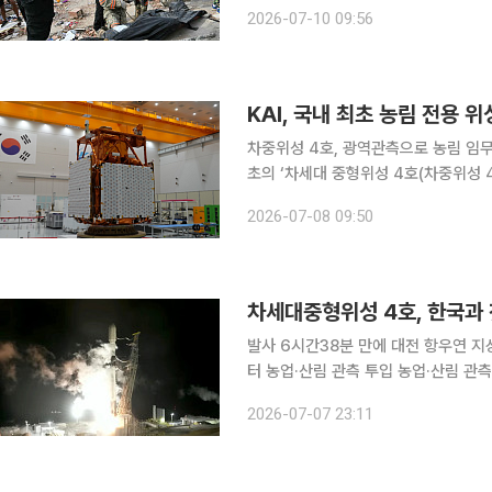
수엘라의 신속한 복구를 돕기 위해 30만달
2026-07-10 09:56
온라인 기부 플랫폼 해피빈을 통해 유
KAI, 국내 최초 농림 전용 
차중위성 4호, 광역관측으로 농림 임무 맡을 예정 한국항공우주산업(KAI)이
초의 ‘차세대 중형위성 4호(차중위성 4호)
에 따르면 현지시간 7일 오전 12시 1
2026-07-08 09:50
바
차세대중형위성 4호, 한국과 
발사 6시간38분 만에 대전 항우연 
터 농업·산림 관측 투입 농업·산림 관측을 맡은 차세대중형위성 4호가 국내 지상국과 첫 교신에 성
공했다. 발사 직후 해외 지상국을 거쳐
2026-07-07 23:11
것이다. 정부는 초기 점검을 거쳐 20