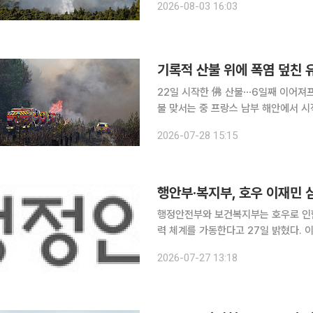
2026-08-03 16:03
리스 소방당국은 아테네 서쪽 협곡에서
기록적 산불 위에 폭염 덮친 
22일 시작한 佛 산불⋯6일째 이어져
불 맞서는 중 프랑스 남부 해안에서 시작한 산불이 국가적 재난 수준으로 확산하고 스페인도 사상
최악의 산불과 싸우고 있다. 이미 약 
2026-07-28 15:15
다. 27일(현지시간) 프랑스24와 로
행안부·복지부, 호우 이재민
행정안전부와 보건복지부는 호우로 인한
력 체계를 가동한다고 27일 밝혔다. 이번 대책은 호우 피해자의 심리적 충격을 완화하고 조속한 일
상 회복을 지원하기 위해 마련됐다. 양
2026-07-27 13:18
신속히 확인하고, 스트레스·우울·수면