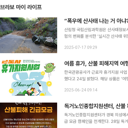
브라보 마이 라이프
“폭우에 산사태 나는 거 아냐
산림청 국립산림과학원은 산사태정보시
험의 변화를 분석한 ‘실시간 산사태 위
해 산림재난 예방에 선제적으로 대응하고 있다. 최근 10년간 산사태는 7월(715ha
2025-07-17 09:29
(1,561ha, 57.9%)에 주로 발생했으며
여름 휴가, 산불 피해지역 여
한국관광공사가 근로자 휴가지원 사업 
했다고 24일 밝혔다. 해당 상품은 ‘여
20일부터 1박 2일 일정으로 처음 진행했다. 이번 특별 여행 상품은 ‘지역을 살리는 여
2025-06-24 09:14
는 동행’ 캠페인의 일환으로, 산불 피
독거노인종합지원센터, 산불 
독거노인종합지원센터가 경북 의성에서 
급 모금 캠페인을 전개한다. 28일 