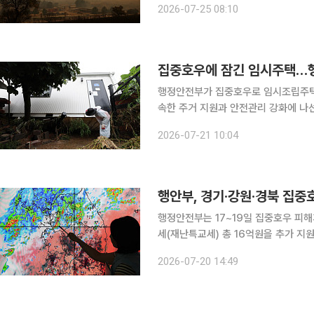
2026-07-25 08:10
됐다. 스페인의 국가비상사태 선포가 2
집중호우에 잠긴 임시주택…행
행정안전부가 집중호우로 임시조립주택 
속한 주거 지원과 안전관리 강화에 나선다. 21일 행안부에 따르면 이번 호우로 하천이 
시 일직면 귀미리와 의성군 단촌면 구
2026-07-21 10:04
부 주택이 기초부에서 이탈하는 피해가
행안부, 경기·강원·경북 집중
행정안전부는 17~19일 집중호우 피해
세(재난특교세) 총 16억원을 추가 지
폭염에 대응하기 위해 대구‧경북 지역에는
2026-07-20 14:49
안부에 따르면 경북 의성·안동과 경기,