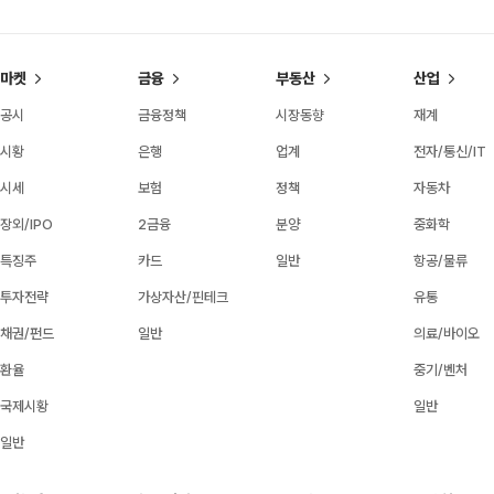
마켓
금융
부동산
산업
공시
금융정책
시장동향
재계
시황
은행
업계
전자/통신/IT
시세
보험
정책
자동차
장외/IPO
2금융
분양
중화학
특징주
카드
일반
항공/물류
투자전략
가상자산/핀테크
유통
채권/펀드
일반
의료/바이오
환율
중기/벤처
국제시황
일반
일반