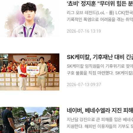
'쵸비' 정지훈 "무더위 힘든 
리그 오브 레전드(LoLㆍ롤) LCK(한
기록적인 폭염으로 어려움을 겪는 취약계층을 돕
해구호협회는 16일 정지훈이 노인과 장
2026-07-16 13:19
했다고 밝혔다. 기부금은 폭염 대응 
SK케미칼, 기후재난 대비 긴
SK케미칼 임직원들이 기후위기로 잦아
구호 물품을 직접 마련했다. SK케미칼은 성남시 판교 본사에서 ‘2026 밸류데이(VALUE Day)’ 프
로그램의 하나로 긴급구호 키트 제작 봉사활동을 진
2026-07-13 09:37
발생 초기 이재민에게 필요한 △식료
네이버, 베네수엘라 지진 피해
지난달 강진으로 큰 피해를 입은 베네
지원한다. 해피빈 이용자들의 기부도 5억원을 넘어섰다. 네이버는 