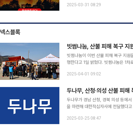
지역의 취약 노인들에게 필요한 후원금
2025-03-31 08:29
서 발생한 산불은 7일째 지속되며 역
넥스블록
빗썸나눔, 산불 피해 복구 지
빗썸나눔이 이번 산불 피해 복구 지원을
행한다고 1일 밝혔다. 빗썸나눔은 1차로 3월 29일 영덕국민체육센터를 찾아 라면, 과자, 음료, 수
건, 속옷, 이불 등 구호물품을 전달했다. 뿐만 아니라, 빗썸나눔 임직원들도 직접 피해 현장을 
2025-04-01 09:02
이재민 지원, 구호물품 정리 및 분배, 
두나무, 산청·의성 산불 피해 
두나무가 경남 산청, 경북 의성 등에서 
을 마련해 대한적십자사에 전달했다고 25일 밝혔다. 이번 성금은 ESG
를 통해 결정됐다. 두나무는 이번 산불
2025-03-25 08:47
회 복구에 