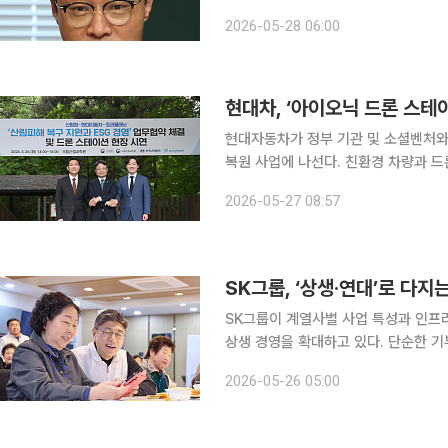
는 지난 1년간 한미 관세 협상과 중동 
2026-05-28 06:00
돌파와 역대 최대 외국인 관광객 유치 
현대차, ‘아이오닉 드론 스테
현대자동차가 정부 기관 및 소셜벤처와
복원 사업에 나선다. 친환경 차량과 
대응과 생태계 회복을 동시에 추진하겠다는 구상이다. 27일 현대차
2026-05-27 08:57
원에서 전날 산림청, 나무 심기 전문
SK그룹, ‘상생·연대’로 다
SK그룹이 계열사별 사업 특성과 인프
상생 경영을 확대하고 있다. 단순한 
하는 ‘연대형 상생 모델’을 구축하며 지속가능
2026-05-26 05:00
영의 중심축은 협력사와의 신뢰 구축이