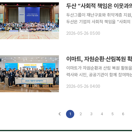
두산 “사회적 책임은 이웃과
두산그룹이 재난구호와 취약계층 지원,
두산은 기업의 사회적 책임을 “사회의
지역사회 지원 활동을 확대하고 있다. 두산은 지난해 7월 전국 집중호우 피해 지역 주민을 돕기 위
2026-05-26 05:00
해 성금 5억원을 기부했다. 성금은 침
이마트, 자원순환·산림복원 확
이마트가 자원순환과 산림 복원 활동을 
력사와 시민, 공공기관이 함께 참여하는
속도를 내는 모습이다. 이마트는 4월 대표 자원순환 캠페인 ‘가플지우(가져와요 플라스틱, 지켜가요
2026-05-26 04:00
우리 바다)’ 확대를 위한 협약식을 개최
1
2
3
4
5
6