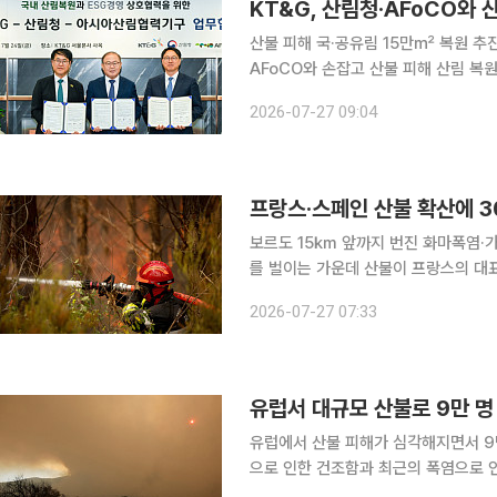
KT&G, 산림청·AFoCO와
산불 피해 국·공유림 15만㎡ 복원 추진식재 이
AFoCO와 손잡고 산불 피해 산림 복
5000그루를 심고, 임직원이 참여하는 산림 조성
2026-07-27 09:04
르면 24일 산림청, AFoCO(아시아
프랑스·스페인 산불 확산에 
보르도 15㎞ 앞까지 번진 화마폭염·가뭄 겹치며 피해 눈덩이
를 벌이는 가운데 산불이 프랑스의 대
이터통신이 26일(현지시간) 보도했다. 당국에 따르면 프랑스에서는 산불로 인해 약 22만 명이 
2026-07-27 07:33
피했다. 스페인에서는 7만5000명 이
유럽서 대규모 산불로 9만 
유럽에서 산불 피해가 심각해지면서 9
으로 인한 건조함과 최근의 폭염으로 인해 화재가 
통신에 따르면 스페인에서는 마드리드와