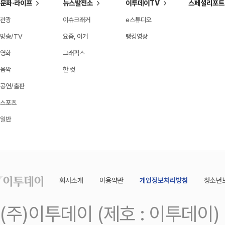
문화·라이프
뉴스발전소
이투데이TV
스페셜리포트
관광
이슈크래커
e스튜디오
방송/TV
요즘, 이거
랭킹영상
영화
그래픽스
음악
한 컷
공연/출판
스포츠
일반
회사소개
이용약관
개인정보처리방침
청소년
(주)이투데이 (제호 : 이투데이