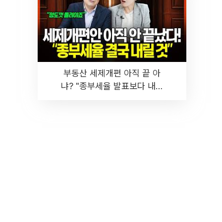
부동산 세제개편 아직 끝 아
냐? "종부세율 발표보다 내릴
것" 장기거주·양도세 전망 I 집
땅지성 I 김인만, 진미윤