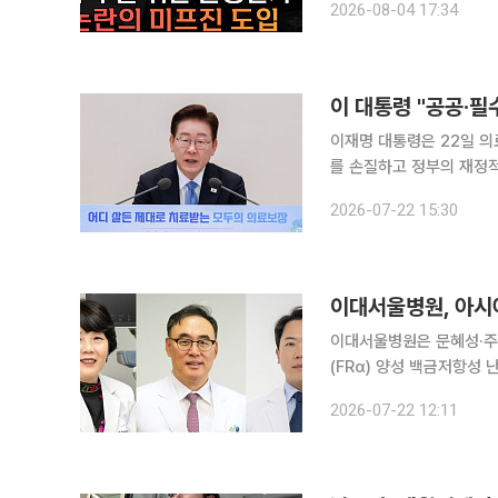
2026-08-04 17:34
이 대통령 "공공·필
이재명 대통령은 22일 
를 손질하고 정부의 재정
희생이 아닌 국가가 뒷받침하는 체계로
2026-07-22 15:30
관에서 열린 '지역·필수·
이대서울병원, 아시아
이대서울병원은 문혜성·주
(FRα) 양성 백금저항성
미르베툭시맙 소라브탄신)를 아시아 
2026-07-22 12:11
임상 현장에 적용된 아시아