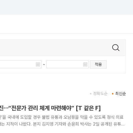
~
적용
정확도순
최신순
⋯“전문가 관리 체계 마련해야” [T 같은 F]
’을 국내에 도입할 경우 불법 유통과 오남용을 막을 수 있도록 정식 의료
 기자와 손윤희 박사는 2일 공개된 유튜브
 F’(연출 김성현)에 출연해 미프진의 국내 도입과 청소년의 접근성, 부모