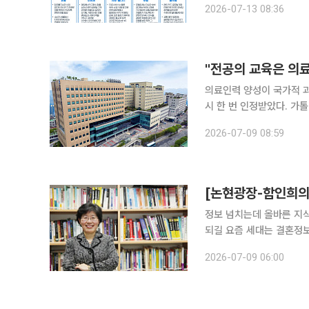
2026-07-13 08:36
하는 K-관광, 진화하는 
"전공의 교육은 의
의료인력 양성이 국가적 
시 한 번 인정받았다. 가톨릭대학교 성빈센트병원이 보건복지부의 전공의 수련환경 혁신 지원사업
에 2년 연속 이름을 올리며 '가르치는
2026-07-09 08:59
가톨릭대학교 성빈센트병원
[논현광장-함인희의 
정보 넘치는데 올바른 지
되길 요즘 세대는 결혼정보회사를 ‘결정사’라고 부르고, 임신·출산·양육을 ‘임출육’이라 줄여서 말한
다는 사실을 예전 수업시간
2026-07-09 06:00
한 학생의 경험담을 통해 