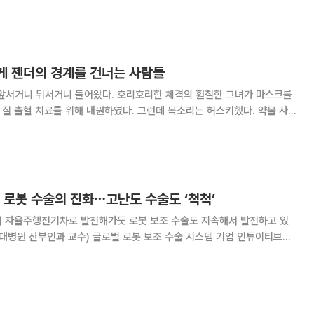
’을 통해 “전
CU)이 마지막 한계에 도달했다”라며
겹게 젠더의 경계를 건너는 사람들
들어왔다. 호리호리한 체격의 훤칠한 그녀가 마스크를
, 질 출혈 치료를 위해 내원하였다. 그런데 목소리는 허스키했다. 약물 사용
테론 주사를 3개월마다, 벌써 3년째 맞고 있었다. 생물학적으로는 여성
살아가는 트랜스 남성이다. 에스트로젠 부족
 로봇 수술의 진화⋯고난도 수술도 ‘척척’
 자율주행전기차로 발전해가듯 로봇 보조 수술도 지속해서 발전하고 있
로벌 로봇 보조 수술 시스템 기업 인튜이티브서
여의도 페어몬트 앰배서더 서울에서 '인튜이티브, 로봇 보조 수술의 모든
미디어데이를 개최했다. 인튜이티브는 1995년 '