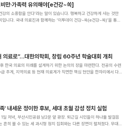
…비만·가족력 유의해야[e건강~쏙]
건강의 소중함을 안다’라는 말이 있습니다. 행복하고 건강하게 사는 것만
미입니다. 국내 의료진과 함께하는 ‘이투데이 건강~쏙(e건강~쏙)’을 통해
찬 건강정보를 소개합니다. 난소암은 초기 증상이 거의 없고
지 않다. 복부 깊숙한 곳에 위치한 난
래 의료로”…대한의학회, 창립 60주년 학술대회 개최
후 한국 의료의 미래를 설계하기 위한 논의의 장을 마련한다. 전공의 수련
급 추계, 지역의료 등 현재 의료계가 직면한 핵심 현안을 한자리에서 다
‘2026 대한의학회 학술대회’를 개최한다고
족' 내세운 정이한 후보, 세대 초월 감성 정치 실험
1일 저녁, 부산시민공원 남2문 앞 광장. 퇴근길 시민들이 하나둘 발걸음
 흔히 볼 수 있는 세 과시형 정치 집회와는 다른 장면이 펼쳐졌다. 무대