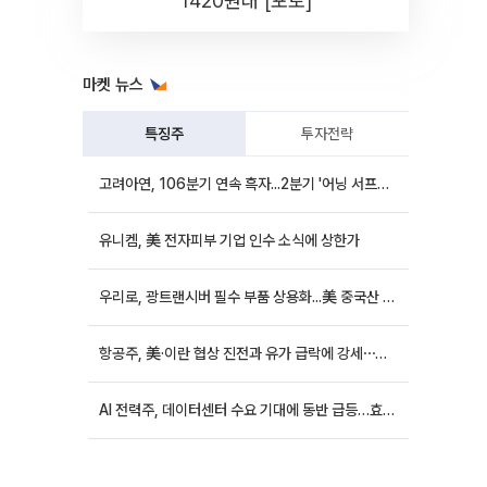
1420원대 [포토]
마켓 뉴스
특징주
투자전략
고려아연, 106분기 연속 흑자...2분기 '어닝 서프라이즈'에 장 초반 12%대 강세
유니켐, 美 전자피부 기업 인수 소식에 상한가
우리로, 광트랜시버 필수 부품 상용화...美 중국산 퇴출 추진에 상승세
항공주, 美·이란 협상 진전과 유가 급락에 강세⋯한진칼 8%↑
AI 전력주, 데이터센터 수요 기대에 동반 급등…효성중공업 10%↑