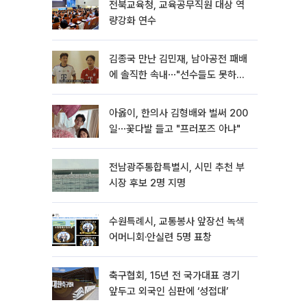
전북교육청, 교육공무직원 대상 역
량강화 연수
김종국 만난 김민재, 남아공전 패배
에 솔직한 속내⋯"선수들도 못하긴
했다"
아옳이, 한의사 김형배와 벌써 200
일⋯꽃다발 들고 "프러포즈 아냐"
전남광주통합특별시, 시민 추천 부
시장 후보 2명 지명
수원특례시, 교통봉사 앞장선 녹색
어머니회·안실련 5명 표창
축구협회, 15년 전 국가대표 경기
앞두고 외국인 심판에 ‘성접대’