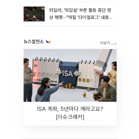
타일러, '외압설' 부른 활동 중단 영
상 해명⋯"하필 '다이얼로그' 내용이
라"
뉴스발전소
ISA 계좌, 5년마다 깨라고요?
[이슈크래커]