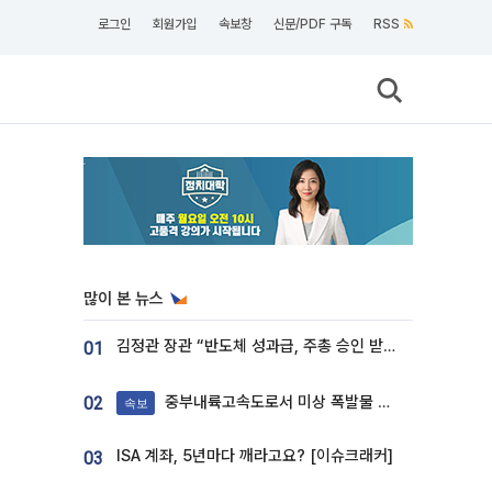
로그인
회원가입
속보창
신문/PDF 구독
RSS
많이 본 뉴스
김정관 장관 “반도체 성과급, 주총 승인 받도록”…상법·자본시장법 개정 시사
01
중부내륙고속도로서 미상 폭발물 발견
02
속보
ISA 계좌, 5년마다 깨라고요? [이슈크래커]
03