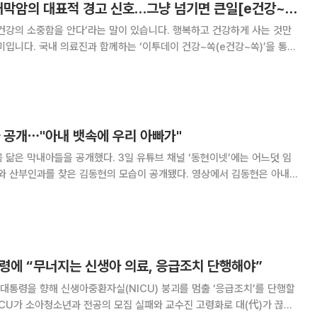
폐경 후 출혈, 자궁내막암의 대표적 경고 신호…그냥 넘기면 큰일[e건강~쏙]
건강의 소중함을 안다’라는 말이 있습니다. 행복하고 건강하게 사는 것만
미입니다. 국내 의료진과 함께하는 ‘이투데이 건강~쏙(e건강~쏙)’을 통해
찬 건강정보를 소개합니다. 폐경 후 다시 피가 비친다면 ‘나
하고 넘기기 쉽다. 하지만 폐경 이후
 공개⋯"아내 뱃속에 우리 아빠가"
개했다. 3일 유튜브 채널 ‘동현이넷’에는 어느덧 임
인과를 찾은 김동현의 모습이 공개됐다. 영상에서 김동현은 아내
“25주가 31주보다 더 크다”라며 “이게 걱정이다. 앞으로 석 달을 어떻게
버티냐”라고 걱정을 드러냈다. 이에 의사는 “많이 안 나
령에 “무너지는 신생아 의료, 응급조치 단행해야”
통령을 향해 신생아중환자실(NICU) 붕괴를 멈출 ‘응급조치’를 단행할
ICU가 소아청소년과 전공의 모집 실패와 교수진 고령화로 대(代)가 끊길