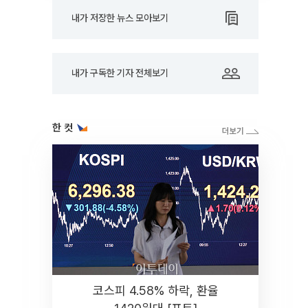
내가 저장한 뉴스 모아보기
내가 구독한 기자 전체보기
한 컷
코스피 4.58% 하락, 환율