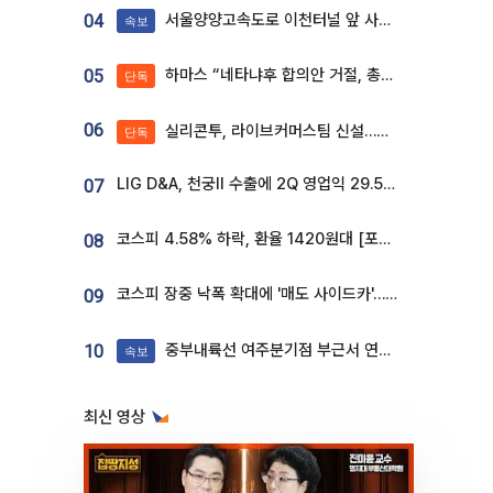
서울양양고속도로 이천터널 앞 사고 발생
04
속보
하마스 “네타냐후 합의안 거절, 총선 앞두고 시간 끌기”
05
단독
06
실리콘투, 라이브커머스팀 신설…K뷰티 ‘글로벌 판매망’ 확대[K뷰티 라방戰]
단독
LIG D&A, 천궁Ⅱ 수출에 2Q 영업익 29.5%↑…수주잔고 24.6조 [종합]
07
코스피 4.58% 하락, 환율 1420원대 [포토]
08
코스피 장중 낙폭 확대에 '매도 사이드카'…외인 2.8조'팔자'· 개인 3.1조 '사자'
09
중부내륙선 여주분기점 부근서 연이은 추돌사고 발생
10
속보
최신 영상