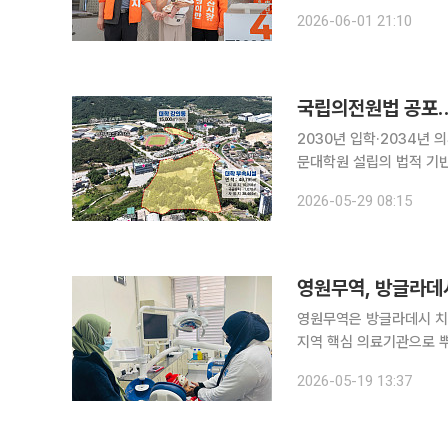
위에는 정이한 후보와 그
2026-06-01 21:10
수, 그리고 생후 4개월 된
국립의전원법 공포…
2030년 입학·2034년 의
문대학원 설립의 법적 기
다. 전북특별자치도는 ‘국립의학전문대학원 설립 및 운영에 관한 법률’이 국회 본회의 통과와 국무
2026-05-29 08:15
영원무역, 방글라데시
영원무역은 방글라데시 치
지역 핵심 의료기관으로 뿌리를 내리고 있
KEPZ 트러스트 병원과 
2026-05-19 13:37
은 200여 명의 의료진이