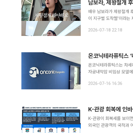
남보라, 제왕절개 후
배우 남보라가 제왕절개 후 자책의 눈물을 흘렸다. 
이 지구별 도착썰’이라는 제목으로 출산 영
자연주의 출산을 준비해왔다
2026-07-18 22:18
다는 결
온코닉테라퓨틱스는 차세대 
자궁내막암 비임상 모델에
‘세포 및 분자 의학 저널(Jou
2026-07-16 16:36
다고 16일 밝혔
K-관광 회복에 인
K-관광이 회복세를 보이면
외국인 관광객의 국적과 
로 확산하는 등 인바운드 