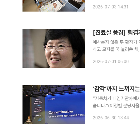
위기라는 것이 학회의 우려다. 3일 대한신생아학회는 ‘대통령과 국민께 드리는 호소문
2026-07-03 14:31
국의 신생아중환자실(NI
[진료실 풍경] 힘
예사롭지 않은 두 환자가 앞서거니 뒤서거니 
하고 모자를 꾹 눌러쓴 채
내력을 보니 현재 테스토스
2026-07-01 06:00
이나 스스로는 남성으로 
‘감각’까지 느껴지는
“자동차가 내연기관차에서
습니다.”(이정렬 분당서울대병원 산부인과 교수) 글
지컬코리아는 30일 서울 
2026-06-30 13:44
순간을 연결하다' 주제로 