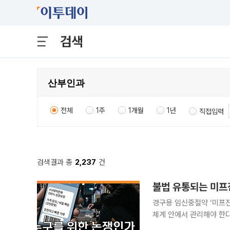
검색
전체
1주
1개월
1년
직접입력
검색결과 총
2,237
건
불법 유통되는 미프진
경구용 임신중절약 ‘미프진
체계 안에서 관리해야 한다는 지적이 나왔다. 본지 김지영
채널 이투데이TV ‘T 같은