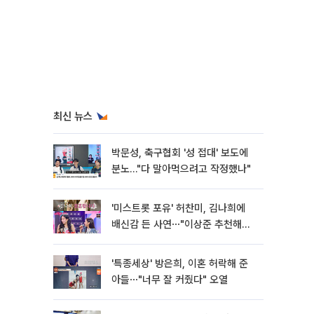
최신 뉴스
박문성, 축구협회 '성 접대' 보도에
분노…"다 말아먹으려고 작정했나"
'미스트롯 포유' 허찬미, 김나희에
배신감 든 사연⋯"이상준 추천해주
더라"
'특종세상' 방은희, 이혼 허락해 준
아들⋯"너무 잘 커줬다" 오열