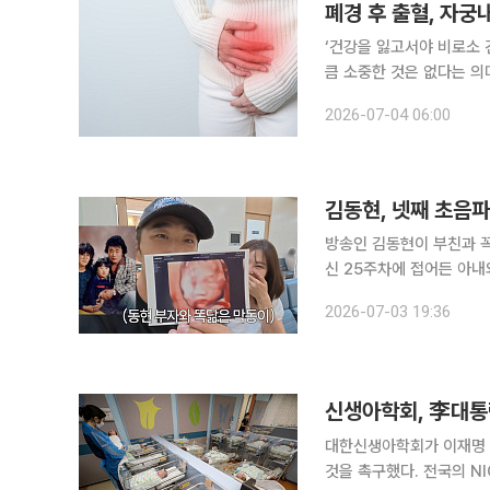
‘건강을 잃고서야 비로소 
큼 소중한 것은 없다는 의
일상생활에서 알아두면 도움이 되는 알
2026-07-04 06:00
이가 들어 그런가 보다’ 
김동현, 넷째 초음파
방송인 김동현이 부친과 꼭 닮은 막내아들을 공
신 25주차에 접어든 아내와 산부
송하율의 부푼 배를 보며 
2026-07-03 19:36
신생아학회, 李대통
대한신생아학회가 이재명 대
것을 촉구했다. 전국의 N