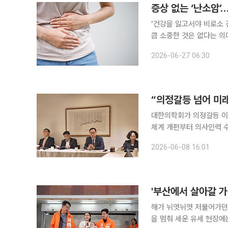
증상 없는 ‘난소암’
‘건강을 잃고서야 비로소 
큼 소중한 것은 없다는 의
일상생활에서 알아두면 도움이 되는 알
2026-06-27 06:30
발견이 늦어지는 경우가 적
“의정갈등 넘어 미
대한의학회가 의정갈등 이
체계 개편부터 의사인력 수
룬다. 대한의학회는 8일 서울 중구 달개비에서 기자간담회를 열고 12일 서울 서초구 플렌티컨벤션
2026-06-08 16:01
에서 창립 60주년 기념 
'부산에서 살아갈 가
해가 뉘엿뉘엿 저물어가던 
을 멈춰 세운 유세 현장에는