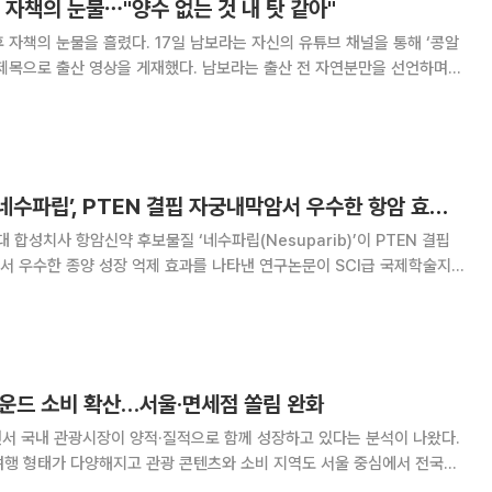
 자책의 눈물⋯"양수 없는 것 내 탓 같아"
17일 남보라는 자신의 유튜브 채널을 통해 ‘콩알
상을 게재했다. 남보라는 출산 전 자연분만을 선언하며
. 하지만 출산 3일 전 정기 검진에서 양수가 모자라 제왕절개가 시급하
과를 들었다. 의사는 “산부인과 의사 100명에게 물어
온코닉테라퓨틱스 ‘네수파립’, PTEN 결핍 자궁내막암서 우수한 항암 효과 확인
합성치사 항암신약 후보물질 ‘네수파립(Nesuparib)’이 PTEN 결핍
서 우수한 종양 성장 억제 효과를 나타낸 연구논문이 SCI급 국제학술지
rnal of Cellular and Molecular Medicine·JCMM)’에 게재됐
다. 자궁내막암은
바운드 소비 확산…서울·면세점 쏠림 완화
서 국내 관광시장이 양적·질적으로 함께 성장하고 있다는 분석이 나왔다.
여행 형태가 다양해지고 관광 콘텐츠와 소비 지역도 서울 중심에서 전국으
소비 구조가 달라지고 있다는 진단이다. 삼정KPMG는 13일 발간한 ‘도약