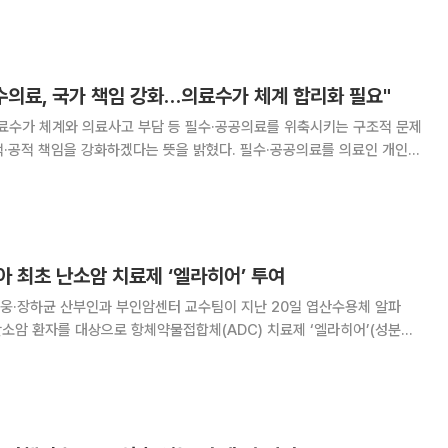
동의 여부 등을 논의했다. 두 사람은 미프진 도입 문제
수의료, 국가 책임 강화…의료수가 체계 합리화 필요"
의료수가 체계와 의료사고 부담 등 필수·공공의료를 위축시키는 구조적 문제
적·공적 책임을 강화하겠다는 뜻을 밝혔다. 필수·공공의료를 의료인 개인의
 전환해야 한다는 취지에서다. 이 대통령은 이날 청와대 영빈
공공의료 간담회'에서 "최근 생긴 일종의
 최초 난소암 치료제 ‘엘라히어’ 투여
웅·장하균 산부인과 부인암센터 교수팀이 지난 20일 엽산수용체 알파
 난소암 환자를 대상으로 항체약물접합체(ADC) 치료제 ‘엘라히어’(성분명
최초로 투여했다고 22일 밝혔다. 이번 투여는 엘라히어가 실제
 첫 사례라는 점에서 의미를 갖는다. 백금