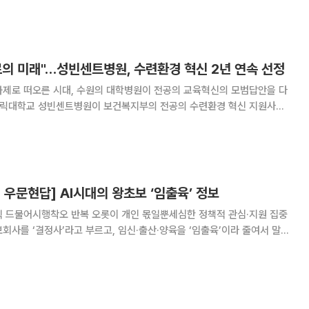
인바운드 소비 트렌드’ 보고서에서 인바운드
료의 미래"…성빈센트병원, 수련환경 혁신 2년 연속 선정
과제로 떠오른 시대, 수원의 대학병원이 전공의 교육혁신의 모범답안을 다
 병원'의 위상을 굳힌 것이다. 9일 이투데이 취재를 종합하면
은 보건복지부가 주관하는 '2026년 전공의 수
우문현답] AI시대의 왕초보 ‘임출육’ 정보
식 드물어시행착오 반복 오롯이 개인 몫일뿐세심한 정책적 관심·지원 집중
에 학생들을 통해 알게 되었다. 난자 냉동 이야기도 대학원 수업 시간에
처음으로 접했다. 당시 28살이었던 딸에게