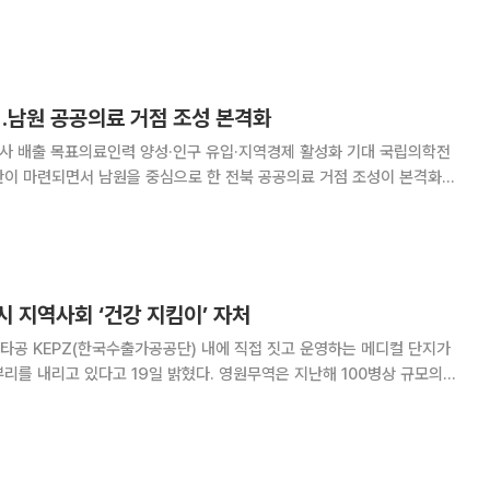
의 부친인 정근 온병원그룹 원장, 배우자 정결 부산대병원 산부인과 임상교
 아들 정온 군까지 한 가족의 3대가
남원 공공의료 거점 조성 본격화
사 배출 목표의료인력 양성·인구 유입·지역경제 활성화 기대 국립의학전
반이 마련되면서 남원을 중심으로 한 전북 공공의료 거점 조성이 본격화한
회의 의결을 거쳐 26일 공포됐다고 29일 밝혔다. 국립의전원은
 지역사회 ‘건강 지킴이’ 자처
타공 KEPZ(한국수출가공공단) 내에 직접 짓고 운영하는 메디컬 단지가
다고 19일 밝혔다. 영원무역은 지난해 100병상 규모의
치타공 간호대를 잇달아 개원해 1년여간 운영해 왔다. KEPZ 트러스트 병원
 상주하며 내과·안과·치과·소아과·산부