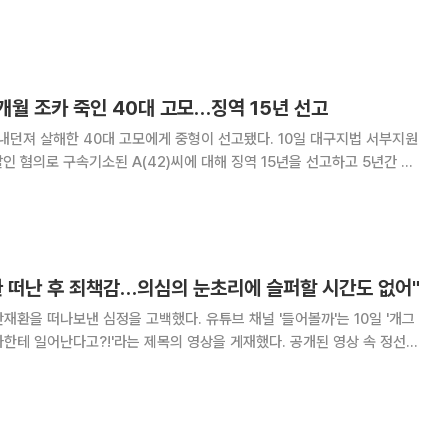
있던 사형수들의 이감이 진행됐다. 그중 2003년부터 2004년까지 무려
 최악의 연쇄살인범 유영철도
1개월 조카 죽인 40대 고모…징역 15년 선고
해한 40대 고모에게 중형이 선고됐다. 10일 대구지법 서부지원
살인 혐의로 구속기소된 A(42)씨에 대해 징역 15년을 선고하고 5년간 보
군(당시 11개월)을 베란다 밖
환 떠난 후 죄책감…의심의 눈초리에 슬퍼할 시간도 없어"
심정을 고백했다. 유튜브 채널 '들어볼까'는 10일 '개그
일어난다고?!'라는 제목의 영상을 게재했다. 공개된 영상 속 정선희
을 통해 아빠에게 받지 못한 평화를 온전히 찾고 싶었다. 평화로운 가정을 영
 못한 것을 다 받고자 생각