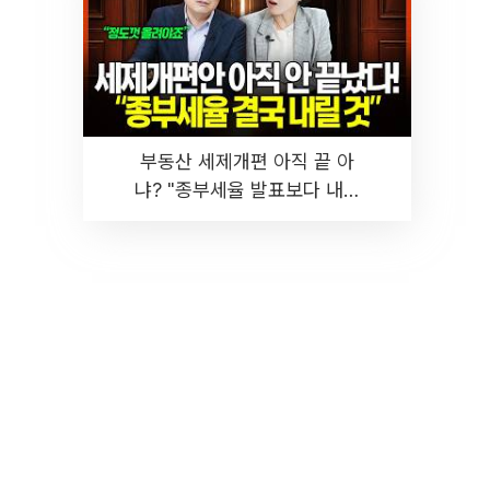
부동산 세제개편 아직 끝 아
냐? "종부세율 발표보다 내릴
것" 장기거주·양도세 전망 I 집
땅지성 I 김인만, 진미윤