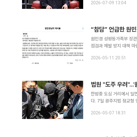
2026-07-09 13:04
으로 한 실화 기반 스릴러
원민경 성평등가족부 장관
점검과 재발 방지 대책 마
추모 성명이 이어지는 가운데 정부도 대
2026-05-11 20:51
망서비스(SNS)를 통해 
법원 "도주 우려"..
한밤중 도심 거리에서 일
다. 7일 광주지법 정교형 영장전담판사는 살인, 살인미수 등 혐의로 경찰에 체포된 장모(24)씨에 대
해 구속영장을 발부했다. 법원은 구속 전 피의자심문(영장실질심사)을 열어 도주 우려 등 구속 필요
2026-05-07 18:31
성을 인정했다.