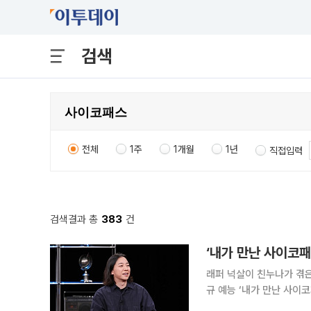
검색
전체
1주
1개월
1년
직접입력
검색결과 총
383
건
‘내가 만난 사이코패
래퍼 넉살이 친누나가 겪은 ‘묻지마 폭행’ 피
규 예능 ‘내가 만난 사이
반사회적 인격과 마주한 실제 경험담이 공개된다. ‘