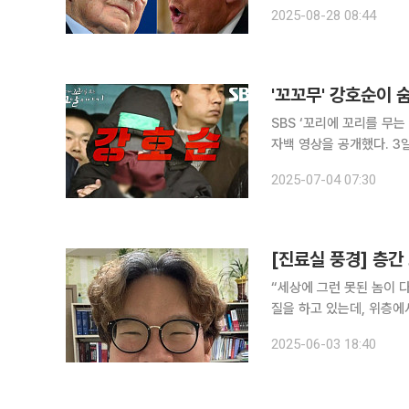
자 중 한 명이자 헤지펀드
2025-08-28 08:44
'꼬꼬무' 강호순이 
SBS ‘꼬리에 꼬리를 무
자백 영상을 공개했다. 3일 방송된 ‘꼬꼬무’ 182회는 ‘특집: 더 리얼’ 3부작 중 두 번째 편으로 강호
순이 검찰 조사에서 추가
2025-07-04 07:30
사기관이 직면한 제도적 
[진료실 풍경] 층간
“세상에 그런 못된 놈이 다
질을 하고 있는데, 위층에
서 침대에 누웠는데, 마치
2025-06-03 18:40