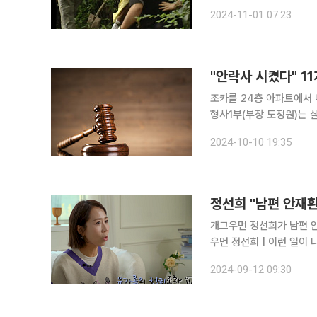
후 전국 교도소에 수감돼 
2024-11-01 07:23
20명을 살해한 대한민국
"안락사 시켰다" 1
조카를 24층 아파트에서 내던져 살
형사1부(부장 도정원)는 
호관찰을 명령했다. A씨는 어버이날이었던 지난 5월8일 남동생 부부가 거주하는 달서구의 한 아파
2024-10-10 19:35
트 24층에서 생후 조카 B
정선희 "남편 안재
개그우먼 정선희가 남편 안재환을 떠나보낸 
우먼 정선희 | 이런 일이 나한테 
는 "(故 안재환과) 결혼
2024-09-12 09:30
위하고 싶었다. 내가 받지