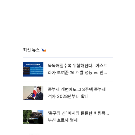
최신 뉴스
똑똑해질수록 위험해진다…아스트
라가 보여준 'AI 개발 성능 vs 안전
딜레마'
종부세 개편에도…1·3주택 종부세
격차 2028년부터 확대
‘축구의 신’ 메시의 든든한 버팀목…
부친 호르헤 별세