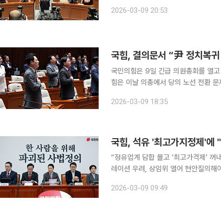
연을 선언한 것이다. 국민의힘은 9일 긴급 의원총회를 열어 ‘국민의힘 국회의원 일동’ 명의의 결의
2026-03-09 20:53
문을 채택했다. 당은 결의문에서 “잘
국힘, 결의문서 “尹 정치복귀
국민의힘은 9일 긴급 의원총회를 열고 '
힘은 이날 의총에서 당의 노선 전환 문제
힘은 결의문에서 “윤 전 대통령의 정
2026-03-09 18:35
한민국도 국민의힘도 결코 과거로 되돌
국힘, 석유 '최고가지정제'에 
“정유업계 담합 몰고 ‘최고가격제’ 
레이션 우려, 상임위 열어 현안질의해야” 장동혁 국민의힘 당대표는 9일 “제대로 조사 한 번
고 정유업계를 담합으로 몰더니, 한 번
2026-03-09 09:49
마화와 가격 찍어누르기로는 위기를 