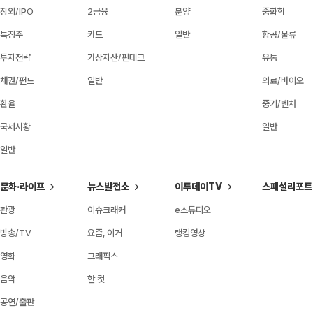
장외/IPO
2금융
분양
중화학
특징주
카드
일반
항공/물류
투자전략
가상자산/핀테크
유통
채권/펀드
일반
의료/바이오
환율
중기/벤처
국제시황
일반
일반
문화·라이프
뉴스발전소
이투데이TV
스페셜리포트
관광
이슈크래커
e스튜디오
방송/TV
요즘, 이거
랭킹영상
영화
그래픽스
음악
한 컷
공연/출판