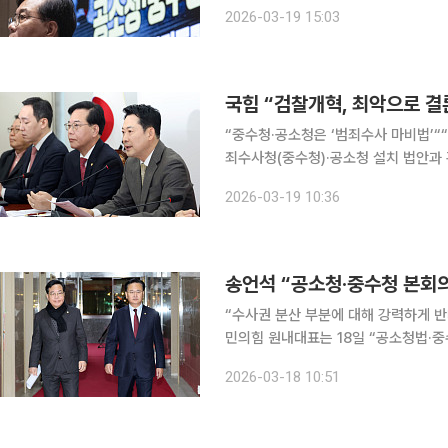
두고 대여 공세 수위를 끌어올렸다. 송언석 원내대표는 이날 국회 예결위회의장에서 열린 의원총회
2026-03-19 15:03
에서 “본회의 상정 예정인 공소청·중
국힘 “검찰개혁, 최악으로 
“중수청·공소청은 ‘범죄수사 마비법’““공시가격 급
죄수사청(중수청)·공소청 설치 법안과
났다”고 비판했다. 장동혁 대표는 이날 국회에서 열린 최고위원회의에서 “정부안의 최소한의 안전
2026-03-19 10:36
송언석 “공소청·중수청 본회
“수사권 분산 부분에 대해 강력하게 반대“
민의힘 원내대표는 18일 “공소청법·
응하겠다”고 말했다. 송 원내대표는 이날 국회의장 면담 직후 기자들과 만나 검찰개혁 법안과 관련
2026-03-18 10:51
해 “용어부터 바로잡아야 한다”며 “