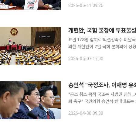
전과 민생은 외면한 채 정권은 공소취소 특검에만
2026-05-11 09:25
최고위원회의에서 "정부의 1차 조사 
개헌안, 국힘 불참에 투표불
표결 178명 참여로 의결정족수 미달국힘 “표심 겨
의한 개헌안이 7일 국회 본회의에 상정됐
이날 본회의에서 헌법 개정안을 상정해 
2026-05-07 17:00
통과에는 재적의원(286명) 3분의 2 
송언석 "국정조사, 이재명 유
"공소 취소 목적 국조는 사법권 침해
퇴 촉구" 국민의힘 송언석 원내대표는 30일 최근 종료된 국정조사 특위에 대해 "이재명 유죄 입증
자폭 청문회였다"고 주장했다. 송 원내대표는 이날 최고위원회의에서 "이번 국정조사는 입법부가
2026-04-30 09:30
사법부 권한을 침해한 명백한 위헌이자