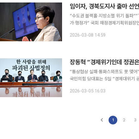
임이자, 경북도지사 출마 선언
“수도권 블랙홀·지방소멸 위기 돌파““
가·행정가“ 국회 재정경제기획위원장인 임이자 국민의힘 의원(상주·문경)은 8일 “경북의 새로운 도
전, 지속가능한 100년을 위한 첫걸음
2026-03-08 14:59
임 의원은 이날 국회에서 기자회견을 
장동혁 “경제위기인데 정권은 
“통상협상 실패·통화스와프도 못 맺어”“
국민의힘 당대표는 5일 “경제대위기 
몰라 불안에 떨고 있다“고 비판했다. 장 대표는 이날 오후에 열린 최고위원회의에서 “연일 치솟는
2026-03-05 16:03
기름값에 주유소마다 줄을 서고 물가
1
2
3