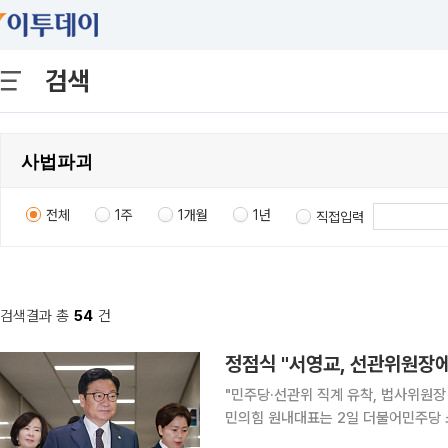
검색
전체
1주
1개월
1년
직접입력
검색결과 총
54
건
정점식 "서영교, 선관위원장
"민주당·선관위 직계 유착, 법사위원장 사퇴
민의힘 원내대표는 2일 더불어민주당 
악 중앙선거관리위원장에게 전화를 걸