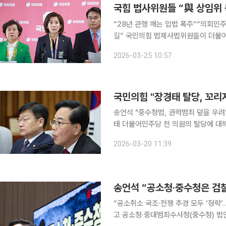
“28년 관행 깨는 입법 폭주““의회민
길” 국민의힘 법제사법위원들이 더불어민주당의 상임위원장 독식 움직임을 강하게 비판하며 법사
위원장직을 야당에 반환할 것을 촉구했다. 나경원 국민의힘 의원은 25일 국회 원내대표
2026-03-25 10:57
기자회견을 열고 “현재 법사위원장 자
국민의힘 "장경태 탈당, 꼬
송언석 "중수청법, 권력범죄 덮을 우려”정점식 
태 더불어민주당 전 의원의 탈당에 대
와 국회의원직 제명을 촉구했다. 송언석 원내대표는 26일 국회에서 열린 원내대책회의에서 "경찰
2026-03-20 11:39
수사심의위원회가 장경태 의원의 성추행
송언석 “공소청·중수청은 검
“공소취소 국조·전쟁 추경 모두 ‘정략’…개헌 논의는 지선
고 공소청·중대범죄수사청(중수청) 법