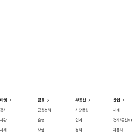
마켓
금융
부동산
산업
공시
금융정책
시장동향
재계
시황
은행
업계
전자/통신/IT
시세
보험
정책
자동차