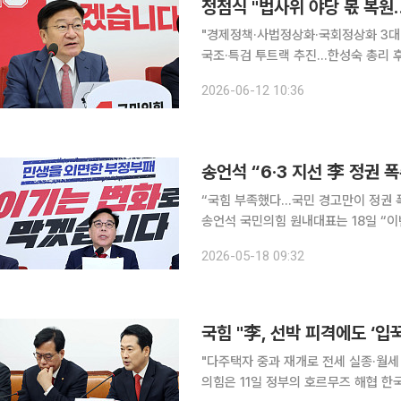
정점식 "법사위 야당 몫 복원
"경제정책·사법정상화·국회정상화 3대
국조·특검 투트랙 추진…한성숙 총리 후보 검증도 예고 정점식 국민의
회 원구성 협상을 앞두고 법제사법위원
2026-06-12 10:36
송언석 “6·3 지선 李 정권
“국힘 부족했다…국민 경고만이 정권 폭
송언석 국민의힘 원내대표는 18일 “이
를 견제하는 선거”라며 “공소취소 사
2026-05-18 09:32
밝혔다. 송 원내대표는 이날 국회
국힘 "李, 선박 피격에도 ‘입
"다주택자 중과 재개로 전세 실종·월세 
의힘은 11일 정부의 호르무즈 해협 한