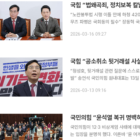
국힘 “법왜곡죄, 정치보복 
“노란봉투법 시행 이틀 만에 하청 42
무즈 파병은 국회동의 필수“ 장동혁 국민의힘 당대표는 16일 “법왜곡죄는 정치보복의 칼날이 되고
있고 조희대 대법원장이 ‘보복 1호’ 
2026-03-16 09:27
다”고 비판했다 장 대표는 이
국힘 “공소취소 뒷거래설 사실
“정성호, 뒷거래설 관련 질문에 스스로
발” 송언석 국민의힘 원내대표는 13일 ‘공소취소 외압·검찰 수사권 거래’ 의혹을 두고 “사실로 드러
나면 대통령 탄핵감으로 엄중한 사안”이라며 특
2026-03-13 09:16
날 원내대책회의에서 “지난 10일 김어
국민의힘 “윤석열 복귀 명백
국민의힘이 12·3 비상계엄 사태에 대
는 입장을 분명히 했다. 이른바 ‘윤 어