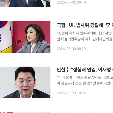
2026-07-02 09:14
국힘 "與, 법사위 강탈해 '李
"상임위 독차지 민주주의에 대한 사망 선언""
일 더불어민주당이 국회 법제사법위원장
통령의 죄를 지우려 한다"며 법사위원장을 제1야당
2026-06-30 08:29
변인은 이날 논평을 내고 "민주당의 
안철수 "정청래 연임, 이재명
"연어 술파티 위증 판결 부정은 국민 
이 정권교체 선봉 될 것" 안철수 국민의힘 의원은 23일 더불어민주당 정청래 대표를 겨냥해 "정청
래 대표의 연임이 이재명 정부의 조기 레임덕을 
2026-06-23 10:06
스북에 '이재명 정부의 조기 레임덕, 