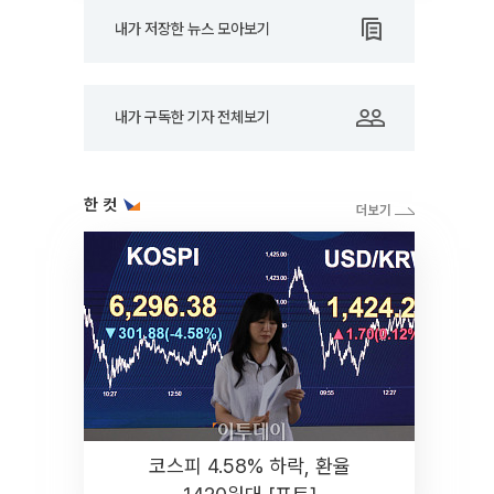
내가 저장한 뉴스 모아보기
내가 구독한 기자 전체보기
한 컷
코스피 4.58% 하락, 환율