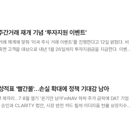
스트먼트가 3분기 가상자산 관련주 비중을 대폭 확대하며 가상자산 생태
다. 신규 편입 종목 상당수가 가상자산 분야
 주간거래 재개 기념 ‘투자지원 이벤트’
래 재개에 맞춰 ‘미국 주식 거래 이벤트’를 진행한다고 12일 밝혔다. 비
휴면 고객을 대상으로 내년 1월 26일까지 투자지원금을 지급한다. 이벤트
바일트레이딩시스템(MTS), 홈트레이딩시스템(HTS)을 통해 미국 상장 주
 발생한 거래 수수료의 2배를
성적표 '빨간불'…손실 확대에 정책 기대감 남아
 제자리…7·8월 열기 ‘온기만 남아’mNAV 하락·주가 급락에 DAT 기업
LARITY 법안, 시장 반전 카드 될까 이더리움 현물 상장지수펀
가 급격히 식으며 시장의 열기가 빠르게 식어가고 있다. ETF와 기관의 이더
 비교해 거의 변동이 없