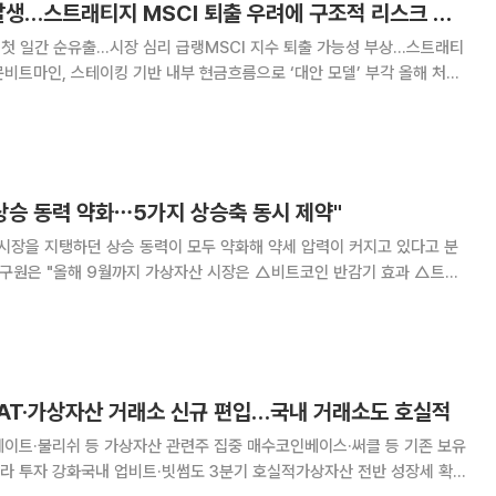
DAT 자금 순유출 발생…스트래티지 MSCI 퇴출 우려에 구조적 리스크 부각
해 첫 일간 순유출…시장 심리 급랭MSCI 지수 퇴출 가능성 부상…스트래티
트마인, 스테이킹 기반 내부 현금흐름으로 ‘대안 모델’ 부각 올해 처음
에서 자산 순유출이 발생하며 시장이 흔들리고 있다. 급격한 가상자산 약세
코인을 매도·출금하며 단기 매도 압력이
상승 동력 약화⋯5가지 상승축 동시 제약"
 시장을 지탱하던 상승 동력이 모두 약화해 약세 압력이 커지고 있다고 분
정책 △디지털 자산 재무기업(DAT)의 적극적인 매수세 △미국 금리 인하
 강한 상승 구조를 형성했다"라며 "다
DAT·가상자산 거래소 신규 편입…국내 거래소도 호실적
메이트·불리쉬 등 가상자산 관련주 집중 매수코인베이스·써클 등 기존 보유
라 투자 강화국내 업비트·빗썸도 3분기 호실적가상자산 전반 성장세 확인