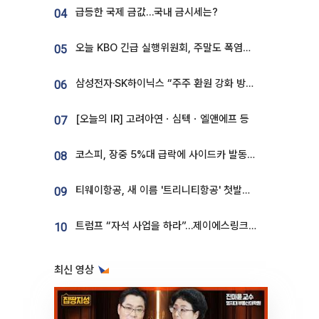
급등한 국제 금값…국내 금시세는?
04
오늘 KBO 긴급 실행위원회, 주말도 폭염취소 될까
05
삼성전자·SK하이닉스 “주주 환원 강화 방안 마련”
06
[오늘의 IR] 고려아연ㆍ심텍ㆍ엘앤에프 등
07
코스피, 장중 5%대 급락에 사이드카 발동…삼성·SK 동반 폭락
08
티웨이항공, 새 이름 '트리니티항공' 첫발…SSC 전략 본격화
09
트럼프 “자석 사업을 하라”…제이에스링크, 비중국 영구자석 공급망 구축 속도
10
최신 영상