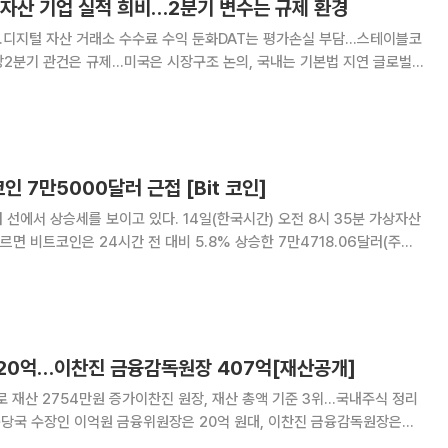
 자산 기업 실적 희비…2분기 변수는 규제 환경
…디지털 자산 거래소 수수료 수익 둔화DAT는 평가손실 부담…스테이블코
2분기 관건은 규제…미국은 시장구조 논의, 국내는 기본법 지연 글로벌
기 실적이 사업모델별로 엇갈렸다. 국내 거래소들도 수익성 악화를 드러낸
과 한국의 규제 논의가 반등 여부를 가를 주요
인 7만5000달러 근접 [Bit 코인]
이고 있다. 14일(한국시간) 오전 8시 35분 가상자산
면 비트코인은 24시간 전 대비 5.8% 상승한 7만4718.06달러(주요
 이더리움은 8.7% 상승한 2377.90달러, 바이낸스 코인은 4.3% 오른
616.96달러로 집계됐다. 주요 알트코인
20억…이찬진 금융감독원장 407억[재산공개]
로 재산 2754만원 증가이찬진 원장, 재산 총액 기준 3위…국내주식 정리
한 것으로 나타났다. 특히 이찬진 원장은 이번 재산공개 대상자 중 세 번째