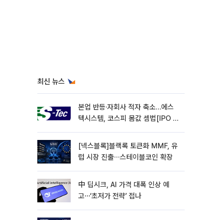
최신 뉴스
본업 반등·자회사 적자 축소…에스
텍시스템, 코스피 몸값 셈법[IPO 엑
스레이]
[넥스블록]블랙록 토큰화 MMF, 유
럽 시장 진출∙∙∙스테이블코인 확장
中 딥시크, AI 가격 대폭 인상 예
고⋯‘초저가 전략’ 접나