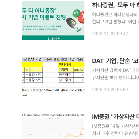
하나증권, '모두 다
하나증권은 하나은행과의 협
한다고 3일 밝혔다. 이번 이벤트는 '모두 다 하나통장'을 개설한 손님을 대상으로, 이벤트 참시 손님
이 직접 선택한 미국 소수
2025-11-03 09:47
트마인, 팔란티어 테크, 
DAT 기업, 단순 
가상자산 급락에 DAT 기
유지단순 보유 넘어 디파이·스테이킹 기반 
단순 자산 축적 전략의 
2025-10-20 06:00
오고 있다. 최근 가상자산
iM증권 "가상자산
iM증권은 14일 가상자산
저가 매수 전략이 유효하다고 분석했다. 양현경 iM증권 연구원은