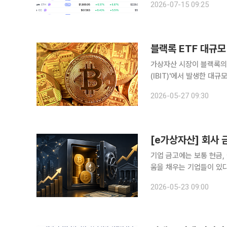
2026-07-15 09:25
블랙록 ETF 대규모
가상자산 시장이 블랙록의
(IBIT)'에서 발생한 대
디커플링 현상이 나타나면서 가상자산
2026-05-27 09:30
상자산 통계사이트 코인게
[e가상자산] 회사 
기업 금고에는 보통 현금,
움을 채우는 기업들이 있다
전환사채까지 발행해 코인을 
2026-05-23 09:00