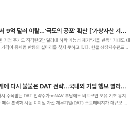
 많았다. 정부공직자윤리위원회가 26일 공개한 고위
비트코인 현물 ETF서 9억 달러 이탈…‘극도의 공포’ 확산 [‘가상자산 겨울’ 불안 고조]
련 기업 주가도 직격탄5만 달러대 하락 가능성 제기“가을 반등” 기대도 대
 가격이 좀처럼 반등의 실마리를 찾지 못하고 있다. 현물 상장지수펀드
 규모의 자금이 빠져나갔고, 코인을 대거 보유한 상장사 주가도 직격탄을 맞
 보여주는 공포·탐욕 지수는 ‘극도의 공포’
스트래티지 매수 재개에 다시 불붙은 DAT 전략…국내외 기업 행보 빨라진다
시 주목받는 DAT 전략주가·mNAV 부담에도 비트코인 보유 기조 유지
 재무기업(DAT) 스트래티지가 대규모 비
 주가 하락과 자산가치 논란에도 불구하고 가상자산 보유 전략을 유지할 것
운데 가상자산을 기업 재무 전략의 핵심축으