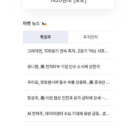
1420원대 [포토]
마켓 뉴스
특징주
투자전략
고려아연, 106분기 연속 흑자...2분기 '어닝 서프라이즈'에 장 초반 12%대 강세
유니켐, 美 전자피부 기업 인수 소식에 상한가
우리로, 광트랜시버 필수 부품 상용화...美 중국산 퇴출 추진에 상승세
항공주, 美·이란 협상 진전과 유가 급락에 강세⋯한진칼 8%↑
AI 전력주, 데이터센터 수요 기대에 동반 급등…효성중공업 10%↑