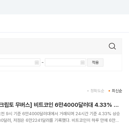
~
적용
정확도순
최신순
[넥스블록][데일리 크립토 무버스] 비트코인 6만4000달러대 4.33% 상승…지캐시 13.84% 상승
오전 9시 기준 6만4000달러대에서 거래되며 24시간 기준 4.33% 상승
30달러, 저점은 6만2241달러를 기록했다. 비트코인이 하루 만에 6만
가운데 시가총액 상위 100위 가상자산 중에서는 프라이버시·탈중앙화 거