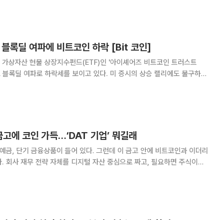
래·AI·실물자산 토큰화 관련 자산이 강세를 나타냈다. 프
 블록딜 여파에 비트코인 하락 [Bit 코인]
 가상자산 현물 상장지수펀드(ETF)인 '아이셰어즈 비트코인 트러스트
규모 블록딜 여파로 하락세를 보이고 있다. 미 증시의 상승 랠리에도 불구하고
 시장 전반이 숨고르기에 들어갔다. 27일 오전 9시 10분 가
코에 따르면 비트코인은 24시간 전 대비
금고에 코인 가득…‘DAT 기업’ 뭐길래
 예금, 단기 금융상품이 들어 있다. 그런데 이 금고 안에 비트코인과 이더리
. 회사 재무 전략 자체를 디지털 자산 중심으로 짜고, 필요하면 주식이나
더 사들인다. 이런 기업을 디지털 자산 트레저리(Digital Asset
Treasury, DAT) 기업이라고 부른다. 23일 업