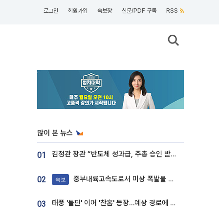
로그인
회원가입
속보창
신문/PDF 구독
RSS
많이 본 뉴스
김정관 장관 “반도체 성과급, 주총 승인 받도록”…상법·자본시장법 개정 시사
01
중부내륙고속도로서 미상 폭발물 발견
02
속보
태풍 '돌핀' 이어 '찬홈' 등장…예상 경로에 한국 '한숨'
03