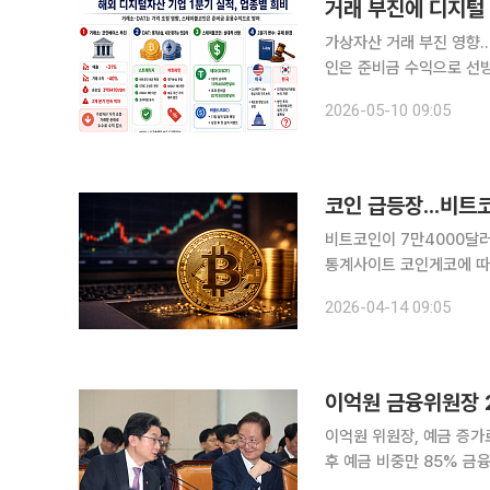
거래 부진에 디지털
가상자산 거래 부진 영향
인은 준비금 수익으로 선방
디지털 자산 기업의 1분
2026-05-10 09:05
가운데, 2분기부터는 미국
코인 급등장...비트코
비트코인이 7만4000달러 선에서 상승세를 보
통계사이트 코인게코에 따르
거래소 평균가)에 거래됐다.
2026-04-14 09:05
이억원 금융위원장 
이억원 위원장, 예금 증가
후 예금 비중만 85% 금융당국 수장인 이억원 금융위원장은 20억 원대, 이찬진 금융감독원장은
400억 원대 재산을 보유