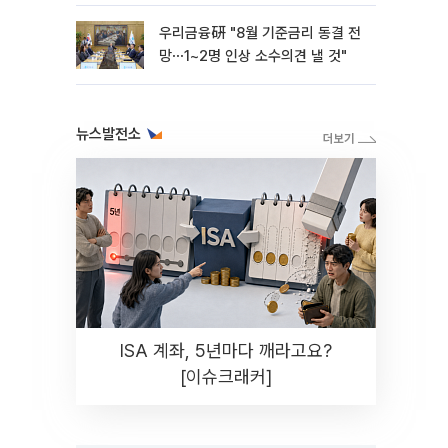
우리금융硏 "8월 기준금리 동결 전
망⋯1~2명 인상 소수의견 낼 것"
뉴스발전소
ISA 계좌, 5년마다 깨라고요?
[이슈크래커]