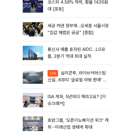
코스피 4.58% 하락, 환율 1420원
대 [포토]
세금 꺼낸 정부에…오세훈 서울시장
“집값 해법은 공급” [종합]
통신사 매출 효자된 AIDC…LG유
플, 2분기 역대 최대 실적
실리콘투, 라이브커머스팀
단독
신설…K뷰티 ‘글로벌 라방 판매’ 확
대
ISA 계좌, 5년마다 깨라고요? [이
슈크래커]
호반그룹, ‘오픈이노베이션 위크’ 개
최⋯미래산업 생태계 확대