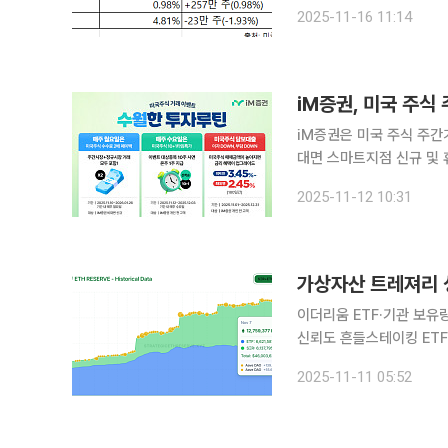
미국 자산운용사 아크인베
2025-11-16 11:14
계에 대한 신뢰를 재확인했
iM증권, 미국 주식
iM증권은 미국 주식 주간거
대면 스마트지점 신규 및 
기간 iM증권 영업점, 모
2025-11-12 10:31
식을 거래하면 매주 월요일
가상자산 트레져리 
이더리움 ETF·기관 보유량
신뢰도 흔들스테이킹 ETF 승인과 C
드(ETF)의 자금 유입세
2025-11-11 05:52
리움 보유량은 한 달 전과