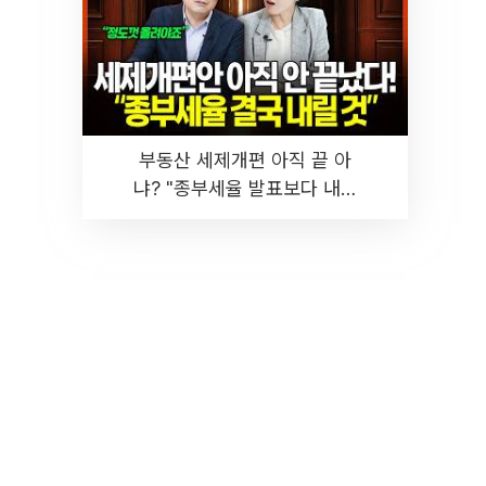
부동산 세제개편 아직 끝 아
냐? "종부세율 발표보다 내릴
것" 장기거주·양도세 전망 I 집
땅지성 I 김인만, 진미윤