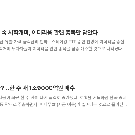
역제재를 발표하면서 위험자산 선호심리가 크게 위축됐다"라며 "비트코인,
과 알트코인이 큰 폭으로 하락하고, 써
 속 서학개미, 이더리움 관련 종목만 담았다
 자금 유출·가격 급락금리 인하ㆍ스테이킹 ETF 승인 전망에 이더리움 중심
 심리와 상장지수펀드(ETF) 자금 유출, 가격 급락에도 불구하고 이더리
졌다. 시장에서는 미국 금리 인하
?…한 주 새 1조9000억원 매수
자금이 최근 한 주 사이 다시 급격히 증가했다. 호황을 거듭하던 한국 증시
 등 악재로 주춤하면서 ‘머니무브’(자금 이동)가 일어나는 것으로 풀이된
 따르면 최근 한 주(19∼25일) 사이 미국 주식의 국내 순매수액은 13억
77억 원)에 달했다고 연합뉴스가