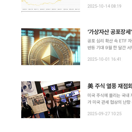
일(현지시간) 대중국 무
2025-10-14 08:19
이더리움 등 주요 가상자산
‘가상자산 공포장세’
공포 심리 확산 속 ETF
반등 기대 9월 한 달간 서학개미 투자자들이 이더리움 관련 종목을 집중 매수한 것으로 나타났다.
가상자산 시장 전반의 불안
2025-10-01 16:41
움 관련 투자 열기는 이어
美 주식 열풍 재점화
미국 주식에 몰리는 국내 
가 미국 관세 협상의 난항
다. 27일 한국예탁결제원에
2025-09-27 10:25
4300만 달러(약 1조89