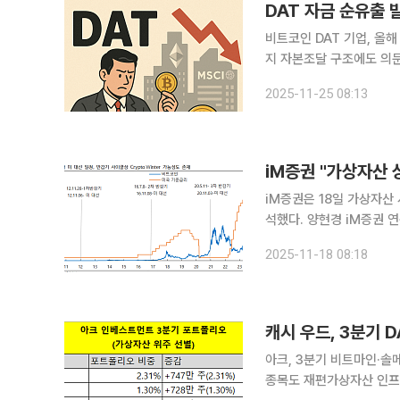
비트코인 DAT 기업, 올
지 자본조달 구조에도 의문비
으로 비트코인 DAT 기업
2025-11-25 08:13
속에 기업들이 보유 비트
iM증권 "가상자산 
iM증권은 18일 가상자산
석했다. 양현경 iM증권 연구원은 "올해 9월까지 가상자산 시장은 △비트코인 반감기 효과 △트럼
프 대통령의 친 가상자산 
2025-11-18 08:18
기대감 △달러 약세에 따라
캐시 우드, 3분기 
아크, 3분기 비트마인·솔
종목도 재편가상자산 인프