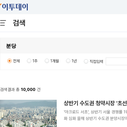
검색
전체
1주
1개월
1년
직접입력
검색결과 총
10,000
건
상반기 수도권 청약시장 '초선
'아크로드 서초', 상반기 서울 경쟁률 
화 심화 올해 상반기 수도권 분양시장이 지역 내 최상급지와 분양가상한제(분상제) 적용 단지 중심
으로 완벽하게 재편된 것으로 나타났다