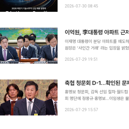
다. SK하이닉스는 오는 8월 20일부터 26일까지 2026년 신입사원 수시채용 서류 접수를 진행한
2026-07-30 08:45
다고 30일 밝혔다. 모집 분야는 설계, 
이억원, 李대통령 아파트 근저
이재명 대통령이 분당 아파트를 매도하
원장은 ‘사인간 거래’ 라는 입장을 밝혔다. 29일 이 위원장은 국회 정무위원회 업무보고에서
통령의 아파트 거래 방식을 정부에서 용
2026-07-29 19:51
축협 청문회 D-1…확인된 문
홍명보 청문회, 감독 선임 절차·월드컵
회 명단에 정몽규·홍명보…이임생은 불출석 정몽규 전 대한축구협회장과 홍명보 전 
독이 다시 국회에 섭니다. 두 사람이 
2026-07-29 15:57
요. 그사이 상황은 크게 달라졌습니