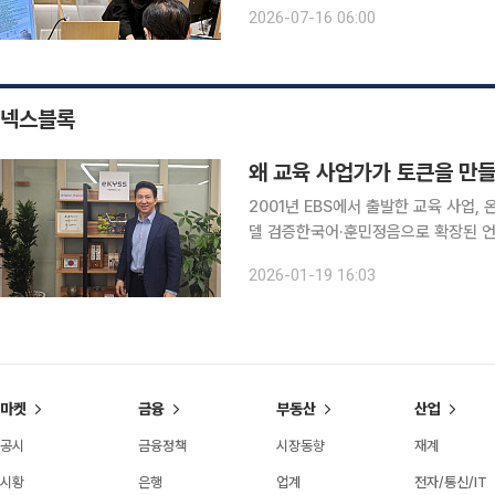
금융권에서 시니어의 니즈는 갈수록 다
2026-07-16 06:00
어가 늘어나면서 금융권에 요구하는 서
넥스블록
왜 교육 사업가가 토큰을 만
2001년 EBS에서 출발한 교육 사업,
델 검증한국어·훈민정음으로 확장된 언
AI·블록체인 관점학습·참여·보상을 연결하는 L2E 토큰 
2026-01-19 16:03
사업가의 다음 선택 20년 넘게 교
마켓
금융
부동산
산업
공시
금융정책
시장동향
재계
시황
은행
업계
전자/통신/IT