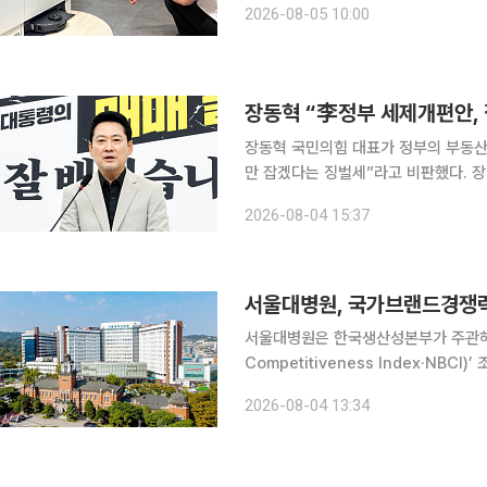
2026-08-05 10:00
운영한다고 5일 밝혔다. 주방과 거실 
장동혁 “李정부 세제개편안, 
장동혁 국민의힘 대표가 정부의 부동산
만 잡겠다는 징벌세”라고 비판했다. 장 대표는 4일 국회에서 기자회견을 열고 “이재명 대통령은 장
기보유특별공제 등 세제 혜택을 받고 
2026-08-04 15:37
서울대병원, 국가브랜드경쟁력지
서울대병원은 한국생산성본부가 주관하는 
Competitiveness Index·NB
다. NBCI는 매년 소비자를 대상으로 브랜드 인지도, 이미지, 관계 등을 종합 평가해 브랜드 경쟁력
2026-08-04 13:34
을 측정하는 지표로 이번 조사는 올해 