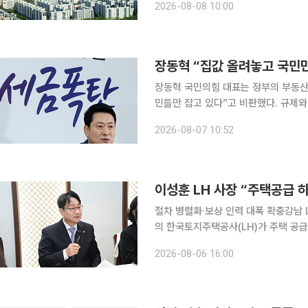
2026-08-08 10:00
트' 선호를 넘어 거주 가치와 자산 가
장동혁 “집값 올려놓고 국민
장동혁 국민의힘 대표는 정부의 부동산
민들만 잡고 있다”고 비판했다. 규제와
대표는 7일 오전 국회에서 열린 부동
2026-08-07 10:52
악의 근원”이라며 “부동산 지옥을 만
이성훈 LH 사장 “주택공급 
절차 병렬화·보상 인력 대폭 확충강남 
의 한국토지주택공사(LH)가 주택 공급 속도를 높이기 위해 보상 절차를 대폭 단축한다. 사업 절차를
병렬화하고 보상 인력을 확충하는 한편
2026-08-06 16:00
등 도심 공급 확