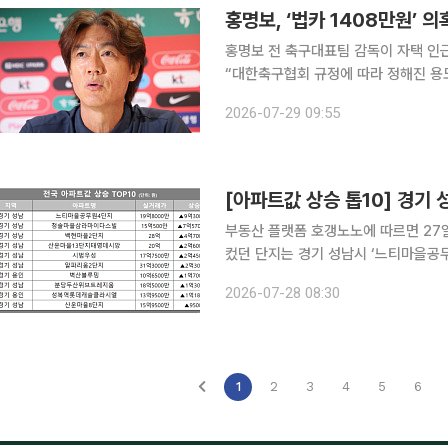
홍명보, ‘법카 1408만원’ 
홍명보 전 축구대표팀 감독이 자택 인
“대한축구협회 규정에 따라 정해진 용도와 한도
일 공개한 ‘JTBC 법인카드 보도 관련 
2026-07-29 09:55
법카 1408만원 긁었다’ 기사와 관련해
[아파트값 상승 톱10] 경기 
부동산 플랫폼 호갱노노에 따르면 27
컸던 단지는 경기 성남시 ‘느티마을공무
며 직전 거래 대비 9억3000만원(88%) 상승했다. 2위는 경기 성남시
2026-07-28 08:30
15억500만원에 실거래되며 7억5700
1
2
3
4
5
6