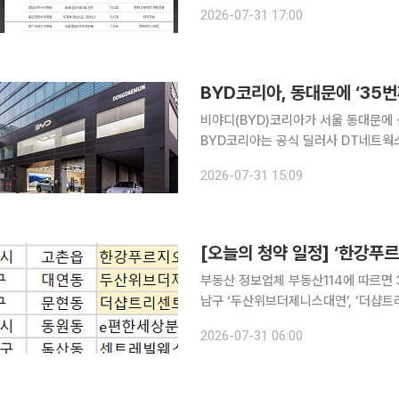
가운데 청약 시장 양극화가 심화되면서
2026-07-31 17:00
이상 대단지가 상대적으로 안전한 선택
BYD코리아, 동대문에 ‘35번
비야디(BYD)코리아가 서울 동대문에 
BYD코리아는 공식 딜러사 DT네트웍스가
이번 전시장은 BYD코리아 승용 부문의 35번째 전시장이다. 
2026-07-31 15:09
(약 90평) 규모로 최대 4대의 차량을
[오늘의 청약 일정] ‘한강푸
부동산 정보업체 부동산114에 따르면 
남구 ‘두산위브더제니스대연’, ‘더샵트리센트’ 등이
시 ‘e편한세상분당퍼스트빌리지(A1) 신혼희망타운’에서
2026-07-31 06:00
(청년안심주택)’은 계약을 시작한다.