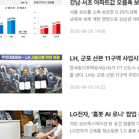
강남·서초 아파트값 오름폭 보
서울 상승률 소폭 상승한 0.26%성북ㆍ
규제와 세제 개편 영향으로 강남권 아
부담이 낮은 외곽 지역에는 실수요가 이어지는 모습이다. 6일 한
2026-08-06 14:00
(3일 기준) 전국 주간 아파트 가격 동
LH, 군포 산본 11구역 사
한국토지주택공사(LH)가 1기 신도시
를 낸다. LH는 군포 산본 11구역 주민대표회의와 사업시행약정을 체결했다고 5일 밝혔다. 산본 11
구역은 지난해 12월 특별정비구역으로
2026-08-05 16:22
시 정비 및 지원에 관한 특별법'에 따
LG전자, ‘홈봇 AI 로니’ 
히든·오브제스테이션 등 공간 맞춤형 
LG전자가 신제품 청소로봇 ‘LG 홈봇 
할 수 있는 팝업 공간을 마련했다. LG전자는 12일까지 현대백화점 판교점 1층에서 로니 체험존을