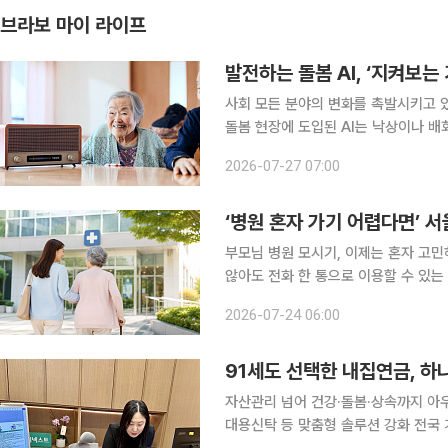
브라보 마이 라이프
발전하는 돌봄 AI, ‘지켜보는
사회 모든 분야의 변화를 촉발시키고 있
돌봄 현장에 도입된 AI는 낙상이나 배
‘감시형 기술’에 가까웠다. 그러나 최
2026-07-27 07:00
서를 자극하고, 부족한 돌봄 인력을 효
‘병원 혼자 가기 어렵다면’ 
부모님 병원 모시기, 이제는 혼자 고민하지 마세요 지난주에는 스마트폰
않아도 전화 한 통으로 이용할 수 있는
함께 갈 사람이 없어 진료를 미루는 
2026-07-24 06:00
들은 직장 때문에 시간을 내기 어렵고,
91세도 선택한 내집연금, 하
자산관리 넘어 건강·돌봄·상속까지 아
대용신탁 등 맞춤형 솔루션 강화 전국