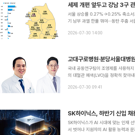
세제 개편 앞두고 강남 3구
서울 상승률 0.27%→0.25% 축
기 남부 과열 한풀 꺾여⋯동탄 주춤 서울 아파트값 상승세가 2주 연속 둔화했다. 대출 규제와 세제
개편을 앞둔 관망세에 강남 3구와 한강
2026-07-30 14:00
으로 대출 한도 축소 여파가 작은 중저
국내 공동연구팀이 조영제를 사용하지 
의 대혈관 폐색(LVO)을 정확히 찾아내는 AI 
구로병원 김치경 신경과 교수, 분당서
2026-07-30 09:41
엘케이 류위선 전무로 구성됐다. 연구
SK하이닉스, 하반기 신입 채
SK하이닉스가 AI 시대에 맞는 인재 
서 벗어나 지원자의 AI 활용 능력과 