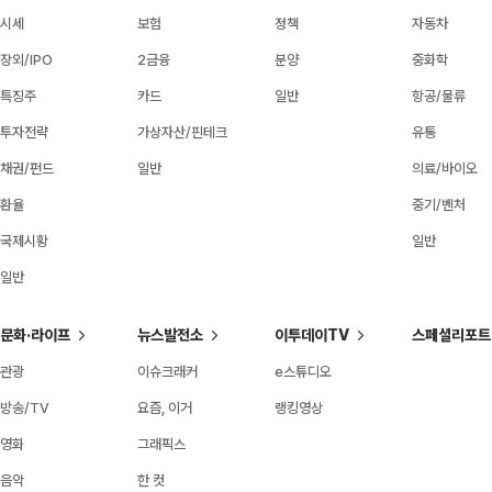
시세
보험
정책
자동차
장외/IPO
2금융
분양
중화학
특징주
카드
일반
항공/물류
투자전략
가상자산/핀테크
유통
채권/펀드
일반
의료/바이오
환율
중기/벤처
국제시황
일반
일반
문화·라이프
뉴스발전소
이투데이TV
스페셜리포트
관광
이슈크래커
e스튜디오
방송/TV
요즘, 이거
랭킹영상
영화
그래픽스
음악
한 컷