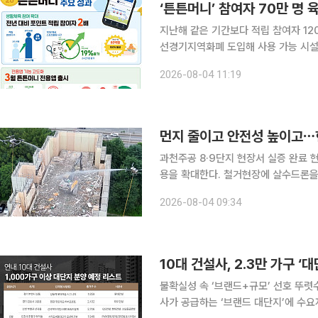
‘튼튼머니’ 참여자 70만 명
지난해 같은 기간보다 적립 참여자 12
선경기지역화폐 도입해 사용 가능 시설 약 8만 곳 확보 스포츠활동에
참여자가 올해 70만 명에 육박했다. 
2026-08-04 11:19
었다. 전용 응용프로그램 출시와 경기
먼지 줄이고 안전성 높이고⋯
과천주공 8·9단지 현장서 실증 완료 현대건설이 건설현장 환경·안전 관리를 위해 무인 로봇 기술 적
용을 확대한다. 철거현장에 살수드론을
트 건설기술 실증을 마쳤다. 현대건설은 최근 서울 서초구 과천주공 8·9단지 재건축 정비사업 철거
2026-08-04 09:34
현장에서 살수드론을 활용한 비산먼지 
10대 건설사, 2.3만 가구 
불확실성 속 ‘브랜드+규모’ 선호 뚜렷수도권·지방 13곳 
사가 공급하는 ‘브랜드 대단지’에 수