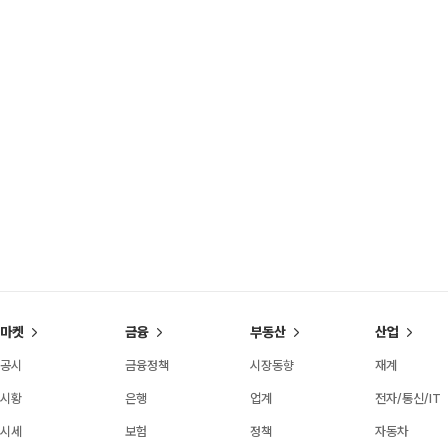
마켓
금융
부동산
산업
공시
금융정책
시장동향
재계
시황
은행
업계
전자/통신/IT
시세
보험
정책
자동차