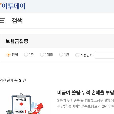
검색
전체
1주
1개월
1년
직접입력
검색결과 총
3
건
비급여 쏠림·누적 손해율 부담
3분기 위험손해율 119%…상위 9%에
부담률 높여야” 실손보험료가 2년 연속 7%대를 넘는 인상률을 기록하며 가계 부담이 빠르게 커지
고 있다. 24일 보험업계에 따르면 물가상승률을 크게 웃도는 보험료 인상이 이어진 것은 비급여 진