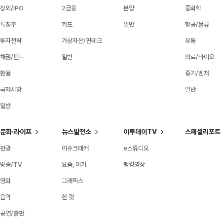
장외/IPO
2금융
분양
중화학
특징주
카드
일반
항공/물류
투자전략
가상자산/핀테크
유통
채권/펀드
일반
의료/바이오
환율
중기/벤처
국제시황
일반
일반
문화·라이프
뉴스발전소
이투데이TV
스페셜리포트
관광
이슈크래커
e스튜디오
방송/TV
요즘, 이거
랭킹영상
영화
그래픽스
음악
한 컷
공연/출판