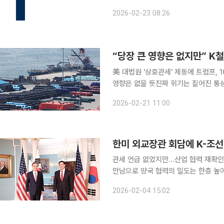
럼프 대통령의 관세 인상 위협은 무산된
2026-02-23 08:26
에 대한 우려 및 높아진 주가수익비율(
美 대법원 '상호관세' 제동에 트럼프, 
영향은 없을 듯진짜 위기는 짙어진 통
상" 미국 연방대법원이 트럼프 행정부의 '국제비상경제권한법(IEEPA)' 기반 15% 상호관세에 제동
2026-02-21 11:00
을 걸자 도널드 트럼프 대통령은 즉각 "
한미 외교장관 회담에 K-조선
관세 언급 없었지만…산업 협력 재확인에 의미K
만남으로 양국 협력의 밀도는 한층 높아졌
관세 재인상이라는 난제에 대한 즉각적
2026-02-04 15:02
공조 강화가 관세 협상의 돌파구가 될