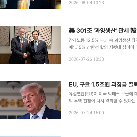
2026-08-04 10:23
연방국제통상법원에 도널드 트럼프 행정
美 301조 '과잉생산' 관세
강제노동 12.5% 부과 속 과잉생산 
예'…15% 상한선 합의 지렛대 삼아야 미국이 무역법 301조에 근거해 한국 등 60개 경제권에
12.5%의 '강제노동' 관세를 확정 지
2026-07-26 10:33
의 정교
EU, 구글 1.5조원 과징금
유럽연합(EU)이 미국 빅테크 구글에 
의 무역 전쟁이 다시 격화할 수 있다는 우려가 나온다. 23일(현지시간
집행위원회는 이날 EU의 핵심 경쟁법안
2026-07-24 15:00
유로(약 1조2000억원)의 과징금을 결