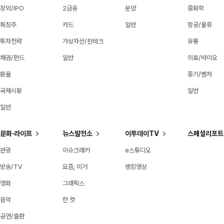
장외/IPO
2금융
분양
중화학
특징주
카드
일반
항공/물류
투자전략
가상자산/핀테크
유통
채권/펀드
일반
의료/바이오
환율
중기/벤처
국제시황
일반
일반
문화·라이프
뉴스발전소
이투데이TV
스페셜리포트
관광
이슈크래커
e스튜디오
방송/TV
요즘, 이거
랭킹영상
영화
그래픽스
음악
한 컷
공연/출판