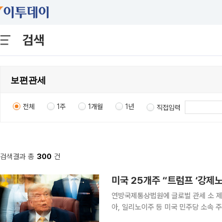
검색
전체
1주
1개월
1년
직접입력
검색결과 총
300
건
미국 25개주 “트럼프 ‘강제노
연방국제통상법원에 글로벌 관세 소 제기"대법
아, 일리노이주 등 미국 민주당 소속 
관세가 불법이라고 주장하며 소송을 제기했다. 3일(현지시간) 블룸버그통신에 따르