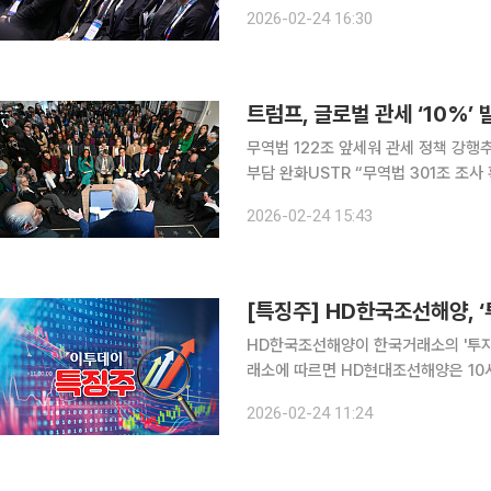
국경제인협회가 재계의 명실상부한 ‘경
2026-02-24 16:30
주도하며 사실상 경제외교의 주도권을 
트럼프, 글로벌 관세 ‘10%’
무역법 122조 앞세워 관세 정책 강행
부담 완화USTR “무역법 301조 조사 확대” 
국 행정부가 미 연방대법원의 상호관세 
2026-02-24 15:43
세를 발효했다. 트럼프 행정부가 새로
[특징주] HD한국조선해양, 
HD한국조선해양이 한국거래소의 '투자주의종목
래소에 따르면 HD현대조선해양은 10시 
되고 있다. HD한국조선해양의 주가 급락은 한국거래소의 ‘투자주의종목’ 지정에 따른 여파로 풀이
2026-02-24 11:24
된다. 전날 거래소는 ‘매매관여과다’를