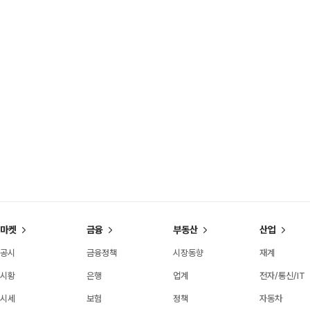
마켓
금융
부동산
산업
공시
금융정책
시장동향
재계
시황
은행
업계
전자/통신/IT
시세
보험
정책
자동차