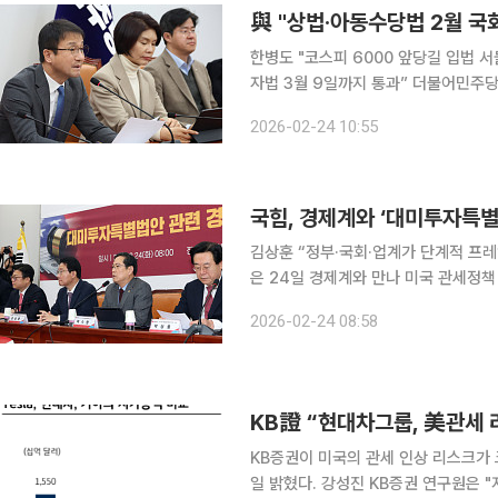
與 "상법·아동수당법 2월 국
한병도 "코스피 6000 앞당길 입법 
자법 3월 9일까지 통과” 더불어민주당이 자사주 소각 의무화를 담은 3차 상법 개정안과 아동수당
법 등을 2월 국회에서 처리하고, 3·
2026-02-24 10:55
겠다고 밝혔다. 한병도 원내대
국힘, 경제계와 ‘대미투자특별
김상훈 “정부·국회·업계가 단계적 프레임 
은 24일 경제계와 만나 미국 관세정
처리 방안을 논의했다. 경제계는 “관세 협상은 내실 있게, 법안 심사는 신속히 진행돼야 한다”고 요
2026-02-24 08:58
청했다. 이날 국회에서 열린 ’대
KB증권이 미국의 관세 인상 리스크가
일 밝혔다. 강성진 KB증권 연구원은 "지난 주말 미국 대법원 판결에 의해 한국산 자동차에 대한 트