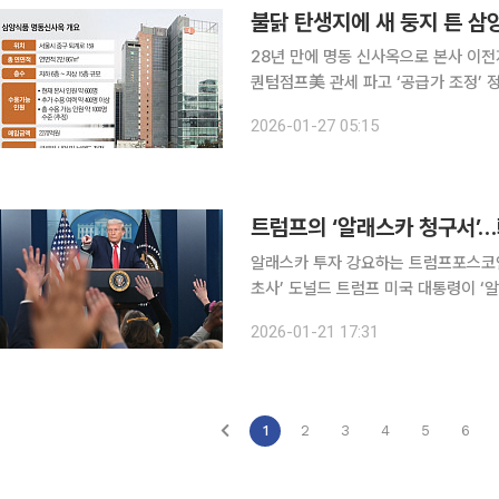
불닭 탄생지에 새 둥지 튼 삼양
28년 만에 명동 신사옥으로 본사 이
퀀텀점프美 관세 파고 ‘공급가 조정’ 정면돌파 삼양식품이 ‘외국인 관광 1번지’ 서
발에 나섰다. ‘불닭(불닭볶음면) 신화
2026-01-27 05:15
속도를 낼 것으로 보인다
트럼프의 ‘알래스카 청구서’…
알래스카 투자 강요하는 트럼프포스코인
초사’ 도널드 트럼프 미국 대통령이 ‘알래스카 에너지 투자’ 카드를 공식화하며 한국 기업들을 향한
전방위적 투자 압박에 나섰다. 겉으로
2026-01-21 17:31
을 동원해 미국의 낙후된 인프라를 재
1
2
3
4
5
6