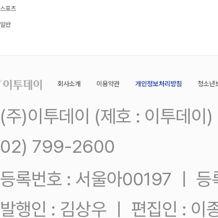
스포츠
일반
회사소개
이용약관
개인정보처리방침
청소년
(주)이투데이 (제호 : 이투데이
02) 799-2600
등록번호 : 서울아00197 ㅣ 등록일
발행인 : 김상우 ㅣ 편집인 : 