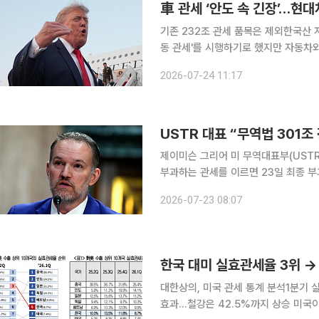
車 관세 ‘안도 속 긴장’…현대
기존 232조 관세 품목은 제외한국산 자동차 15% 관세 유지 
동 관세'를 시행하기로 했지만 자동차
중복 부과 대상에서 제외됐다. 완성차
2026-07-24 11:17
USTR 대표 “무역법 301조
제이미슨 그리어 미 무역대표부(USTR
부과하는 관세를 이르면 23일 최종 부과할 것이라고 밝혔다
상원 금융위원회에 출석해 모두발언 서
2026-07-23 08:07
상대로 강제노동으로 생산된 제품 대응
한국 대미 실효관세율 3위 →
대한상의, 미국 관세 통계 분석1분기 
효과…철강은 42.5%까지 상승 미국이 주요 교역국을 대상으로 고율 관세 정책을 시행한 지 1년이