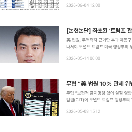
지난 가운데 한국의 대미 실효관세율이
2026-06-04 12:00
담은 완화됐지만 철강 부문은 오히려 
[논현논단] 좌초된 ‘트럼프 관
美 법원, 무역적자 근거한 부과 제동구
나서야 도널드 트럼프 미국 행정부의 무역법 제122조 관세가 다시 법원 문턱에서 제동이 걸렸다. 미
연방대법원이 국제비상경제권한법(IEEP
2026-05-14 06:00
프 대통령은 곧바로 1974년 무역법 
무협 “美 법원 10% 관세 
무협 “보편적 금지명령 없어 실질 영향 제한적
법원(CIT)이 도널드 트럼프 행정부의 
업들의 관세 부담은 당분간 이어질 전
2026-05-08 15:12
명령은 내리지 않으면서 실제 효력은 