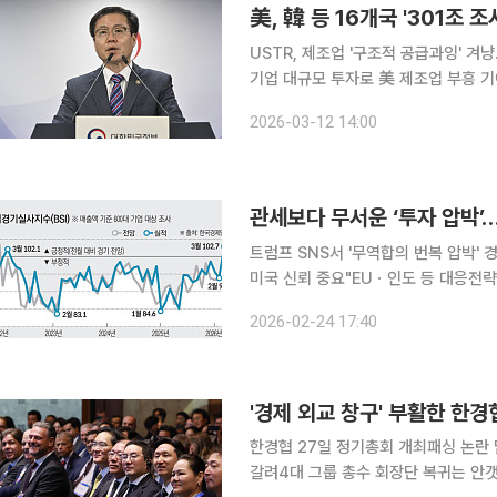
美, 韓 등 16개국 '301조 
USTR, 제조업 '구조적 공급과잉' 
기업 대규모 투자로 美 제조업 부흥 기여 설득할 것" 미국 무역대표부(US
개국을 대상으로 무역법 301조에 따른 '제조업
2026-03-12 14:00
가 미국 대법원의 상호관세 위헌 판결 
트럼프 SNS서 '무역합의 번복 압박' 
미국 신뢰 중요"EUㆍ인도 등 대응전략 재정비 미 연방대법원의 상호관세 위법 결정에도 트럼프발
(發) 관세 공포는 오히려 체급을 키웠다
2026-02-24 17:40
부과’라는 더 강력한 칼날을 빼 들었기
'경제 외교 창구' 부활한 한
한경협 27일 정기총회 개최패싱 논란 
갈려4대 그룹 총수 회장단 복귀는 안갯속 국정농단 사태 이후 위상 추락과 ‘패싱’ 논란을 