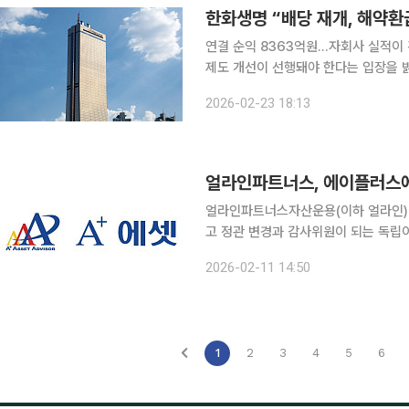
한화생명 “배당 재개, 해약환
연결 순익 8363억원…자회사 실적이 견인 한화생명이 배당 재개 여부와 관련해 해약환
제도 개선이 선행돼야 한다는 입장을 
배당 여력이 제한적이라는 설명이다. 23일 오후 4시 열린 2025년 연간 실적 컨퍼런스콜에서 한화
2026-02-23 18:13
생명은 “해약환급금 준비금은 배당 가
얼라인파트너스, 에이플러스
얼라인파트너스자산운용(이하 얼라인)
고 정관 변경과 감사위원이 되는 독립이
라인은 에이플러스에셋의 지분 18.05%를 보유한 2대 주
2026-02-11 14:50
인보험대리점(GA)임에도 저평가가 이
1
2
3
4
5
6