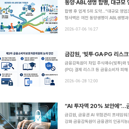
동양·ABL생명 합병, 대규모
합병 후 업계 5위 도약…“대규모 영업
형사벽은 여전 동양생명이 ABL생명과의 합병을 검토하며 업계 5위권 대형사로의 지각변동을 예고
했다. 양 사는 합병이 본격적으로 추
2026-07-06 16:27
에 나설 방침이다. 다만 기존 최상위
금감원, '빚투·GA·PG 리
금융감독원이 차입 주식매수(빚투)와 
(PG) 결제 리스크 등 금융소비자 피
금 유지 조건부 대출 우대금리와 미해지
2026-06-28 12:00
함께 추진한다. 금감원은 이
“AI 투자액 20% 보안에”
금감원, 금융권 AI 위험관리 프레임
강화 금융감독원이 금융권의 인공지능(AI) 활용 확산에 맞춰 보안 투자와 위험관리 체계 강화에 나
선다. 생성형 AI 도입 경쟁이 본격화면