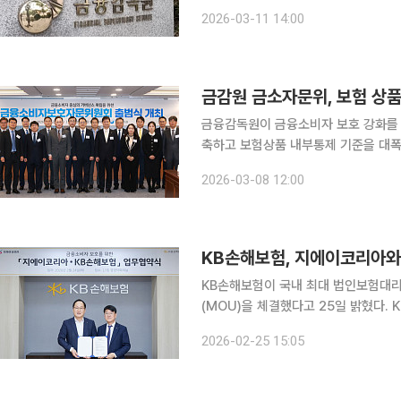
리스크 중심 건전성 감독체계 고도화를
2026-03-11 14:00
으로 전환한다. 금융감독원은 
금감원 금소자문위, 보험 상
금융감독원이 금융소비자 보호 강화를 
축하고 보험상품 내부통제 기준을 대폭
자 알림 의무를 강화하고 은행권 포용
2026-03-08 12:00
계를 전면 개편한다. 
KB손해보험, 지에이코리아와 
KB손해보험이 국내 최대 법인보험대리
(MOU)을 체결했다고 25일 밝혔다. KB손해보험은 전날 서울 강남구 역삼동 본사에서 지에이코리
아와 협약식을 열었다고 밝혔다. 지에이
2026-02-25 15:05
약식에는 오병주 KB손해보험 GA영