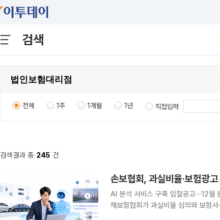
검색
전체
1주
1개월
1년
직접입력
검색결과 총
245
건
손보협회, 과실비율·보험광고 
AI 분석 서비스 구축 입찰공고⋯12월 
해보험협회가 과실비율 심의와 보험사·
다. 과거 심의 사례와 광고 심의기준을