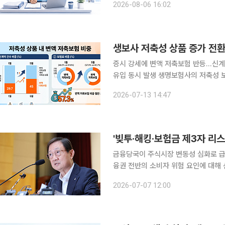
2026-08-06 16:02
생보사 저축성 상품 증가 전환
증시 강세에 변액 저축보험 반등…신계
유입 동시 발생 생명보험사의 저축성 보험 신계약이 변액보험 판매 증가에 힘입어 반등했다. 최근
국내 증시 상승세에 따른 변액 저축보험 수요 확대의
2026-07-13 14:47
면 5월 기준 생보사 저축성 상품 신계
'빚투·해킹·보험금 제3자 리
금융당국이 주식시장 변동성 심화로 급증한
융권 전반의 소비자 위험 요인에 대해
원 보험금 페이백이나 대부업체의 불법 차
2026-07-07 12:00
금융감독원은 전날 이찬진 원장 주재로