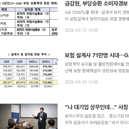
금감원, 부당승환 소비자경보 
GA 1200%룰 확대⋯설계사 유치 경쟁 과
이 보험설계사 정착지원금 과열 경쟁에
‘주의’를 발령했다. 금감원은 12일 ‘1200%룰’의 법인보험대리점(GA) 확대 적용을 앞두고 일부 영
2026-05-12 12:00
업조직에서 설계사 유치를 위한 정착지
보험 설계사 71만명 시대⋯G
보험계약 유지율 및 불완전판매비율 전반
난해 보험 판매채널의 성장성과 영업효
리점(GA) 쏠림이 심화하고 방카슈랑
2026-04-29 12:00
화하기로 했다. 금융감독원은 
“나 대기업 상무인데…” 사칭
보이스피싱 닮은꼴 접근… 중소기업 타
직적 금융사기 우려금감원 “과거 무더기 제