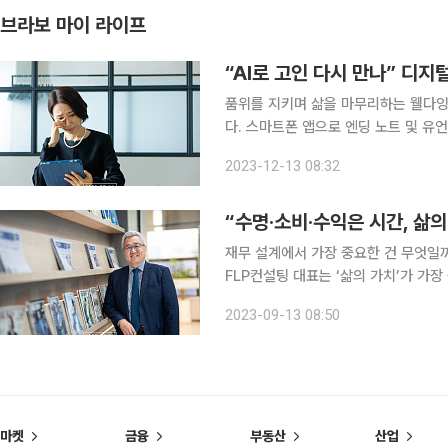
브라보 마이 라이프
“AI로 고인 다시 만나” 디지
품위를 지키며 삶을 마무리하는 웰다잉(
다. 스마트폰 앱으로 엔딩 노트 및 유
다. 그 결과 장례, 상속, 추모 등의 복
2023-12-13 08:32
트폰 하나로 웰다잉 준비 40여 년 동
“수명·소비·수익은 시간, 삶의
재무 설계에서 가장 중요한 건 무엇일까
FLP컨설팅 대표는 ‘삶의 가치’가 가장
가’를 강조하는 그의 이야기를 들어봤다. 처음 최문희 대표가 금융권에 발을 들인 건 보험이었
2023-09-13 08:50
시에는 법인보험대리점(GA)이 없었는
마켓
금융
부동산
산업