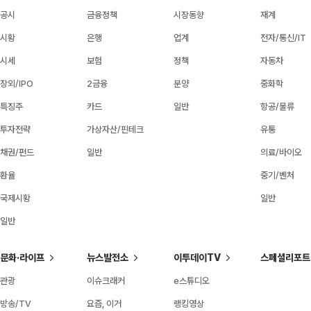
공시
금융정책
시장동향
재계
시황
은행
업계
전자/통신/IT
시세
보험
정책
자동차
장외/IPO
2금융
분양
중화학
특징주
카드
일반
항공/물류
투자전략
가상자산/핀테크
유통
채권/펀드
일반
의료/바이오
환율
중기/벤처
국제시황
일반
일반
문화·라이프
뉴스발전소
이투데이TV
스페셜리포트
관광
이슈크래커
e스튜디오
방송/TV
요즘, 이거
랭킹영상