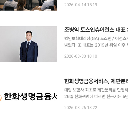
계 종사자 A씨는 최근 황당한 전화를 
2026-04-14 15:19
은 “그간의 협력에 감사하다”며 “산업
조병익 토스인슈어런스 대표 
법인보험대리점(GA) 토스인슈어런스가
밝혔다. 조 대표는 2019년 취임 이후 세 번째 연임이 확정되면서 2028년까지 조직을 이끌게 됐다.
토스인슈어런스는 2022년 초 대면 영
2026-03-30 10:10
에 육박한다. 평균 연령 30대 중심의 
한화생명금융서비스, 제판분리
대형 보험사 최초로 제판분리를 단행하
26일 한화생명에 따르면 한금서는 5년
창출을 함께 추진해 왔다. 불완전판매비율
2026-03-26 13:22
30개 법인보험대리점(GA) 평균(0.0