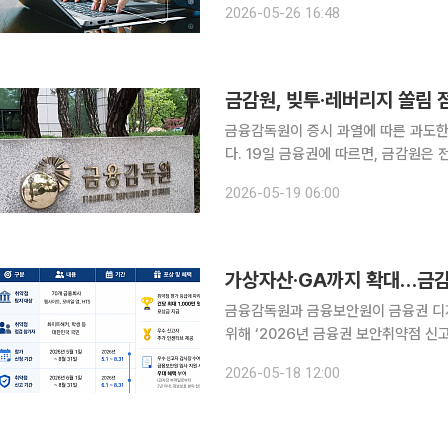
2026-05-26 16:48
우려가 커지자 금융당국도 사전예방 중
금감원, 빚투·레버리지 쏠림
금융감독원이 증시 과열에 따른 과도한 
다. 19일 금융권에 따르면, 금감원은 전날 서울 여의도 본원에서 제2차 소비자위험대응협의회를 열
고 금융소비자와 관련된 주요 현안을 
2026-05-19 06:00
터 감독·검사, 시정 조치까지 전 과정
가상자산·GA까지 확대…금감원
금융감독원과 금융보안원이 금융권 디
위해 ‘2026년 금융권 보안취약점 신고
바운티는 화이트해커 등 외부 참가자가
2026-05-18 12:00
에서 신규 보안 취약점을 발견·신고하