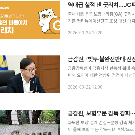
역대급 실적 낸 굿리치…JC
국내 대형 법인보험대리점(GA) 굿리
기존 컨티뉴에이션펀드 조성 대신 매각
다 빠르게 뛰면서 펀드 재결성보다 직접
2026-03-24 10:20
이된다. 24일 투자은행(IB) 업계
금감원, ‘빚투·불완전판매·전
금융감독원이 금융시장 변동성 확대 속에
피해 요인에 대한 전방위 점검에 나선
는 ‘선제 대응 체계’를 본격 가동하는 모습이다. 금감원은 이찬진 금감원장 주재
2026-03-22 12:00
험대응협의회’를 개최하고 금융시장 주
금감원, 보험부문 감독 강화
과도한 보장 설계 손질⋯분쟁 감축 체계 마
이 올해 보험 부문 감독·검사 방향으로