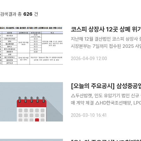
검색결과 총
626
건
지난해 12월 결산법인 코스피 상장사 중 12곳이 
시장본부는 7일까지 접수된 2025 사
유 발생 12사, 관리종목 신규지정 8사, 지정
2026-04-09 12:00
달 사유 발생 법인은 총 12사로 전년(총
[오늘의 주요공시] 삼성중
△두산밥캣, 인도 유압기기 법인 신규
매 계약 체결 △HD한국조선해양, LP
임 △케이씨텍, SK하이닉스에 698억
2026-03-10 16:41
계약 체결 △지엠비코리아, 보통주 1주