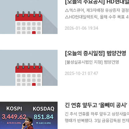
[오늘의 주요공시] HD현대
△엑스큐어, 제3자배정 유상증자 결정 △에코마케팅, 경영권 변경 전제로 최대주주 담보 제
△HD현대일렉트릭, 올해 수주 목표 42.2억 달러 △HD현대중공업 LNG운
△휴니드, 美 GA에 132억 규모 항공전자장비 공급 △세방전지, 자기주
2026-01-06 19:34
토모티브, 치카자와 사토시 재무부문장
[오늘의 증시일정] 범양건영
[불성실공시법인 지정] 범양건영
2025-10-21 07:47
긴 연휴 앞두고 ‘올빼미 공시’
긴 추석 연휴를 하루 앞두고 상장사들이
행태가 반복됐다. 3일 금융감독원 전자공시시스템에 따르면 전날 상장사 공시는 총 297건으로 집
계됐다. 코스피 공시가 172건, 코스닥