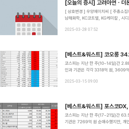
[ 상호변경 ] 우양에이치씨 [ 주총소집에 관한 이사회결의, 주주총회 ] 한국쉘석유, 한국석유공업,
남해화학, KC코트렐, KG케미칼 , 시
이홀딩스, 세이브존I&C, 전방, SBS
2025-03-28 07:52
호전실업, 대창단조, 신원, YG PLUS,
[베스트&워스트] 코오롱 34
코스피는 지난 한 주(10~14일)간 2.8
인과 기관은 각각 3318억 원, 3609억 원 순매수했다. 외국인은 2조3523억 원 순매도했
금융정보업체 에프앤가이드에 따르면 한
2025-03-15 09:00
69.01% 오른 2880원에 거래를 마
코스피는 지난 한 주(17~21일)간 63.
기관은 7269억 원 순매수했지만, 개인과
일 금융정보업체 에프앤가이드에 따르면