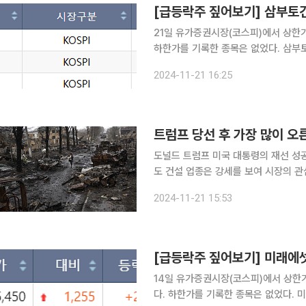
[급등락주 짚어보기] 삼부토건
21일 유가증권시장(코스피)에서 상한
하한가를 기록한 종목은 없었다. 삼부토건과 금호건설우는 각각 30.00%, 29.99% 오른 1274원,
9710원을 기록했다. 범양건영은 29.
2024-11-21 16:25
주로, 우크라 재건 기대감에 상한가를
트럼프 당선 후 가장 많이 오
도널드 트럼프 미국 대통령의 재선 성
도 건설 업종은 강세를 보여 시장의 관
산업보다 개별 기업에 집중하는 전략을 유지할 것을 조언한다.
2024-11-21 15:53
(현지시각) 도널드 트럼프 당선 후 전일
14일 유가증권시장(코스피)에서 상한
다. 하한가를 기록한 종목은 없었다. 미래에셋증권우는 이날 29.92% 오른 5450원에 마감했다.