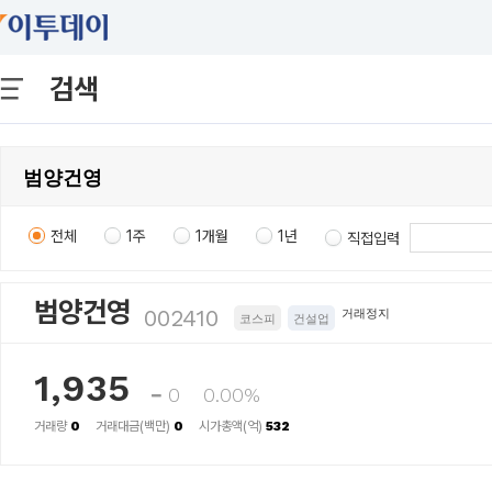
검색
전체
1주
1개월
1년
직접입력
범양건영
002410
거래정지
코스피
건설업
1,935
0
0.00%
거래량
0
거래대금(백만)
0
시가총액(억)
532