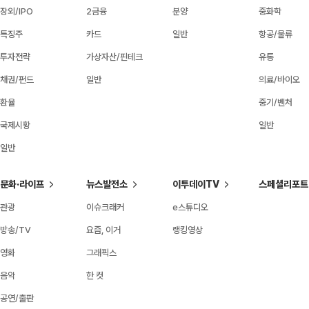
장외/IPO
2금융
분양
중화학
특징주
카드
일반
항공/물류
투자전략
가상자산/핀테크
유통
채권/펀드
일반
의료/바이오
환율
중기/벤처
국제시황
일반
일반
문화·라이프
뉴스발전소
이투데이TV
스페셜리포트
관광
이슈크래커
e스튜디오
방송/TV
요즘, 이거
랭킹영상
영화
그래픽스
음악
한 컷
공연/출판