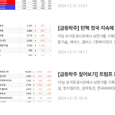
식 국회의장 관련주↑ 21일 한국거래소에 따르면 한 주간 코스피 시장에서는 코오롱모빌리티그룹
2024-12-21 13:27
우(192.26%)가 가장 높은 상승률을 
[급등락주] 탄핵 정국 지속에
11일 유가증권시장에서 상한가를 기록한
합기술, 에넥스, 월비스 7종목이었다. 하한가를 기록
보다 29.98% 오른 3880원에 거
2024-12-11 18:17
석열 대통령의 퇴진을 요구하는 목소리
[급등락주 짚어보기] 트럼프
10일 유가증권시장에서 상한가를 기록
설, 형지엘리트, 삼부토건, 한국ANK
었다. 이날 삼부토건은 전 거래일보다 29.92% 오른 1003원에 거래를 마쳤다. 삼부토건은 우크라
2024-12-10 18:10
이나 재건과 관련한 테마주로 분류된다