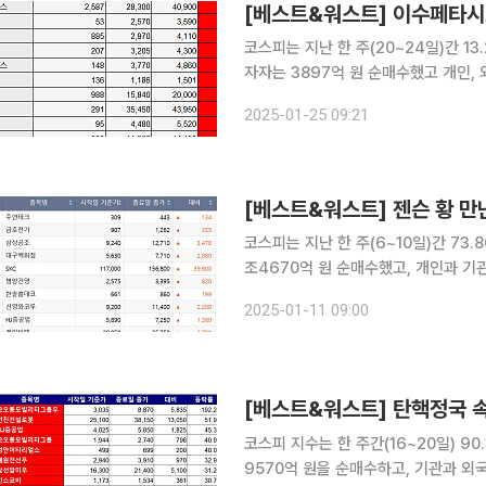
[베스트&워스트] 이수페타시스
코스피는 지난 한 주(20~24일)간 13
자자는 3897억 원 순매수했고 개인, 외국인
프앤가이드에 따르면 이 기간 유가증권
2025-01-25 09:21
상승한 4만900원을 기록했다. 이차전
코스피는 지난 한 주(6~10일)간 73.8
조4670억 원 순매수했고, 개인과 기관은 각각
래소에 따르면 한 주간 유가증권 시장에
2025-01-11 09:00
른 443원에 마감했다. SKC는
코스피 지수는 한 주간(16~20일) 90
9570억 원을 순매수하고, 기관과 외국인