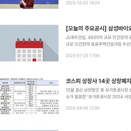
2025-10-03 18:24
30분 이후 나온 공시가 총 134건으로
[오늘의 주요공시] 삼성바이
△대우건설, 4620억 규모 민간참여
규모 민간참여 공공주택건설사업 우선협
택건설사업 우선협상대상자 선정 △폰드그
2025-07-23 17:06
주 처분 결정 △진양화학, 바이오 가소
코스피 상장사 14곳 상장폐
12월 결산 상장법인 중 유가증권시장 상장사
소가 발표한 ‘유가증권시장 2024 사업
업보고서 제출과 관련해 유가증권시장에서 14개
2025-04-09 12:00
사의견 거절’을 처음으로 받은 곳은 범