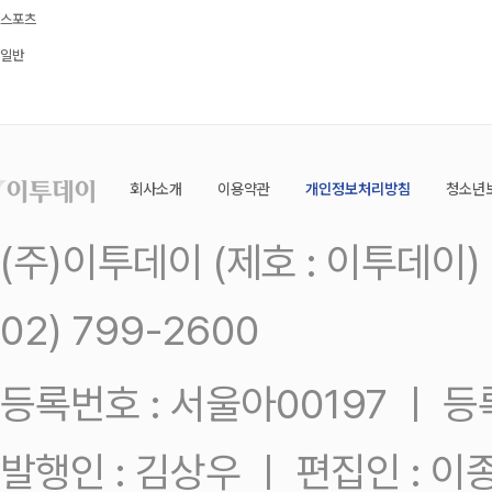
스포츠
일반
회사소개
이용약관
개인정보처리방침
청소년
(주)이투데이 (제호 : 이투데이
02) 799-2600
등록번호 : 서울아00197 ㅣ 등록일
발행인 : 김상우 ㅣ 편집인 : 