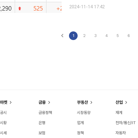
일론 머스크 테슬라 최고경영자(CEO)
2024-11-14 17:42
데, 미래에셋그룹이 머스크의 우주개
1
2
3
4
5
6
마켓
금융
부동산
산업
공시
금융정책
시장동향
재계
시황
은행
업계
전자/통신/IT
시세
보험
정책
자동차