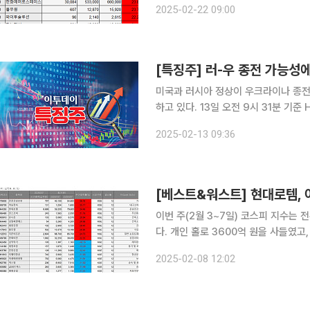
2025-02-22 09:00
로, 35.27% 오른 2만6350원에 마
[특징주] 러-우 종전 가능성
미국과 러시아 정상이 우크라이나 종전
하고 있다. 13일 오전 9시 31분 기준 HD현대건설기계는 전 거래일 대비 10.22%오른 8만9500원
에 거래되고 있다. 삼일씨엔에스(13.23%), 범양건영(11.17%), HD현대인프라코어(10.22%) 등 우
2025-02-13 09:36
크라이나 재건 테마주로 분류되는 종
이번 주(2월 3~7일) 코스피 지수는 전
다. 개인 홀로 3600억 원을 사들였고,
다. 외국인투자자는 코스피 시장에서 삼성
2025-02-08 12:02
(1020억 원) 등을 팔고, SK하이닉스