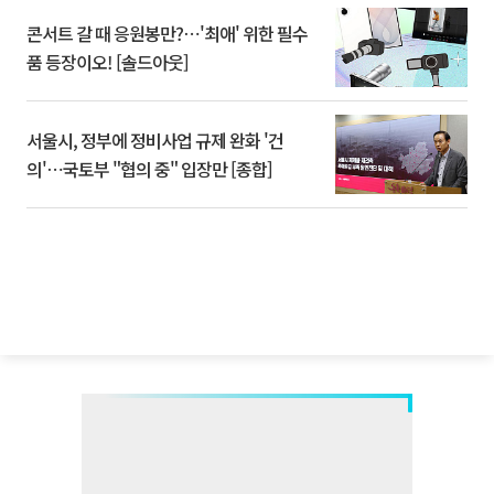
콘서트 갈 때 응원봉만?⋯'최애' 위한 필수
품 등장이오! [솔드아웃]
서울시, 정부에 정비사업 규제 완화 '건
의'⋯국토부 "협의 중" 입장만 [종합]