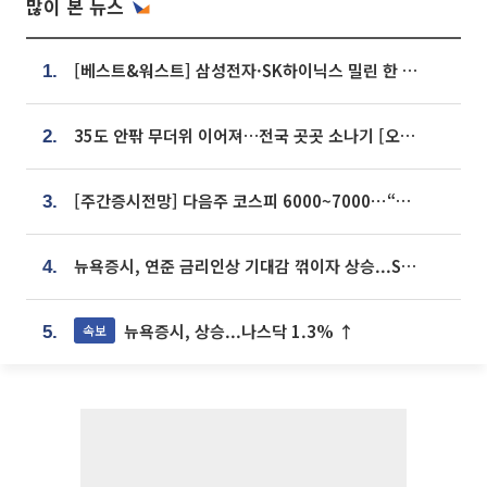
많이 본 뉴스
[베스트&워스트] 삼성전자·SK하이닉스 밀린 한 주…상상인증권은 85% 급등
1.
35도 안팎 무더위 이어져…전국 곳곳 소나기 [오늘 날씨]
2.
[주간증시전망] 다음주 코스피 6000~7000⋯“外人 수급은 정책이 변수”
3.
뉴욕증시, 연준 금리인상 기대감 꺾이자 상승...S&P500 사상 최고치 [종합]
4.
뉴욕증시, 상승...나스닥 1.3% ↑
속보
5.