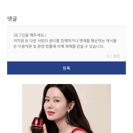
댓글
0 / 300