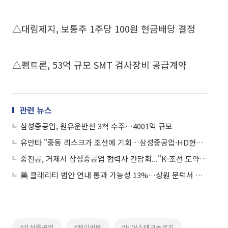
△대림제지, 보통주 1주당 100원 현금배당 결정
△펨트론, 53억 규모 SMT 검사장비 공급계약
관련 뉴스
삼성중공업, 원유운반선 3척 수주…4001억 규모
유안타 "중동 리스크가 조선에 기회…삼성중공업·HD현대마린솔루션 주목"
중진공, 거제서 삼성중공업 협력사 간담회..."K-조선 도약 엔진 가동"
美 클래리티 법안 연내 통과 가능성 13%…상원 문턱서 제동
#삼성중공업
#케이씨텍
#씨어스테크놀로지