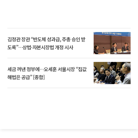
김정관 장관 “반도체 성과급, 주총 승인 받
도록”…상법·자본시장법 개정 시사
세금 꺼낸 정부에…오세훈 서울시장 “집값
해법은 공급” [종합]