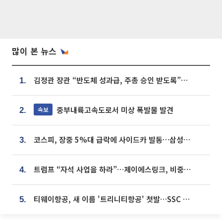
많이 본 뉴스
김정관 장관 “반도체 성과급, 주총 승인 받도록”…상법·자본시장법 개정 시사
1.
중부내륙고속도로서 미상 폭발물 발견
속보
2.
코스피, 장중 5%대 급락에 사이드카 발동…삼성·SK 동반 폭락
3.
트럼프 “자석 사업을 하라”…제이에스링크, 비중국 영구자석 공급망 구축 속도
4.
티웨이항공, 새 이름 '트리니티항공' 첫발…SSC 전략 본격화
5.