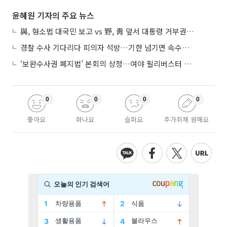
윤혜원 기자의 주요 뉴스
與, 형소법 대국민 보고 vs 野, 靑 앞서 대통령 거부권 촉구
경찰 수사 기다리다 피의자 석방…기한 넘기면 속수무책
‘보완수사권 폐지법’ 본회의 상정…여야 필리버스터 대치
0
0
0
0
좋아요
화나요
슬퍼요
추가취재 원해요