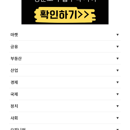
마켓
금융
부동산
산업
경제
국제
정치
사회
오피니언