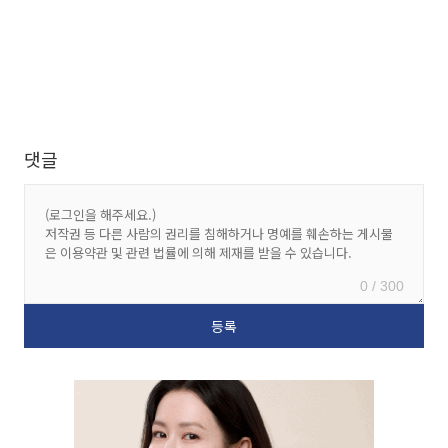
댓글
0 / 300