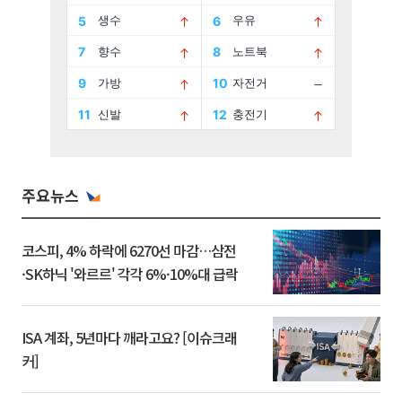
주요뉴스
코스피, 4% 하락에 6270선 마감…삼전
·SK하닉 '와르르' 각각 6%·10%대 급락
ISA 계좌, 5년마다 깨라고요? [이슈크래
커]