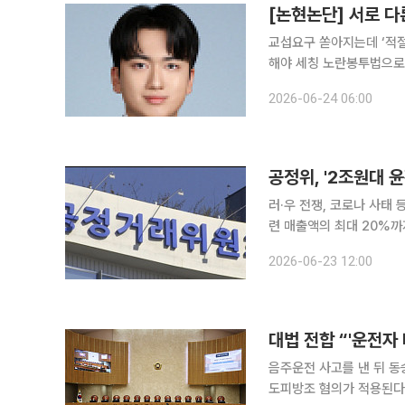
[논현논단] 서로 다
교섭요구 쏟아지는데 ‘적
해야 세칭 노란봉투법으로 불리는 개정 노동조합법이 시행된 지 석 달이 넘게 지났다. 여전히 원청
이 언제, 어떤 의제에 
2026-06-24 06:00
요구와 서로 다른 절차들 
공정위, '2조원대 
러·우 전쟁, 코로나 사태
련 매출액의 최대 20%까지 과징금 부과 가능 공정거
19 사태 등 원가가 상승
2026-06-23 12:00
자에 대한 조사를 마무리
대법 전합 “'운전자
음주운전 사고를 낸 뒤 동
도피방조 혐의가 적용된다