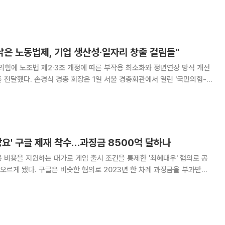
 부진정 혐의로 불구속기소 했다고 밝혔다. 이재식 전 합참 전비태세검열
, 김흥준 전 육군본부 정책실장도 내란
낡은 노동법제, 기업 생산성·일자리 창출 걸림돌"
힘에 노조법 제2·3조 개정에 따른 부작용 최소화와 정년연장 방식 개선
 경총회관에서 열린 '국민의힘-경
도체를 중심으로 수출 호조세가 이어지면서 성장률이 지난해보다 개선될 것
지속되는 고환율이 물가를 자극해 기업의 생산과
강요' 구글 제재 착수…과징금 8500억 달하나
 비용을 지원하는 대가로 게임 출시 조건을 통제한 '최혜대우' 혐의로 공
르게 됐다. 구글은 비슷한 혐의로 2023년 한 차례 과징금을 부과받은
 구글의 위반 혐의와 제재 의견을 담은
송부하고 위원회에 제출했다고 1일 밝혔다