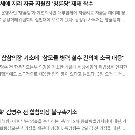
체에 저리 자금 지원한 '명륜당' 제재 착수
 운영사인 '명륜당'가 계열회사인 대부업체에 저금리로 자금을 대여해 경
위원회의 심판대에 오르게 됐다. 공정위 사무처는 명륜당과 계
 위반 혐의와 제재 의견을 담은 심사보고서를 당사자에게 송부하고 위원회
에 제출했다고 6일 밝혔다. 심사보고서는 공정위 심사관이 파악한 위법 행
 합참의장 기소에 "참모들 병력 철수 건의에 소극 대응"
김명수 전 합동참모본부 의장을 기소한 가운데 비상계엄의 위법성을 인지한
도 소극적으로 대응한 혐의 등이 있다고 밝혔다. 3일 오전 과천 특
에서 김정민 특검보는 "참모들의 건의가 있었던 시점에 김 전 의장이 조금
황이 조기에 종료되거나 막힐 수도 있었을 것
의혹’ 김명수 전 합참의장 불구속기소
직해병) 이후 남은 의혹을 수사하는 권창영 2차 종합특별검사팀이 내란 가
의장을 재판에 넘겼다. 특검팀은 2일 김 전 의장을 내란 중