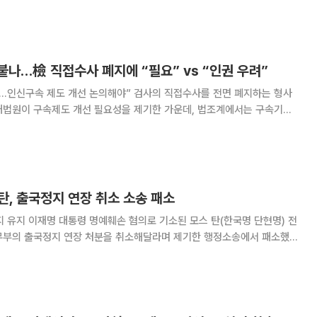
대를 받고 고소 사건을 ‘혐의없음’으로 종결한 의혹을 받는다. 검
나…檢 직접수사 폐지에 “필요” vs “인권 우려”
개선 논의해야” 검사의 직접수사를 전면 폐지하는 형사
대법원이 구속제도 개선 필요성을 제기한 가운데, 법조계에서는 구속기간
엇갈리고 있다. 재판 장기화 가능성에는 공감하면서도 구속기간 제한을 완
화해야 한다는 의견과 현행 제도를 유지해야 한다는 주장이 맞서고 있다. 4일
 탄, 출국정지 연장 취소 소송 패소
탄(한국명 단현명) 전
무부의 출국정지 연장 처분을 취소해달라며 제기한 행정소송에서 패소했
선고기일을 열고 원고 패소 판결했다.