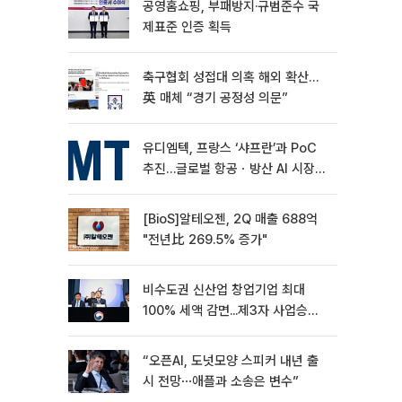
공영홈쇼핑, 부패방지·규범준수 국
제표준 인증 획득
축구협회 성접대 의혹 해외 확산…
英 매체 “경기 공정성 의문”
유디엠텍, 프랑스 ‘샤프란’과 PoC
추진…글로벌 항공ㆍ방산 AI 시장
공략
[BioS]알테오젠, 2Q 매출 688억
"전년比 269.5% 증가"
비수도권 신산업 창업기업 최대
100% 세액 감면...제3자 사업승계
특례 도입
“오픈AI, 도넛모양 스피커 내년 출
시 전망⋯애플과 소송은 변수”