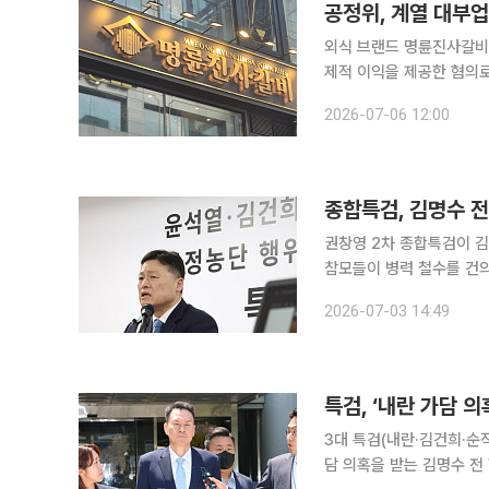
공정위, 계열 대부업
외식 브랜드 명륜진사갈비
제적 이익을 제공한 혐의로 공정거래
열회사 14개 대부업체의
2026-07-06 12:00
종합특검, 김명수 전
권창영 2차 종합특검이 
참모들이 병력 철수를 건의했음에
검사무실에서 열린 브리핑
2026-07-03 14:49
더 용기를 냈다면 계엄 상
특검, ‘내란 가담 
3대 특검(내란·김건희·순
담 의혹을 받는 김명수 전 합동참모본부 