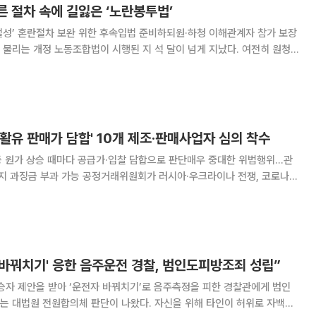
른 절차 속에 길잃은 ‘노란봉투법’
절성’ 혼란절차 보완 위한 후속입법 준비하되원·하청 이해관계자 참가 보장
대하여 교섭의무를 부담하는지는 불분명하고, 당사자들은 범람하는 단체교섭
속에서 혼란을 겪고 있다. 이러한 혼란의 상당
윤활유 판매가 담합' 10개 제조·판매사업자 심의 착수
 등 원가 상승 때마다 공급가·입찰 담합으로 판단매우 중대한 위법행위...관
래위원회가 러시아·우크라이나 전쟁, 코로나
할 때마다 윤활유 판매가를 담합한 의혹을 받는 10개 윤활유 제조·판매사업
하고 본격적인 제재 절차에 착수했다.
 바꿔치기' 응한 음주운전 경찰, 범인도피방조죄 성립”
승자 제안을 받아 ‘운전자 바꿔치기’로 음주측정을 피한 경찰관에게 범인
는 대법원 전원합의체 판단이 나왔다. 자신을 위해 타인이 허위로 자백하