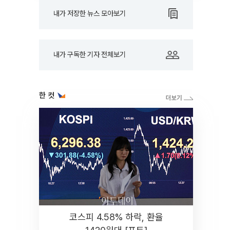
내가 저장한 뉴스 모아보기
내가 구독한 기자 전체보기
한 컷
코스피 4.58% 하락, 환율