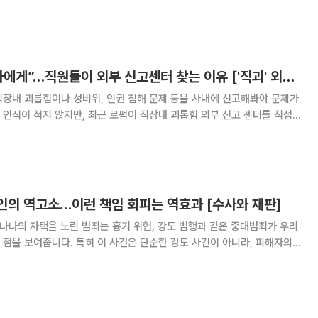
범인도피
 A씨의 상고를 기각하고 재판관 8:5 의견으로
“인사팀 말고 변호사에게”…직원들이 외부 신고센터 찾는 이유 ['직괴' 외주화 시대]
직장내 괴롭힘이나 성비위, 인권 침해 문제 등을 사내에 신고해봐야 문제가
인식이 적지 않지만, 최근 로펌이 직장내 괴롭힘 외부 신고 센터를 직접
는 기대가 나온다. 로펌이 운영하는 외부 신고 센터는 △
건이 접수된 경우 담당 변호사를 배정하고
인의 역고소…이런 책임 회피는 역효과 [수사와 재판]
 나나의 자택을 노린 범죄는 흉기 위협, 강도 범행과 같은 중대범죄가 우리
점을 보여줍니다. 특히 이 사건은 단순한 강도 사건이 아니라, 피해자의
는지, 피해자를 상대로 한 역고소 전략이 재판에서 어떤 의미를 갖는지 문
의 핵심 쟁점과 의미를 허윤 변호사(법무법