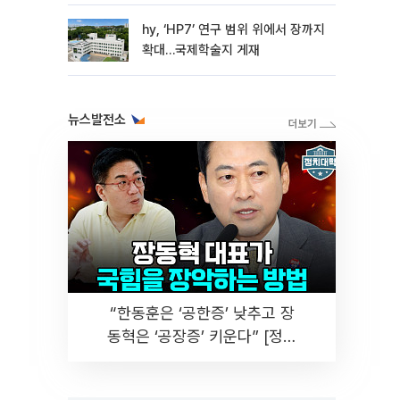
hy, ‘HP7’ 연구 범위 위에서 장까지
확대…국제학술지 게재
뉴스발전소
“한동훈은 ‘공한증’ 낮추고 장
동혁은 ‘공장증’ 키운다” [정치
대학]