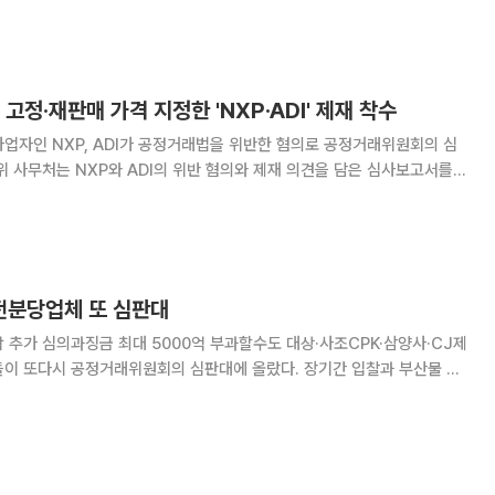
종합하면 경기도는 인사위원회 운영과 직
고정·재판매 가격 지정한 'NXP·ADI' 제재 착수
업자인 NXP, ADI가 공정거래법을 위반한 혐의로 공정거래위원회의 심
 밝혔다. 심사보고서는 공정위 심사관이 파악한 위법
담은 문서로, 형사소송의 공소장에 해당
..전분당업체 또 심판대
과징금 최대 5000억 부과할수도 대상·사조CPK·삼양사·CJ제
들이 또다시 공정거래위원회의 심판대에 올랐다. 장기간 입찰과 부산물 가
 규모가 수천억원에 이를 가능성이 제기된다. 공정위 사무처는 4개
들의 위반 혐의와 제재 의견을 담은 심