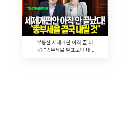
부동산 세제개편 아직 끝 아
냐? "종부세율 발표보다 내릴
것" 장기거주·양도세 전망 I 집
땅지성 I 김인만, 진미윤