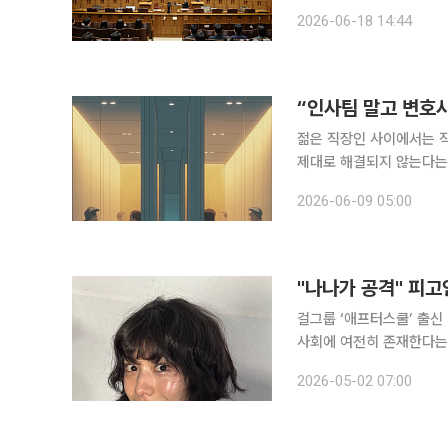
는 것을 방조했다는 취지다. 대법원 전원합의체는 18일 오후 도로교통법위반(음주운전), 
2026-06-18 14:44
방조 혐의로 기소된 경찰관
젊은 직장인 사이에서는 
제대로 해결되지 않는다는 
운영하면서 이 같은 우려를 잠재울 수 있다
2026-06-09 05:00
전담 홈페이지를 통해 사
"나나가 공격" 피고
걸그룹 ‘애프터스쿨’ 출신
사회에 여전히 존재한다는 
대응이 정당방위에 해당하
2026-05-02 07:00
제가 되고 있습니다. 사건