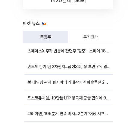
1420원대 [포토]
마켓 뉴스
특징주
투자전략
스페이스X 주가 반등에 관련주 ‘껑충’⋯스피어 18%ㆍ에이치브이엠 12%↑
반도체 온기 탄 2차전지...삼성SDI, 장 초반 7% 넘게 껑충
美 태양광 관세 반사이익 기대감에 한화솔루션 20%대·OCI홀딩스 14%대 급등
포스코퓨처엠, 19만톤 LFP 양극재 공급 합의에 9%대 강세
고려아연, 106분기 연속 흑자...2분기 '어닝 서프라이즈'에 장 초반 12%대 강세