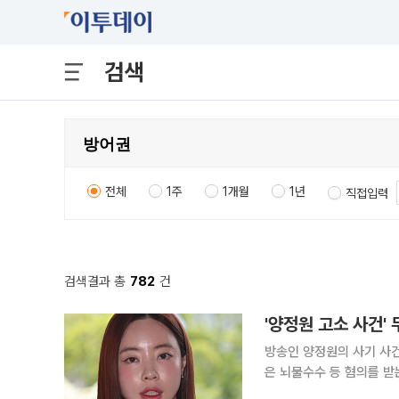
검색
전체
1주
1개월
1년
직접입력
검색결과 총
782
건
'양정원 고소 사건'
방송인 양정원의 사기 사건을 무
은 뇌물수수 등 혐의를 받
다. 송 경감은 강남경찰서 수사1과 팀장이었을 당시 양정원 남편인 이모씨로부터 금품과 룸살룽 접