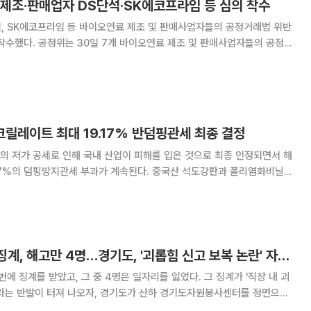
 제조·판매업자 DS단석·SK에코프라임 등 심의 착수
, SK에코프라임 등 바이오연료 제조 및 판매사업자들의 공정거래법 위반
조 및 판매사업자들의 공정거
사보고서를 위원회에 상정하고 심의 절차를 개시했다고 밝혔다. 7개 바이
들은 DS단석, 애경케미칼, SK에코프라임
크릴레이트 최대 19.17% 반덤핑관세 최종 결정
의 저가 공세로 인해 국내 산업이 피해를 입은 것으로 최종 인정되면서 해
핑방지관세 부과가 계속된다. 중국산 석도강판과 폴리염화비닐
 산업통상부 무역위원회는 23일 제475차 무역위
 아크릴레이트에 대한 덤핑조사 최종판정 1
직원 30% 무더기 징계, 해고만 4명…경기도, '괴롭힘 신고 보복 논란' 자원봉사센터 정조준
에 징계를 받았고, 그 중 4명은 일자리를 잃었다. 그 징계가 '직장 내 괴
이라는 반발이 터져 나오자, 경기도가 산하 경기도자원봉사센터를 정면으로