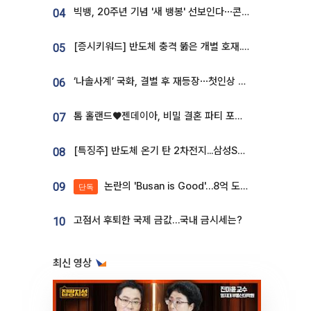
빅뱅, 20주년 기념 '새 뱅봉' 선보인다⋯콘서트 앞두고 팝업 개최
04
[증시키워드] 반도체 충격 뚫은 개별 호재...포스코퓨처엠·에코프로·한화솔루션 '눈길'
05
‘나솔사계’ 국화, 결별 후 재등장⋯첫인상 투표 휩쓸고 ‘인기녀’ 등극
06
톰 홀랜드♥젠데이아, 비밀 결혼 파티 포착⋯호텔 대관비만 9억
07
[특징주] 반도체 온기 탄 2차전지...삼성SDI, 장 초반 7% 넘게 껑충
08
논란의 'Busan is Good'…8억 도시브랜드, 용산 대통령실 CI 업체가 수행
09
단독
고점서 후퇴한 국제 금값…국내 금시세는?
10
최신 영상