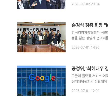
요임무 종사 및 부하 범죄
2026-07-02 20:34
차장과 정진팔 전 합참차장
손경식 경총 회장 "
한국경영자총협회가 국민의
등을 담은 경영계 건의서를 전달했다. 손경식 경총 회장은 1일 서울
총 정책간담회'에서 "반
2026-07-01 14:30
으로 기대된다"면서도 "
공정위, '최혜대우 
구글이 플랫폼 서비스 이용
정거래위원회의 심판대에 오
바 있어 과징금이 가중될지 이목이 쏠린다. 공정위 사무처는
2026-07-01 12:00
심사보고서를 당사자에게 