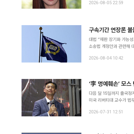
2026-08-05 22:59
구속기간 연장론 불붙
대법 “재판 장기화 가능성…인신구속 제도 
소송법 개정안과 관련해 
연장을 둘러싸고 의견이 
2026-08-04 10:42
‘李 명예훼손’ 모스
다음 달 15일까지 출국정지 유지 이재명 대통령 명예훼손 혐의로 기소된 모스 
미국 리버티대 교수가 법
다. 서울행정법원 행정3단독 김태환 부장판사는 31일 탄 전 교수가 법무부 장관을 상대로 낸 출국정
2026-07-31 12:51
지 연장처분 취소 소송의 