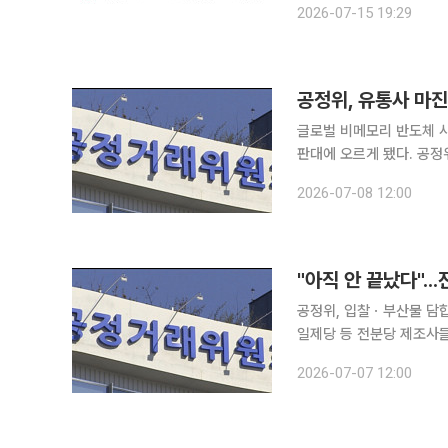
2026-07-15 19:29
15일 이투데이 취재를 
공정위, 유통사 마진 
글로벌 비메모리 반도체 사
판대에 오르게 됐다. 공정위 사무처는 NXP와 ADI의 위반 혐의와 제재 의견을 담은 심사보고서를
당사자에게 송부하고 위원회에 제출했다고 8일
2026-07-08 12:00
행위 사실과 제재 의견을 
"아직 안 끝났다".
공정위, 입찰ㆍ부산물 담합 추가 심의
일제당 등 전분당 제조사
격을 담합한 혐의로 추가 과징금
2026-07-07 12:00
전분당 제조 및 판매사업자