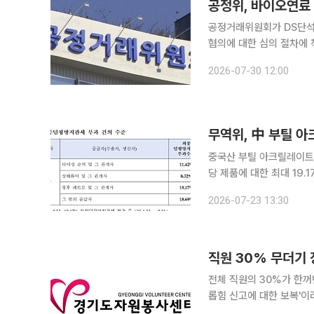
공정위, 바이오연료
공정거래위원회가 DS단석
혐의에 대한 심의 절차에 착수했다. 공정위는 30일 7개 바이오연료 제
래법 위반 혐의를 담은 심
2026-07-30 12:00
오연료 제조 및 판매사업자
무역위, 中 부틸 아
중국산 부틸 아크릴레이트
당 제품에 대한 최대 19.17%의 덤
서스펜션 수지에 대한 신규 덤핑 조사도 이뤄진다.
2026-07-23 13:30
원회를 열고 중국산 부틸
전체 직원의 30%가 한꺼번
롭힘 신고에 대한 보복'
겨눴다. 도는 16일부터 합동 특별점검에 착수해 징계과정의 적법성을 성역 없이 파헤치기로 했다.