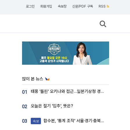
로그인
회원가입
속보창
신문/PDF 구독
RSS
많이 본 뉴스
태풍 '돌핀' 오키나와 접근…일본기상청 경로 업데이트
01
오늘은 절기 '입추', 뜻은?
02
합수본, '통계 조작' 서울·경기·충북 선관위 등 추가 압수수색
03
속보