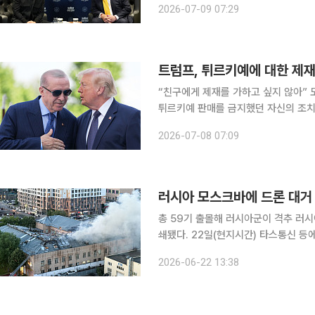
2026-07-09 07:29
등장해 “라이선스를 부여하겠다”며 “
트럼프, 튀르키예에 대한 제재 
“친구에게 제재를 가하고 싶지 않아” 도널드 트럼프 미국 대통령이 최첨단 스텔스 전투기 F-35의
튀르키예 판매를 금지했던 자신의 조치를
(현지시간) 블룸버그통신에 따르면 
2026-07-08 07:09
(NATO·나토) 정상회의를 계기로 레
러시아 모스크바에 드론 대거 
총 59기 출몰해 러시아군이 격추 러시
쇄됐다. 22일(현지시간) 타스통신 등에 따르면 세르게이 소뱌닌 모스크바 시장은 텔레그램에 드론
이 모스크바로 날아와 당국이 격추했다
2026-06-22 13:38