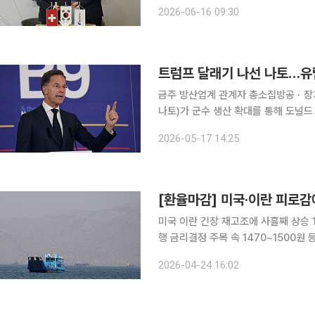
기구(NATO·나토) 시장 공략에 속도를 낸다는 방침이다. LIG 
2026-06-16 09:30
전략적 파트너십을 맺고 유럽·나토 시
트럼프 달래기 나선 나토…유
금주 방산업계 관계자 총소집방공ㆍ장거리 미사일 생산
나토)가 군수 생산 확대를 통해 도널드 트럼
간) 파이낸셜타임스(FT)에 따르면 마
2026-05-17 14:25
요 방산업체 대표들과 만나 군수 생산 
[환율마감] 미국·이란 피로감에
미국 이란 긴장 재고조에 사흘째 상승 1
행 금리결정 주목 속 1470~1500원 등락할 듯 원·달러 환율이 사흘연속 상승했다(
장중 변동폭은 4개월여만에 최저치를 
2026-04-24 16:02
도널드 트럼프 미 대통령은 호르무즈 