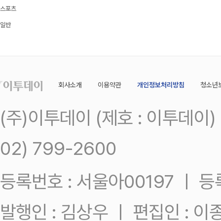
스포츠
일반
회사소개
이용약관
개인정보처리방침
청소년
(주)이투데이 (제호 : 이투데이
02) 799-2600
등록번호 : 서울아00197 ㅣ 등록일
발행인 : 김상우 ㅣ 편집인 : 