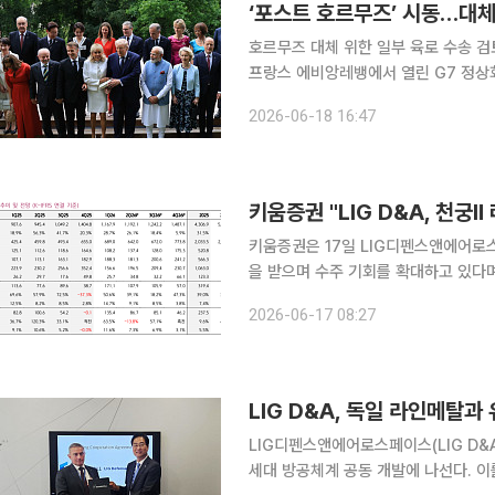
호르무즈 대체 위한 일부 육로 수송 검
프랑스 에비앙레뱅에서 열린 G7 정상
합의했다. 이란의 호르무즈 해협 봉쇄로
2026-06-18 16:47
소에 나선다는 방침이
키움증권 "LIG D&A, 천궁Ⅱ
키움증권은 17일 LIG디펜스앤에어로스페
을 받으며 수주 기회를 확대하고 있다며
향했다. 이한경 키움증권 연구원은 "LIG D&A 2분기 매출은 1조1921억원, 영업이익은 1079억원
2026-06-17 08:27
으로 각각 전년 동기 대비 26.1%, 39
LIG D&A, 독일 라인메탈
LIG디펜스앤에어로스페이스(LIG D&
세대 방공체계 공동 개발에 나선다. 이