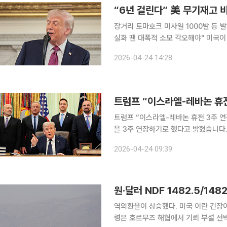
“6년 걸린다” 美 무기재고 
장거리 토마호크 미사일 1000발 등 발
실화 땐 대폭적 소모 각오해야" 미국이 이란과의 전쟁에서 대규모 탄약을 소모하면서 향후 중국의
대만 침공 시 기존 방어 계획을 온전히 실행
2026-04-24 14:28
간) 월스트리트저널(WSJ)에 따르면 
트럼프 “이스라엘-레바논 휴전 3주 연
을 3주 연장하기로 했다고 밝혔습니다.
고위급 대표들과 회담을 직접 주재하며
2026-04-24 09:39
재로 열린 33년 만의 첫 회담 이후 
원·달러 NDF 1482.5/148
역외환율이 상승했다. 미국 이란 긴장이
령은 호르무즈 해협에서 기뢰 부설 선