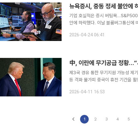
뉴욕증시, 중동 정세 불안에 
기업 호실적은 증시 버팀목…S&P500 80% 예상치 상회 뉴욕증시
안에 하락했다. 이날 블룸버그통신에 따르면 뉴욕증시에서 다우지수는 전장보다 179.71포인트
(0.36%) 내린 4만9310.32에 장을
2026-04-24 06:41
밀린 7108.40에, 기술주 중심의 나
中, 이란에 무기공급 정황…“
제3국 경유 통한 무기지원 가능성 제기
등 격화 불가피 중국이 휴전 기간을 활용해 이란에 방공무기를 공급하려는 정황이 포착됐다. 10일
(현지시간) CNN에 따르면 중국이 몇
2026-04-11 16:53
비를 진행 중이다. CNN은 
1
2
3
4
5