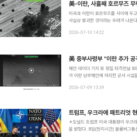
美-이란, 사흘째 호르무즈 무
미국과 이란이 호르무즈를 사이에 두고
사실상 붕괴한 것이라는 우려가 나온다. 9일(현지시간) 호르무즈 해협을 사이에 두고 미국과 
대규모 무력 충돌이 사흘째 이어졌다.
2026-07-10 14:22
것 아니냐는 평가가
美 중부사령부 "이란 추가 공
해안 레이더 기지 등 정밀 타격전날 80여 곳 이어 90여 
가 이란 남부해안에 자리한 군사 시설을 상대로 추가 
에 따르면 중부사령부는 엑스(X·옛 트
2026-07-09 13:39
산, 미사일·드론 저장고, 해군 자산, 군
트럼프, 우크라에 패트리엇 
ㅊ도널드 트럼프 미국 대통령이 우크
을 밝혔다. 8일(현지시간) 블룸버그통신에 따르면 트럼프 대통령은 이날 튀크리예 앙카라에서 열린
북대서양조약기구(NATO·나토) 정