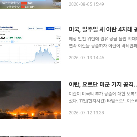
2026-08-05 15:49
복수의 소식통을 인용해 사드(THAA
미국, 일주일 새 이란 4차례
해상 안전 위협에 원유 공급 불안 확대이란 
연속 이란을 공습하자 이란이 바레인과
섰다. 세계 원유 수송의 핵심 길목인
2026-07-13 14:45
다시 가파르게 올랐다. 
이란, 요르단 미군 기지 공격
이란이 미국의 추가 공습에 대한 보복
섰다. 11일(현지시간) 타임스오브이스라엘에 따르면 이란 혁명수비대(IRGC)는 미국이 호르무즈해
협에서 선박을 겨냥한 이란의 공격을 
2026-07-12 13:38
통제센터와 드론 격납고를 공격했다고 