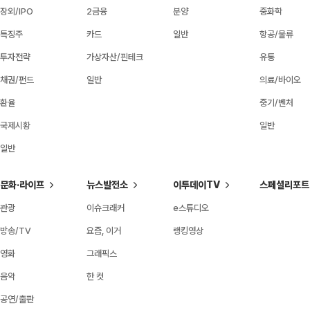
장외/IPO
2금융
분양
중화학
특징주
카드
일반
항공/물류
투자전략
가상자산/핀테크
유통
채권/펀드
일반
의료/바이오
환율
중기/벤처
국제시황
일반
일반
문화·라이프
뉴스발전소
이투데이TV
스페셜리포트
관광
이슈크래커
e스튜디오
방송/TV
요즘, 이거
랭킹영상
영화
그래픽스
음악
한 컷
공연/출판