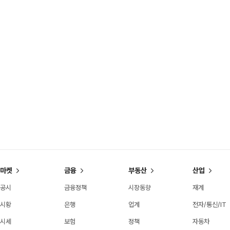
마켓
금융
부동산
산업
공시
금융정책
시장동향
재계
시황
은행
업계
전자/통신/IT
시세
보험
정책
자동차