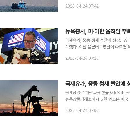
가동하며 적대적 목표물을 요격했다고 
2026-04-24 07:42
이 협상단에서 제외됐다는 소식도 전해
뉴욕증시, 미·이란 움직임 주
국제유가, 중동 정세 불안에 상승…WTI 3.11%↑ 뉴욕증시가 23일(현지시
락했다. 이날 블룸버그통신에 따르면 뉴욕증시에서 다우지수는 전장보다 179.71포인트(0.36%)
내린 4만9310.32에 장을 마감했다. 
2026-04-24 07:26
7108.40에, 기술주 중심의 나스닥지
국제유가, 중동 정세 불안에 상
국제금값은 하락…금 선물 0.6%↓ 국제유가가 23일(현지시간) 중동 정세 불안에 상승했다. 이날
뉴욕상품거래소에서 6월 인도분 미국 서
당 95.85달러에 장을 마감했다. 런던
2026-04-24 07:00