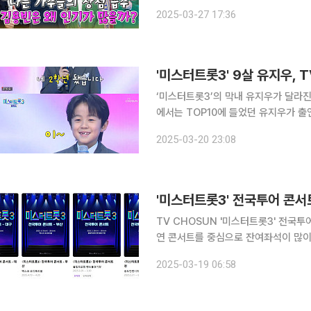
민진 트로트 작곡가&가수
2025-03-27 17:36
‘미스터트롯3’의 막내 유지우가 달라진 인기를 뽐냈다. 20일 방송된 
에서는 TOP10에 들었던 유지우가 출연해 조항조의 
유지우는 “‘미스터트롯3’의 막내 유지우다”라며 귀
2025-03-20 23:08
했냐”라고 물었고 유지우는 “했다. 2
'미스터트롯3' 전국투어 콘
TV CHOSUN '미스터트롯3' 전국
연 콘서트를 중심으로 잔여좌석이 많이 눈에 띈다. 13일 방송된 TV CHOS
전에서 김용빈이 진을 차지했으며, 선은
2025-03-19 06:58
6위는 남승민, 7위는 추혁진이다. 이들