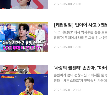
화 연결에서 자신을 “6학년 3반의 홍
2025-05-08 23:38
'미스터트롯3' 에서 박지후는 정통 트로
참참'이 무대에서 내려온 그를 만나 인
언'을 했던 그 날까지의 이야기를 모두 들어봤습니다
2025-05-08 17:30
악평론가■ 출연 : 박지후 가수
손빈아가 몸이 편찮으신 아버지를 둔 팬의 사연에 눈시울을
센타 – 세븐스타즈’가 첫방송된 가운데,
래를 열창했다. 이날 창원에서 장사를 준비 중이었다는 사연자는 “손빈아 님이 오시면 공짜로 드린
2025-05-01 23:23
다. 남승민 씨는 디스카운트가 된다”라