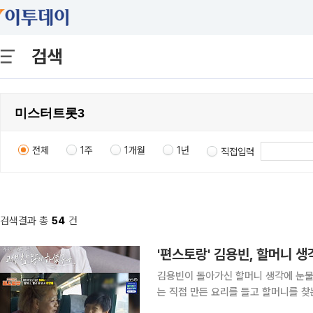
검색
전체
1주
1개월
1년
직접입력
검색결과 총
54
건
'편스토랑' 김용빈, 할머니 
김용빈이 돌아가신 할머니 생각에 눈물을 보였다. 24일 방송된 KBS 2TV 
는 직접 만든 요리를 들고 할머니를 찾는 김용빈의 모
니의 레시피를 따라 고등어무조림과 갈