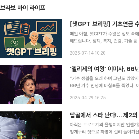
브라보 마이 라이프
[챗GPT 브리핑] 기초연금 수
매일 아침, 챗GPT가 수많은 정보 속
해드립니다. 정책, 복지, 건강, 기술 등 핵심 이슈만 모았습
원 적정” 응답 국민연금연구원 조사에 따
2025-07-14 10:20
급액으로 '월 40만원'을 꼽았다. 작년
‘엘리제의 여왕’ 이미자, 66
“가수 생활을 오래 하며 고난도 많았지
66년 가수 인생에 마침표를 찍었다. 
막 콘서트 ‘이미자 전통가요 헌정 공연-
2025-04-29 16:25
눴다. 공연 티켓은 오픈과 동시에 전석
탑골에서 스타 난다!… 제2의
아직은 트로트계의 올챙이지만 언젠가는 
청개구리 짓으로 화병에 걸려 돌아가신