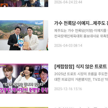
2026-04-24 22:44
가수 천록담·이예지...제주도
제주도는 가수 천록담(이정)·이예지를 
전국장애인체육대회 홍보대사로 위촉했다고 3일 밝혔다. 제주에 
경연프로그램 '미스터트롯3'에서 최종 미(美)를 수상했다. 이예
2026-04-03 08:14
램 '우리들의 발라드'에서 우승을 차
[케팝참참] 식지 않은 트로트 
2025년 트로트 시장의 흐름을 주도한
대한 피로감이 거론됐지만, TV조선 '
다시 한 번 끌어올리며 트로트의 확장 가능성을 증명했다. 16일 공
2025-12-16 15:16
의 대중음악 토크 프로그램 '케팝참참'