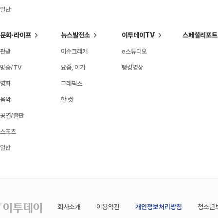
일반
문화·라이프
뉴스발전소
이투데이TV
스페셜리포트
관광
이슈크래커
e스튜디오
방송/TV
요즘, 이거
랭킹영상
영화
그래픽스
음악
한 컷
공연/출판
스포츠
일반
회사소개
이용약관
개인정보처리방침
청소년