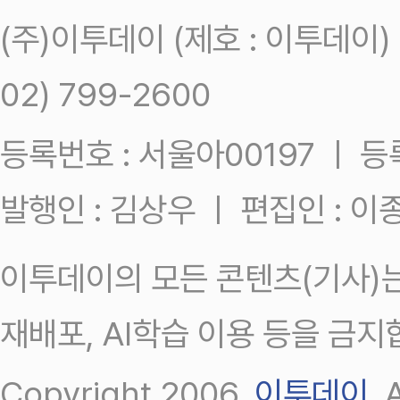
(주)이투데이 (제호 : 이투데이
02) 799-2600
등록번호 : 서울아00197 ㅣ 등록일
발행인 : 김상우 ㅣ 편집인 : 
이투데이의 모든 콘텐츠(기사)는
재배포, AI학습 이용 등을 금지
Copyright 2006.
이투데이
.