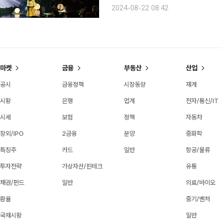
지키기 위해 꿋꿋이 활동 중이다. 그
2024-08-22 08:42
수 있을까? “개구리 개, 목청 청
마켓
금융
부동산
산업
공시
금융정책
시장동향
재계
시황
은행
업계
전자/통신/IT
시세
보험
정책
자동차
장외/IPO
2금융
분양
중화학
특징주
카드
일반
항공/물류
투자전략
가상자산/핀테크
유통
채권/펀드
일반
의료/바이오
환율
중기/벤처
국제시황
일반