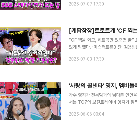
2025-07-07 17:30
를 나눴다. 천록담은 ‘일편단심 민
[케팝참참]트로트계 'CF 찍
“CF 찍을 외모, 히트곡만 있으면 끝” 트로트 작곡가 김민진이 케팝참참에서 김용빈의 매력을 자신
있게 말했다. ‘미스터트롯3 진’ 김용빈은 최근 사랑의 콜센터 무대에서 ‘월량대표아적심’을 선보이
며 호평받았다. 김민진은 “감정선이 
2025-07-03 17:30
평가했다. 화장품 CF까지 찍은 김용빈
'사랑의 콜센타' 영지, 멤버들
가수 영지가 천록담과의 남다른 인연을 전했다. 5일 방송된 TV조선 ‘사랑의 
서는 TO7의 보컬트레이너 영지가 깜짝 등장해 무대를 함
임으로 “미스터트롯 경연할 때부터 사원
2025-06-06 00:04
면서 “가장 많이 들었던 말이 ‘고맙습니