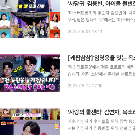
'사당귀' 김용빈, 아이돌 될뻔
‘미스터트롯3’의 우승자 김용빈이 ‘샤이니’ 멤버가 
‘사장님은 당나귀 귀’에서는 ‘미스터스롯
‘미스터트롯3’의 진 김용빈은 이전 시리
2025-06-01 18:11
[케팝참참]'임영웅을 잇는 목
'미스터트롯3'에서 정통 트로트의 매력
습니다. 어린 소년에서 무대를 사로잡
하세요. ■ 진행 : 김도헌 대중음악
2025-05-12 17:30
가수 김연자가 후배들을 위해 깜짝 등장했다. 8일 방송된 TV조선 ‘사랑의 콜센타 
서는 김연자가 김용빈을 위해 전화 연결부터 