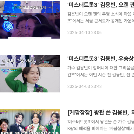
'미스터트롯3' 김용빈, 오랜
김용빈이 오랜 팬의 투병 소식에 마음 아파했다. 10일 방송된 TV조선 ‘미스
즈’에서는 서울 콘서트가 공개된 가운데 TOP7
무대부터 함께하는 메들리 무대까지 선
2025-04-10 23:06
께 멤버들은 팬들의 사연을 읽고 신청
'미스터트롯3' 김용빈, 우승
가수 김용빈이 할머니에 대한 그리움을 드러냈다. 3일 오후 방송된 TV조선 ‘
긴즈’에서는 이번 시즌 진 김용빈, 선 손빈
빈은 결승전 당시 가족들이 현장을 찾
2025-04-03 23:43
놨다. 이와 함께 결승전 생방송이 끝난
[케팝참참] 왕관 쓴 김용빈, 
'미스터트롯3'에서 왕관을 쓴 가수 
K팝의 매력을 파헤치는 '케팝참참'에서 확인해 보세요. ■ 진행 : 김도