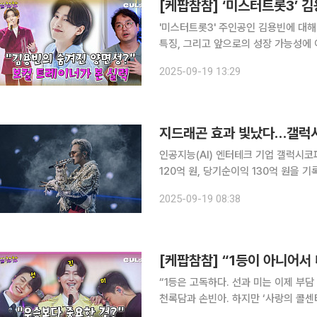
[케팝참참] ‘미스터트롯3’ 
'미스터트롯3' 주인공인 김용빈에 대해
특징, 그리고 앞으로의 성장 가능성에 이르기까
(CUL;PI) 대중음악 토크 프로그램 
2025-09-19 13:29
지드래곤 효과 빛났다…갤럭시
인공지능(AI) 엔터테크 기업 갤럭시코퍼
120억 원, 당기순이익 130억 원을 
를 기록했던 2024년 성장세를 크게 뛰
2025-09-19 08:38
억 원)의 3배 이상을 기록했다. 특히 
“1등은 고독하다. 선과 미는 이제 부담 없이 자기 길을 간다.”
천록담과 손빈아. 하지만 ‘사랑의 콜센
고 있다. 케팝참참에서는 이 두 가수의 무대와 음악 스타일, 앞으로의 가능성에 대해 심도 있는 대화