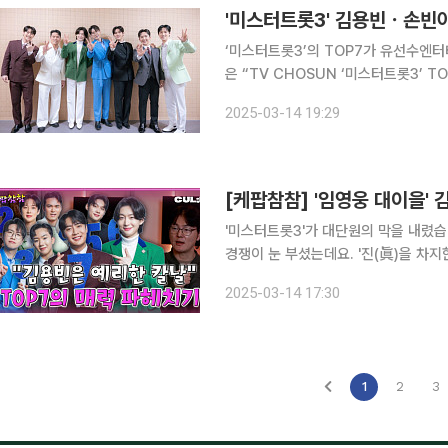
‘미스터트롯3’의 TOP7가 유선수엔터테인먼트에서 새
은 “TV CHOSUN ‘미스터트롯3’ T
매니지먼트를 담당하게 됐다”라며 적극적인 지원을 약속했다.
2025-03-14 19:29
들 수 있도록 체계적인 매니지먼트를 제
[케팝참참] '임영웅 대이을'
'미스터트롯3'가 대단원의 막을 내렸
경쟁이 눈 부셨는데요. '진(眞)을 차
다. ■ 진행 : 김도헌 대중음악평론
2025-03-14 17:30
1
2
3