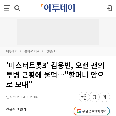
이투데이
문화·라이프
방송/TV
'미스터트롯3' 김용빈, 오랜 팬의
투병 근황에 울먹…"할머니 암으
로 보내"
입력 2025-04-10 23:06
한은수 객원기자
구글 선호매체 추가