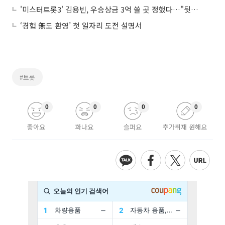
'미스터트롯3' 김용빈, 우승상금 3억 쓸 곳 정했다…"뒷바라지한 고모에게"
‘경험 無도 환영’ 첫 일자리 도전 설명서
#트롯
0
0
0
0
좋아요
화나요
슬퍼요
추가취재 원해요