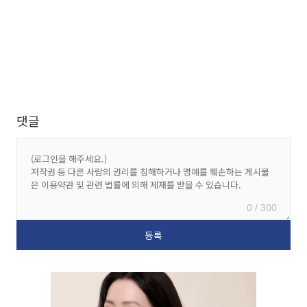
댓글
0 / 300