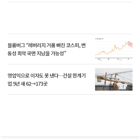
블룸버그 “레버리지 거품 빠진 코스피, 변
동성 최악 국면 지났을 가능성”
영업익으로 이자도 못 낸다…건설 한계기
업 5년 새 62→173곳