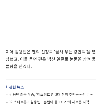
이어 김용빈은 팬의 신청곡 ‘물새 우는 강언덕’을 열
창했고, 이를 듣던 팬은 벅찬 얼굴로 눈물을 삼켜 뭉
클함을 안겼다.
관련 뉴스
김용빈 최종 우승, '미스터트롯' 3대 진의 주인공…선 손빈아ㆍ미 천록담
'미스터트롯3' 김용빈ㆍ손빈아 등 TOP7의 새로운 시작…유선수엔터 매니지먼트