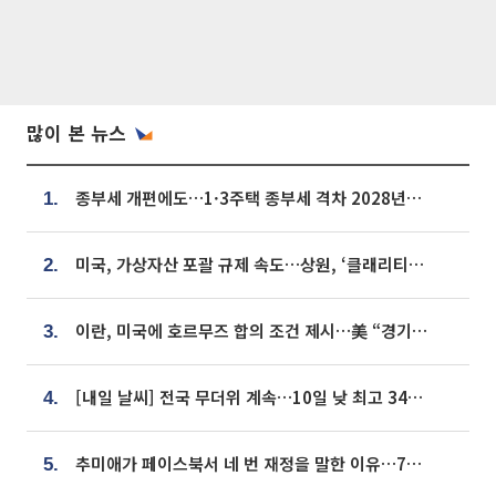
많이 본 뉴스
종부세 개편에도…1·3주택 종부세 격차 2028년부터 확대
1.
미국, 가상자산 포괄 규제 속도…상원, ‘클래리티법’ 9월 절차투표 추진
2.
이란, 미국에 호르무즈 합의 조건 제시…美 “경기 아직 안 끝나” [종합]
3.
[내일 날씨] 전국 무더위 계속…10일 낮 최고 34도 육박
4.
추미애가 페이스북서 네 번 재정을 말한 이유…7700억 추경 열쇠는 도의회에
5.