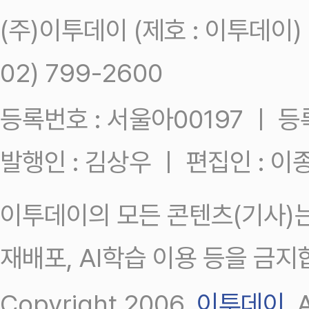
(주)이투데이 (제호 : 이투데이
02) 799-2600
등록번호 : 서울아00197 ㅣ 등록일
발행인 : 김상우 ㅣ 편집인 : 
이투데이의 모든 콘텐츠(기사)는
재배포, AI학습 이용 등을 금지
Copyright 2006.
이투데이
.