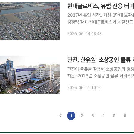
현대글로비스, 유럽 전용 터미
2027년 운영 시작…차량 2만대 보관
경쟁력 강화 현대글로비스가 네덜란드 암스테르담항에 완성차 물류 전용 거점을 구축하며 유럽 자
동차 물류 시장 공략에 나선다. 자동차
2026-06-04 08:48
품질점검(PDI), 내륙운송까지 통합 
한진, 한유원 ‘소상공인 물류
한진이 물류를 활용해 소상공인의 경쟁력 강화를 지원한다. 한
하는 ‘2026년 소상공인 물류 서비스 
은 사업 참여를 희망하는 소상공인을 
2026-06-01 10:10
부터 보관, 포장, 배송에 이르는 물류 
1
2
3
4
5
6