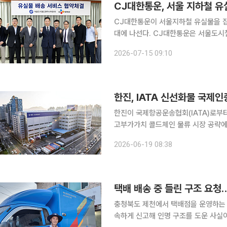
CJ대한통운, 서울 지하철 유
CJ대한통운이 서울지하철 유실물을 집
대에 나선다. CJ대한통운은 서울도시철도엔지니어링(서울도시철도ENG)과 서울교통공사 유실물
'집앞배송서비스' 운영을 위한 업무협약
2026-07-15 09:10
서울도시철도ENG 본사에서 전날 유웅
한진, IATA 신선화물 국제
한진이 국제항공운송협회(IATA)로부터 
고부가가치 콜드체인 물류 시장 공략에 나선다. 한진은 IATA의 신선화물 항공
그램인 CEIV Fresh 인증을 취득했
2026-06-19 08:38
벌 수준의 품질 관리 역량을 공식 인정
택배 배송 중 들린 구조 요
충청북도 제천에서 택배점을 운영하는 
속하게 신고해 인명 구조를 도운 사실이 뒤늦게 알려졌다. CJ대