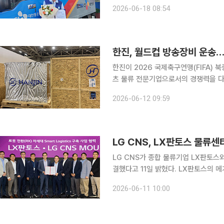
신을 발견하고 구조에 기여한 박동호 
2026-06-18 08:54
다. 박 집배점장은 지난달 16일 오후
한진, 월드컵 방송장비 운송…
한진이 2026 국제축구연맹(FIFA)
츠 물류 전문기업으로서의 경쟁력을 다시 한번 입증한다. 한진은 
거한 뒤 맞춤형 실링 케이스를 활용한 
2026-06-12 09:59
LG CNS, LX판토스 물류
LG CNS가 종합 물류기업 LX판토스
결했다고 11일 밝혔다. LX판토스의 
계한 물류 자동화 시스템을 구축하는 내용이다. LX판토스는 전 세계 380여개
2026-06-11 10:00
를 기반으로 포워딩, 계약물류, 라스트