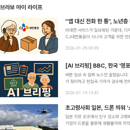
브라보 마이 라이프
“앱 대신 전화 한 통", 노년
비대면 서비스가 일상화된 가운데, 디
CJ대한통운이 시니어 고객을 위한 전용 택배 접수 
고객을 대상으로 한 ‘시니어 전용 택배
2026-01-29 09:39
애플리케이션이나 온라인 접수가 어려운
[AI 브리핑] BBC, 한국 '
바쁜 일상 속 알짜 뉴스만 골랐습니다. 
가 정리하고 편집국 기자가 검수해 전해드립니다. ◆BBC, 한국 '영포티' 조명
어 보이려 애쓴다" BBC는 한국의 ‘
2026-01-19 13:47
사하며, 최근 Z세대 사이에서 부정적 
초고령사회 일본, 드론 띄워 
일본 지방 곳곳에서 인구 감소와 고령화
기업이 드론을 활용해 생활물자와 의약