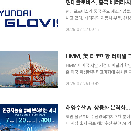
현대글로비스, 중국 배터리·차
현대글로비스가 중국 주요 제조기업들과
내고 있다. 배터리와 자동차 부품, 완
국 시장 공략을 강화하는 모습이다. 현대글로비스는 최근 중국의 배터리 기업과 운송 계약을 체결했
2026-07-27 09:17
다고 27일 밝혔다. 계약
HMM, 美 타코마항 터미널 
HMM이 미국 서안 거점 터미널의 항만 
은 미국 워싱턴주 타코마항에 위치한 
계약을 체결했다고 26일 밝혔다. 1999년 개장한 WUT는 약 51만㎡ 규모 부지에 793m 선석을
2026-07-26 09:42
갖춘 터미널이다. 철도 차량 26량을 
해양수산 AI 상용화 본격화…
항만·물류부터 수산양식까지 7개 분야 A
내 시장 출시 목표 해양수산 분야 AI 기술의 현장 적용을 앞당기기 위한 정부 지원사업이 본격화된
다. 항만·물류와 해양안전, 수산양식 등