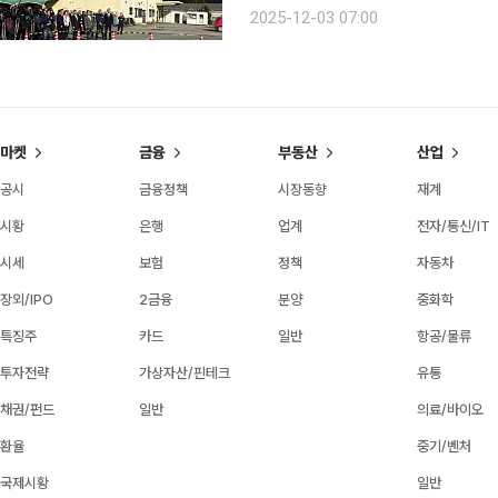
마을에서 마트와 병원이 사라지며 생긴 
2025-12-03 07:00
‘하늘 길 인프라’를 현실 모델로 만들
마켓
금융
부동산
산업
공시
금융정책
시장동향
재계
시황
은행
업계
전자/통신/IT
시세
보험
정책
자동차
장외/IPO
2금융
분양
중화학
특징주
카드
일반
항공/물류
투자전략
가상자산/핀테크
유통
채권/펀드
일반
의료/바이오
환율
중기/벤처
국제시황
일반