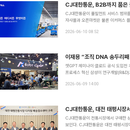
CJ대한통운, B2B까지 품은 
CJ대한통운이 풀필먼트 서비스 범위를
자사몰과 오픈마켓은 물론 이커머스 플
비스 ‘더 풀필(The Fulfill)’을 고도화했다. CJ대한통운은 기존 풀필먼트 서비스 더 
2026-06-10 08:52
한 '더 풀필 올인원 패키지'를 선보인다
챗GPT·제미나이·클로드 공식 도입전 
프로세스 혁신 삼성이 연구개발(R&D)과 생산·판매·경영지원에 이르는 전 밸류체인을 AI 중심으로
리부트하는 초대형 조직 혁신에 돌입했다
2026-06-09 14:00
담 조직을 신설하는 등 ‘AI 네이티브(AI 
CJ대한통운, 대전 태평시장
CJ대한통운이 전통시장에서 구매한 상
보인다. CJ대한통운은 대전 태평시장에 배송접수센터를 설치하고 시장에서 구매한 상품을 고객이