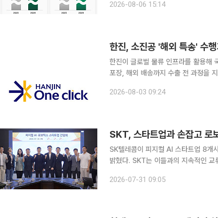
2026-08-06 15:14
쟁력 강화를 위한 전략적 투자 영향으
한진, 소진공 '해외 특송' 수
한진이 글로벌 물류 인프라를 활용해 
포장, 해외 배송까지 수출 전 과정을 지
중소벤처기업부와 소상공인시장진흥공단
2026-08-03 09:24
SK텔레콤이 피지컬 AI 스타트업 8개
밝혔다. SKT는 이들과의 지속적인 교
고 개방형 생태계를 만든다는 구상이다. SKT는 30일 종로구 SK 서린사옥에서 ‘피지컬 AI·
2026-07-31 09:05
스 스타트업 간담회’를 열고, 로봇이 