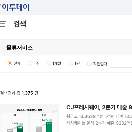
검색
전체
1주
1개월
1년
직접입력
검색결과 총
1,375
건
CJ프레시웨이, 2분기 매출 
취급고 1조3629억원…전년 대비 13.3
레시웨이는 올해 2분기 매출 9232억
가한 수치다. 취급고(GMV)는 1조36