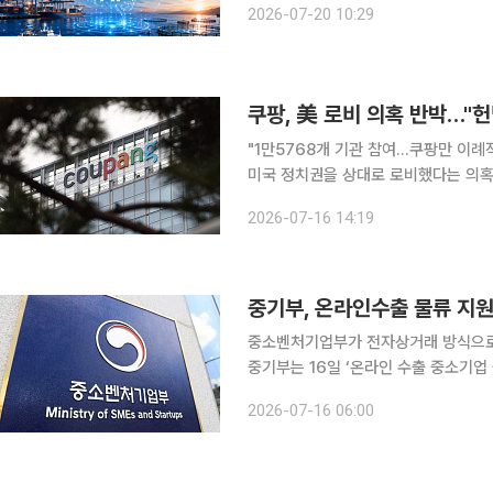
2026-07-20 10:29
출시를 목표로 한다. 해양수
쿠팡, 美 로비 의혹 반박…"
"1만5768개 기관 참여…쿠팡만 이례적 
미국 정치권을 상대로 로비했다는 의혹에
은 16일 입장문을 내고 "미국 정부와
2026-07-16 14:19
권리"라며 "쿠팡만 유일하게 로비 활
중기부, 온라인수출 물류 지
중소벤처기업부가 전자상거래 방식으로
중기부는 16일 ‘온라인 수출 중소기업 물류
라인 수출기업이 풀필먼트 서비스나 해
2026-07-16 06:00
는 사업이다. 국제물류 환경 악화로 