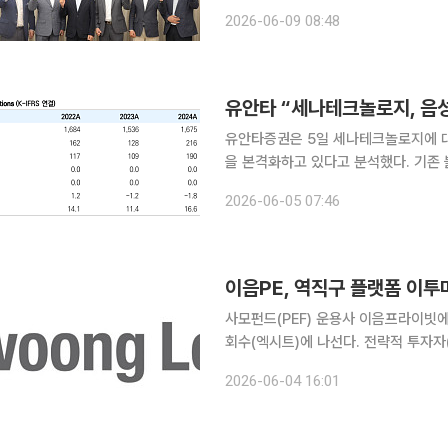
원하는 장소로 배송하는 장보기 배송 서비스를 시작했
2026-06-09 08:48
지난해 12월 전국상인연합회와 체결한
유안타 “세나테크놀로지, 음성
유안타증권은 5일 세나테크놀로지에 대
을 본격화하고 있다고 분석했다. 기존
소통하는 플랫폼 사업자로 진화하고 있다는 평가다. 이날 유안타증권 ‘
2026-06-05 07:46
로봇과의 의사소통’ 보고서에 따르면 
이음PE, 역직구 플랫폼 이
사모펀드(PEF) 운용사 이음프라이빗에
회수(엑시트)에 나선다. 전략적 투자자
자 성과를 거두게 됐다. 4일 투자은행(IB) 업계에 따르면 태웅로직스는 이투마스 경영권 인수를 위
2026-06-04 16:01
해 기존 주주들과 양해각서(MOU)를 