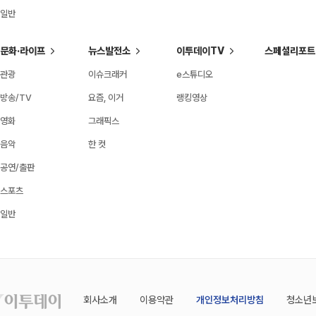
일반
문화·라이프
뉴스발전소
이투데이TV
스페셜리포트
관광
이슈크래커
e스튜디오
방송/TV
요즘, 이거
랭킹영상
영화
그래픽스
음악
한 컷
공연/출판
스포츠
일반
회사소개
이용약관
개인정보처리방침
청소년