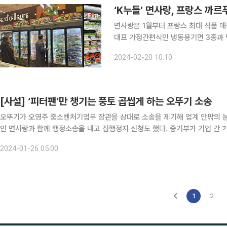
‘K누들’ 면사랑, 프랑스 까
면사랑은 1월부터 프랑스 최대 식품 매장인 
대표 가정간편식인 냉동용기면 3종과 
프랑스 전역 300곳 매장으로 판매처가 확대될 예정이다. 프랑스 
2024-02-20 10:10
많은 현지인들을 공략하기 위한 제품들
[사설] ‘피터팬’만 챙기는 풍토 곱씹게 하는 오뚜기 소송
오뚜기가 오영주 중소벤처기업부 장관을 상대로 소송을 제기해 업계 안팎의 눈
인 면사랑과 함께 행정소송을 내고 집행정지 신청도 했다. 중기부가 기업 간 
이례적 충돌이다. 오뚜기가 소송을 제기한 것은 지난 15일이다. 직접적인
2024-01-26 05:00
1
2