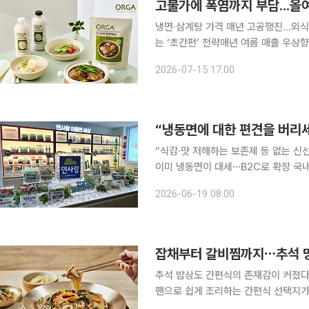
고물가에 폭염까지 부담...올
냉면·삼계탕 가격 매년 고공행진...외식
는 ‘초간편’ 전략매년 여름 매출 우상향...업계
과 고물가 흐름이 맞물리면서 올 여름 ‘
2026-07-15 17:00
다 뜨겁다. 뜨거운 가스불 앞에서 요
“냉동면에 대한 편견을 버리세
“식감·맛 저해하는 보존제 등 없는 신
이미 냉동면이 대세⋯B2C로 확장 국내 B2B(기업 간 거래) 면 시장을 주도해온 면사랑이 냉동면을
앞세워 B2C(기업과 소비자 거래) 
2026-06-19 08:00
다는 기
잡채부터 갈비찜까지⋯추석 명
추석 밥상도 간편식의 존재감이 커졌다
팬으로 쉽게 조리하는 간편식 선택지가 점점 늘어나고 있다. 
과정을 줄이면서 맛을 챙길 수 있는 명