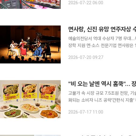
2026-07-22 06:00
용'을 5592원, '영계' 2종을 각각 3
면사랑, 신진 유망 연주자상 
예술의전당서 역대 수상자 7명 무대…독
장학 지원 면·소스 전문기업 면사랑은 18일 서울 예술의전당 IBK기업은행챔버홀에서 '제3회 면사랑
신진 유망 연주자 수상자 연주회'를 개최했다고 20일 밝혔다. 
2026-07-20 09:27
이 한국메세나협회와 함께 2023년부
"비 오는 날엔 역시 홈쿡"… 
고물가 속 시장 규모 7.5조원 전망, 
화되는 소비자 니즈 공략'간편식 지출' 비중 9
이 시작되면서 외출을 줄이고 집에서 
2026-07-17 11:00
숙성 반죽과 유명 맛집 협업 등 맛과 