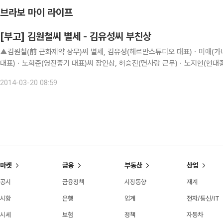
브라보 마이 라이프
[부고] 김원철씨 별세 - 김유성씨 부친상
▲김원철(前 근화제약 상무)씨 별세, 김유성(헤르만스튜디오 대표)ㆍ미애(가
대표)ㆍ노희준(영진중기 대표)씨 장인상, 허승진(면사랑 근무)ㆍ노지현(현대종
일9시, 02-3410-6903
2014-03-20 08:59
마켓
금융
부동산
산업
공시
금융정책
시장동향
재계
시황
은행
업계
전자/통신/IT
시세
보험
정책
자동차