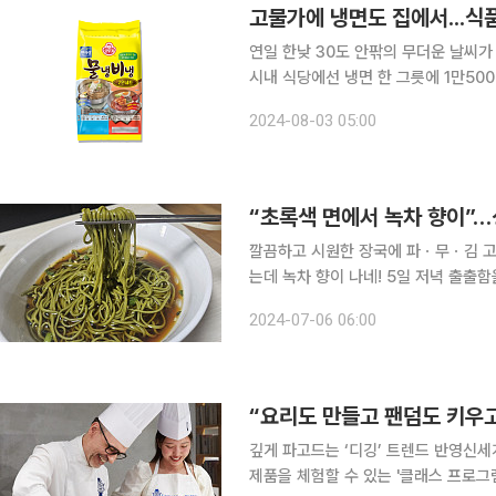
고물가에 냉면도 집에서...식품
연일 한낮 30도 안팎의 무더운 날씨가
시내 식당에선 냉면 한 그릇에 1만5
있다. 이에 맞춰 식품업계도 여름면 
2024-08-03 05:00
공략에 나서고 있다. 3일
깔끔하고 시원한 장국에 파ㆍ무ㆍ김 고명까
는데 녹차 향이 나네! 5일 저녁 출출함을 달래려 고민하던 차에 면사랑이 여름철을 맞아 출시한 '녹
차 메밀 소바'가 눈에 들어왔다. 포장
2024-07-06 06:00
사로잡았다. 제품에는 면과 소바 장국,
“요리도 만들고 팬덤도 키우고
깊게 파고드는 ‘디깅’ 트렌드 반영신세계푸드ㆍ샘표ㆍ
제품을 체험할 수 있는 '클래스 프로그