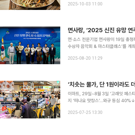
2025-10-03 11:00
시락 매출은 매년 꾸준히 증가하고 있다
면사랑, ‘2025 신진 유망 
면·소스 전문기업 면사랑이 19일 충청
수상자 음악회 & 마스터클래스’를 개최
미래를 이끌 청소년 문화예술 지원을 통해 
2025-08-20 11:29
유망 연주자상’은 예술적 잠재력과 성
‘치솟는 물가, 단 1원이라도 더
이마트, 29일~8월 3일 ‘고래잇 페스
지 ‘떠나요 맛캉스’...와규 등심 40
나다 삼겹살/목심 990원, 대란 30구 6890원 잇단 폭염과 폭우 등으로 먹거리
2025-07-25 13:30
가운데 대형마트에서는 1원이라도 더 