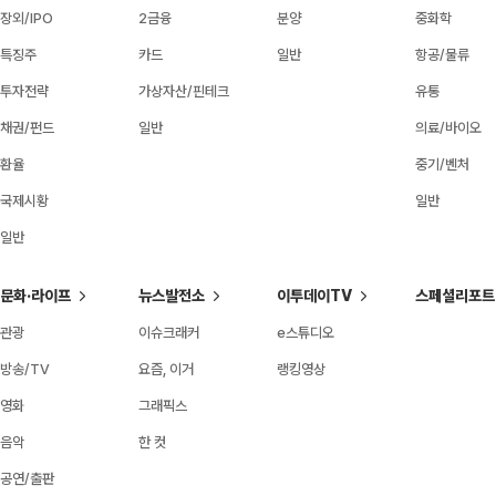
장외/IPO
2금융
분양
중화학
특징주
카드
일반
항공/물류
투자전략
가상자산/핀테크
유통
채권/펀드
일반
의료/바이오
환율
중기/벤처
국제시황
일반
일반
문화·라이프
뉴스발전소
이투데이TV
스페셜리포트
관광
이슈크래커
e스튜디오
방송/TV
요즘, 이거
랭킹영상
영화
그래픽스
음악
한 컷
공연/출판