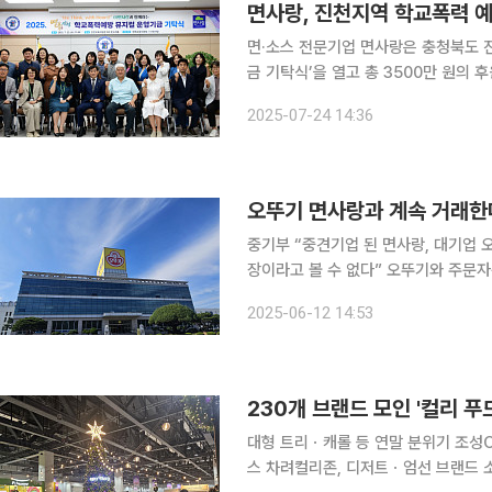
면사랑, 진천지역 학교폭력 예
면·소스 전문기업 면사랑은 충청북도 
금 기탁식’을 열고 총 3500만 원의 후원금을 전달했
리를 둔 면사랑이 진천지역 학생들에게
2025-07-24 14:36
오뚜기 면사랑과 계속 거래한
중기부 “중견기업 된 면사랑, 대기업 
장이라고 볼 수 없다” 오뚜기와 주문자상표부착생산(OEM) 업체인 면사랑이 기업 간 거래를 중단하
라고 한 중소벤처기업부를 상대로 낸 
2025-06-12 14:53
어 본안 소송까지 승소하면서 오뚜기와
대형 트리ㆍ캐롤 등 연말 분위기 조성
스 차려컬리존, 디저트ㆍ엄선 브랜드 소개에드워