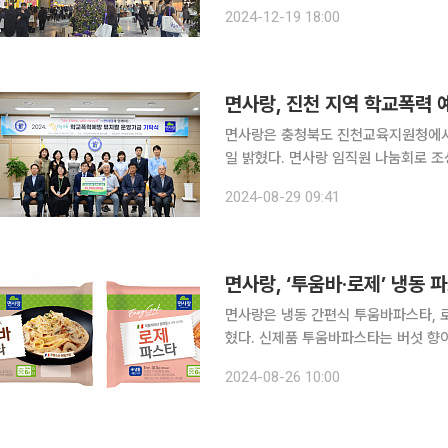
나만의 취향 찾는 축제의 장 19일 오전 11시 '컬리 푸드 페스타 2024'가 개장을 앞둔 서울 강서구
2024-12-19 18:00
코엑스 마곡 르웨스트에는 영하 6도임
면사랑, 진천 지역 학교폭력 
면사랑은 충청북도 진천교육지원청에서 
일 밝혔다. 면사랑 임직원 나눔회로 조성한 
은 진천지역에 뿌리를 둔 면사랑이 지
2024-08-29 09:41
하기 위해 마련됐다. 면
면사랑, ‘투움바·로제’ 냉동 
면사랑은 냉동 간편식 투움바파스타, 
혔다. 신제품 투움바파스타는 버섯 향이 나는 매콤한 투움바 소스에 두툼한 베이컨을 더해 깊고 풍
부한 맛을 구현했다. 넓적한 페투치네
2024-08-26 10:00
고 진한 맛을 배가