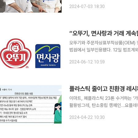
은 소비자들이 관심 있는 분야를 깊이 
2024-07-03 18:30
이 더욱 주목하는 추세다. 업체들은 클
“오뚜기, 면사랑과 거래 계속
오뚜기와 주문자상표부착상품(OEM) 
법원에서 일부인용됐다. 12일 법조계와 식품업계에 따르면 서울행정법원은 올해 2월 오뚜기가 제기
한 생계형적합업종 처분 관련 집행정지 
2024-06-12 10:59
판부는 집행정지 소송에서 OEM 생산
플라스틱 줄이고 친환경 레시
이마트, 폐플라스틱 23톤 수거하는 '
활용빙그레, 탄소중립 캠페인…요플레에
GRS, 탄소저감 활동아모레, 화장품 유리병 재사용
2024-04-22 10:30
들이 지구의 날(4월 22일)을 맞아 